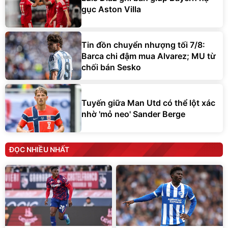
gục Aston Villa
Tin đồn chuyển nhượng tối 7/8:
Barca chi đậm mua Alvarez; MU từ
chối bán Sesko
Tuyến giữa Man Utd có thể lột xác
nhờ 'mỏ neo' Sander Berge
ĐỌC NHIỀU NHẤT