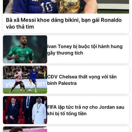
Bà xã Messi khoe dáng bikini, bạn gái Ronaldo
vào thả tim
Ivan Toney bị buộc tội hành hung
gây thương tích
CĐV Chelsea thất vọng với tân
binh Palestra
FIFA lập tức trả nợ cho Jordan sau
khi bị tố tống tiền