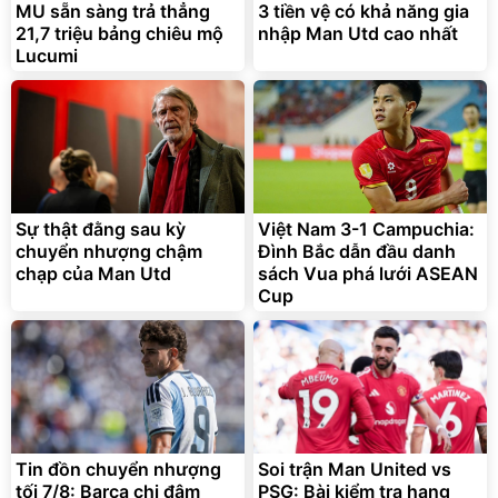
MU sẵn sàng trả thẳng
3 tiền vệ có khả năng gia
21,7 triệu bảng chiêu mộ
nhập Man Utd cao nhất
Lucumi
Sự thật đằng sau kỳ
Việt Nam 3-1 Campuchia:
chuyển nhượng chậm
Đình Bắc dẫn đầu danh
chạp của Man Utd
sách Vua phá lưới ASEAN
Cup
Tin đồn chuyển nhượng
Soi trận Man United vs
tối 7/8: Barca chi đậm
PSG: Bài kiểm tra hạng