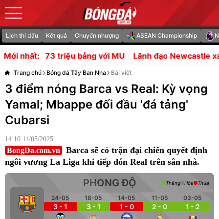
Lịch thi đấu
Kết quả
Chuyển nhượng
ASEAN Championship
N
ệu bảng với MU
Lãnh đạo Newcastle xác nhận Bruno Gui
Mới nhất:
Trang chủ
Bóng đá Tây Ban Nha
Bài viết
3 điểm nóng Barca vs Real: Kỳ vọng
Yamal; Mbappe đối đầu 'đá tảng'
Cubarsi
14:10 11/05/2025
Barca sẽ có trận đại chiến quyết định
BongDa.com.vn
ngôi vương La Liga khi tiếp đón Real trên sân nhà.
PHONG ĐỘ
Thắng
Hòa
Thua
24-05
18-05
14-05
11-05
03-05
3 - 1
3 - 1
1 - 0
2 - 0
1 - 2