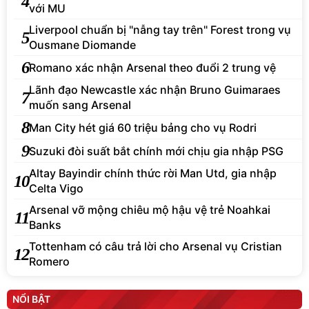
4
với MU
Liverpool chuẩn bị "nẫng tay trên" Forest trong vụ
5
Ousmane Diomande
6
Romano xác nhận Arsenal theo đuổi 2 trung vệ
Lãnh đạo Newcastle xác nhận Bruno Guimaraes
7
muốn sang Arsenal
8
Man City hét giá 60 triệu bảng cho vụ Rodri
9
Suzuki đòi suất bắt chính mới chịu gia nhập PSG
Altay Bayindir chính thức rời Man Utd, gia nhập
10
Celta Vigo
Arsenal vỡ mộng chiêu mộ hậu vệ trẻ Noahkai
11
Banks
Tottenham có câu trả lời cho Arsenal vụ Cristian
12
Romero
NỔI BẬT