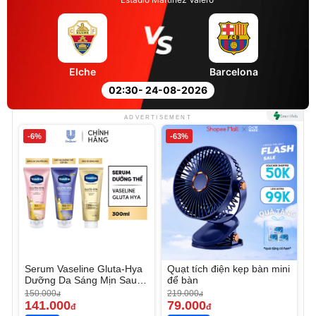
Elche
Barcelona
02:30
- 24-08-2026
ADVERTISEMENT
-6%
-63%
Serum Vaseline Gluta-Hya
Quạt tích điện kẹp bàn mini
Dưỡng Da Sáng Mịn Sau 7
để bàn
Ngày
150.000
219.000
đ
đ
141.000
79.000
đ
đ