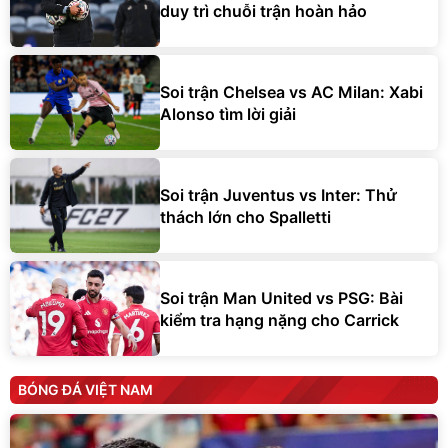
duy trì chuỗi trận hoàn hảo
Soi trận Chelsea vs AC Milan: Xabi
Alonso tìm lời giải
Soi trận Juventus vs Inter: Thử
thách lớn cho Spalletti
Soi trận Man United vs PSG: Bài
kiểm tra hạng nặng cho Carrick
BÓNG ĐÁ VIỆT NAM