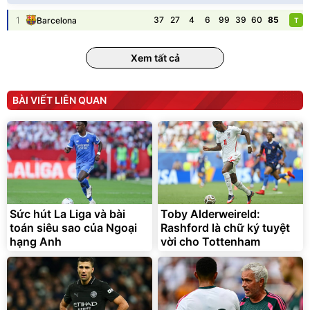
Discount
Flash Sale
1
37
27
4
6
99
39
60
85
Barcelona
T
Unmute
Vali Bamozo Khung Nhôm
9066 Size 20/24/28 Cao
Xem tất cả
Cấp
1.000.000
đ
825.000
đ
Flash Sale
BÀI VIẾT LIÊN QUAN
Lót ghế ôtô, nâng lưng
chống nóng giúp thoải mái
trong di chuyển
295.000
Sức hút La Liga và bài
Toby Alderweireld:
đ
toán siêu sao của Ngoại
Rashford là chữ ký tuyệt
Đã bán nhiều
hạng Anh
vời cho Tottenham