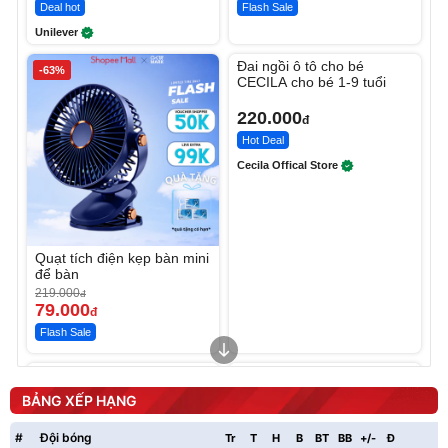
Deal hot
Flash Sale
Unilever
Unmute
Đai ngồi ô tô cho bé
-63%
CECILA cho bé 1-9 tuổi
220.000
đ
Hot Deal
Cecila Offical Store
Quạt tích điện kẹp bàn mini
để bàn
219.000
đ
79.000
đ
Flash Sale
Unmute
Unmute
Sữa dưỡng thể nâng tông
Robot Hút Bụi Lau Nhà -
tức thì Vaseline Body
D2-001 - Thông Minh
BẢNG XẾP HẠNG
190.000
3.000.000
đ
đ
138.330
2.200.000
đ
đ
#
Đội bóng
Tr
T
H
B
BT
BB
+/-
Đ
P