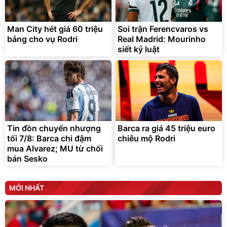
Man City hét giá 60 triệu
Soi trận Ferencvaros vs
bảng cho vụ Rodri
Real Madrid: Mourinho
siết kỷ luật
Tin đồn chuyển nhượng
Barca ra giá 45 triệu euro
tối 7/8: Barca chi đậm
chiêu mộ Rodri
mua Alvarez; MU từ chối
bán Sesko
MỚI NHẤT