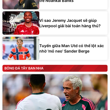
trẻ Noahkai Banks
Vì sao Jeremy Jacquet sẽ giúp
Liverpool giải bài toán hàng thủ?
Tuyến giữa Man Utd có thể lột xác
nhờ 'mỏ neo' Sander Berge
BÓNG ĐÁ TÂY BAN NHA