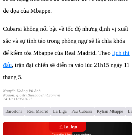
đe dọa của Mbappe.
Cubarsi không nổi bật về tốc độ nhưng định vị xuất
sắc và sự tỉnh táo trong phòng ngự sẽ là chìa khóa
để kiềm tỏa Mbappe của Real Madrid. Theo
lịch thi
đấu
, trận đại chiến sẽ diễn ra vào lúc 21h15 ngày 11
tháng 5.
Nguyễn Hoàng Vũ Anh
Nguồn: giaitri.thoibaovhnt.com.vn
14:10 11/05/2025
Barcelona
Real Madrid
La Liga
Pau Cubarsi
Kylian Mbappe
Lam
LaLiga
Estadio Martinez Valero