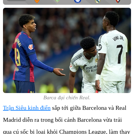
Barca đại chiến Real.
Trận Siêu kinh điển
sắp tới giữa Barcelona và Real
Madrid diễn ra trong bối cảnh Barcelona vừa trải
qua cú sốc bị loại khỏi Champions League, làm thay