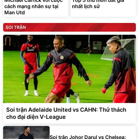
cách mạng nhân sự tại
nhất lịch sử
Man Utd
SOI TRẬN
Soi trận Adelaide United vs CAHN: Thử thách
cho đại diện V-League
Soi trận Johor Darul vs Chelsea: