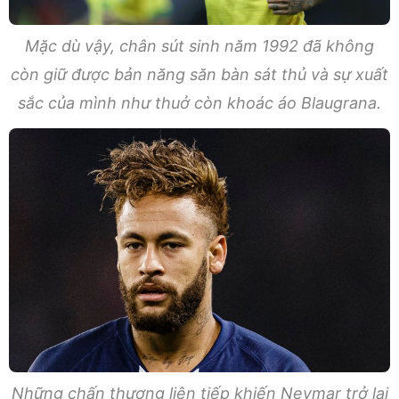
Mặc dù vậy, chân sút sinh năm 1992 đã không
còn giữ được bản năng săn bàn sát thủ và sự xuất
sắc của mình như thuở còn khoác áo Blaugrana.
Những chấn thương liên tiếp khiến Neymar trở lại