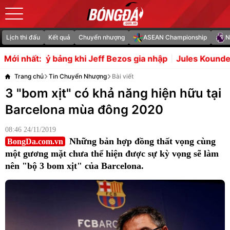
Lịch thi đấu
Kết quả
Chuyển nhượng
ASEAN Championship
N
hi Jeff Bezos gia nhập
Jules Kounde cân nhắc rời Barca
Mới nhất:
Trang chủ
Tin Chuyển Nhượng
Bài viết
3 "bom xịt" có khả năng hiện hữu tại
Barcelona mùa đông 2020
08:46 24/11/2019
Những bản hợp đồng thất vọng cùng
BongDa.com.vn
một gương mặt chưa thể hiện được sự kỳ vọng sẽ làm
nên "bộ 3 bom xịt" của Barcelona.