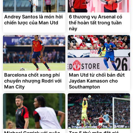
Andrey Santos là món hời
6 thương vụ Arsenal có
chiến lược của Man Utd
thể hoàn tất trong tuần
này
Barcelona chốt xong phí
Man Utd từ chối bán đứt
chuyển nhượng Rodri với
Jaydan Kamason cho
Man City
Southampton
Michael Carrick với cuộc
Top 5 thủ môn đắt giá