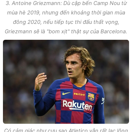
3. Antoine Griezmann: Dù cập bến Camp Nou từ
mùa hè 2019, nhưng đến khoảng thời gian mùa
đông 2020, nếu tiếp tục thi đấu thất vọng,
Griezmann sẽ là "bom xịt" thật sự của Barcelona.
Có cảm giác như cựu sao Atletico vẫn rất lạc lõng