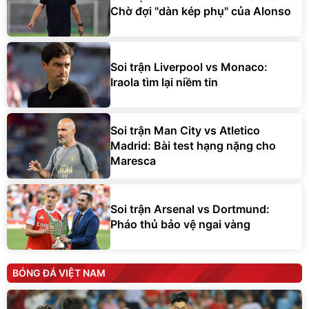
Chờ đợi "dàn kép phụ" của Alonso
Soi trận Liverpool vs Monaco:
Iraola tìm lại niềm tin
Soi trận Man City vs Atletico
Madrid: Bài test hạng nặng cho
Maresca
Soi trận Arsenal vs Dortmund:
Pháo thủ bảo vệ ngai vàng
BÓNG ĐÁ VIỆT NAM