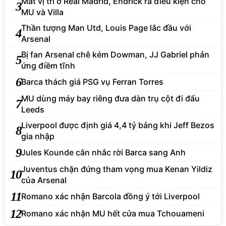
Mất vị trí ở Real Madrid, Endrick ra điều kiện cho
3
MU và Villa
Thần tượng Man Utd, Louis Page lắc đầu với
4
Arsenal
Bị fan Arsenal chê kém Dowman, JJ Gabriel phản
5
ứng điềm tĩnh
6
Barca thách giá PSG vụ Ferran Torres
MU dùng máy bay riêng đưa dàn trụ cột đi đấu
7
Leeds
Liverpool được định giá 4,4 tỷ bảng khi Jeff Bezos
8
gia nhập
9
Jules Kounde cân nhắc rời Barca sang Anh
Juventus chặn đứng tham vọng mua Kenan Yildiz
10
của Arsenal
11
Romano xác nhận Barcola đồng ý tới Liverpool
12
Romano xác nhận MU hết cửa mua Tchouameni