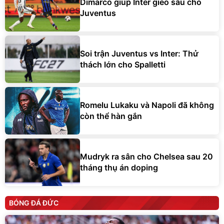
Dimarco giúp Inter gieo sầu cho
Juventus
Soi trận Juventus vs Inter: Thử
thách lớn cho Spalletti
Romelu Lukaku và Napoli đã không
còn thể hàn gắn
Mudryk ra sân cho Chelsea sau 20
tháng thụ án doping
BÓNG ĐÁ ĐỨC