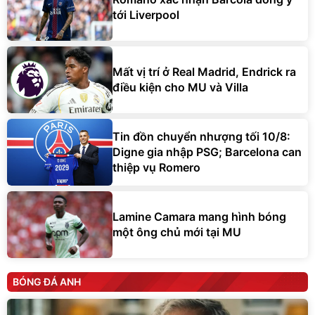
tới Liverpool
Mất vị trí ở Real Madrid, Endrick ra
điều kiện cho MU và Villa
Tin đồn chuyển nhượng tối 10/8:
Digne gia nhập PSG; Barcelona can
thiệp vụ Romero
Lamine Camara mang hình bóng
một ông chủ mới tại MU
BÓNG ĐÁ ANH