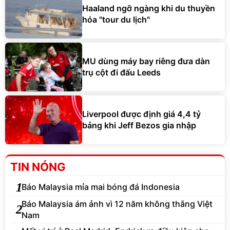
Haaland ngỡ ngàng khi du thuyền
hóa "tour du lịch"
MU dùng máy bay riêng đưa dàn
trụ cột đi đấu Leeds
Liverpool được định giá 4,4 tỷ
bảng khi Jeff Bezos gia nhập
TIN NÓNG
1
Báo Malaysia mỉa mai bóng đá Indonesia
Báo Malaysia ám ảnh vì 12 năm không thắng Việt
2
Nam