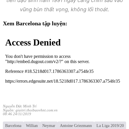
tiền đạo sinh năm 1991 ngày càng chìm sâu vào
vũng bùn thất vọng, không lối thoát.
Xem Barcelona tập luyện:
Nguyễn Đức Minh Trí
Nguồn: giaitri.thoibaovhnt.com.vn
08:46 24/11/2019
Barcelona
Willian
Neymar
Antoine Griezmann
La Liga 2019/20