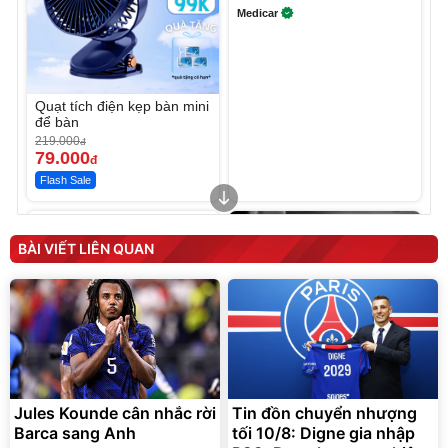
Medicar
Quạt tích điện kẹp bàn mini
để bàn
219.000
đ
79.000
đ
Flash Sale
Unmute
Vali Bamozo Khung Nhôm
9066 Size 20/24/28 Cao
BÀI VIẾT LIÊN QUAN
Cấp
1.000.000
đ
825.000
đ
Flash Sale
Jules Kounde cân nhắc rời
Tin đồn chuyển nhượng
Lót ghế ôtô, nâng lưng
Barca sang Anh
tối 10/8: Digne gia nhập
chống nóng giúp thoải mái
trong di chuyển