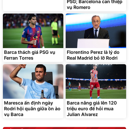
PSG; Barcelona can thiệp
295.000
đ
vụ Romero
Đã bán nhiều
Unmute
Sữa Tắm Lifebuoy sạch
sâu khỏi bụi mịn
198.000
đ
Bán chạy
Barca thách giá PSG vụ
Florentino Perez là lý do
Ferran Torres
Real Madrid bỏ lỡ Rodri
Vòi xịt tăng áp dành cho
rửa xe, tưới cây
161.000
đ
70.000
đ
Bán chạy
Maresca ấn định ngày
Barca nâng giá lên 120
Rodri hội quân giữa ồn ào
triệu euro để hỏi mua
vụ Barca
Julian Alvarez