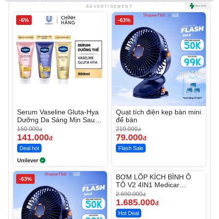
ADVERTISEMENT
-6%
-63%
Serum Vaseline Gluta-Hya
Quạt tích điện kẹp bàn mini
Dưỡng Da Sáng Mịn Sau 7
để bàn
Ngày
150.000
219.000
đ
đ
141.000
79.000
đ
đ
Deal hot
Flash Sale
Unilever
Unmute
BƠM LỐP KÍCH BÌNH Ô
-63%
-37%
TÔ V2 4IN1 Medicar
12.000mAh
2.690.000
đ
1.685.000
đ
Hot Deal