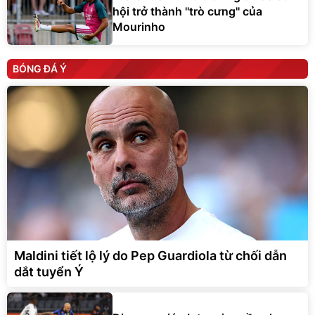
hội trở thành ''trò cưng'' của
Mourinho
BÓNG ĐÁ Ý
Maldini tiết lộ lý do Pep Guardiola từ chối dẫn
dắt tuyển Ý