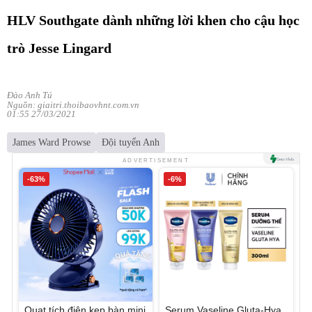
HLV Southgate dành những lời khen cho cậu học
trò Jesse Lingard
Đào Anh Tú
Nguồn: giaitri.thoibaovhnt.com.vn
01:55 27/03/2021
James Ward Prowse
Đội tuyển Anh
ADVERTISEMENT
-63%
-6%
Quạt tích điện kẹp bàn mini
Serum Vaseline Gluta-Hya