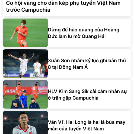
Cơ hội vàng cho dàn kép phụ tuyển Việt Nam
trước Campuchia
Đừng để hào quang của Hoàng
Đức làm lu mờ Quang Hải
Xuân Son nhắm kỷ lục ghi bàn thứ
8 tại Đông Nam Á
HLV Kim Sang Sik cài cắm nhân sự
ở trận gặp Campuchia
Văn Vĩ, Hai Long là hai lá bùa may
mắn của tuyển Việt Nam