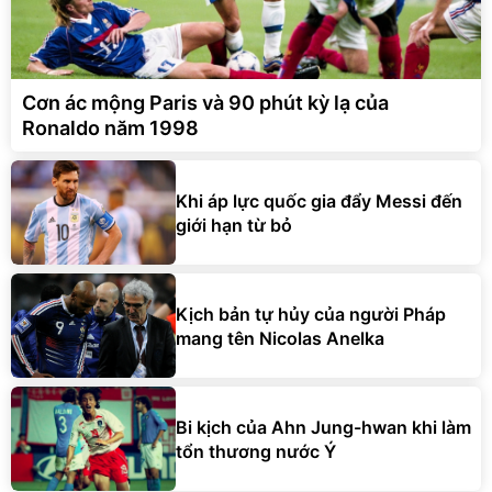
Cơn ác mộng Paris và 90 phút kỳ lạ của
Ronaldo năm 1998
Khi áp lực quốc gia đẩy Messi đến
giới hạn từ bỏ
Kịch bản tự hủy của người Pháp
mang tên Nicolas Anelka
Bi kịch của Ahn Jung-hwan khi làm
tổn thương nước Ý