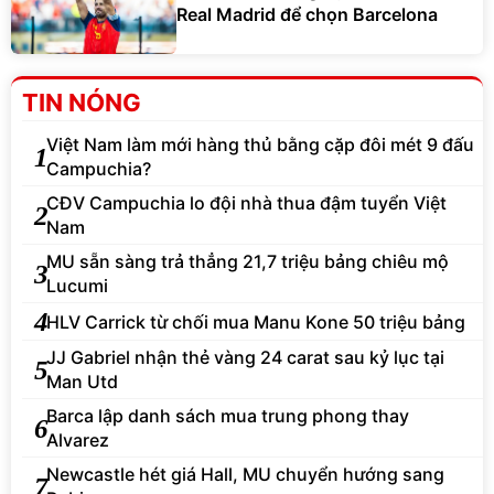
Real Madrid để chọn Barcelona
TIN NÓNG
Việt Nam làm mới hàng thủ bằng cặp đôi mét 9 đấu
1
Campuchia?
CĐV Campuchia lo đội nhà thua đậm tuyển Việt
2
Nam
MU sẵn sàng trả thẳng 21,7 triệu bảng chiêu mộ
3
Lucumi
4
HLV Carrick từ chối mua Manu Kone 50 triệu bảng
JJ Gabriel nhận thẻ vàng 24 carat sau kỷ lục tại
5
Man Utd
Barca lập danh sách mua trung phong thay
6
Alvarez
Newcastle hét giá Hall, MU chuyển hướng sang
7