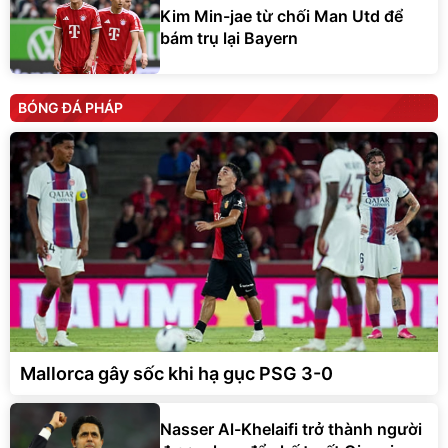
Kim Min-jae từ chối Man Utd để
bám trụ lại Bayern
BÓNG ĐÁ PHÁP
Mallorca gây sốc khi hạ gục PSG 3-0
Nasser Al-Khelaifi trở thành người