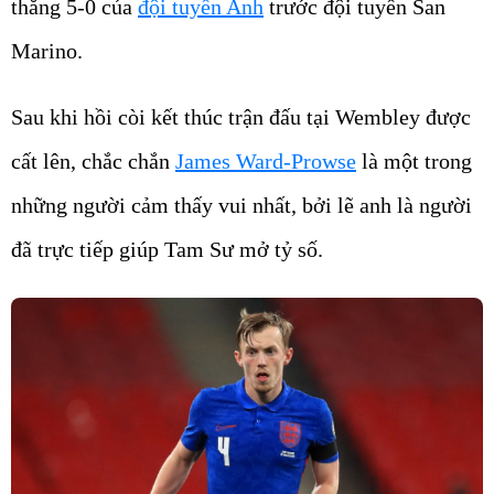
thắng 5-0 của
đội tuyển Anh
trước đội tuyển San
Marino.
Sau khi hồi còi kết thúc trận đấu tại Wembley được
cất lên, chắc chắn
James Ward-Prowse
là một trong
những người cảm thấy vui nhất, bởi lẽ anh là người
đã trực tiếp giúp Tam Sư mở tỷ số.