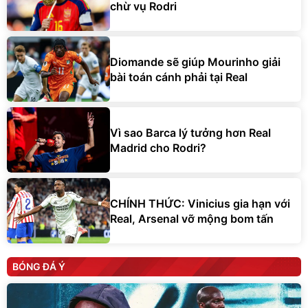
chừ vụ Rodri
Diomande sẽ giúp Mourinho giải
bài toán cánh phải tại Real
Vì sao Barca lý tưởng hơn Real
Madrid cho Rodri?
CHÍNH THỨC: Vinicius gia hạn với
Real, Arsenal vỡ mộng bom tấn
BÓNG ĐÁ Ý