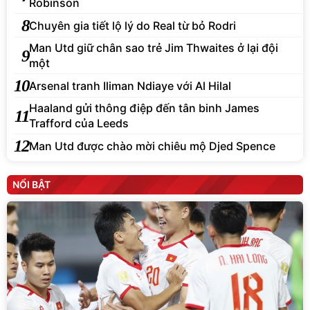
Robinson
8
Chuyên gia tiết lộ lý do Real từ bỏ Rodri
Man Utd giữ chân sao trẻ Jim Thwaites ở lại đội
9
một
10
Arsenal tranh Iliman Ndiaye với Al Hilal
Haaland gửi thông điệp đến tân binh James
11
Trafford của Leeds
12
Man Utd được chào mời chiêu mộ Djed Spence
NỔI BẬT