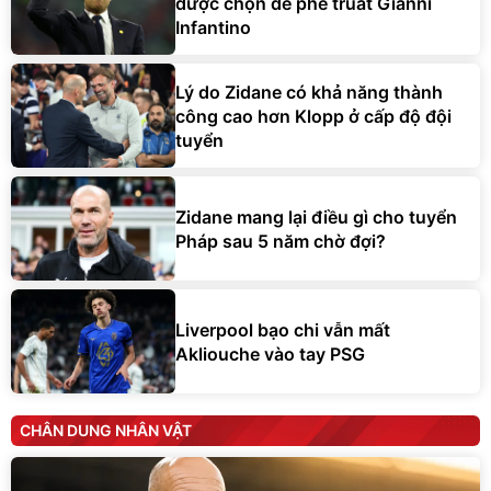
được chọn để phế truất Gianni
Infantino
Lý do Zidane có khả năng thành
công cao hơn Klopp ở cấp độ đội
tuyển
Zidane mang lại điều gì cho tuyển
Pháp sau 5 năm chờ đợi?
Liverpool bạo chi vẫn mất
Akliouche vào tay PSG
CHÂN DUNG NHÂN VẬT