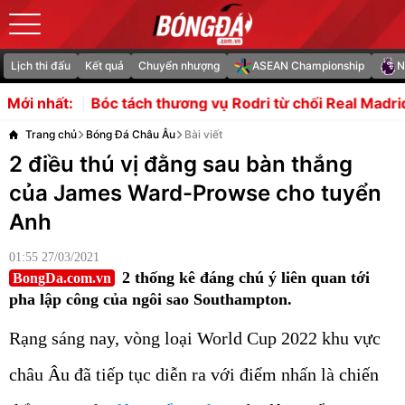
Lịch thi đấu
Kết quả
Chuyển nhượng
ASEAN Championship
N
h thương vụ Rodri từ chối Real Madrid để chọn Barcelona
Mới nhất:
Trang chủ
Bóng Đá Châu Âu
Bài viết
2 điều thú vị đằng sau bàn thắng
của James Ward-Prowse cho tuyển
Anh
01:55 27/03/2021
2 thống kê đáng chú ý liên quan tới
BongDa.com.vn
pha lập công của ngôi sao Southampton.
Rạng sáng nay, vòng loại World Cup 2022 khu vực
châu Âu đã tiếp tục diễn ra với điểm nhấn là chiến