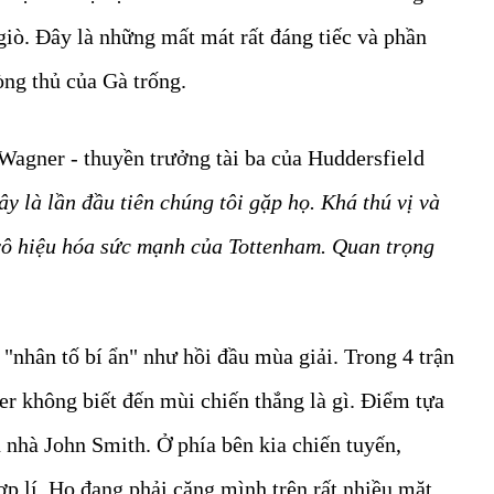
 giò. Đây là những mất mát rất đáng tiếc và phần
ng thủ của Gà trống.
Wagner - thuyền trưởng tài ba của Huddersfield
ây là lần đầu tiên chúng tôi gặp họ. Khá thú vị và
vô hiệu hóa sức mạnh của Tottenham. Quan trọng
 "nhân tố bí ẩn" như hồi đầu mùa giải. Trong 4 trận
er không biết đến mùi chiến thắng là gì. Điểm tựa
n nhà John Smith. Ở phía bên kia chiến tuyến,
p lí. Họ đang phải căng mình trên rất nhiều mặt