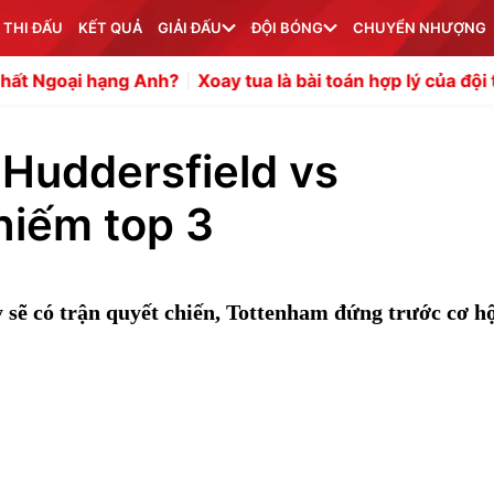
 THI ĐẤU
KẾT QUẢ
GIẢI ĐẤU
ĐỘI BÓNG
CHUYỂN NHƯỢNG
ại hạng Anh?
Xoay tua là bài toán hợp lý của đội tuyển Vi
Huddersfield vs
hiếm top 3
 sẽ có trận quyết chiến, Tottenham đứng trước cơ hộ