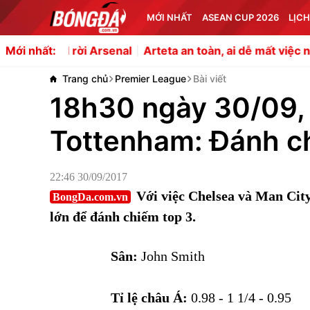
MỚI NHẤT
ASEAN CUP 2026
LỊCH
aard rời Arsenal
Arteta an toàn, ai dễ mất việc nhất Ngo
Mới nhất:
Trang chủ
Premier League
Bài viết
18h30 ngày 30/09, 
Tottenham: Đánh c
22:46 30/09/2017
Với việc Chelsea và Man City
BongDa.com.vn
lớn để đánh chiếm top 3.
Sân:
John Smith
Tỉ lệ châu Á:
0.98 - 1 1/4 - 0.95