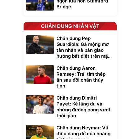
ngọn lửa hồn Stamford
Bridge
CHÂN DUNG NHÂN VẬT
Chân dung Pep
Guardiola: Gã mộng mơ
tàn nhẫn và bản giao
hưởng bất diệt trên mặt
cỏ xanh
Chân dung Aaron
Ramsey: Trái tim thép
ẩn sau đôi chân thủy
tinh
Chân dung Dimitri
Payet: Kẻ lãng du và
những đường cong vượt
thời gian
Chân dung Neymar: Vũ
điệu dang dở của hoàng