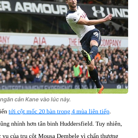
ngăn cản Kane vào lúc này.
tiến
tới cột mốc 20 bàn trong 4 mùa liên tiếp
.
ũng nhỉnh hơn tân binh Huddersfield. Tuy nhiên,
c vụ của trụ cột Mousa Dembele vì chấn thương