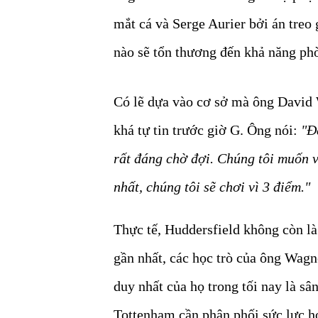
mắt cá và Serge Aurier bởi án treo
nào sẽ tổn thương đến khả năng phò
Có lẽ dựa vào cơ sở mà ông David 
khá tự tin trước giờ G. Ông nói:
"Đ
rất đáng chờ đợi. Chúng tôi muốn 
nhất, chúng tôi sẽ chơi vì 3 điểm."
Thực tế, Huddersfield không còn là
gần nhất, các học trò của ông Wagn
duy nhất của họ trong tối nay là sâ
Tottenham cần phân phối sức lực hợ