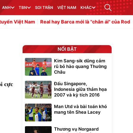
ANH
TBN
SOI TRẬN
VIỆT NAM
KHÁC
ệt Nam
Real hay Barca mới là ''chân ái'' của Rodri?
Barca
NỔI BẬT
Kim Sang-sik dũng cảm
rũ bỏ hào quang Thường
Châu
i cực
Đấu Singapore,
Indonesia giữa thảm họa
2007 và kỳ tích 2016
Man Utd và bài toán khó
mang tên Shea Lacey
Thương vụ Norgaard