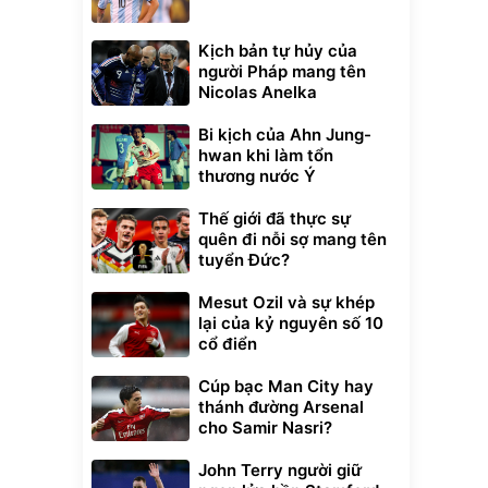
Kịch bản tự hủy của
người Pháp mang tên
Nicolas Anelka
Bi kịch của Ahn Jung-
hwan khi làm tổn
thương nước Ý
Thế giới đã thực sự
quên đi nỗi sợ mang tên
tuyển Đức?
Mesut Ozil và sự khép
lại của kỷ nguyên số 10
cổ điển
Cúp bạc Man City hay
thánh đường Arsenal
cho Samir Nasri?
John Terry người giữ