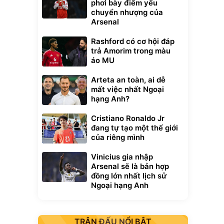
phơi bày điểm yếu
chuyển nhượng của
Arsenal
Rashford có cơ hội đáp
trả Amorim trong màu
áo MU
Arteta an toàn, ai dễ
mất việc nhất Ngoại
hạng Anh?
Cristiano Ronaldo Jr
đang tự tạo một thế giới
của riêng mình
Vinicius gia nhập
Arsenal sẽ là bản hợp
đồng lớn nhất lịch sử
Ngoại hạng Anh
TRẬN ĐẤU NỔI BẬT