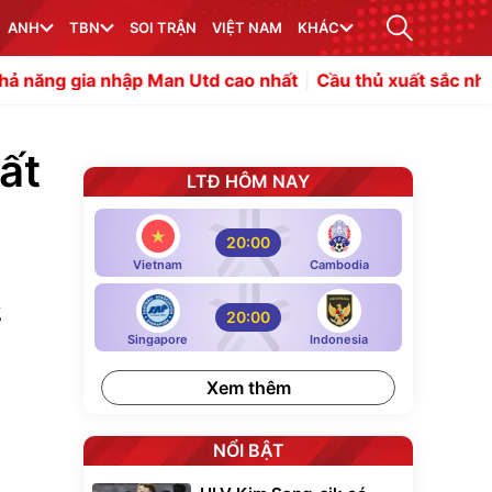
ANH
TBN
SOI TRẬN
VIỆT NAM
KHÁC
p Man Utd cao nhất
Cầu thủ xuất sắc nhất trận đấu được
hất
LTĐ HÔM NAY
20:00
Vietnam
Cambodia
g
20:00
Singapore
Indonesia
Xem thêm
NỔI BẬT