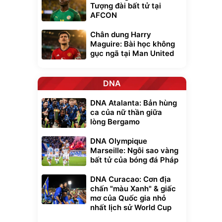
Tượng đài bất tử tại
AFCON
Chân dung Harry
Maguire: Bài học không
gục ngã tại Man United
DNA
DNA Atalanta: Bản hùng
ca của nữ thần giữa
lòng Bergamo
DNA Olympique
Marseille: Ngôi sao vàng
bất tử của bóng đá Pháp
DNA Curacao: Cơn địa
chấn "màu Xanh" & giấc
mơ của Quốc gia nhỏ
nhất lịch sử World Cup