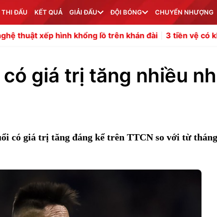
 THI ĐẤU
KẾT QUẢ
GIẢI ĐẤU
ĐỘI BÓNG
CHUYỂN NHƯỢNG
nh khổng lồ trên khán đài
3 tiền vệ có khả năng gia nhậ
 có giá trị tăng nhiều n
uổi có giá trị tăng đáng kể trên TTCN so với từ thán