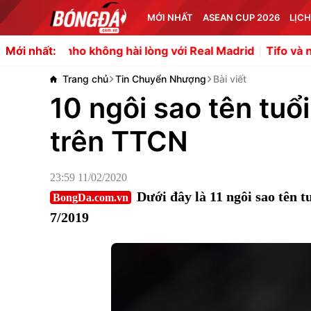
MỚI NHẤT
ASEAN CUP 2026
LỊCH
hông hài lòng với Real Madrid
Tifo và nghệ thuật xếp hì
Mới nhất:
Trang chủ
Tin Chuyển Nhượng
Bài viết
10 ngôi sao tên tuổi
trên TTCN
23:59 11/02/2020
Dưới đây là 11 ngôi sao tên t
BongDa.com.vn
7/2019