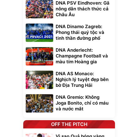
DNA PSV Eindhoven: Gã
nông dân thách thức cả
Châu Âu
DNA Dinamo Zagreb:
Phong thái quý tộc và
tinh thần đường phố
DNA Anderlecht:
Champagne Football và
màu tím Hoàng gia
DNA AS Monaco:
Nghịch lý tuyệt đẹp bên
bờ Địa Trung Hải
DNA Gremio: Không
Joga Bonito, chỉ có máu
và nước mắt
OFF THE PITCH
Vì sao Quả bóng vàng