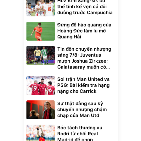
HLV Kim Sang-sik có
thể tính kế vẹn cả đôi
đường trước Campuchia
Đừng để hào quang của
Hoàng Đức làm lu mờ
Quang Hải
Tin đồn chuyển nhượng
sáng 7/8: Juventus
mượn Joshua Zirkzee;
Galatasaray muốn có
Gabriel Martinelli
Soi trận Man United vs
PSG: Bài kiểm tra hạng
nặng cho Carrick
Sự thật đằng sau kỳ
chuyển nhượng chậm
chạp của Man Utd
Bóc tách thương vụ
Rodri từ chối Real
Madrid để chọn