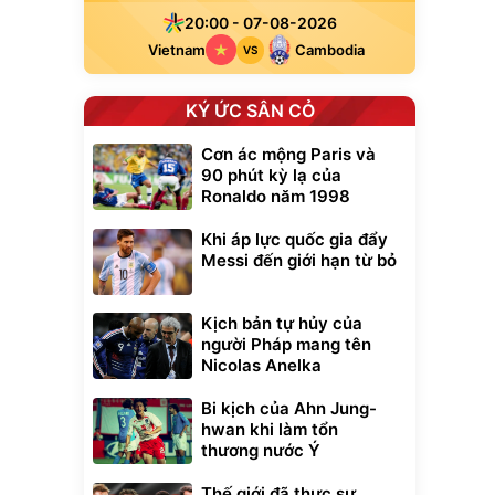
20:00 - 07-08-2026
Vietnam
Cambodia
VS
KÝ ỨC SÂN CỎ
Cơn ác mộng Paris và
90 phút kỳ lạ của
Ronaldo năm 1998
Khi áp lực quốc gia đẩy
Messi đến giới hạn từ bỏ
Kịch bản tự hủy của
người Pháp mang tên
Nicolas Anelka
Bi kịch của Ahn Jung-
hwan khi làm tổn
thương nước Ý
Thế giới đã thực sự