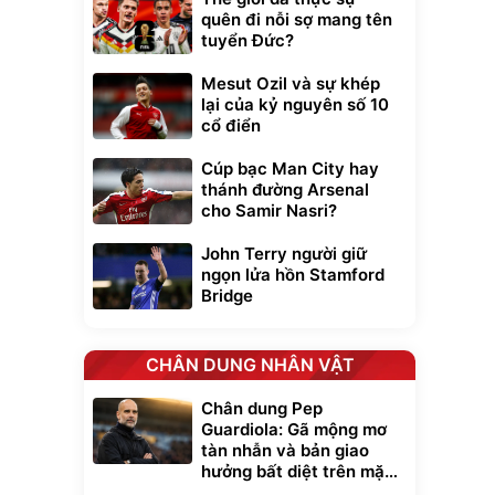
quên đi nỗi sợ mang tên
tuyển Đức?
Mesut Ozil và sự khép
lại của kỷ nguyên số 10
cổ điển
Cúp bạc Man City hay
thánh đường Arsenal
cho Samir Nasri?
John Terry người giữ
ngọn lửa hồn Stamford
Bridge
CHÂN DUNG NHÂN VẬT
Chân dung Pep
Guardiola: Gã mộng mơ
tàn nhẫn và bản giao
hưởng bất diệt trên mặt
cỏ xanh