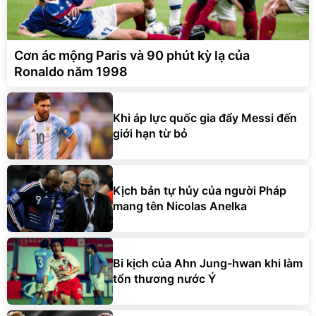
Cơn ác mộng Paris và 90 phút kỳ lạ của
Ronaldo năm 1998
Khi áp lực quốc gia đẩy Messi đến
giới hạn từ bỏ
Kịch bản tự hủy của người Pháp
mang tên Nicolas Anelka
Bi kịch của Ahn Jung-hwan khi làm
tổn thương nước Ý