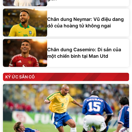
Chân dung Neymar: Vũ điệu dang
dở của hoàng tử không ngai
Chân dung Casemiro: Di sản của
một chiến binh tại Man Utd
KÝ ỨC SÂN CỎ