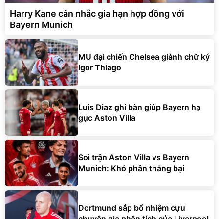
Harry Kane cân nhắc gia hạn hợp đồng với
Bayern Munich
MU đại chiến Chelsea giành chữ ký
Igor Thiago
Luis Diaz ghi bàn giúp Bayern hạ
gục Aston Villa
Soi trận Aston Villa vs Bayern
Munich: Khó phân thắng bại
Dortmund sắp bổ nhiệm cựu
chuyên gia phân tích của Liverpool