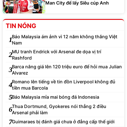
Man City để lấy Siêu cúp Anh
TIN NÓNG
Báo Malaysia ám ảnh vì 12 năm không thắng Việt
1
Nam
MU tranh Endrick với Arsenal đe dọa vị trí
2
Rashford
Barca nâng giá lên 120 triệu euro để hỏi mua Julian
3
Alvarez
Romano lên tiếng về tin đồn Liverpool không đủ
4
tiền mua Barcola
5
Báo Malaysia mỉa mai bóng đá Indonesia
Thua Dortmund, Gyokeres nói thẳng 2 điều
6
Arsenal phải làm
7
Guimaraes bị đánh giá chưa ở đẳng cấp thế giới