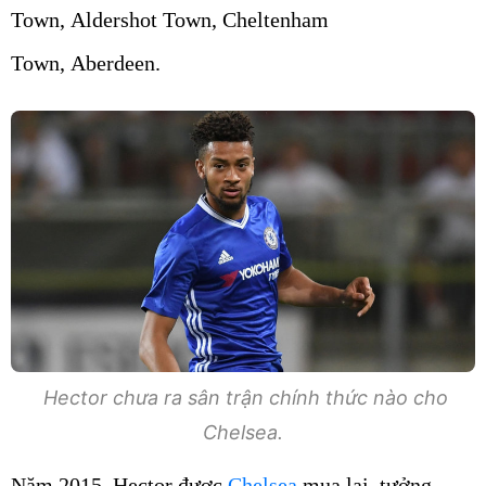
Town, Aldershot Town, Cheltenham
Town, Aberdeen.
Hector chưa ra sân trận chính thức nào cho
Chelsea.
Năm 2015, Hector được
Chelsea
mua lại, tưởng