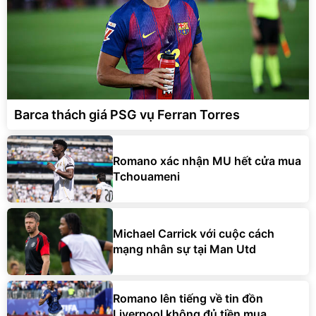
Barca thách giá PSG vụ Ferran Torres
Romano xác nhận MU hết cửa mua
Tchouameni
Michael Carrick với cuộc cách
mạng nhân sự tại Man Utd
Romano lên tiếng về tin đồn
Liverpool không đủ tiền mua