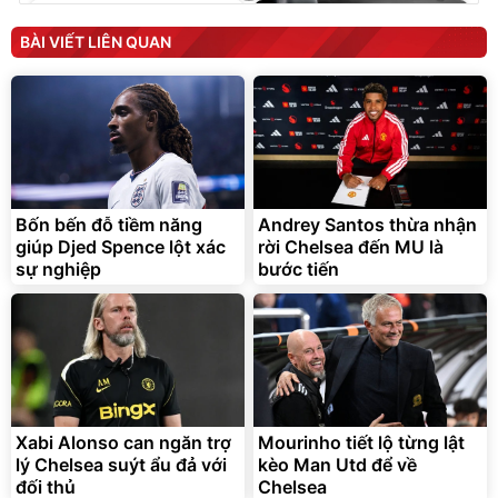
Vali Bamozo Khung Nhôm
9066 Size 20/24/28 Cao
BÀI VIẾT LIÊN QUAN
Cấp
1.000.000
đ
825.000
đ
Flash Sale
Bốn bến đỗ tiềm năng
Andrey Santos thừa nhận
Lót ghế ôtô, nâng lưng
giúp Djed Spence lột xác
rời Chelsea đến MU là
chống nóng giúp thoải mái
trong di chuyển
sự nghiệp
bước tiến
295.000
đ
Đã bán nhiều
Unmute
Sữa Tắm Lifebuoy sạch
sâu khỏi bụi mịn
198.000
đ
Xabi Alonso can ngăn trợ
Mourinho tiết lộ từng lật
Bán chạy
lý Chelsea suýt ẩu đả với
kèo Man Utd để về
đối thủ
Chelsea