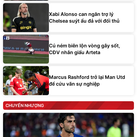
Xabi Alonso can ngăn trợ lý
Chelsea suýt ẩu đả với đối thủ
Cú ném biên lộn vòng gây sốt,
CĐV nhắn giấu Arteta
Marcus Rashford trở lại Man Utd
để cứu vãn sự nghiệp
CHUYỂN NHƯỢNG