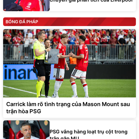
BÓNG ĐÁ PHÁP
Carrick làm rõ tình trạng của Mason Mount sau
trận hòa PSG
PSG vắng hàng loạt trụ cột trong
trận gặp MU