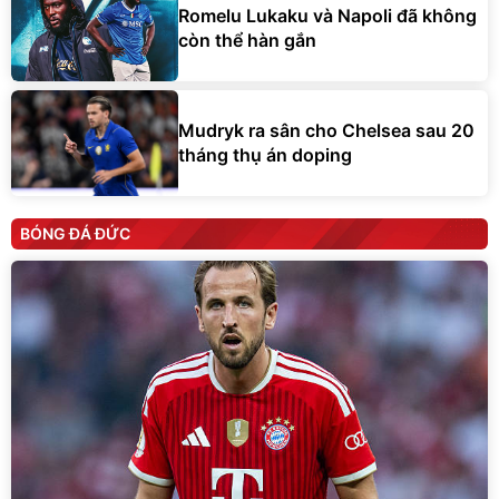
Romelu Lukaku và Napoli đã không
còn thể hàn gắn
Mudryk ra sân cho Chelsea sau 20
tháng thụ án doping
BÓNG ĐÁ ĐỨC