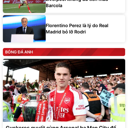
Barcola
Florentino Perez là lý do Real
Madrid bỏ lỡ Rodri
BÓNG ĐÁ ANH
Gyokeres quyết cùng Arsenal hạ Man City để