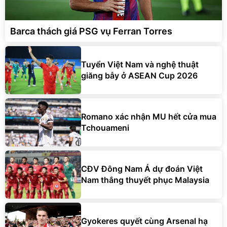
Barca thách giá PSG vụ Ferran Torres
Tuyển Việt Nam và nghệ thuật
giăng bẫy ở ASEAN Cup 2026
Romano xác nhận MU hết cửa mua
Tchouameni
CĐV Đông Nam Á dự đoán Việt
Nam thắng thuyết phục Malaysia
Gyokeres quyết cùng Arsenal hạ