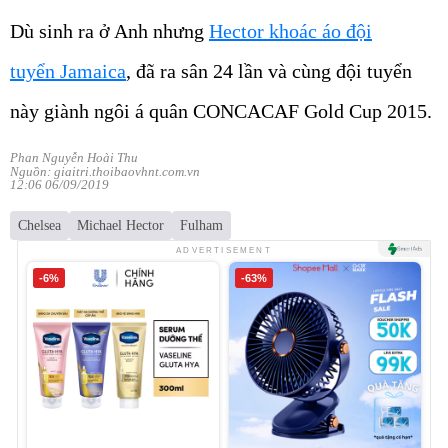
Dù sinh ra ở Anh nhưng
Hector khoác áo đội
tuyển Jamaica
, đã ra sân 24 lần và cùng đội tuyển
này giành ngôi á quân CONCACAF Gold Cup 2015.
Phan Nguyễn Hoài Thu
Nguồn: giaitri.thoibaovhnt.com.vn
12:06 06/09/2019
Chelsea
Michael Hector
Fulham
ADVERTISEMENT
-6%
-63%