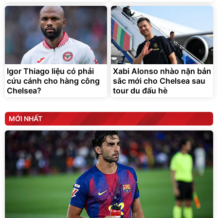
Vòi xịt tăng áp dành cho
rửa xe, tưới cây
161.000
đ
70.000
đ
Bán chạy
Igor Thiago liệu có phải
Xabi Alonso nhào nặn bản
cứu cánh cho hàng công
sắc mới cho Chelsea sau
Chelsea?
tour du đấu hè
MỚI NHẤT