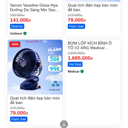
Serum Vaseline Gluta-Hya
Quạt tích điện kẹp bàn mini
Dưỡng Da Sáng Mịn Sau 7
để bàn
Ngày
150.000
219.000
đ
đ
141.000
79.000
đ
đ
Deal hot
Flash Sale
Unilever
Unmute
BƠM LỐP KÍCH BÌNH Ô
-63%
-37%
TÔ V2 4IN1 Medicar
12.000mAh
2.690.000
đ
1.685.000
đ
Hot Deal
Medicar
Quạt tích điện kẹp bàn mini
để bàn
219.000
đ
79.000
đ
Flash Sale
Unmute