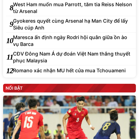
West Ham muốn mua Parrott, tăm tia Reiss Nelson
8
từ Arsenal
Gyokeres quyết cùng Arsenal hạ Man City để lấy
9
Siêu cúp Anh
Maresca ấn định ngày Rodri hội quân giữa ồn ào
10
vụ Barca
CĐV Đông Nam Á dự đoán Việt Nam thắng thuyết
11
phục Malaysia
12
Romano xác nhận MU hết cửa mua Tchouameni
NỔI BẬT