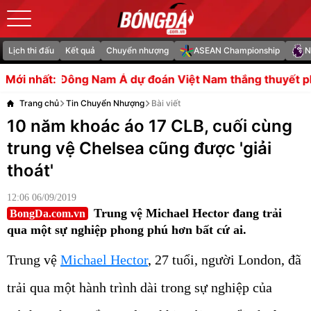
Lịch thi đấu
Kết quả
Chuyển nhượng
ASEAN Championship
N
am Á dự đoán Việt Nam thắng thuyết phục Malaysia
Gy
Mới nhất:
Trang chủ
Tin Chuyển Nhượng
Bài viết
10 năm khoác áo 17 CLB, cuối cùng
trung vệ Chelsea cũng được 'giải
thoát'
12:06 06/09/2019
Trung vệ Michael Hector đang trải
BongDa.com.vn
qua một sự nghiệp phong phú hơn bất cứ ai.
Trung vệ
Michael Hector
, 27 tuổi, người London, đã
trải qua một hành trình dài trong sự nghiệp của