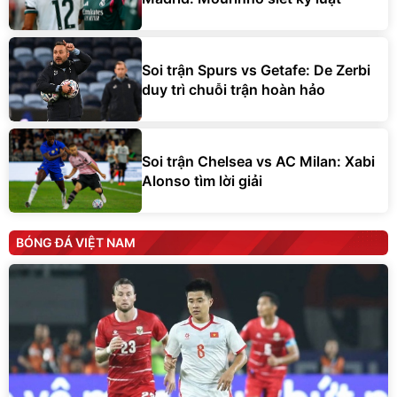
Soi trận Spurs vs Getafe: De Zerbi
duy trì chuỗi trận hoàn hảo
Soi trận Chelsea vs AC Milan: Xabi
Alonso tìm lời giải
BÓNG ĐÁ VIỆT NAM