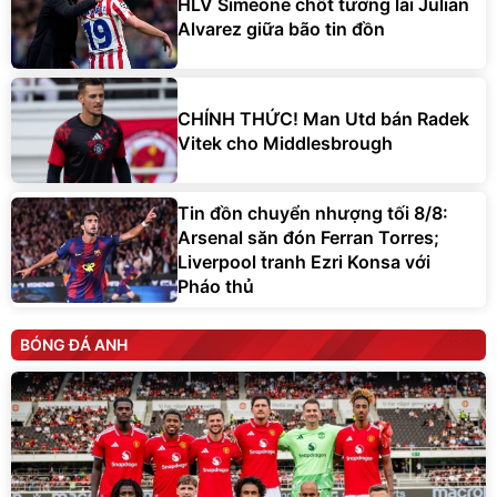
HLV Simeone chốt tương lai Julian
Alvarez giữa bão tin đồn
CHÍNH THỨC! Man Utd bán Radek
Vitek cho Middlesbrough
Tin đồn chuyển nhượng tối 8/8:
Arsenal săn đón Ferran Torres;
Liverpool tranh Ezri Konsa với
Pháo thủ
BÓNG ĐÁ ANH