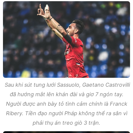
Sau khi sút tung lưới Sassuolo, Gaetano Castrovilli
đã hướng mắt lên khán đài và giơ 7 ngón tay.
Người được anh bày tỏ tình cảm chính là Franck
Ribery. Tiền đạo người Pháp không thể ra sân vì
phải thụ án treo giò 3 trận.