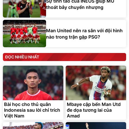
Sự tỉnh táo của INEOS giúp MU
thoát bẫy chuyển nhượng
Man United nên ra sân với đội hình
nào trong trận gặp PSG?
ĐỌC NHIỀU NHẤT
Bài học cho thủ quân
Mbaye cập bến Man Utd
Indonesia sau lời chỉ trích
đe dọa tương lai của
Việt Nam
Amad