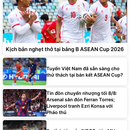
Kịch bản nghẹt thở tại bảng B ASEAN Cup 2026
Tuyển Việt Nam đã sẵn sàng cho
thử thách tại bán kết ASEAN Cup?
Tin đồn chuyển nhượng tối 8/8:
Arsenal săn đón Ferran Torres;
Liverpool tranh Ezri Konsa với
Pháo thủ