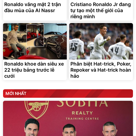
Ronaldo vắng mặt 2 trận
Cristiano Ronaldo Jr đang
Đã bán nhiều
đầu mùa của Al Nassr
tự tạo một thế giới của
riêng mình
Ronaldo khoe dàn siêu xe
Phân biệt Hat-trick, Poker,
22 triệu bảng trước lễ
Repoker và Hat-trick hoàn
cưới
hảo
MỚI NHẤT