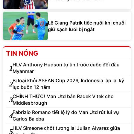
Lê Giang Patrik tiếc nuối khi chuỗi
giữ sạch lưới bị ngắt
TIN NÓNG
HLV Anthony Hudson tự tin trước cuộc đối đầu
1
Myanmar
Bị loại khỏi ASEAN Cup 2026, Indonesia lặp lại kỷ
2
lục buồn 12 năm
CHÍNH THỨC! Man Utd bán Radek Vitek cho
3
Middlesbrough
Fabrizio Romano tiết lộ lý do Man Utd rút lui vụ
4
Carlos Baleba
HLV Simeone chốt tương lai Julian Alvarez giữa
5