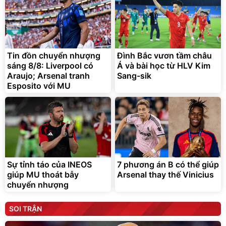
Tin đồn chuyển nhượng
Đình Bắc vươn tầm châu
sáng 8/8: Liverpool có
Á và bài học từ HLV Kim
Araujo; Arsenal tranh
Sang-sik
Esposito với MU
Sự tỉnh táo của INEOS
7 phương án B có thể giúp
giúp MU thoát bẫy
Arsenal thay thế Vinicius
chuyển nhượng
SOI TRẬN