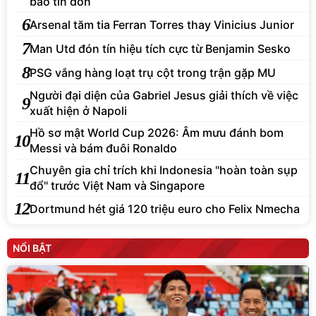
bão tin đồn
6
Arsenal tăm tia Ferran Torres thay Vinicius Junior
7
Man Utd đón tín hiệu tích cực từ Benjamin Sesko
8
PSG vắng hàng loạt trụ cột trong trận gặp MU
Người đại diện của Gabriel Jesus giải thích về việc
9
xuất hiện ở Napoli
Hồ sơ mật World Cup 2026: Âm mưu đánh bom
10
Messi và bám đuôi Ronaldo
Chuyên gia chỉ trích khi Indonesia "hoàn toàn sụp
11
đổ" trước Việt Nam và Singapore
12
Dortmund hét giá 120 triệu euro cho Felix Nmecha
NỔI BẬT