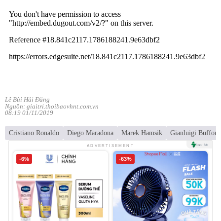
Lê Bùi Hải Đăng
Nguồn: giaitri.thoibaovhnt.com.vn
08:19 01/11/2019
Cristiano Ronaldo
Diego Maradona
Marek Hamsik
Gianluigi Buffon
ADVERTISEMENT
-6%
-63%