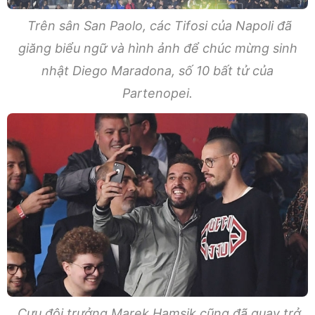
Trên sân San Paolo, các Tifosi của Napoli đã
giăng biểu ngữ và hình ảnh để chúc mừng sinh
nhật Diego Maradona, số 10 bất tử của
Partenopei.
Cựu đội trưởng Marek Hamsik cũng đã quay trở