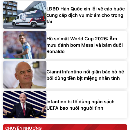
LĐBĐ Hàn Quốc xin lỗi về cáo buộc
cung cấp dịch vụ mờ ám cho trọng
tài
Hồ sơ mật World Cup 2026: Âm
mưu đánh bom Messi và bám đuôi
Ronaldo
Gianni Infantino nổi giận bác bỏ bê
bối dùng tiền bịt miệng nhân tình
Infantino bị tố dùng ngân sách
UEFA bao nuôi người tình
CHUYỂN NHƯỢNG