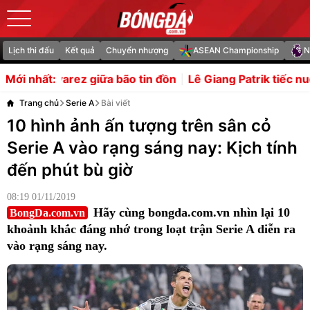
Lịch thi đấu
Kết quả
Chuyển nhượng
ASEAN Championship
N
 tin đồn
Lê Giang Patrik tiếc nuối khi chuỗi giữ sạch lưới 
Mới nhất:
Trang chủ
Serie A
Bài viết
10 hình ảnh ấn tượng trên sân cỏ
Serie A vào rạng sáng nay: Kịch tính
đến phút bù giờ
08:19 01/11/2019
Hãy cùng bongda.com.vn nhìn lại 10
BongDa.com.vn
khoảnh khắc đáng nhớ trong loạt trận Serie A diễn ra
vào rạng sáng nay.