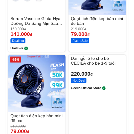
Serum Vaseline Gluta-Hya
Quạt tích điện kẹp bàn mini
Dưỡng Da Sáng Mịn Sau 7
để bàn
Ngày
150.000
219.000
đ
đ
141.000
79.000
đ
đ
Deal hot
Flash Sale
Unilever
Unmute
Đai ngồi ô tô cho bé
-63%
CECILA cho bé 1-9 tuổi
220.000
đ
Hot Deal
Cecila Offical Store
Quạt tích điện kẹp bàn mini
để bàn
219.000
đ
79.000
đ