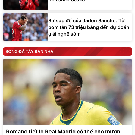
Sự sụp đổ của Jadon Sancho: Từ
bom tấn 73 triệu bảng đến dự đoán
giải nghệ sớm
BÓNG ĐÁ TÂY BAN NHA
Romano tiết lộ Real Madrid có thể cho mượn