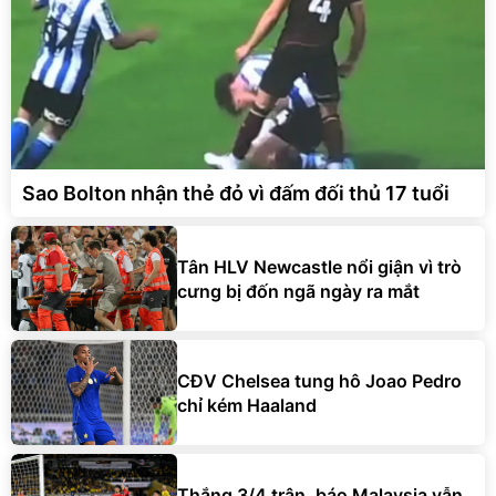
Sao Bolton nhận thẻ đỏ vì đấm đối thủ 17 tuổi
Tân HLV Newcastle nổi giận vì trò
cưng bị đốn ngã ngày ra mắt
CĐV Chelsea tung hô Joao Pedro
chỉ kém Haaland
Thắng 3/4 trận, báo Malaysia vẫn