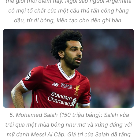
thế giới thời điểm này. Ngôi sao người Argentina
có mọi tố chất của một cầu thủ tấn công hàng
đầu, từ đi bóng, kiến tạo cho đến ghi bàn.
5. Mohamed Salah (150 triệu bảng): Salah vừa
trải qua một mùa bóng như mơ và xứng đáng với
mỹ danh Messi Ai Cập. Giá trị của Salah đã tăng