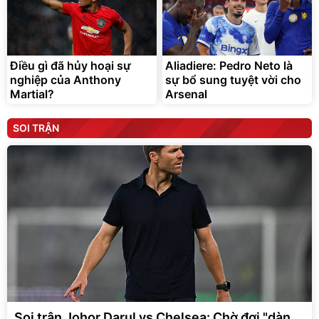
Điều gì đã hủy hoại sự
Aliadiere: Pedro Neto là
nghiệp của Anthony
sự bổ sung tuyệt vời cho
Martial?
Arsenal
SOI TRẬN
Soi trận Johor Darul vs Chelsea: Chờ đợi "dàn