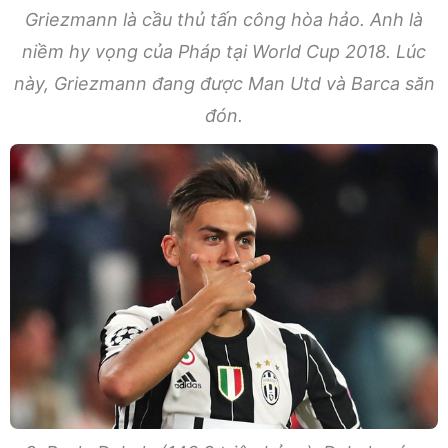
Griezmann là cầu thủ tấn công hòa hảo. Anh là
niềm hy vọng của Pháp tại World Cup 2018. Lúc
này, Griezmann đang được Man Utd và Barca săn
đón.