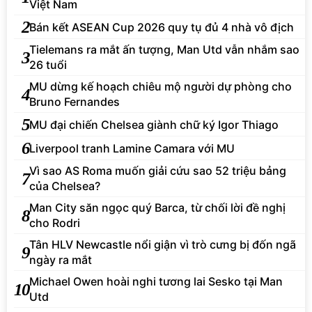
Việt Nam
2
Bán kết ASEAN Cup 2026 quy tụ đủ 4 nhà vô địch
Tielemans ra mắt ấn tượng, Man Utd vẫn nhắm sao
3
26 tuổi
MU dừng kế hoạch chiêu mộ người dự phòng cho
4
Bruno Fernandes
5
MU đại chiến Chelsea giành chữ ký Igor Thiago
6
Liverpool tranh Lamine Camara với MU
Vì sao AS Roma muốn giải cứu sao 52 triệu bảng
7
của Chelsea?
Man City săn ngọc quý Barca, từ chối lời đề nghị
8
cho Rodri
Tân HLV Newcastle nổi giận vì trò cưng bị đốn ngã
9
ngày ra mắt
Michael Owen hoài nghi tương lai Sesko tại Man
10
Utd