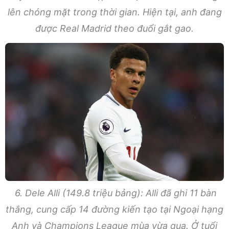
lên chóng mặt trong thời gian. Hiện tại, anh đang
được Real Madrid theo đuổi gắt gao.
6. Dele Alli (149.8 triệu bảng): Alli đã ghi 11 bàn
thắng, cung cấp 14 đường kiến tạo tại Ngoại hạng
Anh và Champions League mùa vừa qua. Ở tuổi