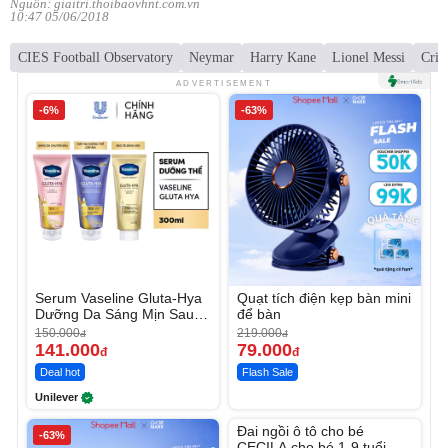
Nguồn: giaitri.thoibaovhnt.com.vn
10:47 05/06/2018
CIES Football Observatory
Neymar
Harry Kane
Lionel Messi
Cris
ADVERTISEMENT
-6%
-63%
Serum Vaseline Gluta-Hya
Quạt tích điện kẹp bàn mini
Dưỡng Da Sáng Mịn Sau 7
để bàn
Ngày
150.000
219.000
đ
đ
141.000
79.000
đ
đ
Deal hot
Flash Sale
Unilever
Unmute
Đai ngồi ô tô cho bé
-63%
CECILA cho bé 1-9 tuổi