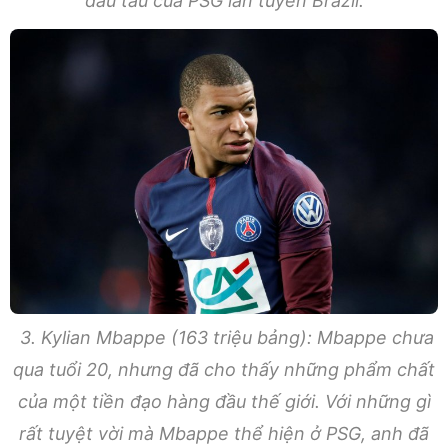
đầu tàu của PSG lẫn tuyển Brazil.
3. Kylian Mbappe (163 triệu bảng): Mbappe chưa
qua tuổi 20, nhưng đã cho thấy những phẩm chất
của một tiền đạo hàng đầu thế giới. Với những gì
rất tuyệt vời mà Mbappe thể hiện ở PSG, anh đã