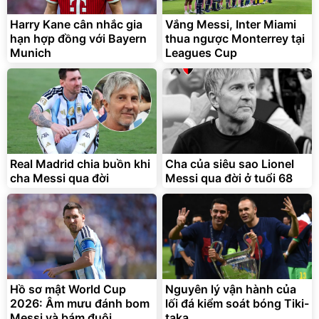
Cấp
1.000.000
đ
825.000
Harry Kane cân nhắc gia
Vắng Messi, Inter Miami
đ
hạn hợp đồng với Bayern
thua ngược Monterrey tại
Flash Sale
Munich
Leagues Cup
Lót ghế ôtô, nâng lưng
chống nóng giúp thoải mái
trong di chuyển
295.000
Real Madrid chia buồn khi
Cha của siêu sao Lionel
đ
cha Messi qua đời
Messi qua đời ở tuổi 68
Đã bán nhiều
Hồ sơ mật World Cup
Nguyên lý vận hành của
2026: Âm mưu đánh bom
lối đá kiểm soát bóng Tiki-
Messi và bám đuôi
taka