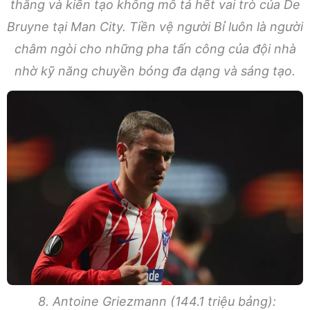
thắng và kiến tạo không mô tả hết vai trò của De
Bruyne tại Man City. Tiền vệ người Bỉ luôn là người
châm ngòi cho những pha tấn công của đội nhà
nhờ kỹ năng chuyền bóng đa dạng và sáng tạo.
8. Antoine Griezmann (144.1 triệu bảng):