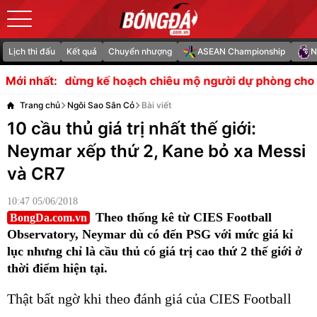
Lịch thi đấu
Kết quả
Chuyển nhượng
ASEAN Championship
N
ch chiêu mộ người dự phòng cho Bruno Fernandes
Sao 
Mới nhất:
Trang chủ
Ngôi Sao Sân Cỏ
Bài viết
10 cầu thủ giá trị nhất thế giới:
Neymar xếp thứ 2, Kane bỏ xa Messi
và CR7
10:47 05/06/2018
Theo thống kê từ CIES Football
BongDa.com.vn
Observatory, Neymar dù có đến PSG với mức giá kỉ
lục nhưng chỉ là cầu thủ có giá trị cao thứ 2 thế giới ở
thời điểm hiện tại.
Thật bất ngờ khi theo đánh giá của CIES Football