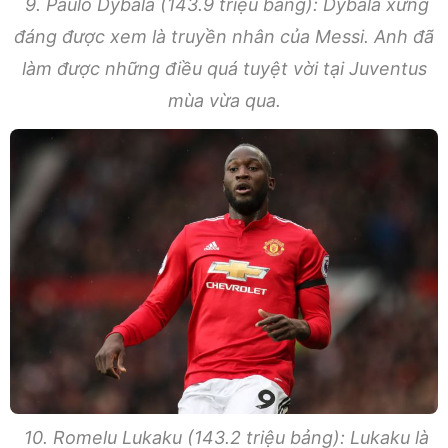
9. Paulo Dybala (143.9 triệu bảng): Dybala xứng
đáng được xem là truyền nhân của Messi. Anh đã
làm được những điều quá tuyệt vời tại Juventus
mùa vừa qua.
10. Romelu Lukaku (143.2 triệu bảng): Lukaku là