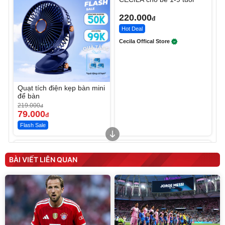
220.000
đ
Hot Deal
Cecila Offical Store
Quạt tích điện kẹp bàn mini
để bàn
219.000
đ
79.000
đ
Flash Sale
Unmute
Unmute
Sữa dưỡng thể nâng tông
Robot Hút Bụi Lau Nhà -
tức thì Vaseline Body
D2-001 - Thông Minh
BÀI VIẾT LIÊN QUAN
190.000
3.000.000
đ
đ
138.330
2.200.000
đ
đ
Discount
Flash Sale
Unmute
Vali Bamozo Khung Nhôm
9066 Size 20/24/28 Cao