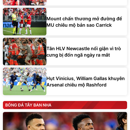
Mount chấn thương mở đường để
MU chiêu mộ bản sao Carrick
Tân HLV Newcastle nổi giận vì trò
cưng bị đốn ngã ngày ra mắt
Hụt Vinicius, William Gallas khuyên
Arsenal chiêu mộ Rashford
BÓNG ĐÁ TÂY BAN NHA