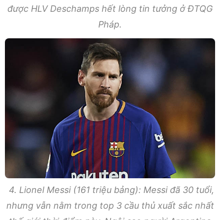
được HLV Deschamps hết lòng tin tưởng ở ĐTQG
Pháp.
4. Lionel Messi (161 triệu bảng): Messi đã 30 tuổi,
nhưng vẫn nằm trong top 3 cầu thủ xuất sắc nhất