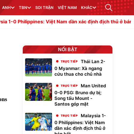
ANH
TBN
SOI TRẬN
VIỆT NAM
KHÁC
 Nam dần xác định địch thủ ở bán kết
Thái La
NỔI BẬT
Thái Lan 2-
0 Myanmar: Xà ngang
cứu thua cho chủ nhà
Man United
0-0 PSG: Bruno dự bị;
Song tấu Mount -
ons
Santos góp mặt
Malaysia 1-
0 Philippines: Việt Nam
dần xác định địch thủ ở
bán kết