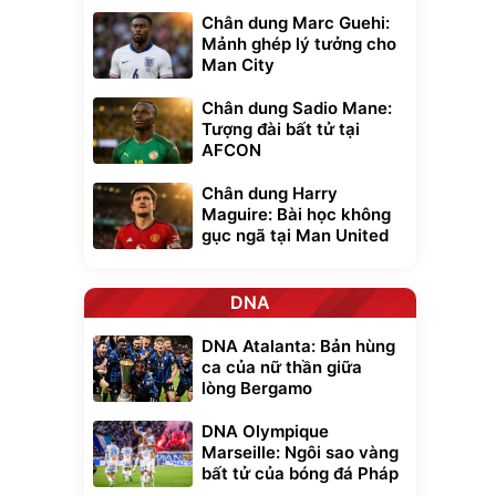
Chân dung Marc Guehi:
Mảnh ghép lý tưởng cho
Man City
Chân dung Sadio Mane:
Tượng đài bất tử tại
AFCON
Chân dung Harry
Maguire: Bài học không
gục ngã tại Man United
DNA
DNA Atalanta: Bản hùng
ca của nữ thần giữa
lòng Bergamo
DNA Olympique
Marseille: Ngôi sao vàng
bất tử của bóng đá Pháp