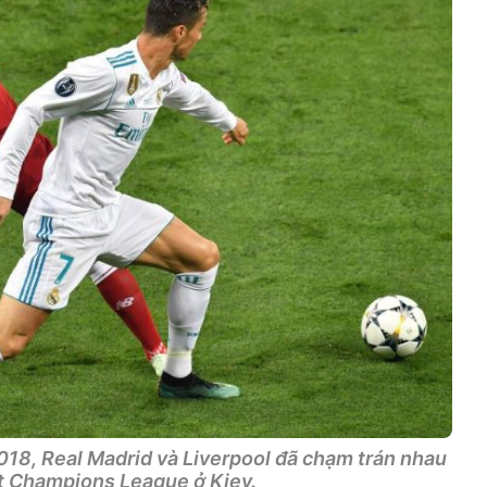
018, Real Madrid và Liverpool đã chạm trán nhau
ết Champions League ở Kiev.