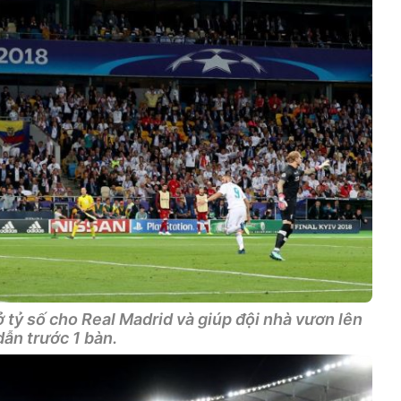
tỷ số cho Real Madrid và giúp đội nhà vươn lên
dẫn trước 1 bàn.