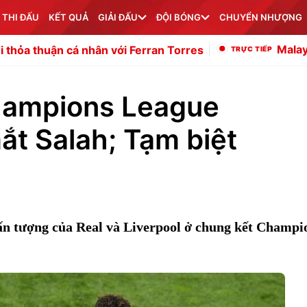
 THI ĐẤU
KẾT QUẢ
GIẢI ĐẤU
ĐỘI BÓNG
CHUYỂN NHƯỢNG
Malaysia 1-0 Philippines: Việt
 Ferran Torres
hampions League
t Salah; Tạm biệt
ấn tượng của Real và Liverpool ở chung kết Champi