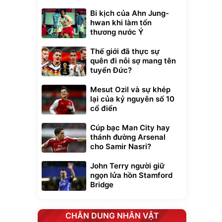
Bi kịch của Ahn Jung-
hwan khi làm tổn
thương nước Ý
Thế giới đã thực sự
quên đi nỗi sợ mang tên
tuyển Đức?
Mesut Ozil và sự khép
lại của kỷ nguyên số 10
cổ điển
Cúp bạc Man City hay
thánh đường Arsenal
cho Samir Nasri?
John Terry người giữ
ngọn lửa hồn Stamford
Bridge
CHÂN DUNG NHÂN VẬT