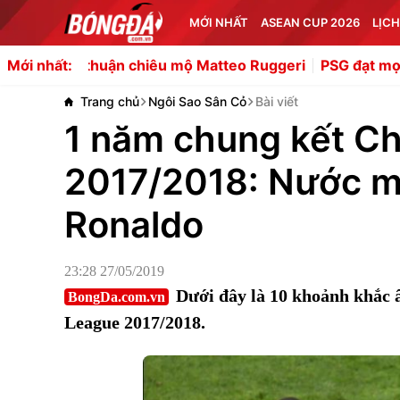
MỚI NHẤT
ASEAN CUP 2026
LỊCH
u mộ Matteo Ruggeri
PSG đạt mọi thỏa thuận cá nhân với
Mới nhất:
Trang chủ
Ngôi Sao Sân Cỏ
Bài viết
1 năm chung kết C
2017/2018: Nước mắ
Ronaldo
23:28 27/05/2019
Dưới đây là 10 khoảnh khắc 
BongDa.com.vn
League 2017/2018.