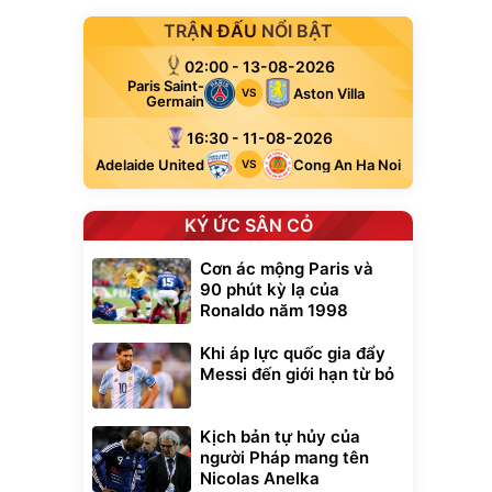
TRẬN ĐẤU NỔI BẬT
02:00 - 13-08-2026
Paris Saint-
Aston Villa
VS
Germain
16:30 - 11-08-2026
Adelaide United
Cong An Ha Noi
VS
KÝ ỨC SÂN CỎ
Cơn ác mộng Paris và
90 phút kỳ lạ của
Ronaldo năm 1998
Khi áp lực quốc gia đẩy
Messi đến giới hạn từ bỏ
Kịch bản tự hủy của
người Pháp mang tên
Nicolas Anelka