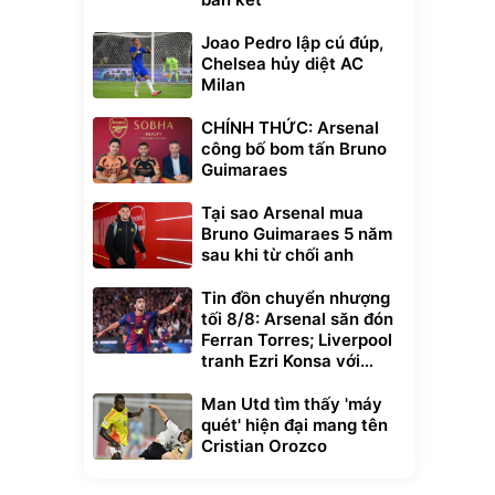
Joao Pedro lập cú đúp,
Chelsea hủy diệt AC
Milan
CHÍNH THỨC: Arsenal
công bố bom tấn Bruno
Guimaraes
Tại sao Arsenal mua
Bruno Guimaraes 5 năm
sau khi từ chối anh
Tin đồn chuyển nhượng
tối 8/8: Arsenal săn đón
Ferran Torres; Liverpool
tranh Ezri Konsa với
Pháo thủ
Man Utd tìm thấy 'máy
quét' hiện đại mang tên
Cristian Orozco