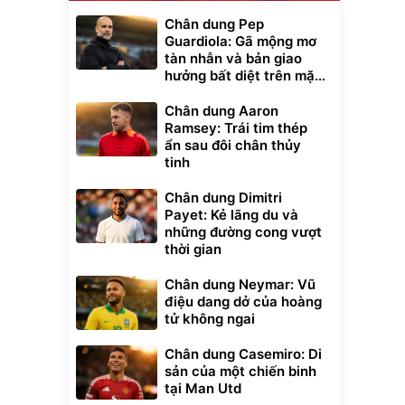
Chân dung Pep
Guardiola: Gã mộng mơ
tàn nhẫn và bản giao
hưởng bất diệt trên mặt
cỏ xanh
Chân dung Aaron
Ramsey: Trái tim thép
ẩn sau đôi chân thủy
tinh
Chân dung Dimitri
Payet: Kẻ lãng du và
những đường cong vượt
thời gian
Chân dung Neymar: Vũ
điệu dang dở của hoàng
tử không ngai
Chân dung Casemiro: Di
sản của một chiến binh
tại Man Utd