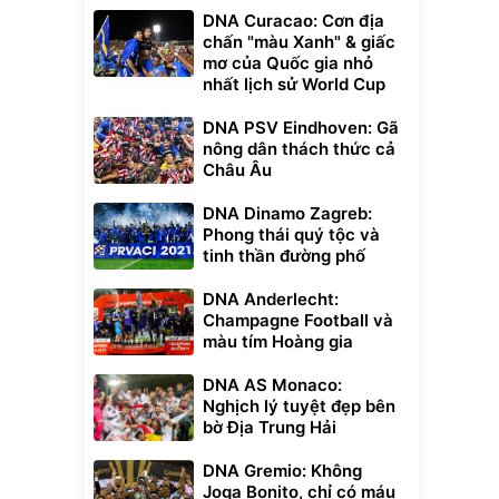
DNA Curacao: Cơn địa
chấn "màu Xanh" & giấc
mơ của Quốc gia nhỏ
nhất lịch sử World Cup
DNA PSV Eindhoven: Gã
nông dân thách thức cả
Châu Âu
DNA Dinamo Zagreb:
Phong thái quý tộc và
tinh thần đường phố
DNA Anderlecht:
Champagne Football và
màu tím Hoàng gia
DNA AS Monaco:
Nghịch lý tuyệt đẹp bên
bờ Địa Trung Hải
DNA Gremio: Không
Joga Bonito, chỉ có máu