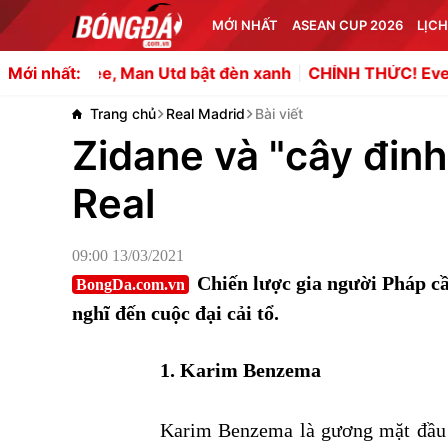
MỚI NHẤT
ASEAN CUP 2026
LỊCH
, Man Utd bật đèn xanh
CHÍNH THỨC! Everton chiêu mộ 
Mới nhất:
Trang chủ
Real Madrid
Bài viết
Zidane và "cây đin
Real
09:00 13/03/2021
Chiến lược gia người Pháp c
BongDa.com.vn
nghĩ đến cuộc đại cải tổ.
1. Karim Benzema
Karim Benzema là gương mặt đầu 