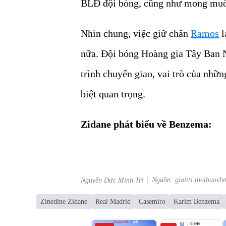
BLĐ đội bóng, cũng như mong muố
Nhìn chung, việc giữ chân
Ramos
l
nữa. Đội bóng Hoàng gia Tây Ban N
trình chuyển giao, vai trò của nhữ
biệt quan trọng.
Zidane phát biểu về Benzema:
Nguồn: giaitri.thoibaovh
Nguyễn Đức Minh Trí
Zinedine Zidane
Real Madrid
Casemiro
Karim Benzema