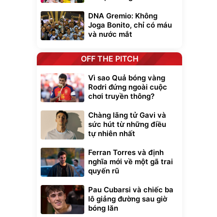
DNA Gremio: Không
Joga Bonito, chỉ có máu
và nước mắt
OFF THE PITCH
Vì sao Quả bóng vàng
Rodri đứng ngoài cuộc
chơi truyền thông?
Chàng lãng tử Gavi và
sức hút từ những điều
tự nhiên nhất
Ferran Torres và định
nghĩa mới về một gã trai
quyến rũ
Pau Cubarsi và chiếc ba
lô giảng đường sau giờ
bóng lăn
xe cầm