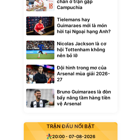
chân ở trận gặp
Campuchia
Tielemans hay
Guimaraes mới là món
hời tại Ngoại hạng Anh?
Nicolas Jackson là cơ
hội Tottenham không
nên bỏ lỡ
Đội hình trong mơ của
Arsenal mùa giải 2026-
27
Bruno Guimaraes là đòn
bẩy nâng tầm hàng tiền
vệ Arsenal
TRẬN ĐẤU NỔI BẬT
20:00 - 07-08-2026