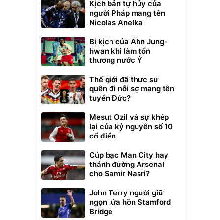
Kịch bản tự hủy của
người Pháp mang tên
Nicolas Anelka
Bi kịch của Ahn Jung-
hwan khi làm tổn
thương nước Ý
Thế giới đã thực sự
quên đi nỗi sợ mang tên
tuyển Đức?
Mesut Ozil và sự khép
lại của kỷ nguyên số 10
cổ điển
Cúp bạc Man City hay
thánh đường Arsenal
cho Samir Nasri?
John Terry người giữ
ngọn lửa hồn Stamford
Bridge