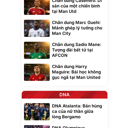
Chân dung Casemiro: Di
sản của một chiến binh
tại Man Utd
Chân dung Marc Guehi:
Mảnh ghép lý tưởng cho
Man City
Chân dung Sadio Mane:
Tượng đài bất tử tại
AFCON
Chân dung Harry
Maguire: Bài học không
gục ngã tại Man United
DNA
DNA Atalanta: Bản hùng
ca của nữ thần giữa
lòng Bergamo
DNA Olympique