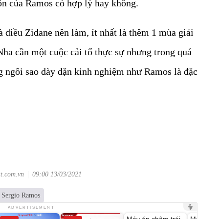
n của Ramos có hợp lý hay không.
à điều Zidane nên làm, ít nhất là thêm 1 mùa giải
ha cần một cuộc cải tổ thực sự nhưng trong quá
ng ngôi sao dày dặn kinh nghiệm như Ramos là đặc
nt.com.vn
09:00 13/03/2021
Sergio Ramos
Unmute
Unmute
ADVERTISEMENT
Máy ép chậm trái
Máy rửa 