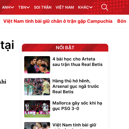
ANH
TBN
SOI TRẬN
VIỆT NAM
KHÁC
h bài giữ chân ở trận gặp Campuchia
Bốn trụ cột tuyển V
tại
NỔI BẬT
4 bài học cho Arteta
sau trận thua Real Betis
Hàng thủ hớ hênh,
khi
Arsenal gục ngã trước
Real Betis
Mallorca gây sốc khi hạ
gục PSG 3-0
Việt Nam tính bài giữ