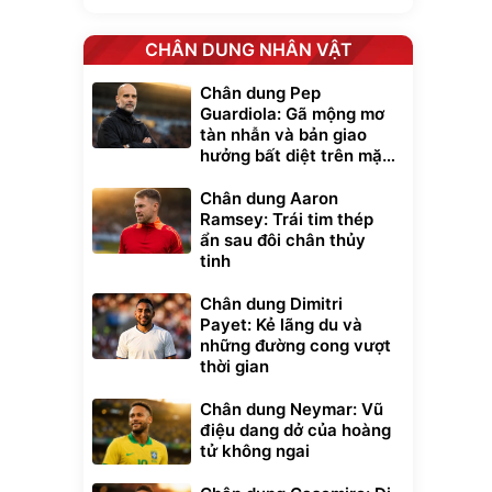
CHÂN DUNG NHÂN VẬT
Chân dung Pep
Guardiola: Gã mộng mơ
tàn nhẫn và bản giao
hưởng bất diệt trên mặt
cỏ xanh
Chân dung Aaron
Ramsey: Trái tim thép
ẩn sau đôi chân thủy
tinh
Chân dung Dimitri
Payet: Kẻ lãng du và
những đường cong vượt
thời gian
Chân dung Neymar: Vũ
điệu dang dở của hoàng
tử không ngai