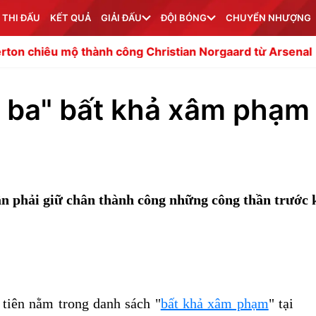
 THI ĐẤU
KẾT QUẢ
GIẢI ĐẤU
ĐỘI BÓNG
CHUYỂN NHƯỢNG
thành công Christian Norgaard từ Arsenal
Việt Nam tín
h ba" bất khả xâm phạm 
ần phải giữ chân thành công những công thần trước 
tiên nằm trong danh sách "
bất khả xâm phạm
" tại