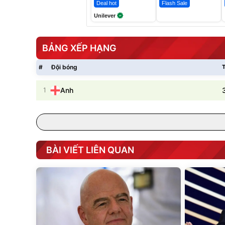
Deal hot
Flash Sale
Unilever
BẢNG XẾP HẠNG
#
Đội bóng
T
1
Anh
BÀI VIẾT LIÊN QUAN