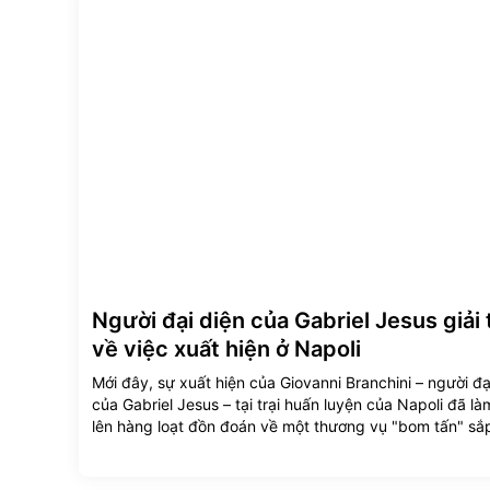
Người đại diện của Gabriel Jesus giải 
về việc xuất hiện ở Napoli
Mới đây, sự xuất hiện của Giovanni Branchini – người đạ
của Gabriel Jesus – tại trại huấn luyện của Napoli đã l
lên hàng loạt đồn đoán về một thương vụ "bom tấn" sắ
ra tại Serie A. Tuy nhiên, ông Branchini đã nhanh chóng
tiếng phủ nhận những tin đồn này.