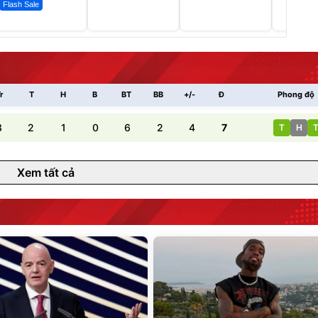
Flash Sale
r
T
H
B
BT
BB
+/-
Đ
Phong độ
3
2
1
0
6
2
4
7
T
H
Xem tất cả