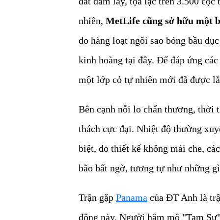
đất đầm lầy, tọa lạc trên 3.500 cọ
nhiên,
MetLife cũng sở hữu một b
do hàng loạt ngôi sao bóng bầu dụ
kinh hoàng tại đây. Để đáp ứng các 
một lớp cỏ tự nhiên mới đã được lắ
Bên cạnh nỗi lo chấn thương, thời 
thách cực đại. Nhiệt độ thường xu
biệt, do thiết kế không mái che, cá
bão bất ngờ, tương tự như những gì
Trận gặp
Panama
của ĐT Anh là trận
động này. Người hâm mộ "Tam Sư" c