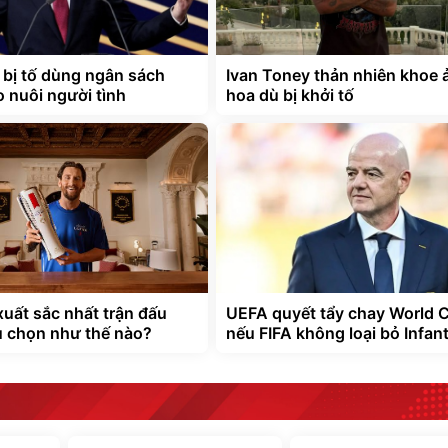
o bị tố dùng ngân sách
Ivan Toney thản nhiên khoe 
 nuôi người tình
hoa dù bị khởi tố
xuất sắc nhất trận đấu
UEFA quyết tẩy chay World 
 chọn như thế nào?
nếu FIFA không loại bỏ Infan