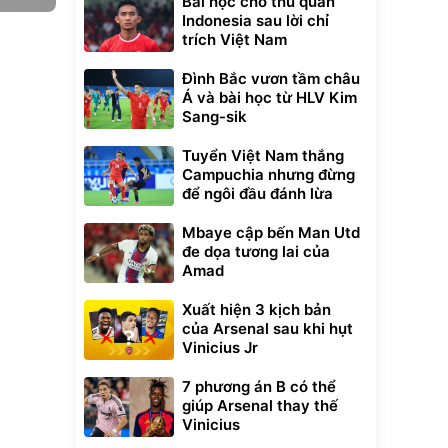
Bài học cho thủ quân
Indonesia sau lời chỉ
trích Việt Nam
Đình Bắc vươn tầm châu
Á và bài học từ HLV Kim
Sang-sik
Tuyển Việt Nam thắng
Campuchia nhưng đừng
để ngôi đầu đánh lừa
Mbaye cập bến Man Utd
đe dọa tương lai của
Amad
Xuất hiện 3 kịch bản
của Arsenal sau khi hụt
Vinicius Jr
7 phương án B có thể
giúp Arsenal thay thế
Vinicius