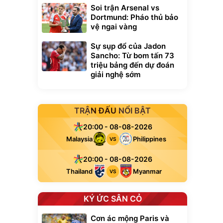
Soi trận Arsenal vs
Dortmund: Pháo thủ bảo
vệ ngai vàng
Sự sụp đổ của Jadon
Sancho: Từ bom tấn 73
triệu bảng đến dự đoán
giải nghệ sớm
TRẬN ĐẤU NỔI BẬT
20:00 - 08-08-2026
Malaysia
Philippines
VS
20:00 - 08-08-2026
Thailand
Myanmar
VS
KÝ ỨC SÂN CỎ
Cơn ác mộng Paris và