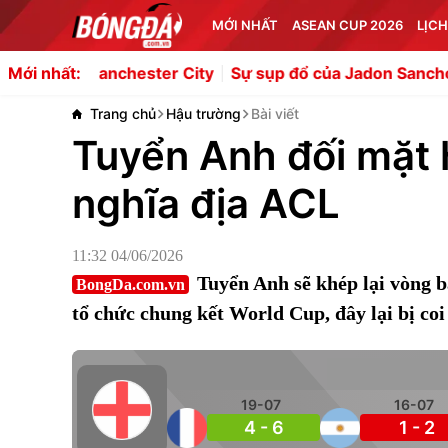
MỚI NHẤT
ASEAN CUP 2026
LỊCH
Manchester City
Sự sụp đổ của Jadon Sancho: Từ bom tấ
Mới nhất:
Trang chủ
Hậu trường
Bài viết
Tuyển Anh đối mặt 
nghĩa địa ACL
11:32 04/06/2026
Tuyển Anh sẽ khép lại vòng bả
BongDa.com.vn
tổ chức chung kết World Cup, đây lại bị coi
19-07
16-07
4 - 6
1 - 2