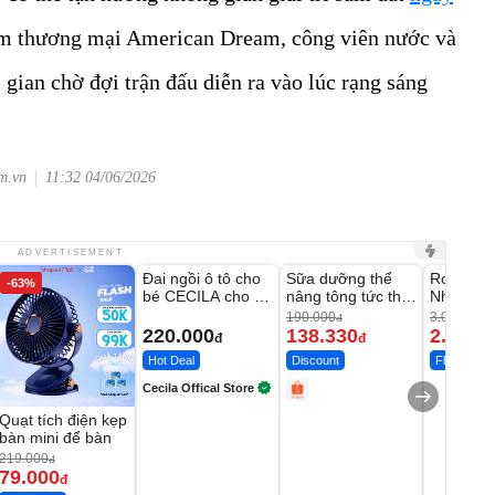
âm thương mại American Dream, công viên nước và
i gian chờ đợi trận đấu diễn ra vào lúc rạng sáng
om.vn
11:32 04/06/2026
Unmute
Unmute
Unmute
ADVERTISEMENT
Đai ngồi ô tô cho
Sữa dưỡng thể
Robot Hú
-63%
-27%
bé CECILA cho bé
nâng tông tức thì
Nhà - D2
1-9 tuổi
Vaseline Body
Thông M
190.000
3.000.000
đ
220.000
138.330
2.200.
đ
đ
Hot Deal
Discount
Flash Sale
Cecila Offical Store
Quạt tích điện kẹp
bàn mini để bàn
219.000
đ
79.000
đ