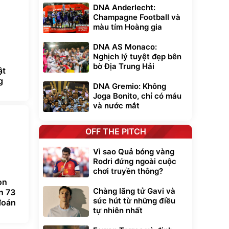
DNA Anderlecht:
Champagne Football và
màu tím Hoàng gia
DNA AS Monaco:
Nghịch lý tuyệt đẹp bên
bờ Địa Trung Hải
ật
g
DNA Gremio: Không
Joga Bonito, chỉ có máu
và nước mắt
OFF THE PITCH
Vì sao Quả bóng vàng
Rodri đứng ngoài cuộc
chơi truyền thông?
on
Chàng lãng tử Gavi và
n 73
sức hút từ những điều
đoán
tự nhiên nhất