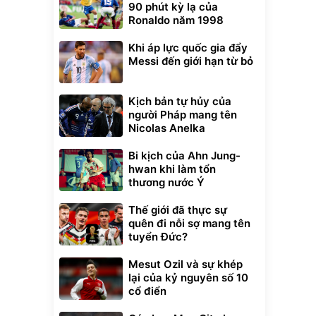
90 phút kỳ lạ của
Ronaldo năm 1998
Khi áp lực quốc gia đẩy
Messi đến giới hạn từ bỏ
Kịch bản tự hủy của
người Pháp mang tên
Nicolas Anelka
Bi kịch của Ahn Jung-
hwan khi làm tổn
thương nước Ý
Thế giới đã thực sự
quên đi nỗi sợ mang tên
tuyển Đức?
Mesut Ozil và sự khép
lại của kỷ nguyên số 10
cổ điển