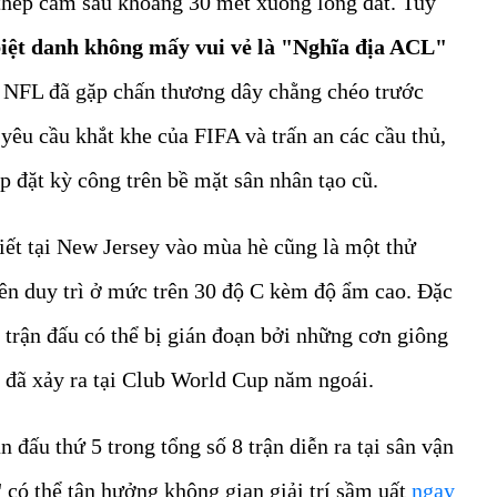
c thép cắm sâu khoảng 30 mét xuống lòng đất. Tuy
iệt danh không mấy vui vẻ là "Nghĩa địa ACL"
c NFL đã gặp chấn thương dây chằng chéo trước
yêu cầu khắt khe của FIFA và trấn an các cầu thủ,
p đặt kỳ công trên bề mặt sân nhân tạo cũ.
tiết tại New Jersey vào mùa hè cũng là một thử
yên duy trì ở mức trên 30 độ C kèm độ ẩm cao. Đặc
c trận đấu có thể bị gián đoạn bởi những cơn giông
 đã xảy ra tại Club World Cup năm ngoái.
 đấu thứ 5 trong tổng số 8 trận diễn ra tại sân vận
ó thể tận hưởng không gian giải trí sầm uất
ngay