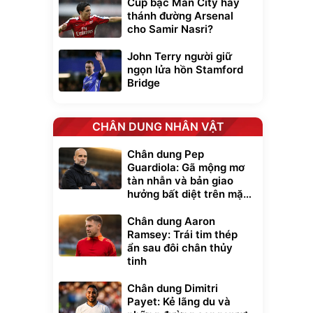
Cúp bạc Man City hay
thánh đường Arsenal
cho Samir Nasri?
John Terry người giữ
ngọn lửa hồn Stamford
Bridge
CHÂN DUNG NHÂN VẬT
Chân dung Pep
Unmute
Guardiola: Gã mộng mơ
t Bụi Lau
Vali Bamozo
tàn nhẫn và bản giao
-001 -
Khung Nhôm
hưởng bất diệt trên mặt
inh
9066 Size
1.000.000
đ
đ
cỏ xanh
20/24/28 Cao Cấp
000
825.000
đ
đ
Chân dung Aaron
Flash Sale
Ramsey: Trái tim thép
ẩn sau đôi chân thủy
tinh
Lót ghế ôtô, nâng
lưng chống nóng
Chân dung Dimitri
giúp thoải mái
trong di chuyển
295.000
Payet: Kẻ lãng du và
đ