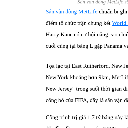
Sân vận động MetLife sẽ
Sân vận động MetLife
chuẩn bị ghi 
điểm tổ chức trận chung kết
World
Harry Kane có cơ hội nâng cao chiế
cuối cùng tại bảng L gặp Panama v
Tọa lạc tại East Rutherford, New J
New York khoảng hơn 9km, MetLife
New Jersey" trong suốt thời gian di
công bố của FIFA, đây là sân vận đ
Công trình trị giá 1,7 tỷ bảng này 