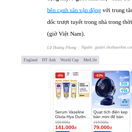
bên cạnh sân vận động
với trung t
dốc trượt tuyết trong nhà trong thờ
(giờ Việt Nam).
Nguồn: giaitri.thoibaovhnt.c
Lữ Hoàng Phong
England
ĐT Anh
World Cup
MetLife
-6%
-63%
Serum Vaseline
Quạt tích điện kẹp
Gluta-Hya Dưỡng
bàn mini để bàn
Da Sáng Mịn Sau
150.000
219.000
đ
đ
7 Ngày
141.000
79.000
đ
đ