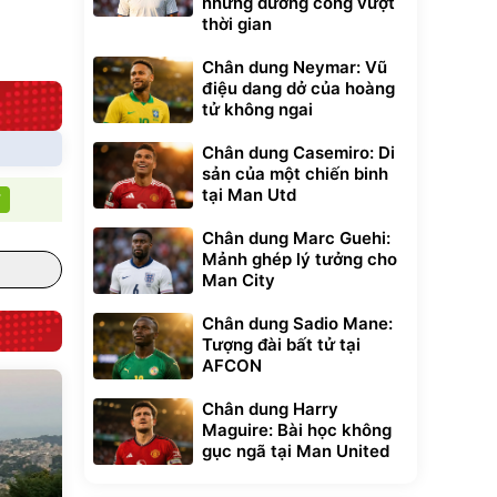
những đường cong vượt
Đã bán nhiều
thời gian
Chân dung Neymar: Vũ
điệu dang dở của hoàng
tử không ngai
Chân dung Casemiro: Di
sản của một chiến binh
tại Man Utd
T
Chân dung Marc Guehi:
Mảnh ghép lý tưởng cho
Man City
Chân dung Sadio Mane:
Tượng đài bất tử tại
AFCON
Chân dung Harry
Maguire: Bài học không
gục ngã tại Man United