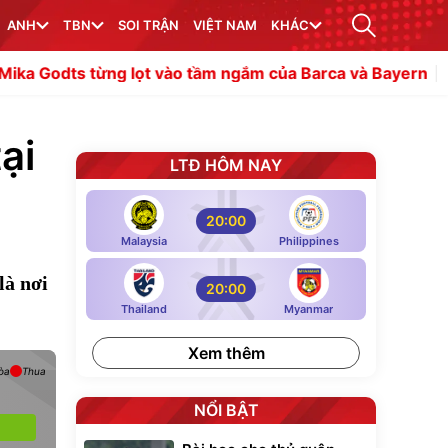
ANH
TBN
SOI TRẬN
VIỆT NAM
KHÁC
từng lọt vào tầm ngắm của Barca và Bayern
Có một Luka 
ại
LTĐ HÔM NAY
20:00
Malaysia
Philippines
là nơi
20:00
Thailand
Myanmar
Xem thêm
òa
Thua
NỔI BẬT