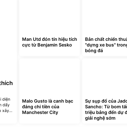
Man Utd đón tín hiệu tích
Bản chất chiến thu
cực từ Benjamin Sesko
"dựng xe bus" tron
bóng đá
thích
i diện
Malo Gusto là canh bạc
Sự sụp đổ của Jad
àm dấy
đáng chi tiền của
Sancho: Từ bom tấ
p xảy
Manchester City
triệu bảng đến dự 
 lên
giải nghệ sớm