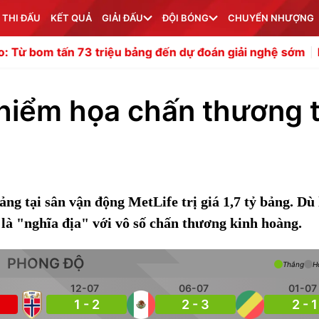
 THI ĐẤU
KẾT QUẢ
GIẢI ĐẤU
ĐỘI BÓNG
CHUYỂN NHƯỢNG
n 73 triệu bảng đến dự đoán giải nghệ sớm
Mika Godts 
hiểm họa chấn thương t
ng tại sân vận động MetLife trị giá 1,7 tỷ bảng. Dù 
 là "nghĩa địa" với vô số chấn thương kinh hoàng.
PHONG ĐỘ
Thắng
H
12-07
06-07
01-07
1 - 2
2 - 3
2 - 1