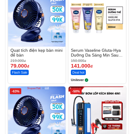
Quạt tích điện kẹp bàn mini
Serum Vaseline Gluta-Hya
để bàn
Dưỡng Da Sáng Mịn Sau 7
Ngày
219.000
150.000
đ
đ
79.000
141.000
đ
đ
Flash Sale
Deal hot
Unilever
-63%
-50%