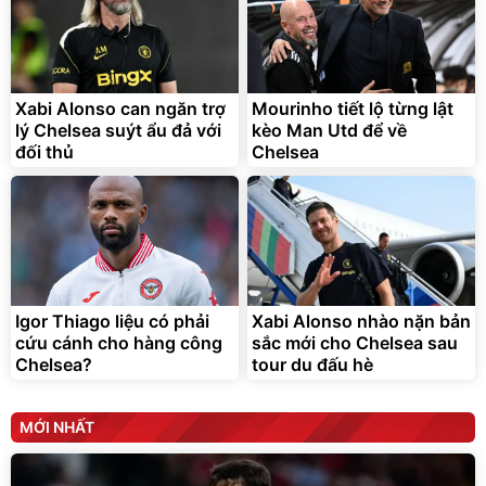
Bạt phủ xe ô tô cao cấp,
Xe đạp điện trợ lực G-
tráng nhôm 03 lớp
Force C14 gấp gọn bỏ cốp
tiện lợi
392.000
9.900.000
đ
đ
325.000
7.092.000
Xabi Alonso can ngăn trợ
đ
Mourinho tiết lộ từng lật
đ
lý Chelsea suýt ẩu đả với
kèo Man Utd để về
Đã bán nhiều
Đang xem nhiều
đối thủ
Chelsea
G-FORCE VIETNA
Igor Thiago liệu có phải
Xabi Alonso nhào nặn bản
cứu cánh cho hàng công
sắc mới cho Chelsea sau
Chelsea?
tour du đấu hè
MỚI NHẤT