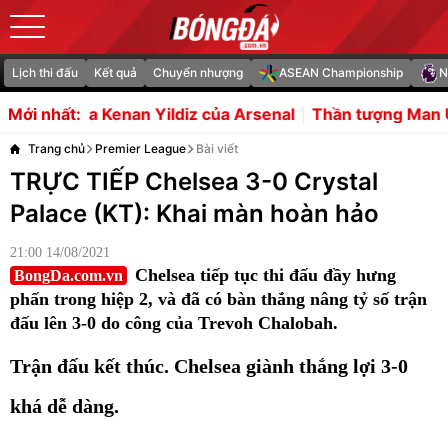
Lịch thi đấu
Kết quả
Chuyển nhượng
ASEAN Championship
N
an Yildiz của Arsenal
Thần tượng Man Utd, Louis Page 
Mới nhất:
Trang chủ
Premier League
Bài viết
TRỰC TIẾP Chelsea 3-0 Crystal
Palace (KT): Khai màn hoàn hảo
21:00 14/08/2021
Chelsea tiếp tục thi đấu đầy hưng
BongDa.com.vn
phấn trong hiệp 2, và đã có bàn thắng nâng tỷ số trận
đấu lên 3-0 do công của Trevoh Chalobah.
Trận đấu kết thúc. Chelsea giành thắng lợi 3-0
khá dễ dàng.