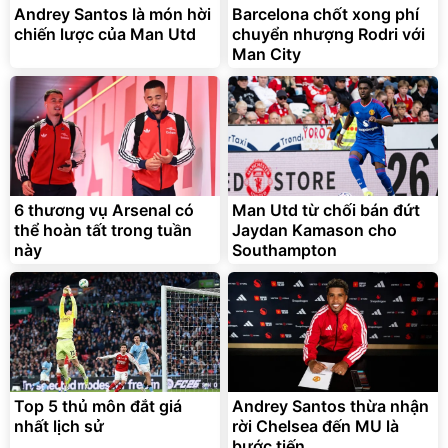
Andrey Santos là món hời
Barcelona chốt xong phí
chiến lược của Man Utd
chuyển nhượng Rodri với
Man City
6 thương vụ Arsenal có
Man Utd từ chối bán đứt
thể hoàn tất trong tuần
Jaydan Kamason cho
này
Southampton
Top 5 thủ môn đắt giá
Andrey Santos thừa nhận
nhất lịch sử
rời Chelsea đến MU là
bước tiến