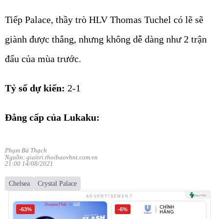
Tiếp Palace, thầy trò HLV Thomas Tuchel có lẽ sẽ
giành được thắng, nhưng không dễ dàng như 2 trận
đấu của mùa trước.
Tỷ số dự kiến:
2-1
Đẳng cấp của Lukaku:
Phạm Bá Thạch
Nguồn: giaitri.thoibaovhnt.com.vn
21:00 14/08/2021
Chelsea
Crystal Palace
ADVERTISEMENT
-63%
-6%