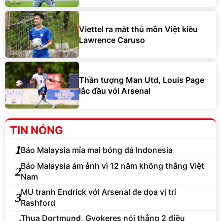
Viettel ra mắt thủ môn Việt kiều
Lawrence Caruso
Thần tượng Man Utd, Louis Page
lắc đầu với Arsenal
TIN NÓNG
1
Báo Malaysia mỉa mai bóng đá Indonesia
Báo Malaysia ám ảnh vì 12 năm không thắng Việt
2
Nam
MU tranh Endrick với Arsenal đe dọa vị trí
3
Rashford
Thua Dortmund, Gyokeres nói thẳng 2 điều