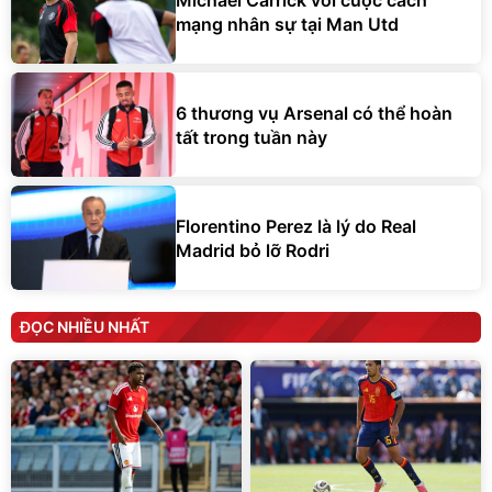
mạng nhân sự tại Man Utd
6 thương vụ Arsenal có thể hoàn
tất trong tuần này
Florentino Perez là lý do Real
Madrid bỏ lỡ Rodri
ĐỌC NHIỀU NHẤT