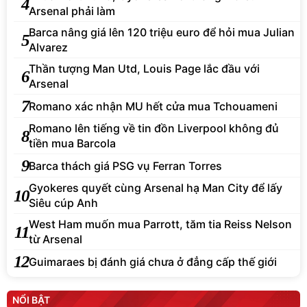
4
Arsenal phải làm
Barca nâng giá lên 120 triệu euro để hỏi mua Julian
5
Alvarez
Thần tượng Man Utd, Louis Page lắc đầu với
6
Arsenal
7
Romano xác nhận MU hết cửa mua Tchouameni
Romano lên tiếng về tin đồn Liverpool không đủ
8
tiền mua Barcola
9
Barca thách giá PSG vụ Ferran Torres
Gyokeres quyết cùng Arsenal hạ Man City để lấy
10
Siêu cúp Anh
West Ham muốn mua Parrott, tăm tia Reiss Nelson
11
từ Arsenal
12
Guimaraes bị đánh giá chưa ở đẳng cấp thế giới
NỔI BẬT