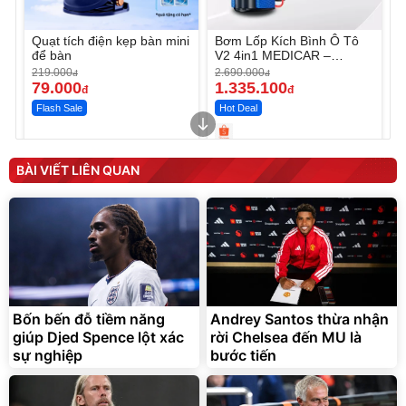
Quạt tích điện kẹp bàn mini
Bơm Lốp Kích Bình Ô Tô
để bàn
V2 4in1 MEDICAR –
12.000mAh
219.000
2.690.000
đ
đ
79.000
1.335.100
đ
đ
Flash Sale
Hot Deal
Unmute
Unmute
Máy ép chậm trái cây
Máy rửa xe cầm tay xịt rửa
BÀI VIẾT LIÊN QUAN
Elmich JEE 1855OL
cao áp có tạo bọt tuyết
3.000.000
đ
2.143.650
399.000
đ
đ
Flash Sale
Đã bán nhiều
Bốn bến đỗ tiềm năng
Andrey Santos thừa nhận
giúp Djed Spence lột xác
rời Chelsea đến MU là
sự nghiệp
bước tiến