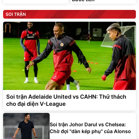
SOI TRẬN
Soi trận Adelaide United vs CAHN: Thử thách
cho đại diện V-League
Soi trận Johor Darul vs Chelsea:
Chờ đợi "dàn kép phụ" của Alonso