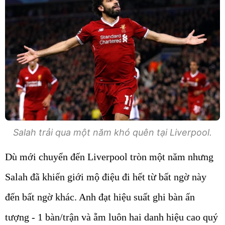
Salah trải qua một năm khó quên tại Liverpool.
Dù mới chuyển đến Liverpool tròn một năm nhưng
Salah đã khiến giới mộ điệu đi hết từ bất ngờ này
đến bất ngờ khác. Anh đạt hiệu suất ghi bàn ấn
tượng - 1 bàn/trận và ẵm luôn hai danh hiệu cao quý