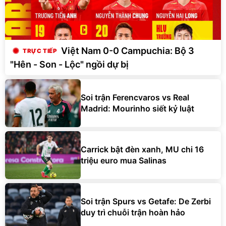
Việt Nam 0-0 Campuchia: Bộ 3
"Hên - Son - Lộc" ngồi dự bị
Soi trận Ferencvaros vs Real
Madrid: Mourinho siết kỷ luật
Carrick bật đèn xanh, MU chi 16
triệu euro mua Salinas
Soi trận Spurs vs Getafe: De Zerbi
duy trì chuỗi trận hoàn hảo