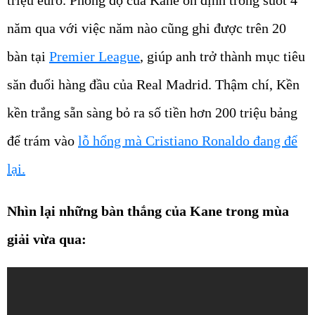
triệu euro. Phong độ của Kane ổn định trong suốt 4
năm qua với việc năm nào cũng ghi được trên 20
bàn tại
Premier League
, giúp anh trở thành mục tiêu
săn đuổi hàng đầu của Real Madrid. Thậm chí, Kền
kền trắng sẵn sàng bỏ ra số tiền hơn 200 triệu bảng
để trám vào
lỗ hổng mà Cristiano Ronaldo đang để
lại.
Nhìn lại những bàn thắng của Kane trong mùa
giải vừa qua: