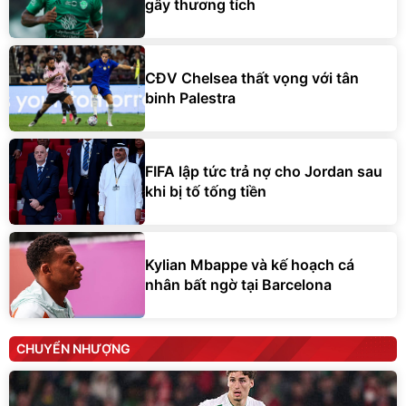
gây thương tích
CĐV Chelsea thất vọng với tân
binh Palestra
FIFA lập tức trả nợ cho Jordan sau
khi bị tố tống tiền
Kylian Mbappe và kế hoạch cá
nhân bất ngờ tại Barcelona
CHUYỂN NHƯỢNG