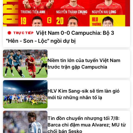
Việt Nam 0-0 Campuchia: Bộ 3
"Hên - Son - Lộc" ngồi dự bị
Niềm tin lớn của tuyển Việt Nam
trước trận gặp Campuchia
HLV Kim Sang-sik sẽ tìm làn gió
mới từ những nhân tố lạ
Tin đồn chuyển nhượng tối 7/8:
Barca chi đậm mua Alvarez; MU từ
chối bán Sesko