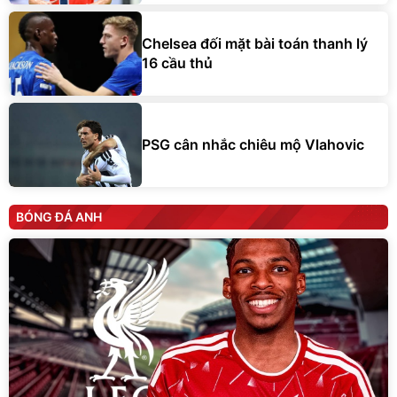
Chelsea đối mặt bài toán thanh lý
16 cầu thủ
PSG cân nhắc chiêu mộ Vlahovic
BÓNG ĐÁ ANH