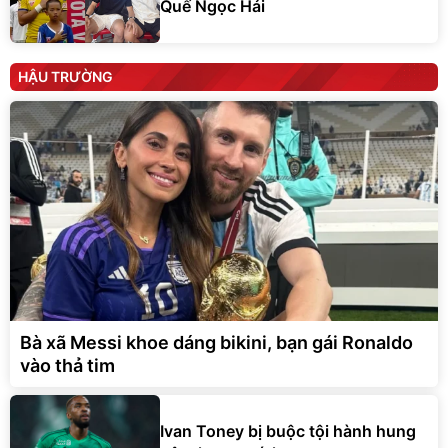
Quế Ngọc Hải
HẬU TRƯỜNG
Bà xã Messi khoe dáng bikini, bạn gái Ronaldo
vào thả tim
Ivan Toney bị buộc tội hành hung