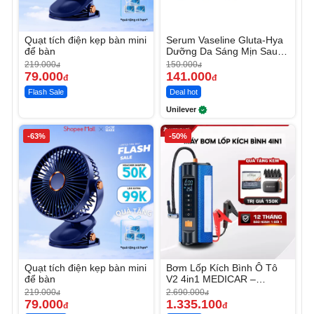
Quạt tích điện kẹp bàn mini
Serum Vaseline Gluta-Hya
để bàn
Dưỡng Da Sáng Mịn Sau 7
Ngày
219.000
150.000
đ
đ
79.000
141.000
đ
đ
Flash Sale
Deal hot
Unilever
-63%
-50%
Quạt tích điện kẹp bàn mini
Bơm Lốp Kích Bình Ô Tô
để bàn
V2 4in1 MEDICAR –
12.000mAh
219.000
2.690.000
đ
đ
79.000
1.335.100
đ
đ