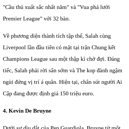
"Cầu thủ xuất sắc nhất năm" và "Vua phá lưới
Premier League" với 32 bàn.
Về phương diện thành tích tập thể, Salah cùng
Liverpool lần đầu tiên có mặt tại trận Chung kết
Champions League sau một thập kỉ chờ đợi. Đáng
tiếc, Salah phải rời sân sớm và The kop đành ngậm
ngùi đứng vị trí á quân. Hiện tại, chân sút người Ai
Cập đang được định giá 150 triệu euro.
4. Kevin De Bruyne
Dưới sự dìu dắt của Pep Guardiola, Bruyne từ một