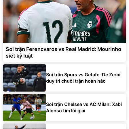
Soi trận Ferencvaros vs Real Madrid: Mourinho
siết kỷ luật
Soi trận Spurs vs Getafe: De Zerbi
duy trì chuỗi trận hoàn hảo
Soi trận Chelsea vs AC Milan: Xabi
Alonso tìm lời giải