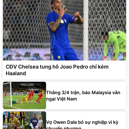
CĐV Chelsea tung hô Joao Pedro chỉ kém
Haaland
Thắng 3/4 trận, báo Malaysia vẫn
ngại Việt Nam
Vợ Owen Dale bỏ sự nghiệp vì kỳ
chuyển nhượng