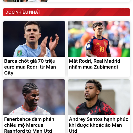
ĐỌC NHIỀU NHẤT
Barca chốt giá 70 triệu
Mất Rodri, Real Madrid
euro mua Rodri từ Man
nhắm mua Zubimendi
City
Fenerbahce đàm phán
Andrey Santos hạnh phúc
chiêu mộ Marcus
khi được khoác áo Man
Rashford từ Man Utd
Utd