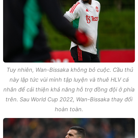
Tuy nhiên, Wan-Bissaka không bỏ cuộc. Cầu thủ
này lập tức vùi mình tập luyện và thuê HLV cá
nhân để cải thiện khả năng hỗ trợ đồng đội ở phía
trên. Sau World Cup 2022, Wan-Bissaka thay đổi
hoàn toàn.