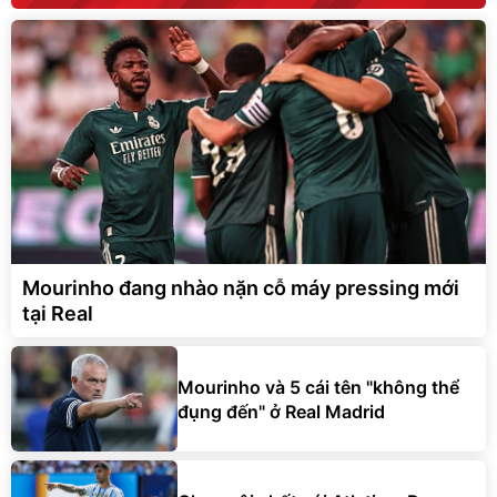
Mourinho đang nhào nặn cỗ máy pressing mới
tại Real
Mourinho và 5 cái tên "không thể
đụng đến" ở Real Madrid