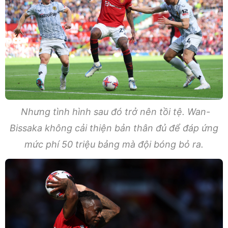
Nhưng tình hình sau đó trở nên tồi tệ. Wan-
Bissaka không cải thiện bản thân đủ để đáp ứng
mức phí 50 triệu bảng mà đội bóng bỏ ra.