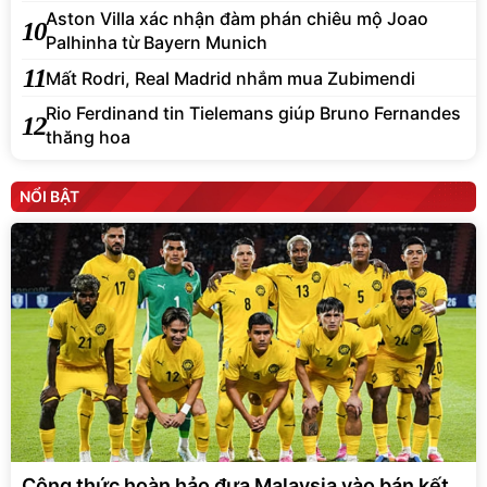
Aston Villa xác nhận đàm phán chiêu mộ Joao
10
Palhinha từ Bayern Munich
11
Mất Rodri, Real Madrid nhắm mua Zubimendi
Rio Ferdinand tin Tielemans giúp Bruno Fernandes
12
thăng hoa
NỔI BẬT
Công thức hoàn hảo đưa Malaysia vào bán kết