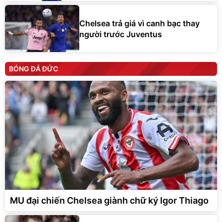
Chelsea trả giá vì canh bạc thay
người trước Juventus
BÓNG ĐÁ ĐỨC
MU đại chiến Chelsea giành chữ ký Igor Thiago