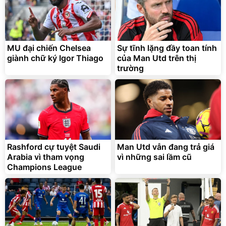
MU đại chiến Chelsea
Sự tĩnh lặng đầy toan tính
giành chữ ký Igor Thiago
của Man Utd trên thị
trường
Bạt phủ xe ô tô cao cấp,
Xe đạp điện trợ lực G-
tráng nhôm 03 lớp
Force C14 gấp gọn bỏ cốp
tiện lợi
392.000
9.900.000
đ
đ
325.000
7.092.000
Rashford cự tuyệt Saudi
đ
Man Utd vẫn đang trả giá
đ
Arabia vì tham vọng
vì những sai lầm cũ
Đã bán nhiều
Đang xem nhiều
Champions League
G-FORCE VIETNA