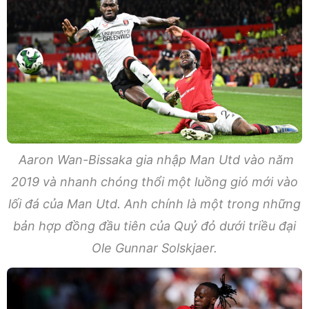
Aaron Wan-Bissaka gia nhập Man Utd vào năm
2019 và nhanh chóng thổi một luồng gió mới vào
lối đá của Man Utd. Anh chính là một trong những
bản hợp đồng đầu tiên của Quỷ đỏ dưới triều đại
Ole Gunnar Solskjaer.