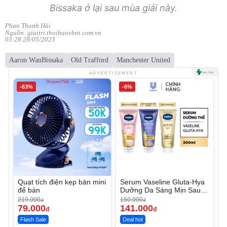
Bissaka ở lại sau mùa giải này.
Phan Thanh Hải
Nguồn: giaitri.thoibaovhnt.com.vn
03:28 28/05/2023
Aaron WanBissaka
Old Trafford
Manchester United
ADVERTISEMENT
-63%
-6%
Quạt tích điện kẹp bàn mini
Serum Vaseline Gluta-Hya
để bàn
Dưỡng Da Sáng Mịn Sau 7
Ngày
219.000
150.000
đ
đ
79.000
141.000
đ
đ
Flash Sale
Deal hot