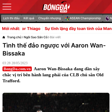
Lịch thi đấu
Kết quả
Chuyển nhượng
ASEAN Championship
N
Sự tĩnh lặng đầy toan tính của Man Utd trên thị trường
Mới nhất:
Trang chủ
Ngôi Sao Sân Cỏ
Bài viết
Tình thế đảo ngược với Aaron Wan-
Bissaka
03:28 28/05/2023
Aaron Wan-Bissaka đang dần xây
BongDa.com.vn
chắc vị trí bên hành lang phải của CLB chủ sân Old
Trafford.