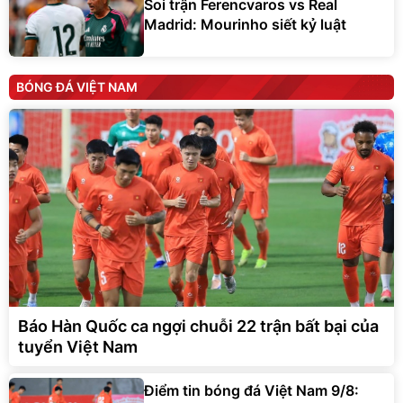
Soi trận Ferencvaros vs Real
Madrid: Mourinho siết kỷ luật
BÓNG ĐÁ VIỆT NAM
Báo Hàn Quốc ca ngợi chuỗi 22 trận bất bại của
tuyển Việt Nam
Điểm tin bóng đá Việt Nam 9/8: