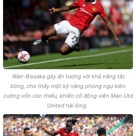
Wan-Bissaka gây ấn tượng với khả năng tắc
bóng, cho thấy một kỹ năng phòng ngự kiên
cường vốn còn thiếu, khiến cổ động viên Man Utd
United hài lòng.