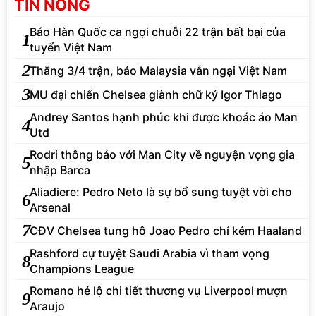
TIN NÓNG
Báo Hàn Quốc ca ngợi chuỗi 22 trận bất bại của
1
tuyển Việt Nam
2
Thắng 3/4 trận, báo Malaysia vẫn ngại Việt Nam
3
MU đại chiến Chelsea giành chữ ký Igor Thiago
Andrey Santos hạnh phúc khi được khoác áo Man
4
Utd
Rodri thông báo với Man City về nguyện vọng gia
5
nhập Barca
Aliadiere: Pedro Neto là sự bổ sung tuyệt vời cho
6
Arsenal
7
CĐV Chelsea tung hô Joao Pedro chỉ kém Haaland
Rashford cự tuyệt Saudi Arabia vì tham vọng
8
Champions League
Romano hé lộ chi tiết thương vụ Liverpool mượn
9
Araujo