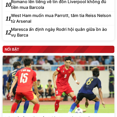
Romano lên tiếng về tin đồn Liverpool không đủ
10
tiền mua Barcola
West Ham muốn mua Parrott, tăm tia Reiss Nelson
11
từ Arsenal
Maresca ấn định ngày Rodri hội quân giữa ồn ào
12
vụ Barca
NỔI BẬT