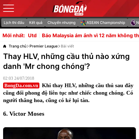
Lịch thi đấu
Kết quả
Chuyển nhượng
ASEAN Championship
N
áo Malaysia ám ảnh vì 12 năm không thắng Việt Nam
Báo
Mới nhất:
Trang chủ
Premier League
Bài viết
Thay HLV, những cầu thủ nào xứng
danh 'Mr chong chóng'?
02:03 24/07/2018
Khi thay HLV, những cầu thủ sau đây
BongDa.com.vn
cũng đổi phong độ liên tục như chiếc chong chóng. Có
người thăng hoa, cũng có kẻ lụi tàn.
6. Victor Moses