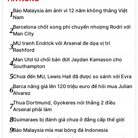
Báo Malaysia ám ảnh vì 12 năm không thắng Việt
1
Nam
Barcelona chốt xong phí chuyển nhượng Rodri với
2
Man City
MU tranh Endrick với Arsenal đe dọa vị trí
3
Rashford
Man Utd từ chối bán đứt Jaydan Kamason cho
4
Southampton
5
Chưa đến MU, Lewis Hall đã được so sánh với Evra
Barca nâng giá lên 120 triệu euro để hỏi mua Julian
6
Alvarez
Thua Dortmund, Gyokeres nói thẳng 2 điều
7
Arsenal phải làm
8
Guimaraes bị đánh giá chưa ở đẳng cấp thế giới
9
Báo Malaysia mỉa mai bóng đá Indonesia