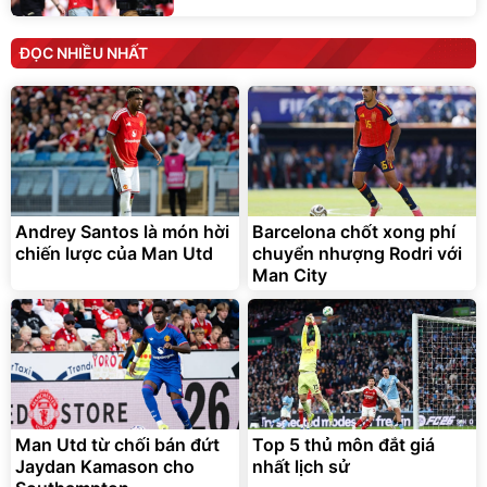
ĐỌC NHIỀU NHẤT
Andrey Santos là món hời
Barcelona chốt xong phí
chiến lược của Man Utd
chuyển nhượng Rodri với
Man City
Man Utd từ chối bán đứt
Top 5 thủ môn đắt giá
Jaydan Kamason cho
nhất lịch sử