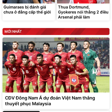
đ
Bán chạy
Guimaraes bị đánh giá
Thua Dortmund,
chưa ở đẳng cấp thế giới
Gyokeres nói thẳng 2 điều
Arsenal phải làm
MỚI NHẤT
CĐV Đông Nam Á dự đoán Việt Nam thắng
thuyết phục Malaysia