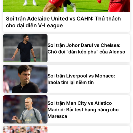
Soi trận Adelaide United vs CAHN: Thử thách
cho đại diện V-League
Soi trận Johor Darul vs Chelsea:
Chờ đợi "dàn kép phụ" của Alonso
Soi trận Liverpool vs Monaco:
Iraola tìm lại niềm tin
Soi trận Man City vs Atletico
Madrid: Bài test hạng nặng cho
Maresca