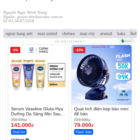
Nguyễn Ngọc Minh Trang
Nguồn: giaitri.thoibaovhnt.com.vn
02:03 24/07/2018
ngoại hạng anh
man united
chelsea
man city
arsenal
kaka
Robin
ADVERTISEMENT
-6%
-63%
Serum Vaseline Gluta-Hya
Quạt tích điện kẹp bàn mini
Dưỡng Da Sáng Mịn Sau 7
để bàn
Ngày
150.000
219.000
đ
đ
141.000
79.000
đ
đ
Deal hot
Flash Sale
Unilever