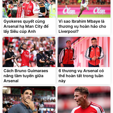
Gyokeres quyết cùng
Vì sao Ibrahim Mbaye là
Lót ghế ôtô, nâng lưng
Arsenal hạ Man City để
thương vụ hoàn hảo cho
chống nóng giúp thoải mái
trong di chuyển
lấy Siêu cúp Anh
Liverpool?
295.000
đ
Đã bán nhiều
Unmute
Sữa Tắm Lifebuoy sạch
sâu khỏi bụi mịn
198.000
đ
Cách Bruno Guimaraes
6 thương vụ Arsenal có
Bán chạy
nâng tầm tuyến giữa
thể hoàn tất trong tuần
Arsenal
này
Vòi xịt tăng áp dành cho
rửa xe, tưới cây
161.000
đ
70.000