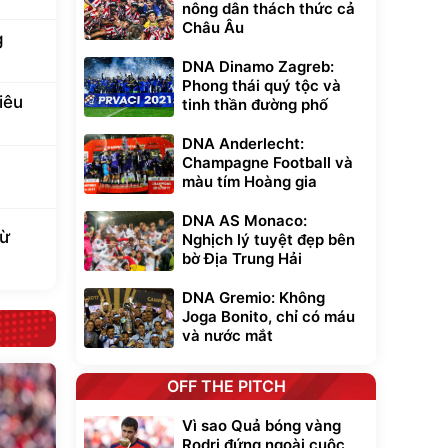
nông dân thách thức cả
Châu Âu
g
DNA Dinamo Zagreb:
Phong thái quý tộc và
iêu
tinh thần đường phố
DNA Anderlecht:
Champagne Football và
màu tím Hoàng gia
DNA AS Monaco:
từ
Nghịch lý tuyệt đẹp bên
bờ Địa Trung Hải
DNA Gremio: Không
Joga Bonito, chỉ có máu
và nước mắt
OFF THE PITCH
Vì sao Quả bóng vàng
Rodri đứng ngoài cuộc