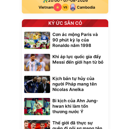
20:00 - 07-08-2026
Vietnam
Cambodia
VS
KÝ ỨC SÂN CỎ
Cơn ác mộng Paris và
90 phút kỳ lạ của
Ronaldo năm 1998
Khi áp lực quốc gia đẩy
Messi đến giới hạn từ bỏ
Kịch bản tự hủy của
người Pháp mang tên
xe cầm
Nicolas Anelka
ửa cao áp
t tuyết
Bi kịch của Ahn Jung-
0
đ
hwan khi làm tổn
ều
thương nước Ý
Thế giới đã thực sự
Bạt phủ xe ô tô
Xe đạp điện trợ
cao cấp, tráng
lực G-Force C14
quên đi nỗi sợ mang tên