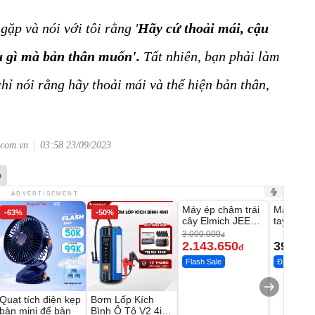
gặp và nói với tôi rằng '
Hãy cứ thoải mái, cậu
ều gì mà bản thân muốn'.
Tất nhiên, bạn phải làm
hỉ nói rằng hãy thoải mái và thể hiện bản thân,
.com.vn
03:58 23/09/2023
p
Unmute
Unmute
ADVERTISEMENT
Máy ép chậm trái
Máy rửa 
-63%
-50%
-28%
cây Elmich JEE
tay xịt r
1855OL
có tạo bọ
3.000.000
đ
2.143.650
399.00
đ
Flash Sale
Đã bán nhi
Quạt tích điện kẹp
Bơm Lốp Kích
bàn mini để bàn
Bình Ô Tô V2 4in1