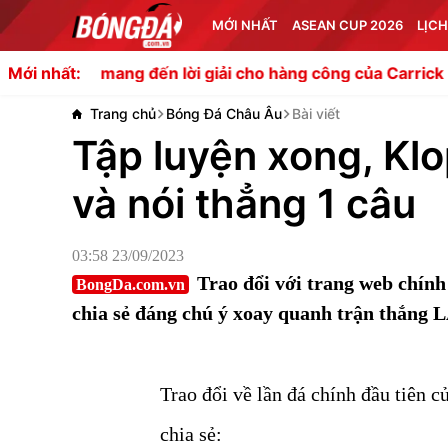
MỚI NHẤT
ASEAN CUP 2026
LỊCH
ng đến lời giải cho hàng công của Carrick
Đừng để hào 
Mới nhất:
Trang chủ
Bóng Đá Châu Âu
Bài viết
Tập luyện xong, Kl
và nói thẳng 1 câu
03:58 23/09/2023
Trao đổi với trang web chính
BongDa.com.vn
chia sẻ đáng chú ý xoay quanh trận thắng 
Trao đổi về lần đá chính đầu tiên
chia sẻ: