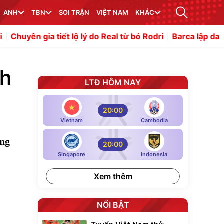
ANH
TBN
SOI TRẬN
VIỆT NAM
KHÁC
ết lộ lý do Real từ bỏ Rodri
Barca lập danh sách mua tru
ch
LTĐ HÔM NAY
20:00
Vietnam
Cambodia
ững
20:00
Singapore
Indonesia
Xem thêm
NỔI BẬT