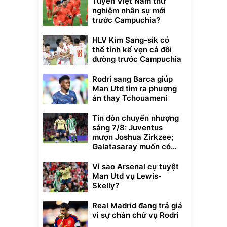
Tuyển Việt Nam thử
nghiệm nhân sự mới
trước Campuchia?
HLV Kim Sang-sik có
thể tính kế vẹn cả đôi
đường trước Campuchia
Rodri sang Barca giúp
Man Utd tìm ra phương
án thay Tchouameni
Tin đồn chuyển nhượng
sáng 7/8: Juventus
mượn Joshua Zirkzee;
Galatasaray muốn có
Gabriel Martinelli
Vì sao Arsenal cự tuyệt
Man Utd vụ Lewis-
Skelly?
Real Madrid đang trả giá
vì sự chần chừ vụ Rodri