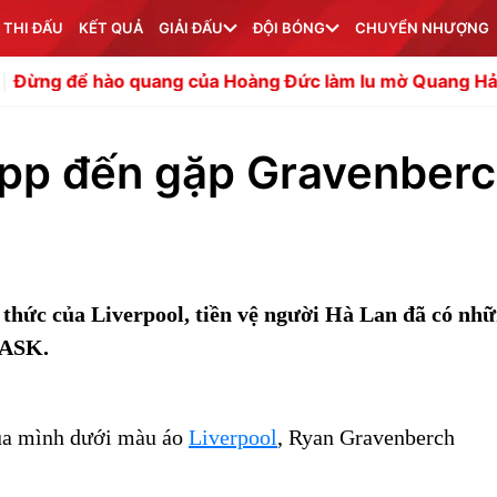
 THI ĐẤU
KẾT QUẢ
GIẢI ĐẤU
ĐỘI BÓNG
CHUYỂN NHƯỢNG
quang của Hoàng Đức làm lu mờ Quang Hải
Chuyên gia ti
opp đến gặp Gravenber
 thức của Liverpool, tiền vệ người Hà Lan đã có nh
LASK.
 của mình dưới màu áo
Liverpool
, Ryan Gravenberch