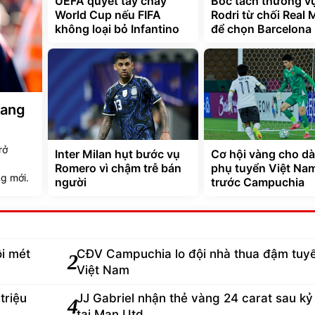
UEFA quyết tẩy chay
Bóc tách thương v
World Cup nếu FIFA
Rodri từ chối Real 
không loại bỏ Infantino
để chọn Barcelona
đang
rở
Inter Milan hụt bước vụ
Cơ hội vàng cho d
Romero vì chậm trễ bán
phụ tuyển Việt Na
g mới.
người
trước Campuchia
i mét
CĐV Campuchia lo đội nhà thua đậm tuy
2
Việt Nam
triệu
JJ Gabriel nhận thẻ vàng 24 carat sau kỷ
4
tại Man Utd