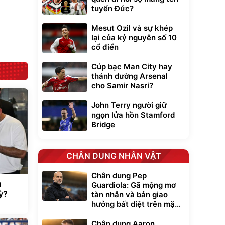
nhôm 03 lớp
gấp gọn bỏ cốp
392.000
9.900.000
tuyển Đức?
đ
đ
tiện lợi
325.000
7.092.000
đ
đ
Mesut Ozil và sự khép
Đã bán nhiều
Đang xem nhiều
lại của kỷ nguyên số 10
G-FORCE VIETNA
cổ điển
Cúp bạc Man City hay
thánh đường Arsenal
cho Samir Nasri?
John Terry người giữ
ngọn lửa hồn Stamford
Bridge
CHÂN DUNG NHÂN VẬT
Chân dung Pep
u
Guardiola: Gã mộng mơ
ỳ?
tàn nhẫn và bản giao
hưởng bất diệt trên mặt
cỏ xanh
Chân dung Aaron