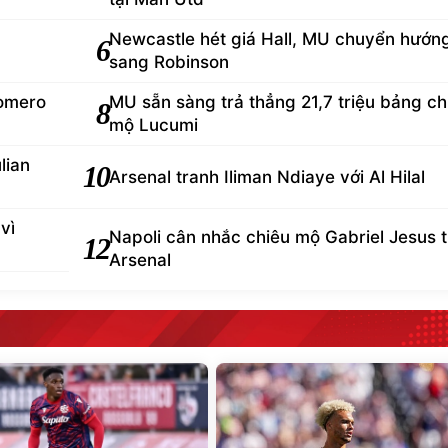
Newcastle hét giá Hall, MU chuyển hướn
6
sang Robinson
Romero
MU sẵn sàng trả thẳng 21,7 triệu bảng ch
8
mộ Lucumi
lian
10
Arsenal tranh Iliman Ndiaye với Al Hilal
vì
Napoli cân nhắc chiêu mộ Gabriel Jesus 
12
Arsenal