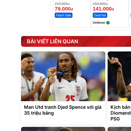
Da Sáng Mịn Sau
219.000
150.000
đ
đ
7 Ngày
79.000
141.000
đ
đ
Flash Sale
Deal hot
Unilever
BÀI VIẾT LIÊN QUAN
Man Utd tranh Djed Spence với giá
Kịch bản
35 triệu bảng
Diomande
PSG