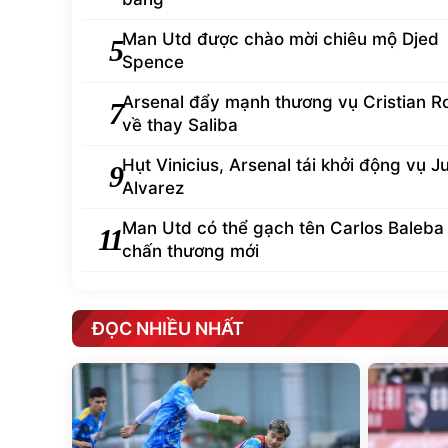
Man Utd được chào mời chiêu mộ Djed
5
Spence
Arsenal đẩy mạnh thương vụ Cristian 
7
về thay Saliba
Hụt Vinicius, Arsenal tái khởi động vụ Ju
9
Alvarez
Man Utd có thể gạch tên Carlos Baleba 
11
chấn thương mới
ĐỌC NHIỀU NHẤT