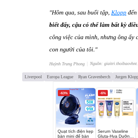
"Hôm qua, sau buổi tập,
Klopp
đến 
biết đấy, cậu có thể làm bất kỳ đi
công việc của mình, nhưng ông ấy c
con người của tôi."
Nguồn: giaitri.thoibaovhnt
Huỳnh Trung Phong
Liverpool
Europa League
Ryan Gravenberch
Jurgen Klop
-63%
-6%
Quạt tích điện kẹp
Serum Vaseline
bàn mini để bàn
Gluta-Hya Dưỡng