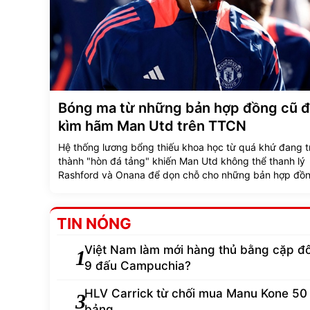
Bóng ma từ những bản hợp đồng cũ 
kìm hãm Man Utd trên TTCN
Hệ thống lương bổng thiếu khoa học từ quá khứ đang t
thành "hòn đá tảng" khiến Man Utd không thể thanh lý
Rashford và Onana để dọn chỗ cho những bản hợp đồn
TIN NÓNG
Việt Nam làm mới hàng thủ bằng cặp đô
1
9 đấu Campuchia?
HLV Carrick từ chối mua Manu Kone 50 
3
bảng