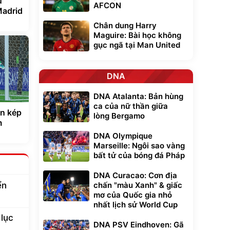
ụ
AFCON
Madrid
Chân dung Harry
Maguire: Bài học không
gục ngã tại Man United
DNA
DNA Atalanta: Bản hùng
ca của nữ thần giữa
àn kép
lòng Bergamo
m
DNA Olympique
Marseille: Ngôi sao vàng
bất tử của bóng đá Pháp
DNA Curacao: Cơn địa
chấn "màu Xanh" & giấc
ển
mơ của Quốc gia nhỏ
nhất lịch sử World Cup
 lục
DNA PSV Eindhoven: Gã