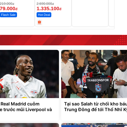
MEDICAR –
219.000
2.690.000
đ
đ
12.000mAh
79.000
1.335.100
đ
đ
Flash Sale
Hot Deal
 Real Madrid cuỗm
Tại sao Salah từ chối kho bá
 trước mũi Liverpool và
Trung Đông để tới Thổ Nhĩ K