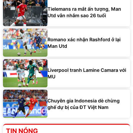
Tielemans ra mắt ấn tượng, Man
Utd vẫn nhắm sao 26 tuổi
Romano xác nhận Rashford ở lại
Man Utd
Liverpool tranh Lamine Camara với
MU
Chuyên gia Indonesia dè chừng
ghế dự bị của ĐT Việt Nam
TIN NÓNG