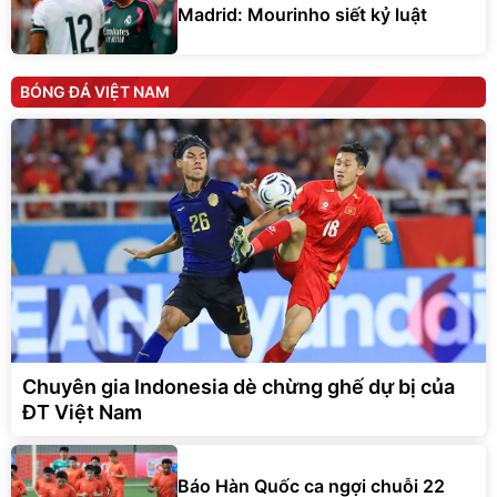
Madrid: Mourinho siết kỷ luật
BÓNG ĐÁ VIỆT NAM
Chuyên gia Indonesia dè chừng ghế dự bị của
ĐT Việt Nam
Báo Hàn Quốc ca ngợi chuỗi 22