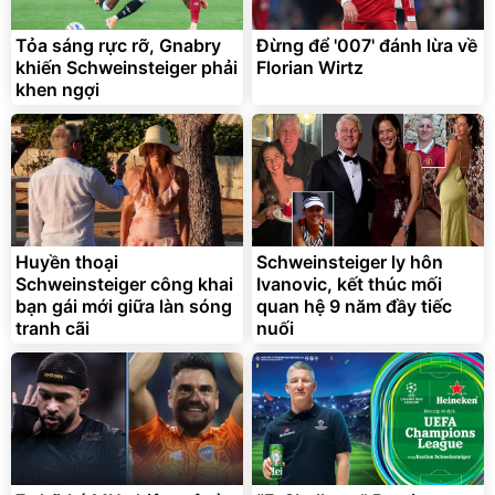
Tỏa sáng rực rỡ, Gnabry
Đừng để '007' đánh lừa về
khiến Schweinsteiger phải
Florian Wirtz
khen ngợi
Bạt phủ xe ô tô cao cấp,
Xe đạp điện trợ lực G-
tráng nhôm 03 lớp
Force C14 gấp gọn bỏ cốp
tiện lợi
392.000
9.900.000
đ
đ
325.000
7.092.000
Huyền thoại
đ
Schweinsteiger ly hôn
đ
Schweinsteiger công khai
Ivanovic, kết thúc mối
Đã bán nhiều
Đang xem nhiều
bạn gái mới giữa làn sóng
quan hệ 9 năm đầy tiếc
G-FORCE VIETNA
tranh cãi
nuối