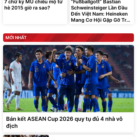
7 chữ ký MU chiêu mộ từ
“Fußballgott” Bastian
hè 2015 giờ ra sao?
Schweinsteiger Lần Đầu
Đến Việt Nam: Heineken
Mang Cơ Hội Gặp Gỡ Trực
Tiếp Huyền Thoại UEFA
Champions League
MỚI NHẤT
Bán kết ASEAN Cup 2026 quy tụ đủ 4 nhà vô
địch