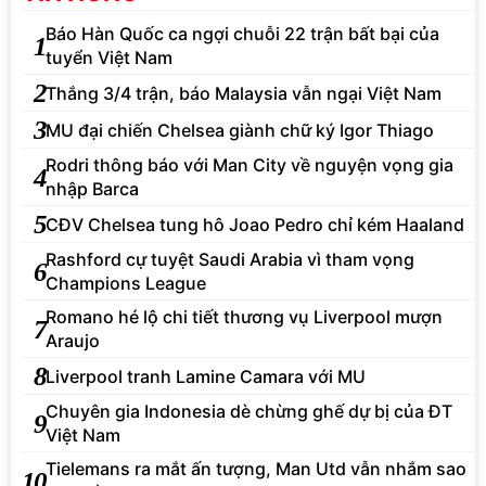
Báo Hàn Quốc ca ngợi chuỗi 22 trận bất bại của
1
tuyển Việt Nam
2
Thắng 3/4 trận, báo Malaysia vẫn ngại Việt Nam
3
MU đại chiến Chelsea giành chữ ký Igor Thiago
Rodri thông báo với Man City về nguyện vọng gia
4
nhập Barca
5
CĐV Chelsea tung hô Joao Pedro chỉ kém Haaland
Rashford cự tuyệt Saudi Arabia vì tham vọng
6
Champions League
Romano hé lộ chi tiết thương vụ Liverpool mượn
7
Araujo
8
Liverpool tranh Lamine Camara với MU
Chuyên gia Indonesia dè chừng ghế dự bị của ĐT
9
Việt Nam
Tielemans ra mắt ấn tượng, Man Utd vẫn nhắm sao
10