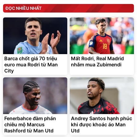
ĐỌC NHIỀU NHẤT
Barca chốt giá 70 triệu
Mất Rodri, Real Madrid
euro mua Rodri từ Man
nhắm mua Zubimendi
City
Fenerbahce đàm phán
Andrey Santos hạnh phúc
chiêu mộ Marcus
khi được khoác áo Man
Rashford từ Man Utd
Utd