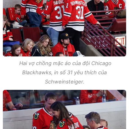
Hai vợ chồng mặc áo của đội Chicago
Blackhawks, in số 31 yêu thích của
Schweinsteiger.