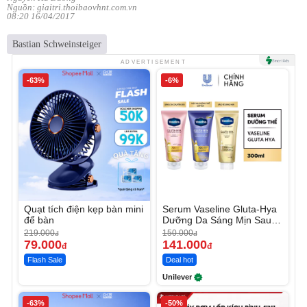
Nguồn: giaitri.thoibaovhnt.com.vn
08:20 16/04/2017
Bastian Schweinsteiger
ADVERTISEMENT
-63%
-6%
Quạt tích điện kẹp bàn mini
Serum Vaseline Gluta-Hya
để bàn
Dưỡng Da Sáng Mịn Sau 7
Ngày
219.000
150.000
đ
đ
79.000
141.000
đ
đ
Flash Sale
Deal hot
Unilever
-63%
-50%