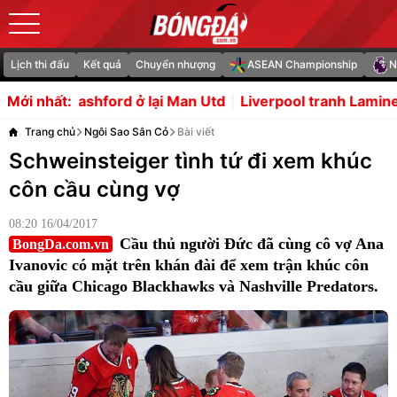
Lịch thi đấu
Kết quả
Chuyển nhượng
ASEAN Championship
N
 lại Man Utd
Liverpool tranh Lamine Camara với MU
C
Mới nhất:
Trang chủ
Ngôi Sao Sân Cỏ
Bài viết
Schweinsteiger tình tứ đi xem khúc
côn cầu cùng vợ
08:20 16/04/2017
Cầu thủ người Đức đã cùng cô vợ Ana
BongDa.com.vn
Ivanovic có mặt trên khán đài để xem trận khúc côn
cầu giữa Chicago Blackhawks và Nashville Predators.