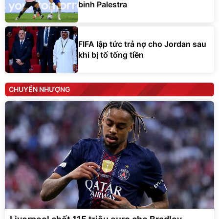
binh Palestra
FIFA lập tức trả nợ cho Jordan sau
khi bị tố tống tiền
CHUYỂN NHƯỢNG