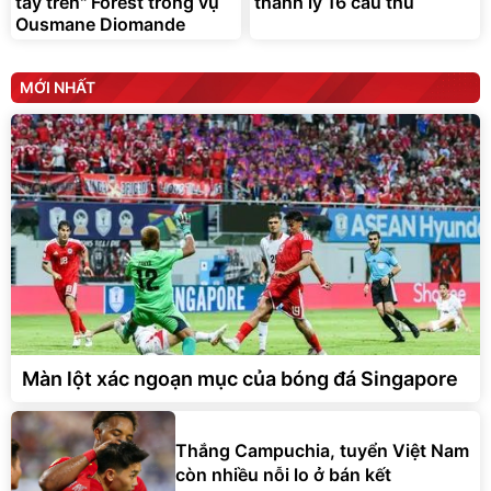
tay trên" Forest trong vụ
thanh lý 16 cầu thủ
Ousmane Diomande
MỚI NHẤT
Màn lột xác ngoạn mục của bóng đá Singapore
Thắng Campuchia, tuyển Việt Nam
còn nhiều nỗi lo ở bán kết