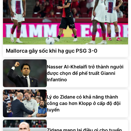
Mallorca gây sốc khi hạ gục PSG 3-0
Nasser Al-Khelaifi trở thành người
được chọn để phế truất Gianni
Infantino
Lý do Zidane có khả năng thành
công cao hơn Klopp ở cấp độ đội
tuyển
Zidane mang lại điều gì cho tuyển