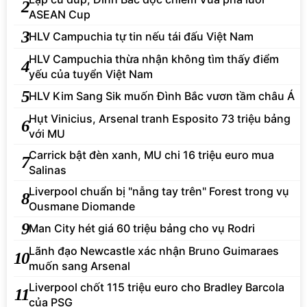
2
ASEAN Cup
3
HLV Campuchia tự tin nếu tái đấu Việt Nam
HLV Campuchia thừa nhận không tìm thấy điểm
4
yếu của tuyển Việt Nam
5
HLV Kim Sang Sik muốn Đình Bắc vươn tầm châu Á
Hụt Vinicius, Arsenal tranh Esposito 73 triệu bảng
6
với MU
Carrick bật đèn xanh, MU chi 16 triệu euro mua
7
Salinas
Liverpool chuẩn bị "nẫng tay trên" Forest trong vụ
8
Ousmane Diomande
9
Man City hét giá 60 triệu bảng cho vụ Rodri
Lãnh đạo Newcastle xác nhận Bruno Guimaraes
10
muốn sang Arsenal
Liverpool chốt 115 triệu euro cho Bradley Barcola
11
của PSG