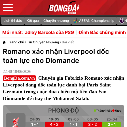
Lịch thi đấu
Kết quả
Chuyển nhượng
ASEAN Championship
N
Barcola của PSG
Đình Bắc chứng minh bản lĩnh sau cú số
Mới nhất:
Trang chủ
Tin Chuyển Nhượng
Bài viết
Romano xác nhận Liverpool dốc
toàn lực cho Diomande
22:40 10/06/2026
Chuyên gia Fabrizio Romano xác nhận
BongDa.com.vn
Liverpool đang dốc toàn lực đánh bại Paris Saint
Germain trong cuộc đua chiêu mộ tiền đạo Yan
Diomande để thay thế Mohamed Salah.
PHONG ĐỘ
Thắng
Hòa
Thua
24-05
16-05
09-05
03-05
25-04
1 - 1
4 - 2
1 - 1
3 - 2
3 - 1