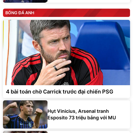
BÓNG ĐÁ ANH
4 bài toán chờ Carrick trước đại chiến PSG
Hụt Vinicius, Arsenal tranh
Esposito 73 triệu bảng với MU