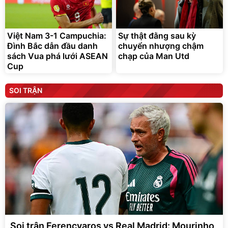
Việt Nam 3-1 Campuchia:
Sự thật đằng sau kỳ
Đình Bắc dẫn đầu danh
chuyển nhượng chậm
sách Vua phá lưới ASEAN
chạp của Man Utd
Cup
SOI TRẬN
Soi trận Ferencvaros vs Real Madrid: Mourinho