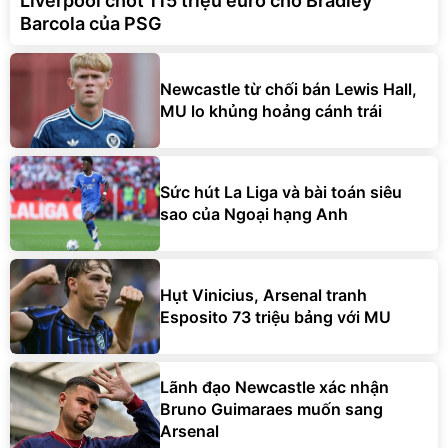
Liverpool chốt 115 triệu euro cho Bradley
Barcola của PSG
Newcastle từ chối bán Lewis Hall,
MU lo khủng hoảng cánh trái
Sức hút La Liga và bài toán siêu
sao của Ngoại hạng Anh
Hụt Vinicius, Arsenal tranh
Esposito 73 triệu bảng với MU
Lãnh đạo Newcastle xác nhận
Bruno Guimaraes muốn sang
Arsenal