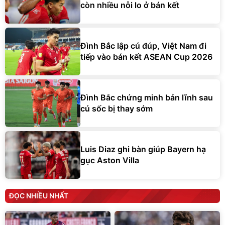
còn nhiều nỗi lo ở bán kết
Đình Bắc lập cú đúp, Việt Nam đi
tiếp vào bán kết ASEAN Cup 2026
Đình Bắc chứng minh bản lĩnh sau
cú sốc bị thay sớm
Luis Diaz ghi bàn giúp Bayern hạ
gục Aston Villa
ĐỌC NHIỀU NHẤT