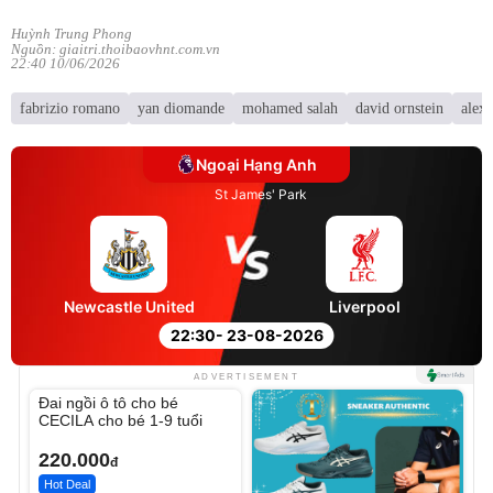
Huỳnh Trung Phong
Nguồn: giaitri.thoibaovhnt.com.vn
22:40 10/06/2026
fabrizio romano
yan diomande
mohamed salah
david ornstein
alexa
Ngoại Hạng Anh
St James' Park
Newcastle United
Liverpool
22:30
- 23-08-2026
Unmute
ADVERTISEMENT
Đai ngồi ô tô cho bé
CECILA cho bé 1-9 tuổi
220.000
đ
Hot Deal