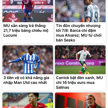
MU sẵn sàng trả thẳng
Tin đồn chuyển nhượng
21,7 triệu bảng chiêu mộ
tối 7/8: Barca chi đậm
Lucumi
mua Alvarez; MU từ chối
bán Sesko
3 tiền vệ có khả năng gia
Carrick bật đèn xanh, MU
nhập Man Utd cao nhất
chi 16 triệu euro mua
Salinas