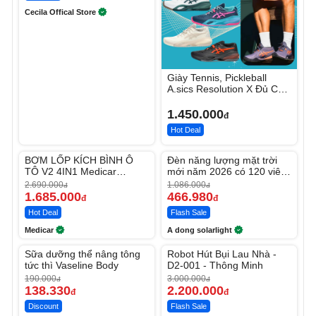
Cecila Offical Store
Giày Tennis, Pickleball
A.sics Resolution X Đủ Các
Phối Màu
1.450.000
đ
Hot Deal
Unmute
Unmute
BƠM LỐP KÍCH BÌNH Ô
Đèn năng lượng mặt trời
-37%
-56%
TÔ V2 4IN1 Medicar
mới năm 2026 có 120 viên
12.000mAh
LED lớn
2.690.000
1.086.000
đ
đ
1.685.000
466.980
đ
đ
Hot Deal
Flash Sale
Medicar
A dong solarlight
Unmute
Unmute
Sữa dưỡng thể nâng tông
Robot Hút Bụi Lau Nhà -
-27%
-26%
tức thì Vaseline Body
D2-001 - Thông Minh
190.000
3.000.000
đ
đ
138.330
2.200.000
đ
đ
Discount
Flash Sale