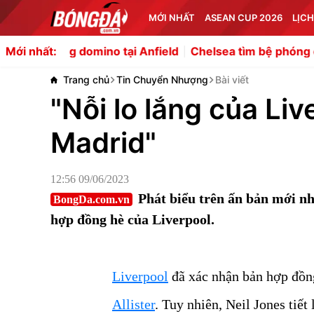
MỚI NHẤT
ASEAN CUP 2026
LỊCH
 domino tại Anfield
Chelsea tìm bệ phóng cho Xabi Alons
Mới nhất:
Trang chủ
Tin Chuyển Nhượng
Bài viết
"Nỗi lo lắng của Liv
Madrid"
12:56 09/06/2023
Phát biểu trên ấn bản mới nhấ
BongDa.com.vn
hợp đồng hè của Liverpool.
Liverpool
đã xác nhận bản hợp đồn
Allister
. Tuy nhiên, Neil Jones tiết