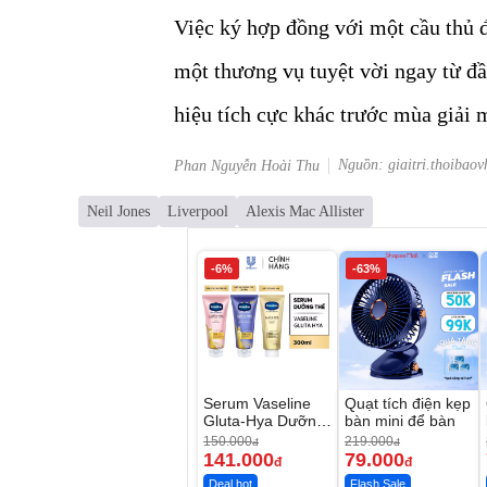
Việc ký hợp đồng với một cầu thủ
một thương vụ tuyệt vời ngay từ đầ
hiệu tích cực khác trước mùa giải 
Nguồn: giaitri.thoibaov
Phan Nguyễn Hoài Thu
Neil Jones
Liverpool
Alexis Mac Allister
-6%
-63%
Serum Vaseline
Quạt tích điện kẹp
Gluta-Hya Dưỡng
bàn mini để bàn
Da Sáng Mịn Sau
150.000
219.000
đ
đ
7 Ngày
141.000
79.000
đ
đ
Deal hot
Flash Sale