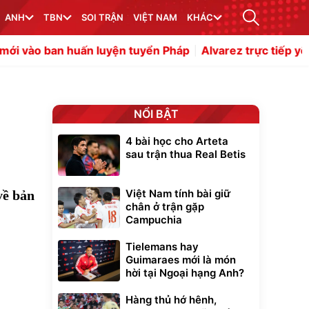
ANH
TBN
SOI TRẬN
VIỆT NAM
KHÁC
huấn luyện tuyển Pháp
Alvarez trực tiếp yêu cầu rời Atle
NỔI BẬT
4 bài học cho Arteta
sau trận thua Real Betis
Việt Nam tính bài giữ
về bản
chân ở trận gặp
Campuchia
Tielemans hay
Guimaraes mới là món
hời tại Ngoại hạng Anh?
Hàng thủ hớ hênh,