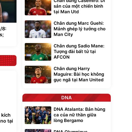
Chân dung Casemiro: Di
sản của một chiến binh
tại Man Utd
Chân dung Marc Guehi:
/8:
Mảnh ghép lý tưởng cho
Man City
s;
Chân dung Sadio Mane:
Tượng đài bất tử tại
AFCON
Chân dung Harry
Maguire: Bài học không
gục ngã tại Man United
DNA
DNA Atalanta: Bản hùng
ca của nữ thần giữa
 kích
lòng Bergamo
no tại
DNA Olympique