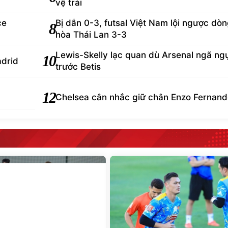
vệ trái
ce
Bị dẫn 0-3, futsal Việt Nam lội ngược dò
8
hòa Thái Lan 3-3
Lewis-Skelly lạc quan dù Arsenal ngã ng
10
adrid
trước Betis
12
Chelsea cân nhắc giữ chân Enzo Fernan