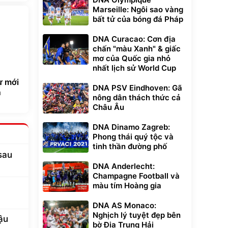
Marseille: Ngôi sao vàng
bất tử của bóng đá Pháp
DNA Curacao: Cơn địa
chấn "màu Xanh" & giấc
mơ của Quốc gia nhỏ
nhất lịch sử World Cup
ự mới
DNA PSV Eindhoven: Gã
n
nông dân thách thức cả
Châu Âu
DNA Dinamo Zagreb:
Phong thái quý tộc và
tinh thần đường phố
sau
DNA Anderlecht:
Champagne Football và
màu tím Hoàng gia
DNA AS Monaco:
Nghịch lý tuyệt đẹp bên
ậu
bờ Địa Trung Hải