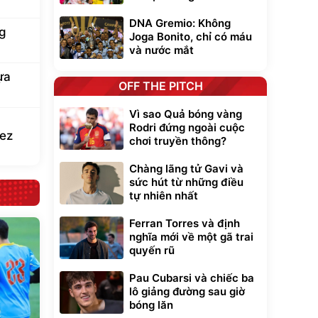
DNA Gremio: Không
ng
Joga Bonito, chỉ có máu
và nước mắt
ựa
OFF THE PITCH
Vì sao Quả bóng vàng
Rodri đứng ngoài cuộc
dez
chơi truyền thông?
Chàng lãng tử Gavi và
sức hút từ những điều
tự nhiên nhất
Ferran Torres và định
nghĩa mới về một gã trai
quyến rũ
Pau Cubarsi và chiếc ba
lô giảng đường sau giờ
bóng lăn