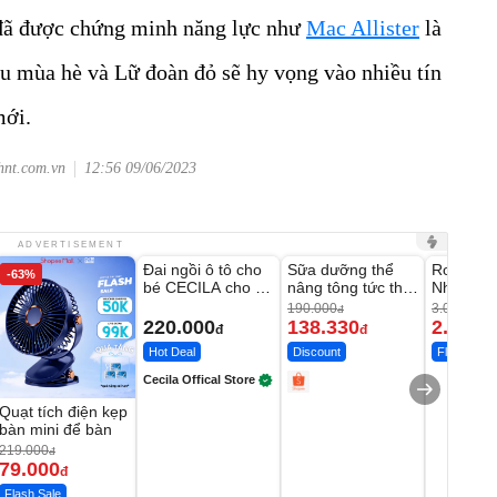
 đã được chứng minh năng lực như
Mac Allister
là
u mùa hè và Lữ đoàn đỏ sẽ hy vọng vào nhiều tín
mới.
hnt.com.vn
12:56 09/06/2023
Unmute
Unmute
Unmute
ADVERTISEMENT
Đai ngồi ô tô cho
Sữa dưỡng thể
Robot Hú
-63%
-27%
bé CECILA cho bé
nâng tông tức thì
Nhà - D2
1-9 tuổi
Vaseline Body
Thông M
190.000
3.000.000
đ
220.000
138.330
2.200.
đ
đ
Hot Deal
Discount
Flash Sale
Cecila Offical Store
Quạt tích điện kẹp
bàn mini để bàn
219.000
đ
79.000
đ
Flash Sale