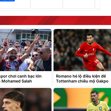
por chơi canh bạc lớn
Romano hé lộ điều kiện để
n Mohamed Salah
Tottenham chiêu mộ Gakpo