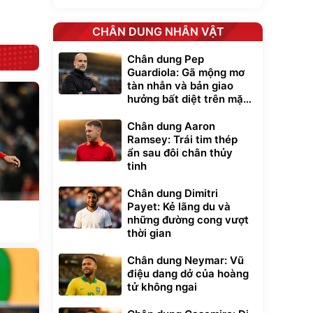
CHÂN DUNG NHÂN VẬT
Chân dung Pep
Guardiola: Gã mộng mơ
tàn nhẫn và bản giao
hưởng bất diệt trên mặt
cỏ xanh
Chân dung Aaron
Ramsey: Trái tim thép
ẩn sau đôi chân thủy
tinh
Chân dung Dimitri
Payet: Kẻ lãng du và
những đường cong vượt
thời gian
Chân dung Neymar: Vũ
điệu dang dở của hoàng
tử không ngai