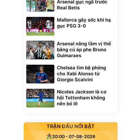
Arsenal gục ngã trước
Real Betis
Mallorca gây sốc khi hạ
gục PSG 3-0
Arsenal nâng tầm vị thế
bằng cú áp phe Bruno
Guimaraes
Chelsea tìm bệ phóng
cho Xabi Alonso từ
Giorgio Scalvini
Nicolas Jackson là cơ
hội Tottenham không
nên bỏ lỡ
TRẬN ĐẤU NỔI BẬT
20:00 - 07-08-2026