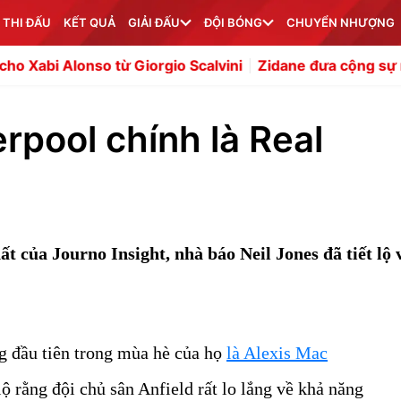
 THI ĐẤU
KẾT QUẢ
GIẢI ĐẤU
ĐỘI BÓNG
CHUYỂN NHƯỢNG
o từ Giorgio Scalvini
Zidane đưa cộng sự mới vào ban 
erpool chính là Real
t của Journo Insight, nhà báo Neil Jones đã tiết lộ 
g đầu tiên trong mùa hè của họ
là Alexis Mac
 lộ rằng đội chủ sân Anfield rất lo lắng về khả năng