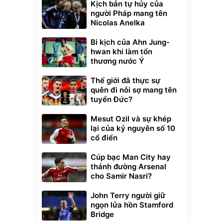
Kịch bản tự hủy của
người Pháp mang tên
Nicolas Anelka
Bi kịch của Ahn Jung-
hwan khi làm tổn
thương nước Ý
Thế giới đã thực sự
quên đi nỗi sợ mang tên
tuyển Đức?
Unmute
Mesut Ozil và sự khép
t Bụi Lau
Vali Bamozo
lại của kỷ nguyên số 10
-001 -
Khung Nhôm
cổ điển
inh
9066 Size
1.000.000
đ
đ
20/24/28 Cao Cấp
000
825.000
đ
đ
Cúp bạc Man City hay
Flash Sale
thánh đường Arsenal
cho Samir Nasri?
Lót ghế ôtô, nâng
lưng chống nóng
John Terry người giữ
giúp thoải mái
ngọn lửa hồn Stamford
trong di chuyển
295.000
đ
Bridge
Đã bán nhiều