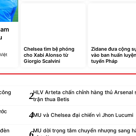
Nam
u
Chelsea tìm bệ phóng
Zidane đưa cộng s
Việt
cho Xabi Alonso từ
vào ban huấn luyệ
Giorgio Scalvini
tuyển Pháp
công
HLV Arteta chấn chỉnh hàng thủ Arsenal 
2
trận thua Betis
ước
4
MU và Chelsea đại chiến vì Jhon Lucumi
 đèn
MU dời trọng tâm chuyển nhượng sang h
6