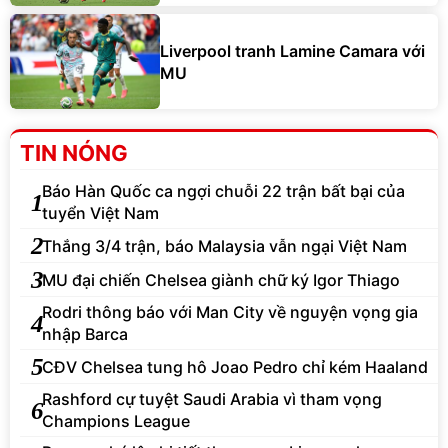
Liverpool tranh Lamine Camara với
MU
TIN NÓNG
Báo Hàn Quốc ca ngợi chuỗi 22 trận bất bại của
1
tuyển Việt Nam
2
Thắng 3/4 trận, báo Malaysia vẫn ngại Việt Nam
3
MU đại chiến Chelsea giành chữ ký Igor Thiago
Rodri thông báo với Man City về nguyện vọng gia
4
nhập Barca
5
CĐV Chelsea tung hô Joao Pedro chỉ kém Haaland
Rashford cự tuyệt Saudi Arabia vì tham vọng
6
Champions League