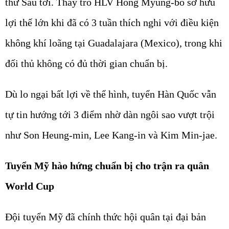
thứ Sáu tới. Thầy trò HLV Hong Myung-bo sở hữu
lợi thế lớn khi đã có 3 tuần thích nghi với điều kiện
không khí loãng tại Guadalajara (Mexico), trong khi
đối thủ không có đủ thời gian chuẩn bị.
Dù lo ngại bất lợi về thể hình, tuyển Hàn Quốc vẫn
tự tin hướng tới 3 điểm nhờ dàn ngôi sao vượt trội
như Son Heung-min, Lee Kang-in và Kim Min-jae.
Tuyển Mỹ hào hứng chuẩn bị cho trận ra quân
World Cup
Đội tuyển Mỹ đã chính thức hội quân tại đại bản