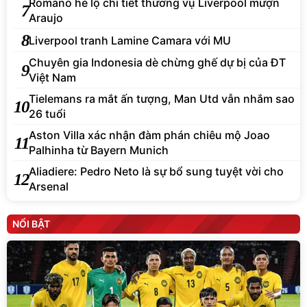
Romano hé lộ chi tiết thương vụ Liverpool mượn
7
Araujo
8
Liverpool tranh Lamine Camara với MU
Chuyên gia Indonesia dè chừng ghế dự bị của ĐT
9
Việt Nam
Tielemans ra mắt ấn tượng, Man Utd vẫn nhắm sao
10
26 tuổi
Aston Villa xác nhận đàm phán chiêu mộ Joao
11
Palhinha từ Bayern Munich
Aliadiere: Pedro Neto là sự bổ sung tuyệt vời cho
12
Arsenal
NỔI BẬT