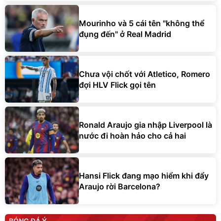
Mourinho và 5 cái tên "không thể
đụng đến" ở Real Madrid
Chưa vội chốt với Atletico, Romero
đợi HLV Flick gọi tên
Ronald Araujo gia nhập Liverpool là
nước đi hoàn hảo cho cả hai
Hansi Flick đang mạo hiểm khi đẩy
Araujo rời Barcelona?
BÓNG ĐÁ Ý