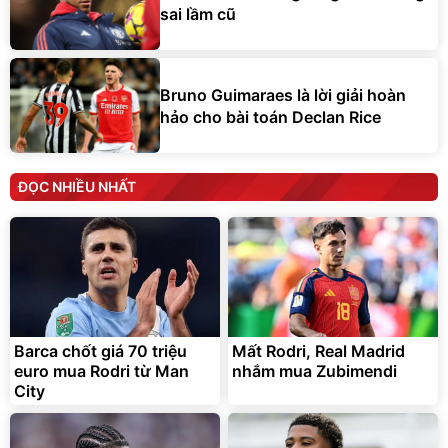
sai lầm cũ
Bruno Guimaraes là lời giải hoàn
hảo cho bài toán Declan Rice
ĐỌC NHIỀU NHẤT
Barca chốt giá 70 triệu
Mất Rodri, Real Madrid
euro mua Rodri từ Man
nhắm mua Zubimendi
City