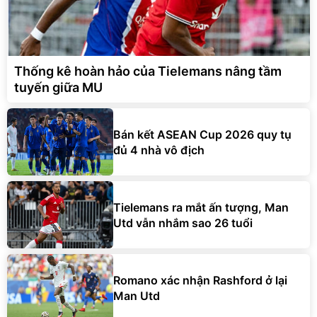
Thống kê hoàn hảo của Tielemans nâng tầm
tuyến giữa MU
Bán kết ASEAN Cup 2026 quy tụ
đủ 4 nhà vô địch
Tielemans ra mắt ấn tượng, Man
Utd vẫn nhắm sao 26 tuổi
Romano xác nhận Rashford ở lại
Man Utd