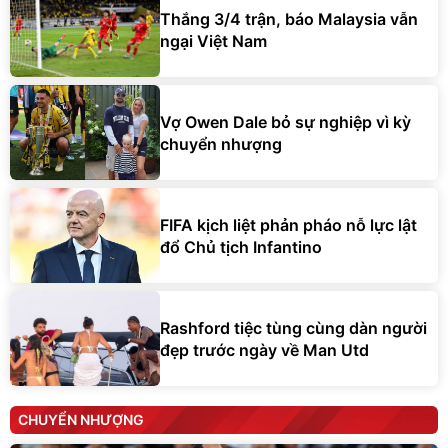
Thắng 3/4 trận, báo Malaysia vẫn
ngại Việt Nam
Vợ Owen Dale bỏ sự nghiệp vì kỳ
chuyển nhượng
FIFA kịch liệt phản pháo nỗ lực lật
đổ Chủ tịch Infantino
Rashford tiệc tùng cùng dàn người
đẹp trước ngày về Man Utd
CHUYỂN NHƯỢNG