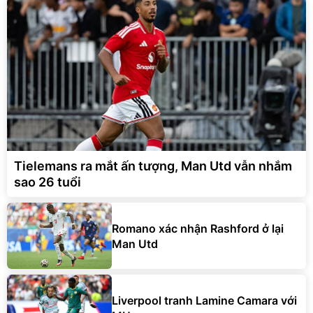
Tielemans ra mắt ấn tượng, Man Utd vẫn nhắm
sao 26 tuổi
Romano xác nhận Rashford ở lại
Man Utd
Liverpool tranh Lamine Camara với