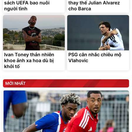
sách UEFA bao nuôi
thay thế Julian Alvarez
người tình
cho Barca
Ivan Toney thản nhiên
PSG cân nhắc chiêu mộ
khoe ảnh xa hoa dù bị
Vlahovic
khởi tố
MỚI NHẤT