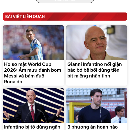
BÀI VIẾT LIÊN QUAN
Bạt phủ xe ô tô cao cấp,
Xe đạp điện trợ lực G-
tráng nhôm 03 lớp
Force C14 gấp gọn bỏ cốp
tiện lợi
392.000
9.900.000
đ
đ
325.000
7.092.000
Hồ sơ mật World Cup
Gianni Infantino nổi giận
đ
đ
2026: Âm mưu đánh bom
bác bỏ bê bối dùng tiền
Đã bán nhiều
Đang xem nhiều
Messi và bám đuôi
bịt miệng nhân tình
G-FORCE VIETNA
Ronaldo
Infantino bị tố dùng ngân
3 phương án hoàn hảo