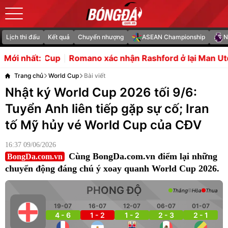
Lịch thi đấu
Kết quả
Chuyển nhượng
ASEAN Championship
N
Romano xác nhận Rashford ở lại Man Utd
Liverpool t
Mới nhất:
Trang chủ
World Cup
Bài viết
Nhật ký World Cup 2026 tối 9/6:
Tuyển Anh liên tiếp gặp sự cố; Iran
tố Mỹ hủy vé World Cup của CĐV
16:37 09/06/2026
Cùng BongDa.com.vn điểm lại những
BongDa.com.vn
chuyển động đáng chú ý xoay quanh World Cup 2026.
PHONG ĐỘ
Thắng
Hòa
Thua
19-07
16-07
12-07
06-07
01-07
4 - 6
1 - 2
1 - 2
2 - 3
2 - 1