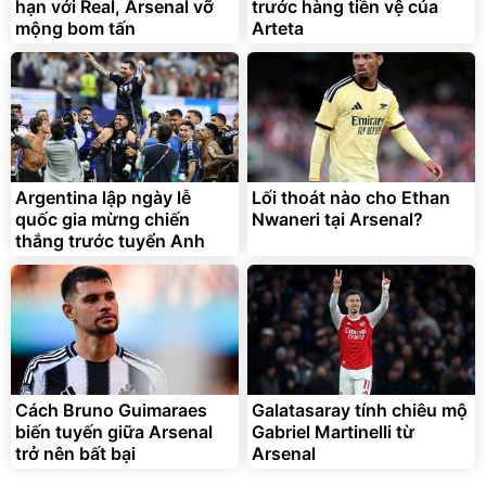
hạn với Real, Arsenal vỡ
trước hàng tiền vệ của
Flash Sale
mộng bom tấn
Arteta
Lót ghế ôtô, nâng lưng
chống nóng giúp thoải mái
trong di chuyển
295.000
đ
Argentina lập ngày lễ
Lối thoát nào cho Ethan
Đã bán nhiều
quốc gia mừng chiến
Nwaneri tại Arsenal?
thắng trước tuyển Anh
Cách Bruno Guimaraes
Galatasaray tính chiêu mộ
biến tuyến giữa Arsenal
Gabriel Martinelli từ
trở nên bất bại
Arsenal