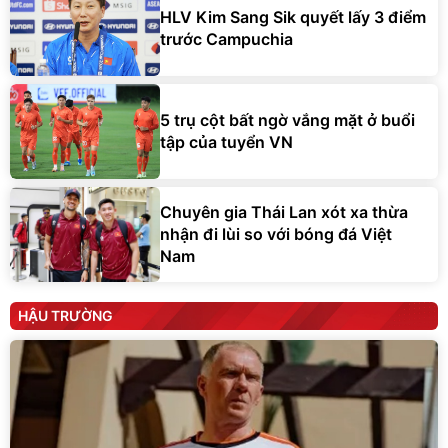
HLV Kim Sang Sik quyết lấy 3 điểm
trước Campuchia
5 trụ cột bất ngờ vắng mặt ở buổi
tập của tuyển VN
Chuyên gia Thái Lan xót xa thừa
nhận đi lùi so với bóng đá Việt
Nam
HẬU TRƯỜNG