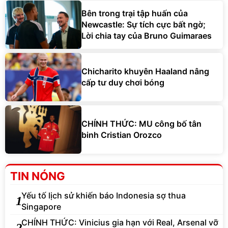
Bên trong trại tập huấn của
Newcastle: Sự tích cực bất ngờ;
Lời chia tay của Bruno Guimaraes
Chicharito khuyên Haaland nâng
cấp tư duy chơi bóng
CHÍNH THỨC: MU công bố tân
binh Cristian Orozco
TIN NÓNG
Yếu tố lịch sử khiến báo Indonesia sợ thua
1
Singapore
CHÍNH THỨC: Vinicius gia hạn với Real, Arsenal vỡ
2