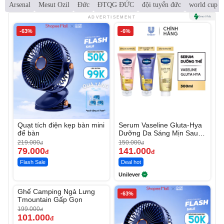
Arsenal
Mesut Ozil
Đức
ĐTQG ĐỨC
đội tuyển đức
world cup
ADVERTISEMENT
-63%
-6%
Quạt tích điện kẹp bàn mini
Serum Vaseline Gluta-Hya
để bàn
Dưỡng Da Sáng Mịn Sau 7
Ngày
219.000
150.000
đ
đ
79.000
141.000
đ
đ
Flash Sale
Deal hot
Unilever
Unmute
Ghế Camping Ngả Lưng
-49%
-63%
Tmountain Gấp Gọn
199.000
đ
101.000
đ