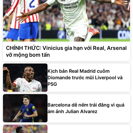
CHÍNH THỨC: Vinicius gia hạn với Real, Arsenal
vỡ mộng bom tấn
Kịch bản Real Madrid cuỗm
Diomande trước mũi Liverpool và
PSG
Barcelona dễ nếm trái đắng vì quá
ám ảnh Julian Alvarez