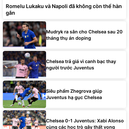
Romelu Lukaku và Napoli đã không còn thể hàn
gắn
Mudryk ra sân cho Chelsea sau 20
tháng thụ án doping
Chelsea trả giá vì canh bạc thay
người trước Juventus
Siêu phẩm Zhegrova giúp
Juventus hạ gục Chelsea
Chelsea 0-1 Juventus: Xabi Alonso
cùng các học trò gây thất vọng