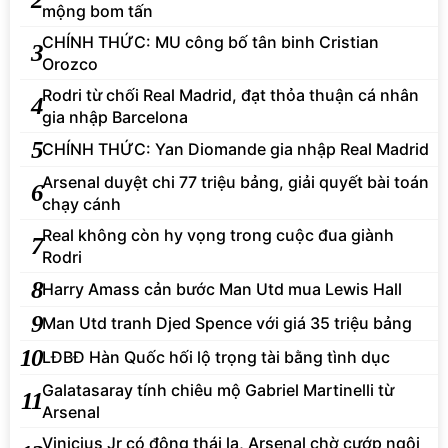
mộng bom tấn
CHÍNH THỨC: MU công bố tân binh Cristian
3
Orozco
Rodri từ chối Real Madrid, đạt thỏa thuận cá nhân
4
gia nhập Barcelona
5
CHÍNH THỨC: Yan Diomande gia nhập Real Madrid
Arsenal duyệt chi 77 triệu bảng, giải quyết bài toán
6
chạy cánh
Real không còn hy vọng trong cuộc đua giành
7
Rodri
8
Harry Amass cản bước Man Utd mua Lewis Hall
9
Man Utd tranh Djed Spence với giá 35 triệu bảng
10
LĐBĐ Hàn Quốc hối lộ trọng tài bằng tình dục
Galatasaray tính chiêu mộ Gabriel Martinelli từ
11
Arsenal
Vinicius Jr có động thái lạ, Arsenal chờ cướp ngôi