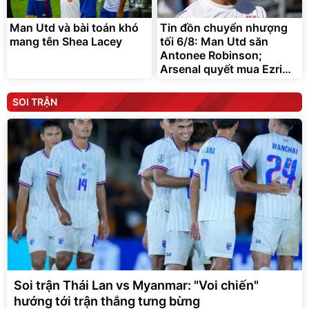
Man Utd và bài toán khó
Tin đồn chuyển nhượng
mang tên Shea Lacey
tối 6/8: Man Utd săn
Antonee Robinson;
Arsenal quyết mua Ezri
Konsa
SOI TRẬN
Soi trận Thái Lan vs Myanmar: "Voi chiến"
hướng tới trận thắng tưng bừng