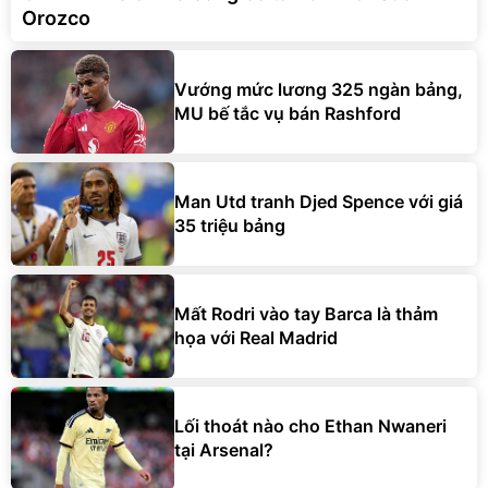
Orozco
Vướng mức lương 325 ngàn bảng,
MU bế tắc vụ bán Rashford
Man Utd tranh Djed Spence với giá
35 triệu bảng
Mất Rodri vào tay Barca là thảm
họa với Real Madrid
Lối thoát nào cho Ethan Nwaneri
tại Arsenal?