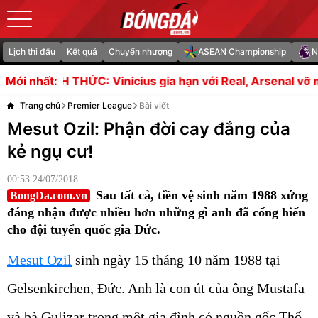
Lịch thi đấu
Kết quả
Chuyển nhượng
ASEAN Championship
N
inicius gia hạn với Real, Arsenal vỡ mộng bom tấn
Ses
Mới nhất:
Trang chủ
Premier League
Bài viết
Mesut Ozil: Phận đời cay đắng của
kẻ ngụ cư!
00:53 24/07/2018
Sau tất cả, tiền vệ sinh năm 1988 xứng
BongDa.com.vn
đáng nhận được nhiều hơn những gì anh đã cống hiến
cho đội tuyển quốc gia Đức.
Mesut Ozil
sinh ngày 15 tháng 10 năm 1988 tại
Gelsenkirchen, Đức. Anh là con út của ông Mustafa
và bà Gulizar trong một gia đình có nguồn gốc Thổ