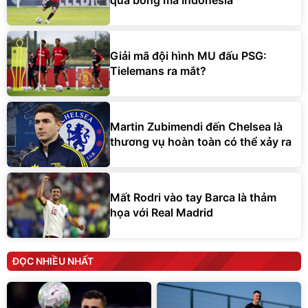
qua bóng ma Indonesia
Giải mã đội hình MU đấu PSG:
Tielemans ra mắt?
Martin Zubimendi đến Chelsea là
thương vụ hoàn toàn có thể xảy ra
Mất Rodri vào tay Barca là thảm
họa với Real Madrid
ĐỌC NHIỀU NHẤT