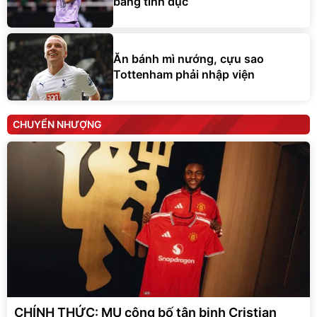
bằng tình dục
Ăn bánh mì nướng, cựu sao
Tottenham phải nhập viện
CHUYỂN NHƯỢNG
CHÍNH THỨC: MU công bố tân binh Cristian