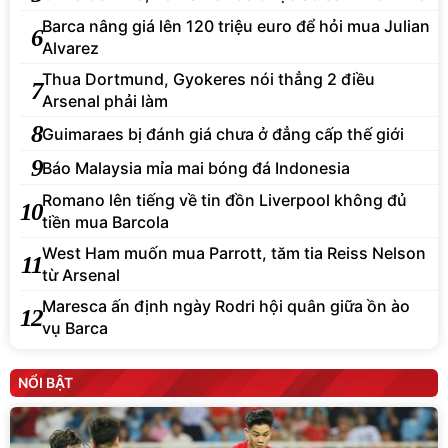
Barca nâng giá lên 120 triệu euro để hỏi mua Julian
6
Alvarez
Thua Dortmund, Gyokeres nói thẳng 2 điều
7
Arsenal phải làm
8
Guimaraes bị đánh giá chưa ở đẳng cấp thế giới
9
Báo Malaysia mỉa mai bóng đá Indonesia
Romano lên tiếng về tin đồn Liverpool không đủ
10
tiền mua Barcola
West Ham muốn mua Parrott, tăm tia Reiss Nelson
11
từ Arsenal
Maresca ấn định ngày Rodri hội quân giữa ồn ào
12
vụ Barca
NỔI BẬT