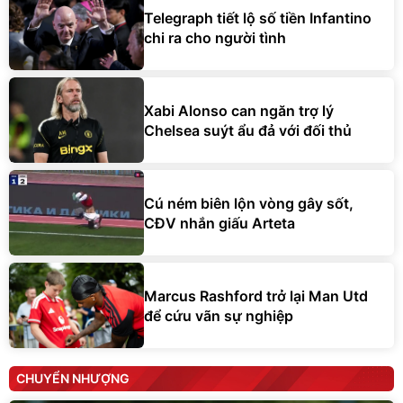
Telegraph tiết lộ số tiền Infantino
chi ra cho người tình
Xabi Alonso can ngăn trợ lý
Chelsea suýt ẩu đả với đối thủ
Cú ném biên lộn vòng gây sốt,
CĐV nhắn giấu Arteta
Marcus Rashford trở lại Man Utd
để cứu vãn sự nghiệp
CHUYỂN NHƯỢNG