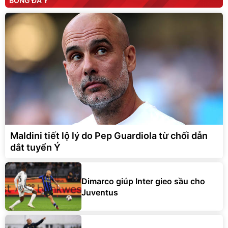
BÓNG ĐÁ Ý
Maldini tiết lộ lý do Pep Guardiola từ chối dẫn
dắt tuyển Ý
Dimarco giúp Inter gieo sầu cho
Juventus