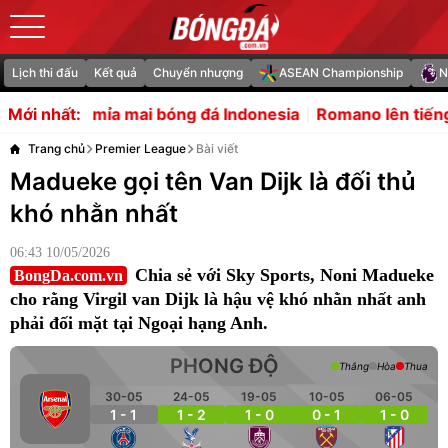
Lịch thi đấu
Kết quả
Chuyển nhượng
ASEAN Championship
N
mai bóng đá Indonesia
Romano lên tiếng về tin đồn Live
Mới nhất:
Trang chủ
Premier League
Bài viết
Madueke gọi tên Van Dijk là đối thủ
khó nhằn nhất
06:43 10/05/2026
Chia sẻ với Sky Sports, Noni Madueke
BongDa.com.vn
cho rằng Virgil van Dijk là hậu vệ khó nhằn nhất anh
phải đối mặt tại Ngoại hạng Anh.
PHONG ĐỘ
Thắng
Hòa
Thua
30-05
24-05
19-05
10-05
06-05
1 - 1
1 - 2
1 - 0
0 - 1
1 - 0