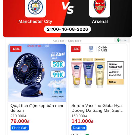
Manchester City
Arsenal
21:00
- 16-08-2026
ADVERTISEMENT
-63%
-6%
Quạt tích điện kẹp bàn mini
Serum Vaseline Gluta-Hya
để bàn
Dưỡng Da Sáng Mịn Sau 7
Ngày
219.000
150.000
đ
đ
79.000
141.000
đ
đ
Flash Sale
Deal hot