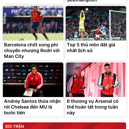
Barcelona chốt xong phí
Top 5 thủ môn đắt giá
chuyển nhượng Rodri với
nhất lịch sử
Man City
Andrey Santos thừa nhận
6 thương vụ Arsenal có
rời Chelsea đến MU là
thể hoàn tất trong tuần
bước tiến
này
SOI TRẬN