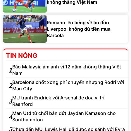
không thắng Việt Nam
Romano lên tiếng về tin đồn
Liverpool không đủ tiền mua
Barcola
TIN NÓNG
Báo Malaysia ám ảnh vì 12 năm không thắng Việt
1
Nam
Barcelona chốt xong phí chuyển nhượng Rodri với
2
Man City
MU tranh Endrick với Arsenal đe dọa vị trí
3
Rashford
Man Utd từ chối bán đứt Jaydan Kamason cho
4
Southampton
5
Chưa đến MU, Lewis Hall đã được so sánh với Evra