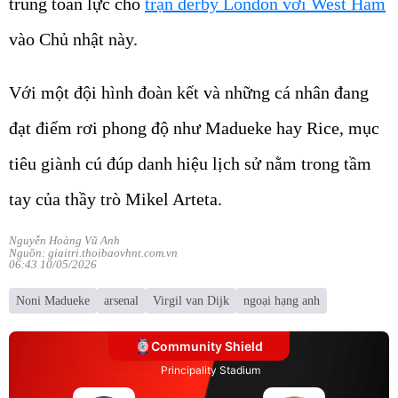
trung toàn lực cho
trận derby London với West Ham
vào Chủ nhật này.
Với một đội hình đoàn kết và những cá nhân đang
đạt điểm rơi phong độ như Madueke hay Rice, mục
tiêu giành cú đúp danh hiệu lịch sử nằm trong tầm
tay của thầy trò Mikel Arteta.
Nguyễn Hoàng Vũ Anh
Nguồn: giaitri.thoibaovhnt.com.vn
06:43 10/05/2026
Noni Madueke
arsenal
Virgil van Dijk
ngoại hạng anh
Community Shield
Principality Stadium