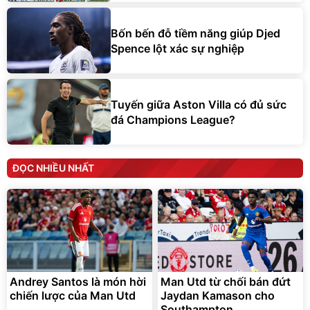
Bốn bến đỗ tiềm năng giúp Djed
Spence lột xác sự nghiệp
Tuyến giữa Aston Villa có đủ sức
đá Champions League?
ĐỌC NHIỀU NHẤT
Andrey Santos là món hời
Man Utd từ chối bán đứt
chiến lược của Man Utd
Jaydan Kamason cho
Southampton