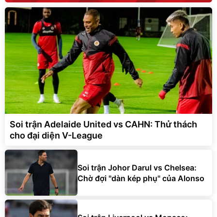
Soi trận Adelaide United vs CAHN: Thử thách
cho đại diện V-League
Soi trận Johor Darul vs Chelsea:
Chờ đợi "dàn kép phụ" của Alonso