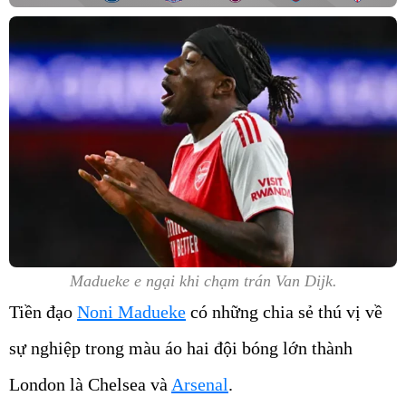
Madueke e ngại khi chạm trán Van Dijk.
Tiền đạo
Noni Madueke
có những chia sẻ thú vị về
sự nghiệp trong màu áo hai đội bóng lớn thành
London là Chelsea và
Arsenal
.