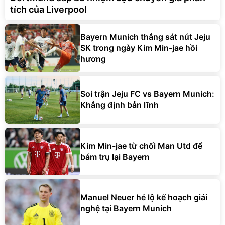
tích của Liverpool
Bayern Munich thắng sát nút Jeju
SK trong ngày Kim Min-jae hồi
hương
Soi trận Jeju FC vs Bayern Munich:
Khẳng định bản lĩnh
Kim Min-jae từ chối Man Utd để
bám trụ lại Bayern
Manuel Neuer hé lộ kế hoạch giải
nghệ tại Bayern Munich