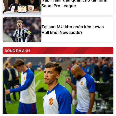
Nabil Fekir đầu quân cho tân binh
Saudi Pro League
Tại sao MU khó chèo kéo Lewis
Hall khỏi Newcastle?
BÓNG ĐÁ ANH