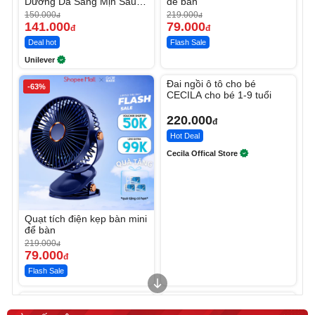
Dưỡng Da Sáng Mịn Sau 7
để bàn
Ngày
150.000
219.000
đ
đ
141.000
79.000
đ
đ
Deal hot
Flash Sale
Unilever
Unmute
Đai ngồi ô tô cho bé
-63%
CECILA cho bé 1-9 tuổi
220.000
đ
Hot Deal
Cecila Offical Store
Quạt tích điện kẹp bàn mini
để bàn
219.000
đ
79.000
đ
Flash Sale
Unmute
Unmute
Sữa dưỡng thể nâng tông
Robot Hút Bụi Lau Nhà -
tức thì Vaseline Body
D2-001 - Thông Minh