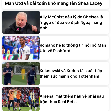
Man Utd và bài toán khó mang tên Shea Lacey
Ally McCoist nêu lý do Chelsea là
"ngựa ô" đua vô địch Ngoại hạng
Anh
Romano hé lộ thông tin nội bộ Man
Utd về Rashford
Kulusevski và Kudus tái xuất tiếp
thêm sức mạnh cho Tottenham
Arsenal mất thêm hậu vệ phải sau
trận thua Real Betis