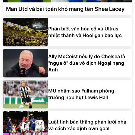
Man Utd và bài toán khó mang tên Shea Lacey
Phân biệt văn hóa cổ vũ Ultras
nhiệt thành và Hooligan bạo lực
Ally McCoist nêu lý do Chelsea là
"ngựa ô" đua vô địch Ngoại hạng
Anh
MU nhắm sao Fulham phòng
trường hợp hụt Lewis Hall
Luật tính bàn thắng phản lưới nhà
và cách xác định own goal