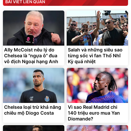
BÀI VIẾT LIÊN QUAN
190.000
3.000.000
đ
đ
138.330
2.200.000
đ
đ
Discount
Flash Sale
Unmute
Vali Bamozo Khung Nhôm
9066 Size 20/24/28 Cao
Cấp
1.000.000
đ
825.000
Ally McCoist nêu lý do
Salah và những siêu sao
đ
Chelsea là "ngựa ô" đua
từng sốc vì fan Thổ Nhĩ
Flash Sale
vô địch Ngoại hạng Anh
Kỳ quá nhiệt
Lót ghế ôtô, nâng lưng
chống nóng giúp thoải mái
trong di chuyển
295.000
Chelsea loại trừ khả năng
Vì sao Real Madrid chi
đ
chiêu mộ Diogo Costa
140 triệu euro mua Yan
Đã bán nhiều
Diomande?