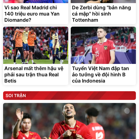
Vì sao Real Madrid chi
De Zerbi dùng ''bản năng
140 triệu euro mua Yan
cá mập'' hồi sinh
Diomande?
Tottenham
Arsenal mất thêm hậu vệ
Tuyển Việt Nam đập tan
phải sau trận thua Real
ảo tưởng về đội hình B
Betis
của Indonesia
SOI TRẬN