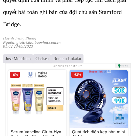
quyết bài toàn ghi bàn của đội chủ sân Stamford
Bridge.
Huỳnh Trung Phong
Nguồn: giaitri.thoibaovhnt.com.vn
01:02 23/09/2023
Jose Mourinho
Chelsea
Romelu Lukaku
ADVERTISEMENT
-6%
-63%
Serum Vaseline Gluta-Hya
Quạt tích điện kẹp bàn mini