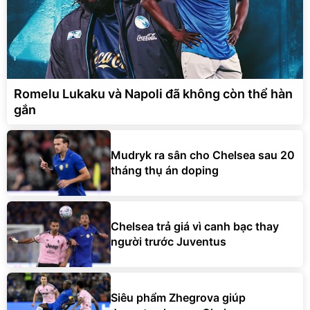
Romelu Lukaku và Napoli đã không còn thể hàn
gắn
Mudryk ra sân cho Chelsea sau 20
tháng thụ án doping
Chelsea trả giá vì canh bạc thay
người trước Juventus
Siêu phẩm Zhegrova giúp