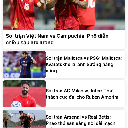
Soi trận Việt Nam vs Campuchia: Phô diễn
chiều sâu lực lượng
Soi trận Mallorca vs PSG: Mallorca:
Kvaratskhelia lãnh xướng hàng
công
Soi trận AC Milan vs Inter: Thử
thách cực đại cho Ruben Amorim
Soi trận Arsenal vs Real Betis:
Pháo thủ sẵn sàng nối dài mạch