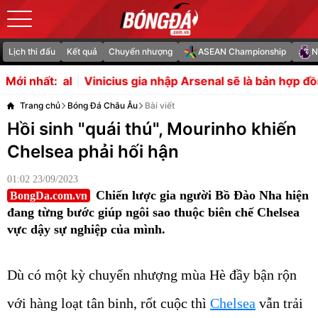
Lịch thi đấu
Kết quả
Chuyển nhượng
ASEAN Championship
N
cius gia nhập Arsenal sẽ là bản hợp đồng lớn nhất lịch sử
Mới nhất:
Trang chủ
Bóng Đá Châu Âu
Bài viết
Hồi sinh "quái thú", Mourinho khiến
Chelsea phải hối hận
01:02 23/09/2023
Chiến lược gia người Bồ Đào Nha hiện
BongDa.com.vn
đang từng bước giúp ngôi sao thuộc biên chế Chelsea
vực dậy sự nghiệp của mình.
Dù có một kỳ chuyển nhượng mùa Hè đầy bận rộn
với hàng loạt tân binh, rốt cuộc thì
Chelsea
vẫn trải