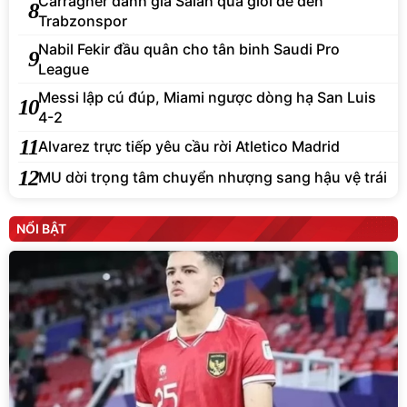
Carragher đánh giá Salah quá giỏi để đến
8
Trabzonspor
Nabil Fekir đầu quân cho tân binh Saudi Pro
9
League
Messi lập cú đúp, Miami ngược dòng hạ San Luis
10
4-2
11
Alvarez trực tiếp yêu cầu rời Atletico Madrid
12
MU dời trọng tâm chuyển nhượng sang hậu vệ trái
NỔI BẬT