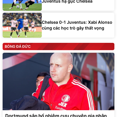
Juventus hạ gục Chelsea
Chelsea 0-1 Juventus: Xabi Alonso
cùng các học trò gây thất vọng
BÓNG ĐÁ ĐỨC
Dortmund sắp bổ nhiệm cựu chuyên gia phân