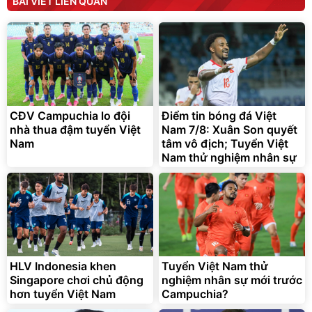
BÀI VIẾT LIÊN QUAN
190.000
3.000.000
đ
đ
138.330
2.200.000
đ
đ
Discount
Flash Sale
Unmute
Vali Bamozo Khung Nhôm
9066 Size 20/24/28 Cao
Cấp
1.000.000
đ
825.000
CĐV Campuchia lo đội
Điểm tin bóng đá Việt
đ
nhà thua đậm tuyển Việt
Nam 7/8: Xuân Son quyết
Flash Sale
Nam
tâm vô địch; Tuyển Việt
Nam thử nghiệm nhân sự
Lót ghế ôtô, nâng lưng
chống nóng giúp thoải mái
trong di chuyển
295.000
đ
HLV Indonesia khen
Tuyển Việt Nam thử
Đã bán nhiều
Singapore chơi chủ động
nghiệm nhân sự mới trước
hơn tuyển Việt Nam
Campuchia?