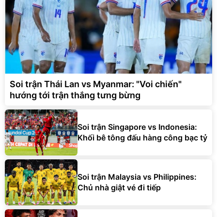
Soi trận Thái Lan vs Myanmar: "Voi chiến"
hướng tới trận thắng tưng bừng
Soi trận Singapore vs Indonesia:
Khối bê tông đấu hàng công bạc tỷ
Soi trận Malaysia vs Philippines:
Chủ nhà giật vé đi tiếp