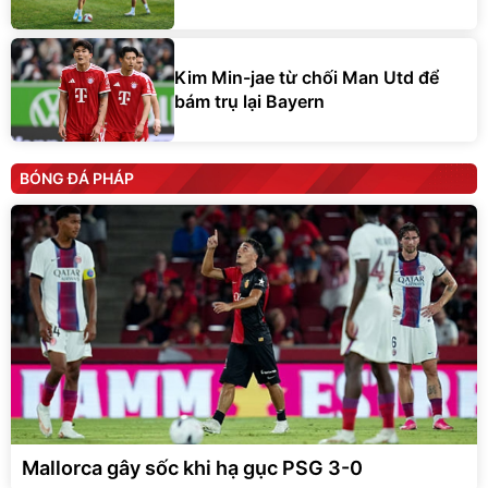
Kim Min-jae từ chối Man Utd để
bám trụ lại Bayern
BÓNG ĐÁ PHÁP
Mallorca gây sốc khi hạ gục PSG 3-0