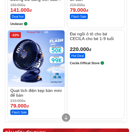
Ngày
150.000
219.000
đ
đ
141.000
79.000
đ
đ
Deal hot
Flash Sale
Unilever
Unmute
Đai ngồi ô tô cho bé
-63%
CECILA cho bé 1-9 tuổi
220.000
đ
Hot Deal
Cecila Offical Store
Quạt tích điện kẹp bàn mini
để bàn
219.000
đ
79.000
đ
Flash Sale
Unmute
Unmute
Sữa dưỡng thể nâng tông
Robot Hút Bụi Lau Nhà -
tức thì Vaseline Body
D2-001 - Thông Minh