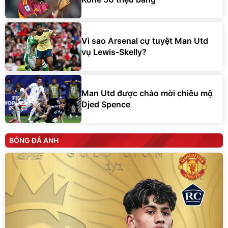
Vì sao Arsenal cự tuyệt Man Utd
vụ Lewis-Skelly?
Man Utd được chào mời chiêu mộ
Djed Spence
BÓNG ĐÁ ANH