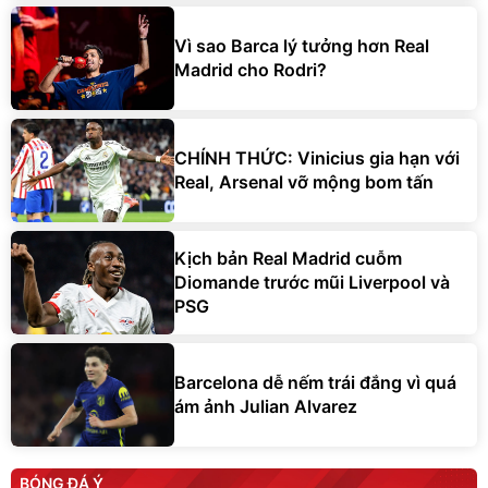
Vì sao Barca lý tưởng hơn Real
Madrid cho Rodri?
CHÍNH THỨC: Vinicius gia hạn với
Real, Arsenal vỡ mộng bom tấn
Kịch bản Real Madrid cuỗm
Diomande trước mũi Liverpool và
PSG
Barcelona dễ nếm trái đắng vì quá
ám ảnh Julian Alvarez
BÓNG ĐÁ Ý