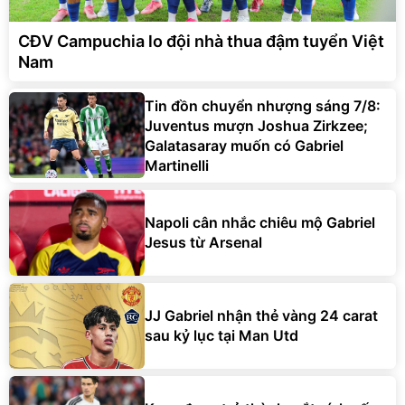
CĐV Campuchia lo đội nhà thua đậm tuyển Việt
Nam
Tin đồn chuyển nhượng sáng 7/8:
Juventus mượn Joshua Zirkzee;
Galatasaray muốn có Gabriel
Martinelli
Napoli cân nhắc chiêu mộ Gabriel
Jesus từ Arsenal
JJ Gabriel nhận thẻ vàng 24 carat
sau kỷ lục tại Man Utd