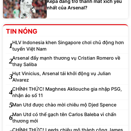
Kepa đang trở thành mắt xích yếu
nhất của Arsenal?
TIN NÓNG
HLV Indonesia khen Singapore chơi chủ động hơn
1
tuyển Việt Nam
Arsenal đẩy mạnh thương vụ Cristian Romero về
2
thay Saliba
Hụt Vinicius, Arsenal tái khởi động vụ Julian
3
Alvarez
CHÍNH THỨC! Maghnes Akliouche gia nhập PSG,
4
nhận áo số 11
5
Man Utd được chào mời chiêu mộ Djed Spence
Man Utd có thể gạch tên Carlos Baleba vì chấn
6
thương mới
CHÍNH THỨC! Leeds chiêu mộ thành công James