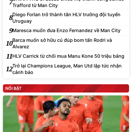
7
Trafford từ Man City
Diego Forlan trở thành tân HLV trưởng đội tuyển
8
Uruguay
9
Maresca muốn đưa Enzo Fernandez về Man City
Barca muốn sở hữu cú đúp bom tấn Rodri và
10
Alvarez
11
HLV Carrick từ chối mua Manu Kone 50 triệu bảng
Trở lại Champions League, Man Utd lập tức nhận
12
cảnh báo
NỔI BẬT