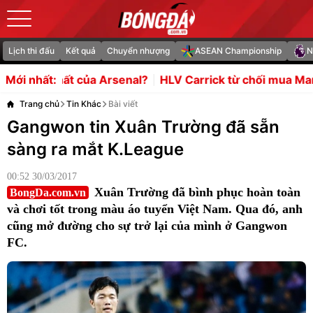
Lịch thi đấu
Kết quả
Chuyển nhượng
ASEAN Championship
N
senal?
HLV Carrick từ chối mua Manu Kone 50 triệu bản
Mới nhất:
Trang chủ
Tin Khác
Bài viết
Gangwon tin Xuân Trường đã sẵn
sàng ra mắt K.League
00:52 30/03/2017
Xuân Trường đã bình phục hoàn toàn
BongDa.com.vn
và chơi tốt trong màu áo tuyển Việt Nam. Qua đó, anh
cũng mở đường cho sự trở lại của mình ở Gangwon
FC.