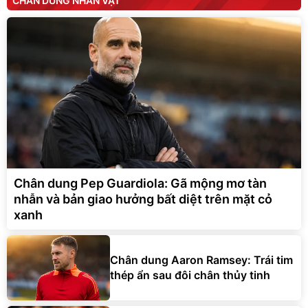
CHÂN DUNG NHÂN VẬT
Chân dung Pep Guardiola: Gã mộng mơ tàn
nhẫn và bản giao hưởng bất diệt trên mặt cỏ
xanh
Chân dung Aaron Ramsey: Trái tim
thép ẩn sau đôi chân thủy tinh