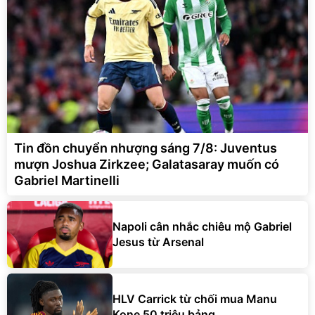
Tin đồn chuyển nhượng sáng 7/8: Juventus
mượn Joshua Zirkzee; Galatasaray muốn có
Gabriel Martinelli
Napoli cân nhắc chiêu mộ Gabriel
Jesus từ Arsenal
HLV Carrick từ chối mua Manu
Kone 50 triệu bảng