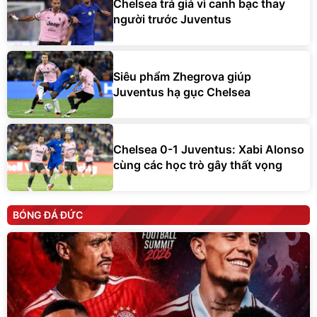
Chelsea trả giá vì canh bạc thay
người trước Juventus
Siêu phẩm Zhegrova giúp
Juventus hạ gục Chelsea
Chelsea 0-1 Juventus: Xabi Alonso
cùng các học trò gây thất vọng
BÓNG ĐÁ ĐỨC