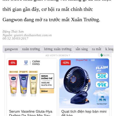
thời gian gần đây, cơ hội ra mắt chính thức
Gangwon đang mở ra trước mắt Xuân Trường.
Đặng Thái Sơn
Nguồn: giaitri.thoibaovhnt.com.vn
00:52 30/03/2017
gangwon
xuân trường
lương xuân trường
sẵn sàng
ra mắt
k.leag
ADVERTISEMENT
-6%
-63%
Serum Vaseline Gluta-Hya
Quạt tích điện kẹp bàn mini
Dưỡng Da Sáng Mịn Sau 7
để bàn