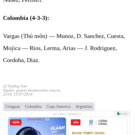
Colombia (4-3-3):
Vargas (Thủ môn) — Munoz, D. Sanchez, Cuesta,
Mojica — Rios, Lerma, Arias — J. Rodriguez,
Cordoba, Diaz.
Lê Trường Sơn
Nguồn: giaitri.thoibaovhnt.com.vn
23:01 11/07/2024
Uruguay
Colombia
Copa America
Argentina
ADVERTISEMENT
-63%
-6%