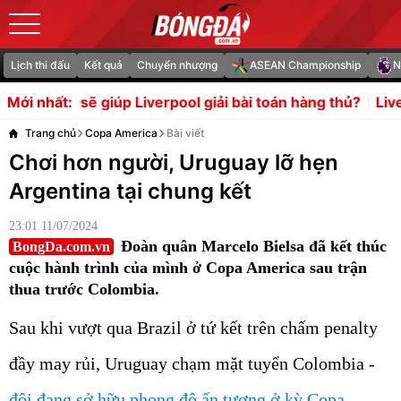
Lịch thi đấu
Kết quả
Chuyển nhượng
ASEAN Championship
N
úp Liverpool giải bài toán hàng thủ?
Liverpool chuẩn bị
Mới nhất:
Trang chủ
Copa America
Bài viết
Chơi hơn người, Uruguay lỡ hẹn
Argentina tại chung kết
23:01 11/07/2024
Đoàn quân Marcelo Bielsa đã kết thúc
BongDa.com.vn
cuộc hành trình của mình ở Copa America sau trận
thua trước Colombia.
Sau khi vượt qua Brazil ở tứ kết trên chấm penalty
đầy may rủi, Uruguay chạm mặt tuyển Colombia -
đội đang sở hữu phong độ ấn tượng ở kỳ Copa