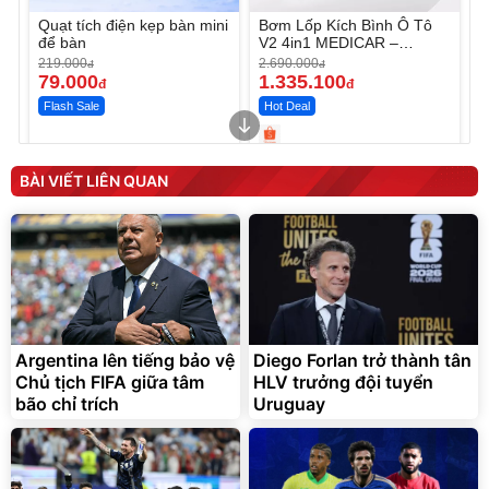
Quạt tích điện kẹp bàn mini
Bơm Lốp Kích Bình Ô Tô
để bàn
V2 4in1 MEDICAR –
12.000mAh
219.000
2.690.000
đ
đ
79.000
1.335.100
đ
đ
Flash Sale
Hot Deal
Unmute
Unmute
Máy ép chậm trái cây
Máy rửa xe cầm tay xịt rửa
BÀI VIẾT LIÊN QUAN
Elmich JEE 1855OL
cao áp có tạo bọt tuyết
3.000.000
đ
2.143.650
399.000
đ
đ
Flash Sale
Đã bán nhiều
Argentina lên tiếng bảo vệ
Diego Forlan trở thành tân
Chủ tịch FIFA giữa tâm
HLV trưởng đội tuyển
bão chỉ trích
Uruguay