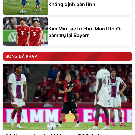
Khẳng định bản lĩnh
Kim Min-jae từ chối Man Utd để
bám trụ lại Bayern
BÓNG ĐÁ PHÁP