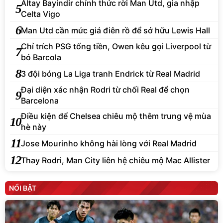
Altay Bayindir chính thức rời Man Utd, gia nhập
5
Celta Vigo
6
Man Utd cần mức giá điên rồ để sở hữu Lewis Hall
Chỉ trích PSG tống tiền, Owen kêu gọi Liverpool từ
7
bỏ Barcola
8
3 đội bóng La Liga tranh Endrick từ Real Madrid
Đại diện xác nhận Rodri từ chối Real để chọn
9
Barcelona
Điều kiện để Chelsea chiêu mộ thêm trung vệ mùa
10
hè này
11
Jose Mourinho không hài lòng với Real Madrid
12
Thay Rodri, Man City liên hệ chiêu mộ Mac Allister
NỔI BẬT