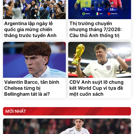
Bạt phủ xe ô tô cao cấp,
Xe đạp điện trợ lực G-
tráng nhôm 03 lớp
Force C14 gấp gọn bỏ cốp
tiện lợi
392.000
9.900.000
đ
đ
325.000
7.092.000
Argentina lập ngày lễ
đ
Thị trường chuyển
đ
quốc gia mừng chiến
nhượng tháng 7/2026:
Đã bán nhiều
Đang xem nhiều
thắng trước tuyển Anh
Cầu thủ Anh thống trị
G-FORCE VIETNA
Valentin Barco, tân binh
CĐV Anh suýt lỡ chung
Chelsea từng bị
kết World Cup vì tựa đề
Bellingham tát là ai?
một cuốn sách
MỚI NHẤT