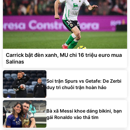
Carrick bật đèn xanh, MU chi 16 triệu euro mua
Salinas
Soi trận Spurs vs Getafe: De Zerbi
duy trì chuỗi trận hoàn hảo
Bà xã Messi khoe dáng bikini, bạn
gái Ronaldo vào thả tim