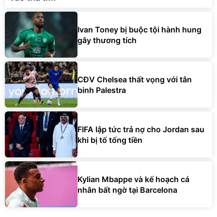
Ivan Toney bị buộc tội hành hung
gây thương tích
CĐV Chelsea thất vọng với tân
binh Palestra
FIFA lập tức trả nợ cho Jordan sau
khi bị tố tống tiền
Kylian Mbappe và kế hoạch cá
nhân bất ngờ tại Barcelona