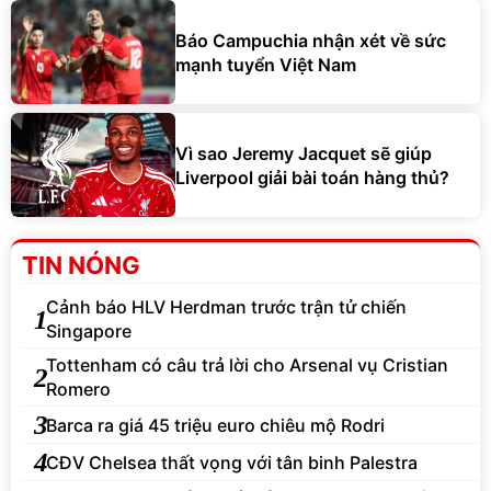
Báo Campuchia nhận xét về sức
mạnh tuyển Việt Nam
Vì sao Jeremy Jacquet sẽ giúp
Liverpool giải bài toán hàng thủ?
TIN NÓNG
Cảnh báo HLV Herdman trước trận tử chiến
1
Singapore
Tottenham có câu trả lời cho Arsenal vụ Cristian
2
Romero
3
Barca ra giá 45 triệu euro chiêu mộ Rodri
4
CĐV Chelsea thất vọng với tân binh Palestra