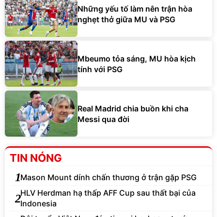
Những yếu tố làm nên trận hòa
nghẹt thở giữa MU và PSG
Mbeumo tỏa sáng, MU hòa kịch
tính với PSG
Real Madrid chia buồn khi cha
Messi qua đời
TIN NÓNG
1
Mason Mount dính chấn thương ở trận gặp PSG
HLV Herdman hạ thấp AFF Cup sau thất bại của
2
Indonesia