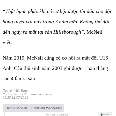
“Thật hạnh phúc khi có cơ hội được thi đấu cho đội
bóng tuyệt vời này trong 3 năm nữa. Không thể đợi
đến ngày ra mắt tại sân Hillsborough”
, McNeil
viết.
Năm 2019, McNeil cũng có cơ hội ra mắt đội U16
Anh. Cầu thủ sinh năm 2003 ghi được 1 bàn thắng
sau 4 lần ra sân.
Nguyễn Việt Tùng
Nguồn: giaitri.thoibaovhnt.com.vn
01:58 12/07/2024
Charlie McNeil
Sheffield Wednesday
ADVERTISEMENT