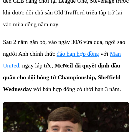
đến CLB đang chơi tại League One, Stevenage trước
khi được đội chủ sân Old Trafford triệu tập trở lại
vào mùa đông năm nay.
Sau 2 năm gắn bó, vào ngày 30/6 vừa qua, ngôi sao
người Anh chính thức
đáo hạn hợp đồng
với
Man
United
, ngay lập tức,
McNeil đã quyết định đầu
quân cho đội bóng từ Championship, Sheffield
Wednesday
với bản hợp đồng có thời hạn 3 năm.