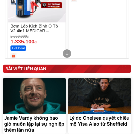
Bơm Lốp Kích Bình Ô Tô
V2 4in1 MEDICAR –
12.000mAh
2.690.000
đ
1.335.100
đ
Hot Deal
Unmute
Unmute
Máy ép chậm trái cây
Máy rửa xe cầm tay xịt rửa
BÀI VIẾT LIÊN QUAN
Elmich JEE 1855OL
cao áp có tạo bọt tuyết
3.000.000
đ
2.143.650
399.000
đ
đ
Flash Sale
Đã bán nhiều
Jamie Vardy không bao
Lý do Chelsea quyết chiêu
giờ muốn lặp lại sự nghiệp
mộ Yisa Alao từ Sheffield
thêm lần nữa