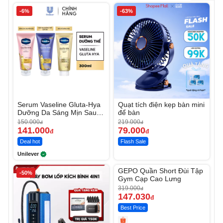
-6%
-63%
Serum Vaseline Gluta-Hya
Quạt tích điện kẹp bàn mini
Dưỡng Da Sáng Mịn Sau 7
để bàn
Ngày
150.000
219.000
đ
đ
141.000
79.000
đ
đ
Deal hot
Flash Sale
Unilever
Unmute
GEPO Quần Short Đùi Tập
-50%
-53%
Gym Cạp Cao Lưng
319.000
đ
147.030
đ
Best Price