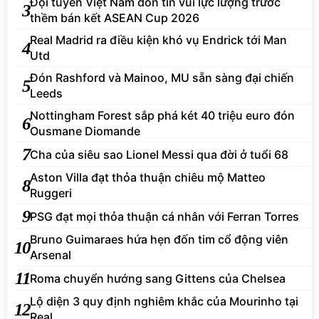
Đội tuyển Việt Nam đón tin vui lực lượng trước
3
thềm bán kết ASEAN Cup 2026
Real Madrid ra điều kiện khó vụ Endrick tới Man
4
Utd
Đón Rashford và Mainoo, MU sẵn sàng đại chiến
5
Leeds
Nottingham Forest sắp phá két 40 triệu euro đón
6
Ousmane Diomande
7
Cha của siêu sao Lionel Messi qua đời ở tuổi 68
Aston Villa đạt thỏa thuận chiêu mộ Matteo
8
Ruggeri
9
PSG đạt mọi thỏa thuận cá nhân với Ferran Torres
Bruno Guimaraes hứa hẹn đốn tim cổ động viên
10
Arsenal
11
Roma chuyển hướng sang Gittens của Chelsea
Lộ diện 3 quy định nghiêm khắc của Mourinho tại
12
Real