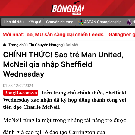
Lịch thi đấu
Kết quả
Chuyển nhượng
ASEAN Championship
N
n sàng đại chiến Leeds
Gallagher giải cứu Tottenham t
Mới nhất:
Trang chủ
Tin Chuyển Nhượng
Bài viết
CHÍNH THỨC! Sao trẻ Man United,
McNeil gia nhập Sheffield
Wednesday
01:58 12/07/2024
Trên trang chủ chính thức, Sheffield
BongDa.com.vn
Wednesday xác nhận đã ký hợp đồng thành công với
tiền đạo Charlie McNeil.
McNeil từng là một trong những tài năng trẻ được
đánh giá cao tại lò đào tạo Carrington của