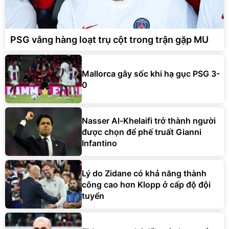
PSG vắng hàng loạt trụ cột trong trận gặp MU
Mallorca gây sốc khi hạ gục PSG 3-
0
Nasser Al-Khelaifi trở thành người
được chọn để phế truất Gianni
Infantino
Lý do Zidane có khả năng thành
công cao hơn Klopp ở cấp độ đội
tuyển