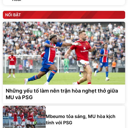
NỔI BẬT
Những yếu tố làm nên trận hòa nghẹt thở giữa
MU và PSG
Mbeumo tỏa sáng, MU hòa kịch
tính với PSG