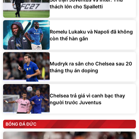
thách lớn cho Spalletti
Romelu Lukaku và Napoli đã không
còn thể hàn gắn
Mudryk ra sân cho Chelsea sau 20
tháng thụ án doping
Chelsea trả giá vì canh bạc thay
người trước Juventus
BÓNG ĐÁ ĐỨC