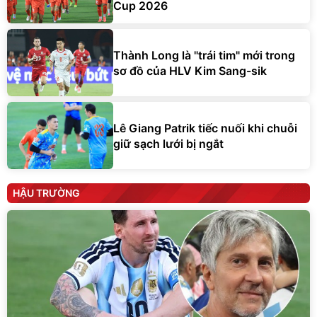
Cup 2026
Thành Long là "trái tim" mới trong
sơ đồ của HLV Kim Sang-sik
Lê Giang Patrik tiếc nuối khi chuỗi
giữ sạch lưới bị ngắt
HẬU TRƯỜNG