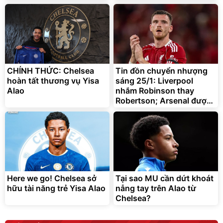
Bạt phủ xe ô tô cao cấp,
Xe đạp điện trợ lực G-
tráng nhôm 03 lớp
Force C14 gấp gọn bỏ cốp
tiện lợi
392.000
9.900.000
đ
đ
325.000
7.092.000
CHÍNH THỨC: Chelsea
đ
Tin đồn chuyển nhượng
đ
hoàn tất thương vụ Yisa
sáng 25/1: Liverpool
Đã bán nhiều
Đang xem nhiều
Alao
nhắm Robinson thay
G-FORCE VIETNA
Robertson; Arsenal được
báo giá vụ Alvarez
Here we go! Chelsea sở
Tại sao MU cần dứt khoát
hữu tài năng trẻ Yisa Alao
nẫng tay trên Alao từ
Chelsea?