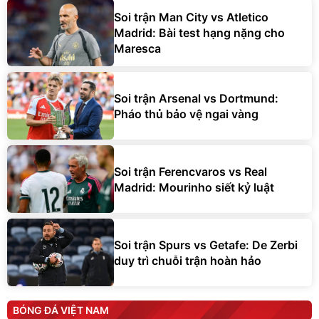
Soi trận Man City vs Atletico
Madrid: Bài test hạng nặng cho
Maresca
Soi trận Arsenal vs Dortmund:
Pháo thủ bảo vệ ngai vàng
Soi trận Ferencvaros vs Real
Madrid: Mourinho siết kỷ luật
Soi trận Spurs vs Getafe: De Zerbi
duy trì chuỗi trận hoàn hảo
BÓNG ĐÁ VIỆT NAM