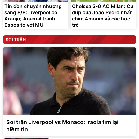
Tin đồn chuyển nhượng
Chelsea 3-0 AC Milan: Cú
sáng 8/8: Liverpool có
đúp của Joao Pedro nhấn
Araujo; Arsenal tranh
chìm Amorim và các học
Esposito với MU
trò
SOI TRẬN
Soi trận Liverpool vs Monaco: Iraola tìm lại
niềm tin