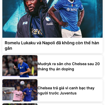
Romelu Lukaku và Napoli đã không còn thể hàn
gắn
Mudryk ra sân cho Chelsea sau 20
tháng thụ án doping
Chelsea trả giá vì canh bạc thay
người trước Juventus