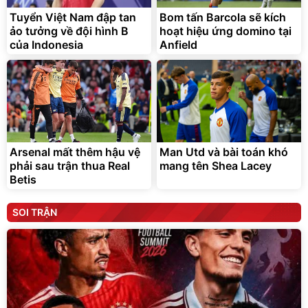
Tuyển Việt Nam đập tan
Bom tấn Barcola sẽ kích
ảo tưởng về đội hình B
hoạt hiệu ứng domino tại
của Indonesia
Anfield
Arsenal mất thêm hậu vệ
Man Utd và bài toán khó
phải sau trận thua Real
mang tên Shea Lacey
Betis
SOI TRẬN