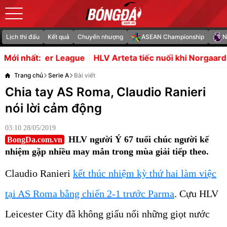
Lịch thi đấu
Kết quả
Chuyển nhượng
ASEAN Championship
N
ague
HLV Arteta tiếc nuối khi Norgaard rời Arsenal
Arte
Mới nhất:
Trang chủ
Serie A
Bài viết
Chia tay AS Roma, Claudio Ranieri
nói lời cảm động
03:10 28/05/2019
HLV người Ý 67 tuổi chúc người kế
BongDa.com.vn
nhiệm gặp nhiều may mắn trong mùa giải tiếp theo.
Claudio Ranieri
kết thúc nhiệm kỳ thứ hai làm việc
tại AS Roma bằng chiến 2-1 trước Parma
. Cựu HLV
Leicester City đã không giấu nổi những giọt nước