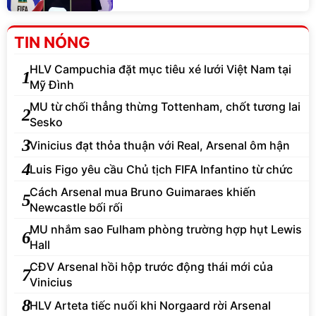
TIN NÓNG
HLV Campuchia đặt mục tiêu xé lưới Việt Nam tại
1
Mỹ Đình
MU từ chối thẳng thừng Tottenham, chốt tương lai
2
Sesko
3
Vinicius đạt thỏa thuận với Real, Arsenal ôm hận
4
Luis Figo yêu cầu Chủ tịch FIFA Infantino từ chức
Cách Arsenal mua Bruno Guimaraes khiến
5
Newcastle bối rối
MU nhắm sao Fulham phòng trường hợp hụt Lewis
6
Hall
CĐV Arsenal hồi hộp trước động thái mới của
7
Vinicius
8
HLV Arteta tiếc nuối khi Norgaard rời Arsenal