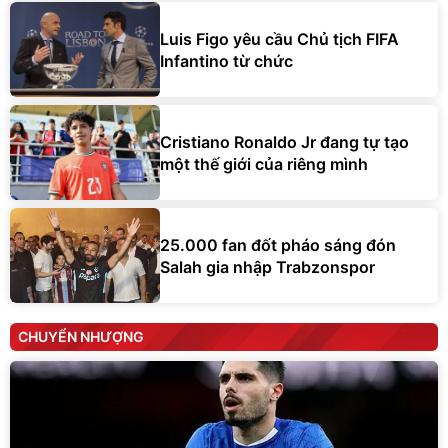
Luis Figo yêu cầu Chủ tịch FIFA
Infantino từ chức
Cristiano Ronaldo Jr đang tự tạo
một thế giới của riêng mình
25.000 fan đốt pháo sáng đón
Salah gia nhập Trabzonspor
CHUYỂN NHƯỢNG