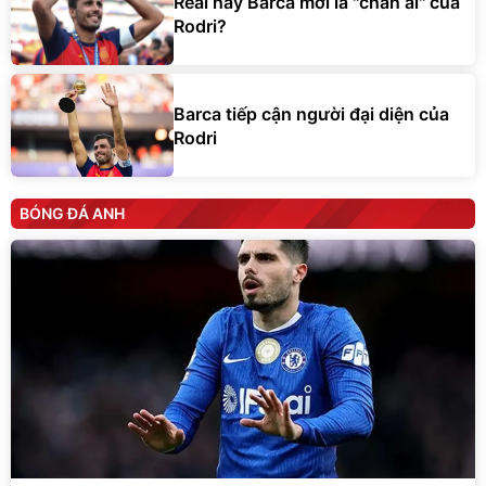
Real hay Barca mới là ''chân ái'' của
Rodri?
Barca tiếp cận người đại diện của
Rodri
BÓNG ĐÁ ANH