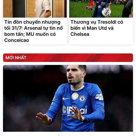
Tin đồn chuyển nhượng
Thương vụ Tresoldi có
tối 31/7: Arsenal tự tin nổ
biến vì Man Utd và
bom tấn; MU muốn có
Chelsea
Conceicao
MỚI NHẤT