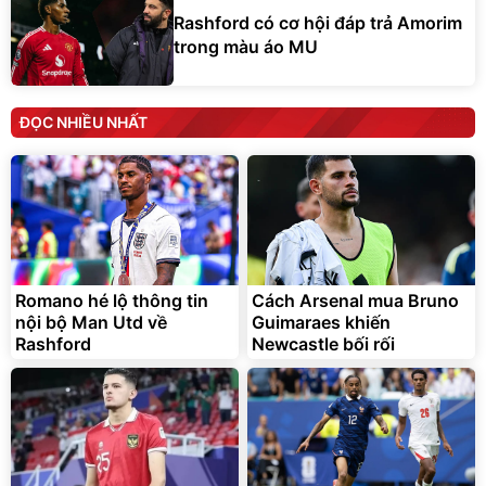
Rashford có cơ hội đáp trả Amorim
trong màu áo MU
ĐỌC NHIỀU NHẤT
Romano hé lộ thông tin
Cách Arsenal mua Bruno
nội bộ Man Utd về
Guimaraes khiến
Rashford
Newcastle bối rối