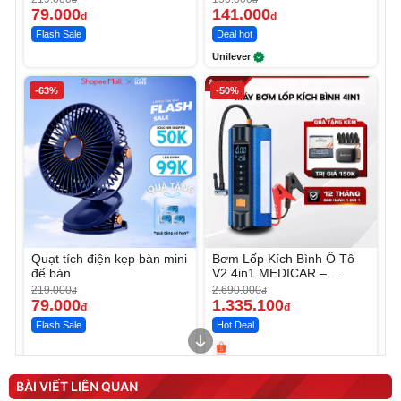
79.000
141.000
đ
đ
Flash Sale
Deal hot
Unilever
-63%
-50%
Quạt tích điện kẹp bàn mini
Bơm Lốp Kích Bình Ô Tô
để bàn
V2 4in1 MEDICAR –
12.000mAh
219.000
2.690.000
đ
đ
79.000
1.335.100
đ
đ
Flash Sale
Hot Deal
Unmute
Unmute
Máy ép chậm trái cây
Máy rửa xe cầm tay xịt rửa
BÀI VIẾT LIÊN QUAN
Elmich JEE 1855OL
cao áp có tạo bọt tuyết