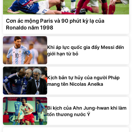
Cơn ác mộng Paris và 90 phút kỳ lạ của
Ronaldo năm 1998
Khi áp lực quốc gia đẩy Messi đến
giới hạn từ bỏ
Kịch bản tự hủy của người Pháp
mang tên Nicolas Anelka
Bi kịch của Ahn Jung-hwan khi làm
tổn thương nước Ý