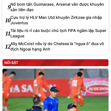
Nổ bom tấn Guimaraes, Arsenal vẫn được khuyên
9
săn tiền đạo
Cựu trợ lý HLV Man Utd khuyên Zirkzee gia nhập
10
Juventus
Tài liệu rò rỉ cáo buộc chủ tịch FIFA ngầm lập Super
11
League
Ally McCoist nêu lý do Chelsea là "ngựa ô" đua vô
12
địch Ngoại hạng Anh
NỔI BẬT