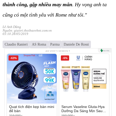
thành công, gặp nhiều may mắn
. Hy vọng anh ta
cũng có một tình yêu với Rome như tôi."
Lê Anh Dũng
Nguồn: giaitri.thoibaovhnt.com.vn
03:10 28/05/2019
Claudio Ranieri
AS Roma
Parma
Daniele De Rossi
ADVERTISEMENT
-63%
-6%
Quạt tích điện kẹp bàn mini
Serum Vaseline Gluta-Hya
để bàn
Dưỡng Da Sáng Mịn Sau 7
Ngày
219.000
150.000
đ
đ