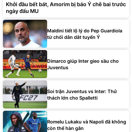
Khởi đầu bết bát, Amorim bị báo Ý chê bai trước
ngày đấu MU
Maldini tiết lộ lý do Pep Guardiola
từ chối dẫn dắt tuyển Ý
Dimarco giúp Inter gieo sầu cho
Juventus
Soi trận Juventus vs Inter: Thử
thách lớn cho Spalletti
Romelu Lukaku và Napoli đã không
còn thể hàn gắn