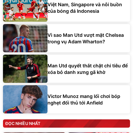
Việt Nam, Singapore và nỗi buồn
của bóng đá Indonesia
Vì sao Man Utd vượt mặt Chelsea
trong vụ Adam Wharton?
Man Utd quyết thắt chặt chi tiêu để
xóa bỏ danh xưng gã khờ
Victor Munoz mang lối chơi bóp
nghẹt đối thủ tới Anfield
ĐỌC NHIỀU NHẤT