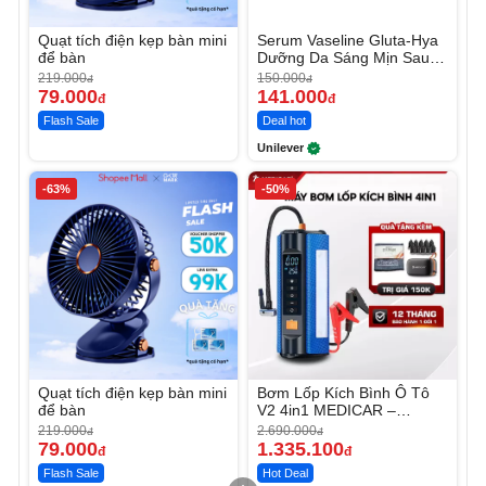
Quạt tích điện kẹp bàn mini
Serum Vaseline Gluta-Hya
để bàn
Dưỡng Da Sáng Mịn Sau 7
Ngày
219.000
150.000
đ
đ
79.000
141.000
đ
đ
Flash Sale
Deal hot
Unilever
-63%
-50%
Quạt tích điện kẹp bàn mini
Bơm Lốp Kích Bình Ô Tô
để bàn
V2 4in1 MEDICAR –
12.000mAh
219.000
2.690.000
đ
đ
79.000
1.335.100
đ
đ
Flash Sale
Hot Deal