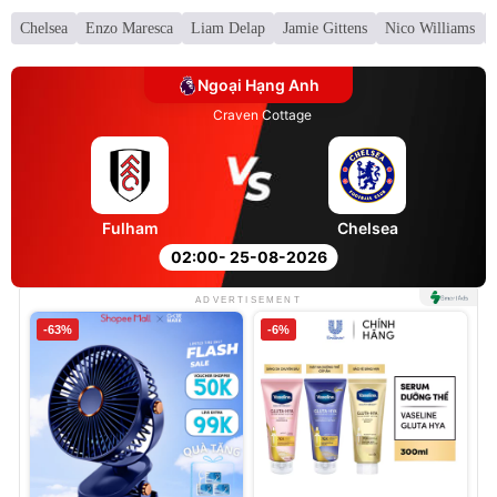
Chelsea
Enzo Maresca
Liam Delap
Jamie Gittens
Nico Williams
Ngoại Hạng Anh
Craven Cottage
Fulham
Chelsea
02:00
- 25-08-2026
ADVERTISEMENT
-63%
-6%