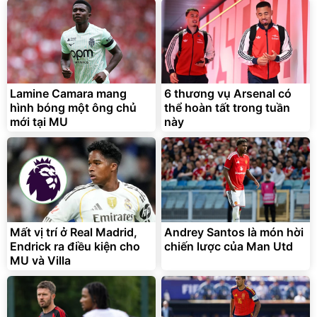
Lamine Camara mang
6 thương vụ Arsenal có
hình bóng một ông chủ
thể hoàn tất trong tuần
mới tại MU
này
Mất vị trí ở Real Madrid,
Andrey Santos là món hời
Endrick ra điều kiện cho
chiến lược của Man Utd
MU và Villa