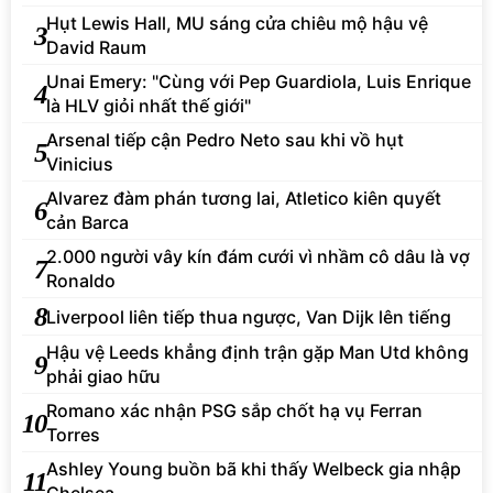
Hụt Lewis Hall, MU sáng cửa chiêu mộ hậu vệ
3
David Raum
Unai Emery: "Cùng với Pep Guardiola, Luis Enrique
4
là HLV giỏi nhất thế giới"
Arsenal tiếp cận Pedro Neto sau khi vồ hụt
5
Vinicius
Alvarez đàm phán tương lai, Atletico kiên quyết
6
cản Barca
2.000 người vây kín đám cưới vì nhầm cô dâu là vợ
7
Ronaldo
8
Liverpool liên tiếp thua ngược, Van Dijk lên tiếng
Hậu vệ Leeds khẳng định trận gặp Man Utd không
9
phải giao hữu
Romano xác nhận PSG sắp chốt hạ vụ Ferran
10
Torres
Ashley Young buồn bã khi thấy Welbeck gia nhập
11