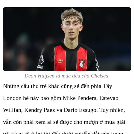
Dean Huijsen là mục tiêu của Chelsea.
Những cầu thủ trẻ khác cũng sẽ đến phía Tây
London hè này bao gồm Mike Penders, Estevao
Willian, Kendry Paez và Dario Essugo. Tuy nhiên,
vẫn còn phải xem ai sẽ được cho mượn ở mùa giải
tới và ai sẽ ở lại thi đấu dưới sự dẫn dắt của Enzo