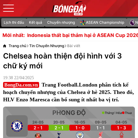
Lịch thi đấu
Kết quả
Chuyển nhượng
ASEAN Championship
N
ia thất bại thảm hại ở ASEAN Cup 2026
Bài học từ trận 
Mới nhất:
Trang chủ
Tin Chuyển Nhượng
Bài viết
Chelsea hoàn thiện đội hình với 3
chữ ký mới
19:38 22/04/2025
Trang Football.London phân tích kế
BongDa.com.vn
hoạch chuyển nhượng của Chelsea ở hè 2025. Theo đó,
HLV Enzo Maresca cần bổ sung ít nhất ba vị trí.
PHONG ĐỘ
Thắng
Hòa
Thua
24-05
20-05
16-05
09-05
04-05
2 - 1
2 - 1
1 - 0
1 - 1
1 - 3