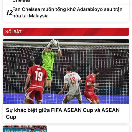
Chelsea
Fan Chelsea muốn tống khứ Adarabioyo sau trận
12
hòa tại Malaysia
NỔI BẬT
Sự khác biệt giữa FIFA ASEAN Cup và ASEAN
Cup