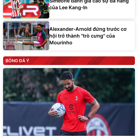
Simeone đánh giá cao sự đa năng
của Lee Kang-In
Alexander-Arnold đứng trước cơ
hội trở thành ''trò cưng'' của
Mourinho
BÓNG ĐÁ Ý