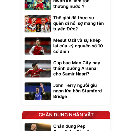
hwan khi làm tổn
thương nước Ý
Thế giới đã thực sự
quên đi nỗi sợ mang tên
tuyển Đức?
Mesut Ozil và sự khép
lại của kỷ nguyên số 10
cổ điển
Cúp bạc Man City hay
thánh đường Arsenal
cho Samir Nasri?
John Terry người giữ
ngọn lửa hồn Stamford
Bridge
xe cầm
CHÂN DUNG NHÂN VẬT
ửa cao áp
t tuyết
0
Chân dung Pep
đ