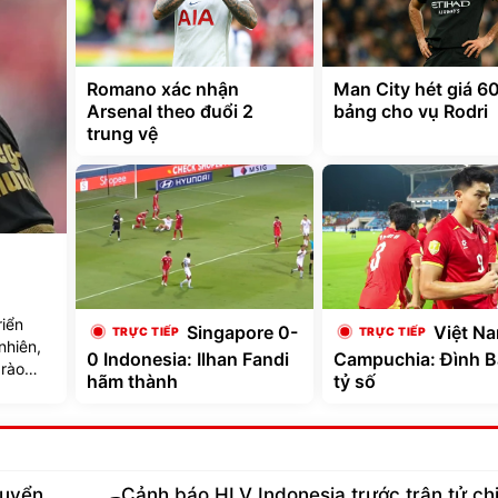
Romano xác nhận
Man City hét giá 60
Arsenal theo đuổi 2
bảng cho vụ Rodri
trung vệ
riển
Singapore 0-
Việt N
nhiên,
0 Indonesia: Ilhan Fandi
Campuchia: Đình 
 rào
hãm thành
tỷ số
tuyển
Cảnh báo HLV Indonesia trước trận tử ch