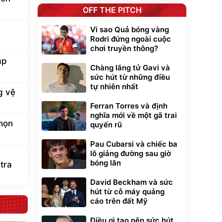
OFF THE PITCH
Vì sao Quả bóng vàng
Rodri đứng ngoài cuộc
chơi truyền thông?
ập
Chàng lãng tử Gavi và
sức hút từ những điều
tự nhiên nhất
g vệ
Ferran Torres và định
nghĩa mới về một gã trai
chọn
quyến rũ
Pau Cubarsi và chiếc ba
lô giảng đường sau giờ
bóng lăn
tra
David Beckham và sức
hút từ cỗ máy quảng
cáo trên đất Mỹ
Điều gì tạo nên sức hút