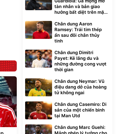
Guardiola: Gã mộng mơ
ều
tàn nhẫn và bản giao
hưởng bất diệt trên mặt
Bạt phủ xe ô tô
Xe đạp điện trợ
cỏ xanh
cao cấp, tráng
lực G-Force C14
Chân dung Aaron
nhôm 03 lớp
gấp gọn bỏ cốp
392.000
9.900.000
đ
đ
Ramsey: Trái tim thép
tiện lợi
325.000
7.092.000
đ
đ
ẩn sau đôi chân thủy
Đã bán nhiều
Đang xem nhiều
tinh
G-FORCE VIETNA
Chân dung Dimitri
Payet: Kẻ lãng du và
những đường cong vượt
thời gian
Chân dung Neymar: Vũ
điệu dang dở của hoàng
tử không ngai
Chân dung Casemiro: Di
sản của một chiến binh
tại Man Utd
Chân dung Marc Guehi:
Mảnh ghép lý tưởng cho
úp