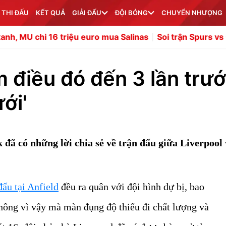
 THI ĐẤU
KẾT QUẢ
GIẢI ĐẤU
ĐỘI BÓNG
CHUYỂN NHƯỢNG
iệu euro mua Salinas
Soi trận Spurs vs Getafe: De Zerbi d
 điều đó đến 3 lần trư
ới'
ã có những lời chia sẻ về trận đấu giữa Liverpool
đấu tại Anfield
đều ra quân với đội hình dự bị, bao
hông vì vậy mà màn đụng độ thiếu đi chất lượng và