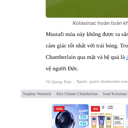
Kolasinac hoàn toàn kh
Mustafi mùa này không được ra sân 
cảm giác tốt nhất với trái bóng. Tr
Chamberlain qua mặt và hệ quả là
vệ người Đức.
Nguồn: giaitri.thoibaovhnt.com
Vũ Quang Toản
Stephen Warnock
Alex Oxlade-Chamberlain
Sead Kolasinac
-63%
-6%