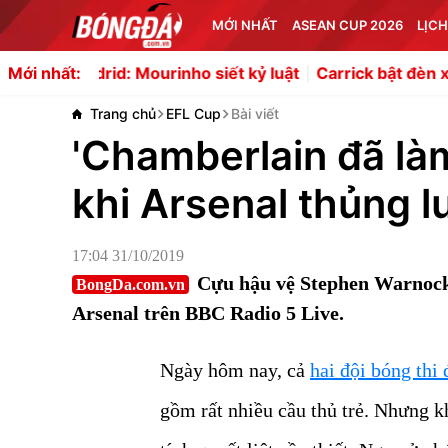
MỚI NHẤT
ASEAN CUP 2026
LỊCH
ourinho siết kỷ luật
Carrick bật đèn xanh, MU chi 16 tr
Mới nhất:
Trang chủ
EFL Cup
Bài viết
'Chamberlain đã làm
khi Arsenal thủng lư
17:04 31/10/2019
Cựu hậu vệ Stephen Warnock đ
BongDa.com.vn
Arsenal trên BBC Radio 5 Live.
Ngày hôm nay, cả
hai đội bóng thi 
gồm rất nhiều cầu thủ trẻ. Nhưng k