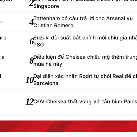
2
Singapore
Tottenham có câu trả lời cho Arsenal vụ
4
ri
Cristian Romero
uro
Suzuki đòi suất bắt chính mới chịu gia nh
6
PSG
ia
Điều kiện để Chelsea chiêu mộ thêm trun
8
mùa hè này
l
Đại diện xác nhận Rodri từ chối Real để 
10
Barcelona
12
CĐV Chelsea thất vọng với tân binh Pales