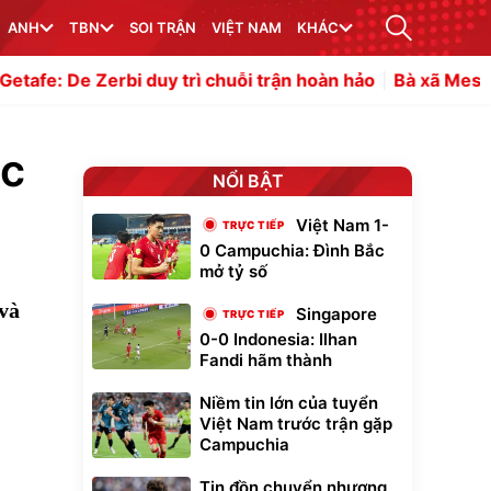
ANH
TBN
SOI TRẬN
VIỆT NAM
KHÁC
uy trì chuỗi trận hoàn hảo
Bà xã Messi khoe dáng bikini,
ớc
NỔI BẬT
Việt Nam 1-
0 Campuchia: Đình Bắc
mở tỷ số
 và
Singapore
0-0 Indonesia: Ilhan
Fandi hãm thành
Niềm tin lớn của tuyển
Việt Nam trước trận gặp
Campuchia
Tin đồn chuyển nhượng