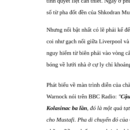
tính quyết liệt cần thiết. Ngay ở p
số từ pha đốt đền của Shkodran Mus
Nhưng nổi bật nhất có lẽ phải kể đế
coi như gạch nối giữa Liverpool và
nguy hiểm từ biên phải vào vòng c
bóng về lưới nhà ở cự ly chỉ khoản
Phát biểu về màn trình diễn của ch
Warnock nói trên BBC Radio:
"
Cậu
Kolasinac ba lần
, đó là một quả t
cho Mustafi. Pha di chuyển đó của 