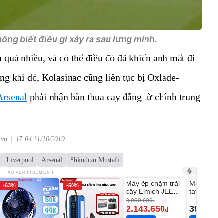
ông biết điều gì xảy ra sau lưng mình.
quá nhiều, và có thể điều đó đã khiến anh mất đi
ong khi đó, Kolasinac cũng liên tục bị Oxlade-
Arsenal
phải nhận bàn thua cay đắng từ chính trung
.vn
17:04 31/10/2019
Liverpool
Arsenal
Shkodran Mustafi
Unmute
Unmute
ADVERTISEMENT
Máy ép chậm trái
Máy rửa 
-63%
-50%
-28%
cây Elmich JEE
tay xịt r
1855OL
có tạo bọ
3.000.000
đ
2.143.650
399.00
đ