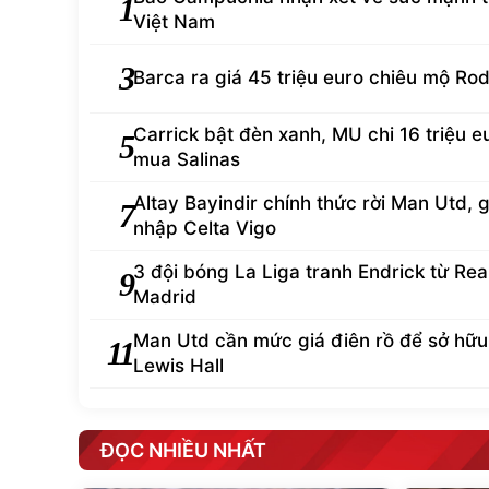
1
Việt Nam
3
Barca ra giá 45 triệu euro chiêu mộ Rod
Carrick bật đèn xanh, MU chi 16 triệu e
5
mua Salinas
Altay Bayindir chính thức rời Man Utd, g
7
nhập Celta Vigo
3 đội bóng La Liga tranh Endrick từ Rea
9
Madrid
Man Utd cần mức giá điên rồ để sở hữu
11
Lewis Hall
ĐỌC NHIỀU NHẤT