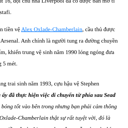
hút 16, đội chủ nhà Liverpool đã có được bàn mở tỉ
tafi.
n tiền vệ
Alex Oxlade-Chamberlain
, cầu thủ được
 Arsenal. Anh chính là người tung ra đường chuyền
ấm, khiến trung vệ sinh năm 1990 lóng ngóng đưa
g 5 mét.
àng trai sinh năm 1993, cựu hậu vệ Stephen
 ấy đã thực hiện việc di chuyển từ phía sau Sead
ạt bóng tốt vào bên trong nhưng bạn phải cảm thông
Oxlade-Chamberlain thật sự rất tuyệt vời, đó là