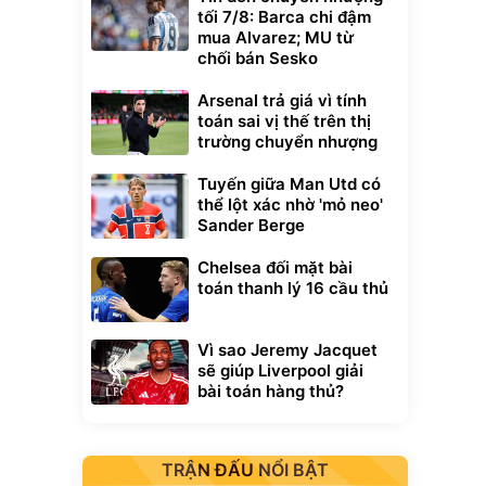
tối 7/8: Barca chi đậm
mua Alvarez; MU từ
chối bán Sesko
Arsenal trả giá vì tính
toán sai vị thế trên thị
trường chuyển nhượng
Tuyến giữa Man Utd có
thể lột xác nhờ 'mỏ neo'
Sander Berge
Chelsea đối mặt bài
toán thanh lý 16 cầu thủ
Vì sao Jeremy Jacquet
sẽ giúp Liverpool giải
bài toán hàng thủ?
TRẬN ĐẤU NỔI BẬT