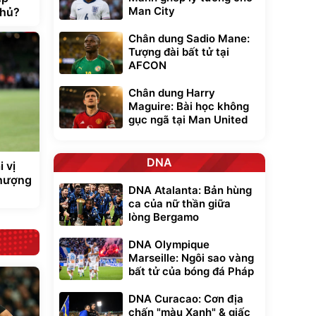
Man City
thủ?
Chân dung Sadio Mane:
Tượng đài bất tử tại
AFCON
Chân dung Harry
Maguire: Bài học không
gục ngã tại Man United
DNA
i vị
nhượng
DNA Atalanta: Bản hùng
ca của nữ thần giữa
lòng Bergamo
DNA Olympique
Marseille: Ngôi sao vàng
bất tử của bóng đá Pháp
DNA Curacao: Cơn địa
chấn "màu Xanh" & giấc