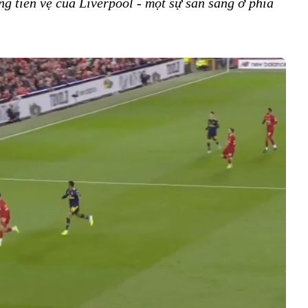
g tiền vệ của Liverpool - một sự sẵn sàng ở phía