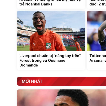
trẻ Noahkai Banks
đuổi 2 tr
Liverpool chuẩn bị "nẫng tay trên"
Tottenha
Forest trong vụ Ousmane
Arsenal 
Diomande
MỚI NHẤT