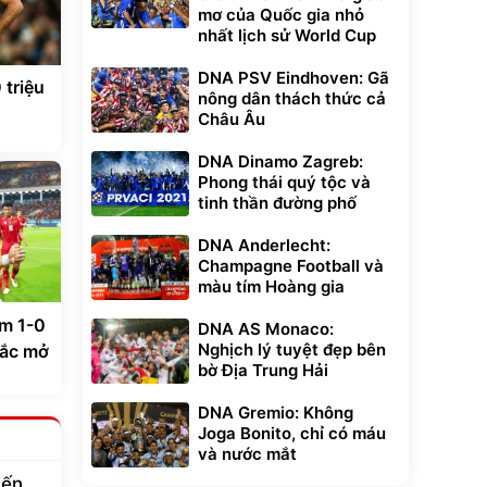
mơ của Quốc gia nhỏ
nhất lịch sử World Cup
DNA PSV Eindhoven: Gã
 triệu
nông dân thách thức cả
Châu Âu
DNA Dinamo Zagreb:
Phong thái quý tộc và
tinh thần đường phố
DNA Anderlecht:
Champagne Football và
màu tím Hoàng gia
am 1-0
DNA AS Monaco:
Nghịch lý tuyệt đẹp bên
Bắc mở
bờ Địa Trung Hải
DNA Gremio: Không
Joga Bonito, chỉ có máu
và nước mắt
iến