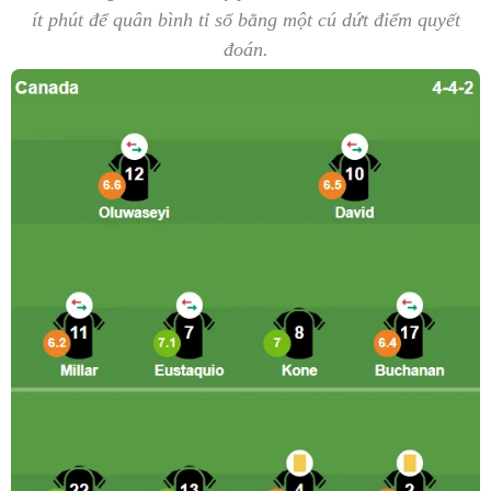
ít phút để quân bình tỉ số bằng một cú dứt điểm quyết
đoán.