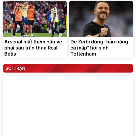
Arsenal mất thêm hậu vệ
De Zerbi dùng ''bản năng
phải sau trận thua Real
cá mập'' hồi sinh
Betis
Tottenham
SOI TRẬN