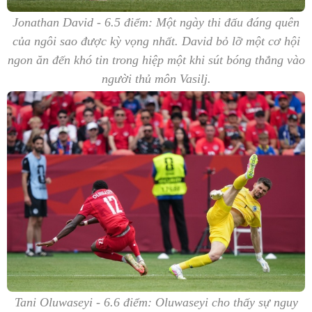
Jonathan David - 6.5 điểm: Một ngày thi đấu đáng quên
của ngôi sao được kỳ vọng nhất. David bỏ lỡ một cơ hội
ngon ăn đến khó tin trong hiệp một khi sút bóng thẳng vào
người thủ môn Vasilj.
Tani Oluwaseyi - 6.6 điểm: Oluwaseyi cho thấy sự nguy