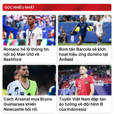
ĐỌC NHIỀU NHẤT
Romano hé lộ thông tin
Bom tấn Barcola sẽ kích
nội bộ Man Utd về
hoạt hiệu ứng domino tại
Rashford
Anfield
Cách Arsenal mua Bruno
Tuyển Việt Nam đập tan
Guimaraes khiến
ảo tưởng về đội hình B
Newcastle bối rối
của Indonesia