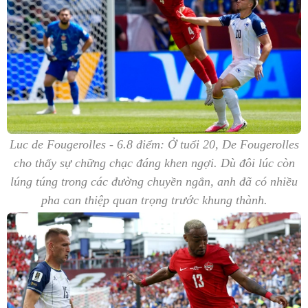
Luc de Fougerolles - 6.8 điểm: Ở tuổi 20, De Fougerolles
cho thấy sự chững chạc đáng khen ngợi. Dù đôi lúc còn
lúng túng trong các đường chuyền ngắn, anh đã có nhiều
pha can thiệp quan trọng trước khung thành.