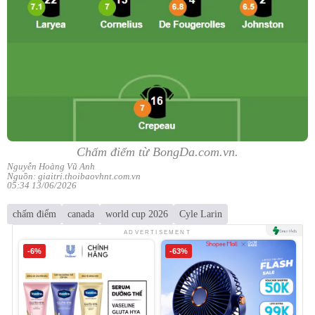
Chấm điểm từ BongDa.com.vn.
Nguyễn Hoàng Vũ Anh
Nguồn: giaitri.thoibaovhnt.com.vn
05:34 13/06/2026
chấm điểm
canada
world cup 2026
Cyle Larin
ADVERTISEMENT
-6%
-63%