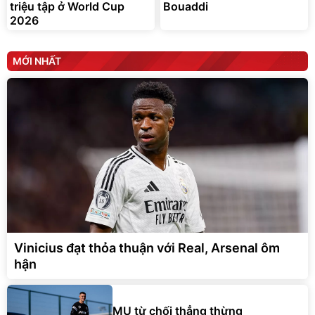
triệu tập ở World Cup
Bouaddi
2026
MỚI NHẤT
Vinicius đạt thỏa thuận với Real, Arsenal ôm
hận
MU từ chối thẳng thừng