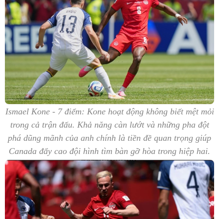
Ismael Kone - 7 điểm: Kone hoạt động không biết mệt mỏi
trong cả trận đấu. Khả năng càn lướt và những pha đột
phá dũng mãnh của anh chính là tiền đề quan trọng giúp
Canada đẩy cao đội hình tìm bàn gỡ hòa trong hiệp hai.