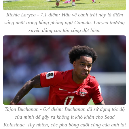
Richie Laryea - 7.1 điểm: Hậu vệ cánh trái này là điểm
sáng nhất trong hàng phòng ngự Canada. Laryea thường
xuyên dâng cao tấn công đột biến.
Tajon Buchanan - 6.4 điểm: Buchanan đã sử dụng tốc độ
của mình để gây ra không ít khó khăn cho Sead
Kolasinac. Tuy nhiên, các pha bóng cuối cùng của anh lại