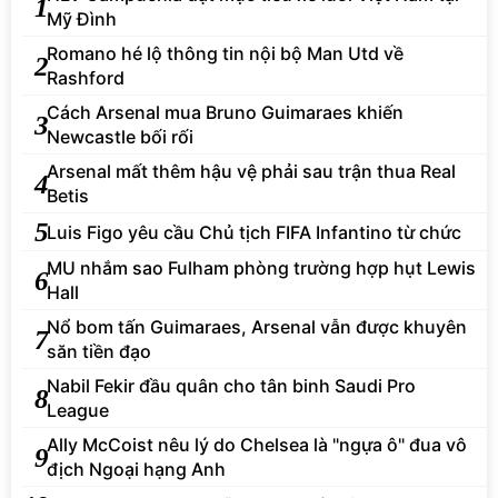
1
Mỹ Đình
Romano hé lộ thông tin nội bộ Man Utd về
2
Rashford
Cách Arsenal mua Bruno Guimaraes khiến
3
Newcastle bối rối
Arsenal mất thêm hậu vệ phải sau trận thua Real
4
Betis
5
Luis Figo yêu cầu Chủ tịch FIFA Infantino từ chức
MU nhắm sao Fulham phòng trường hợp hụt Lewis
6
Hall
Nổ bom tấn Guimaraes, Arsenal vẫn được khuyên
7
săn tiền đạo
Nabil Fekir đầu quân cho tân binh Saudi Pro
8
League
Ally McCoist nêu lý do Chelsea là "ngựa ô" đua vô
9
địch Ngoại hạng Anh