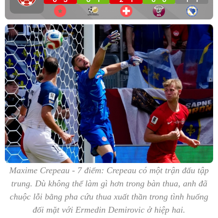
Maxime Crepeau - 7 điểm: Crepeau có một trận đấu tập
trung. Dù không thể làm gì hơn trong bàn thua, anh đã
chuộc lỗi bằng pha cứu thua xuất thần trong tình huống
đối mặt với Ermedin Demirovic ở hiệp hai.