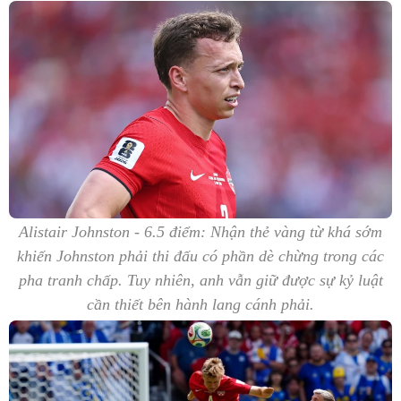
Alistair Johnston - 6.5 điểm: Nhận thẻ vàng từ khá sớm
khiến Johnston phải thi đấu có phần dè chừng trong các
pha tranh chấp. Tuy nhiên, anh vẫn giữ được sự kỷ luật
cần thiết bên hành lang cánh phải.