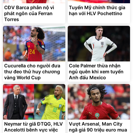
trong di chuyển
295.000
CĐV Barca phẫn nộ vì
Tuyển Mỹ chính thức gia
đ
phát ngôn của Ferran
hạn với HLV Pochettino
Đã bán nhiều
Torres
Cucurella cho người đưa
Cole Palmer thừa nhận
thư đeo thử huy chương
ngủ quên khi xem tuyển
vàng World Cup
Anh đấu Mexico
Neymar từ giã ĐTQG, HLV
Vượt Arsenal, Man City
Ancelotti bênh vực việc
ngã giá 90 triệu euro mua