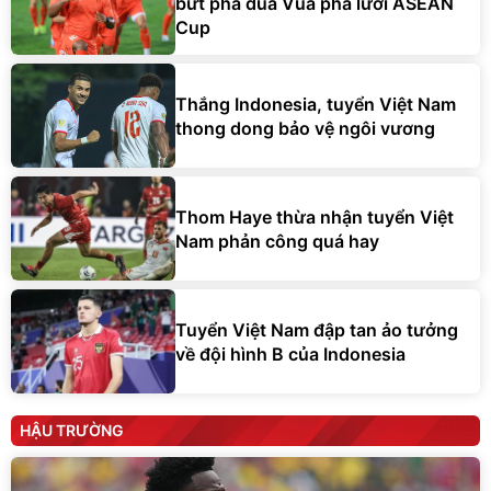
bứt phá đua Vua phá lưới ASEAN
Cup
Thắng Indonesia, tuyển Việt Nam
thong dong bảo vệ ngôi vương
Thom Haye thừa nhận tuyển Việt
Nam phản công quá hay
Tuyển Việt Nam đập tan ảo tưởng
về đội hình B của Indonesia
HẬU TRƯỜNG