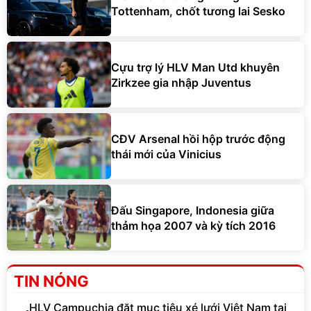
Tottenham, chốt tương lai Sesko
Cựu trợ lý HLV Man Utd khuyên
Zirkzee gia nhập Juventus
CĐV Arsenal hồi hộp trước động
thái mới của Vinicius
Đấu Singapore, Indonesia giữa
thảm họa 2007 và kỳ tích 2016
TIN NÓNG
HLV Campuchia đặt mục tiêu xé lưới Việt Nam tại