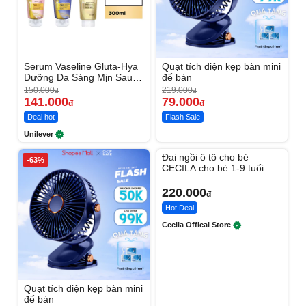
Serum Vaseline Gluta-Hya
Quạt tích điện kẹp bàn mini
Dưỡng Da Sáng Mịn Sau 7
để bàn
Ngày
150.000
219.000
đ
đ
141.000
79.000
đ
đ
Deal hot
Flash Sale
Unilever
Unmute
Đai ngồi ô tô cho bé
-63%
CECILA cho bé 1-9 tuổi
220.000
đ
Hot Deal
Cecila Offical Store
Quạt tích điện kẹp bàn mini
để bàn