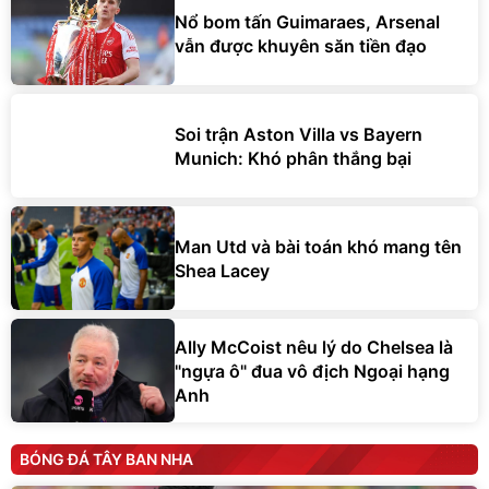
Nổ bom tấn Guimaraes, Arsenal
vẫn được khuyên săn tiền đạo
Soi trận Aston Villa vs Bayern
Munich: Khó phân thắng bại
Man Utd và bài toán khó mang tên
Shea Lacey
Ally McCoist nêu lý do Chelsea là
"ngựa ô" đua vô địch Ngoại hạng
Anh
BÓNG ĐÁ TÂY BAN NHA