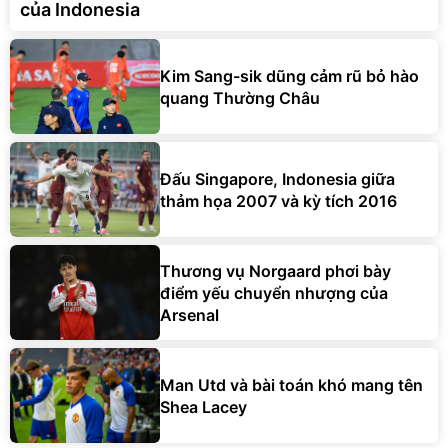
của Indonesia
Kim Sang-sik dũng cảm rũ bỏ hào
quang Thường Châu
Đấu Singapore, Indonesia giữa
thảm họa 2007 và kỳ tích 2016
Thương vụ Norgaard phơi bày
điểm yếu chuyển nhượng của
Arsenal
Man Utd và bài toán khó mang tên
Shea Lacey