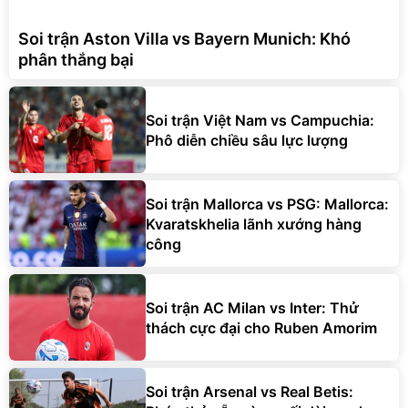
Soi trận Aston Villa vs Bayern Munich: Khó
phân thắng bại
Soi trận Việt Nam vs Campuchia:
Phô diễn chiều sâu lực lượng
Soi trận Mallorca vs PSG: Mallorca:
Kvaratskhelia lãnh xướng hàng
công
Soi trận AC Milan vs Inter: Thử
thách cực đại cho Ruben Amorim
Soi trận Arsenal vs Real Betis: