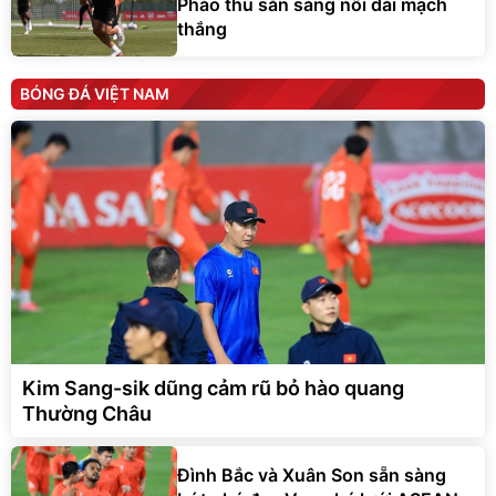
Pháo thủ sẵn sàng nối dài mạch
thắng
BÓNG ĐÁ VIỆT NAM
Kim Sang-sik dũng cảm rũ bỏ hào quang
Thường Châu
Đình Bắc và Xuân Son sẵn sàng