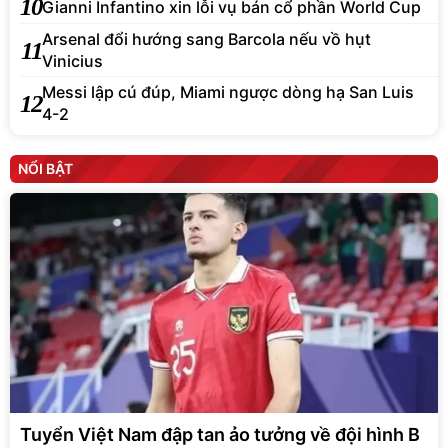
10
Gianni Infantino xin lỗi vụ bán cổ phần World Cup
Arsenal đổi hướng sang Barcola nếu vồ hụt
11
Vinicius
Messi lập cú đúp, Miami ngược dòng hạ San Luis
12
4-2
NỔI BẬT
Tuyển Việt Nam đập tan ảo tưởng về đội hình B