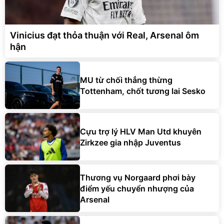
Vinicius đạt thỏa thuận với Real, Arsenal ôm
hận
MU từ chối thẳng thừng
Tottenham, chốt tương lai Sesko
Cựu trợ lý HLV Man Utd khuyên
Zirkzee gia nhập Juventus
Thương vụ Norgaard phơi bày
điểm yếu chuyển nhượng của
Arsenal