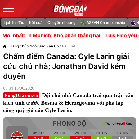
Lịch thi đấu
Kết quả
Chuyển nhượng
ASEAN Championship
N
 Khó phân thắng bại
Luis Figo yêu cầu Chủ tịch FIFA Infa
Mới nhất:
Trang chủ
Ngôi Sao Sân Cỏ
Bài viết
Chấm điểm Canada: Cyle Larin giải
cứu chủ nhà; Jonathan David kém
duyên
05:34 13/06/2026
Đội chủ nhà Canada trải qua trận cầu
BongDa.com.vn
kịch tính trước Bosnia & Herzegovina với pha lập
công quý giá của Cyle Larin.
PHONG ĐỘ
Thắng
Hòa
Thua
05-07
29-06
25-06
19-06
13-06
0 - 3
0 - 1
2 - 1
6 - 0
1 - 1