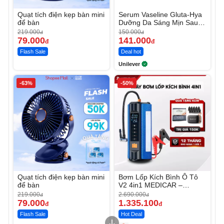
Quạt tích điện kẹp bàn mini
Serum Vaseline Gluta-Hya
để bàn
Dưỡng Da Sáng Mịn Sau 7
Ngày
219.000
150.000
đ
đ
79.000
141.000
đ
đ
Flash Sale
Deal hot
Unilever
-63%
-50%
Quạt tích điện kẹp bàn mini
Bơm Lốp Kích Bình Ô Tô
để bàn
V2 4in1 MEDICAR –
12.000mAh
219.000
2.690.000
đ
đ
79.000
1.335.100
đ
đ
Flash Sale
Hot Deal