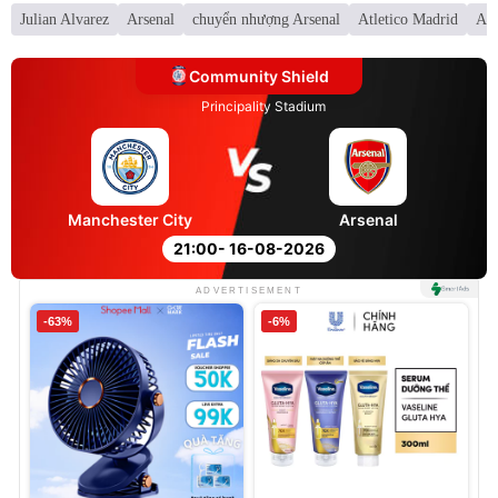
Julian Alvarez
Arsenal
chuyển nhượng Arsenal
Atletico Madrid
And
Community Shield
Principality Stadium
Manchester City
Arsenal
21:00
- 16-08-2026
ADVERTISEMENT
-63%
-6%