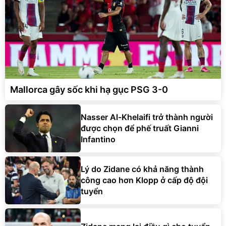
Mallorca gây sốc khi hạ gục PSG 3-0
Nasser Al-Khelaifi trở thành người
được chọn để phế truất Gianni
Infantino
Lý do Zidane có khả năng thành
công cao hơn Klopp ở cấp độ đội
tuyển