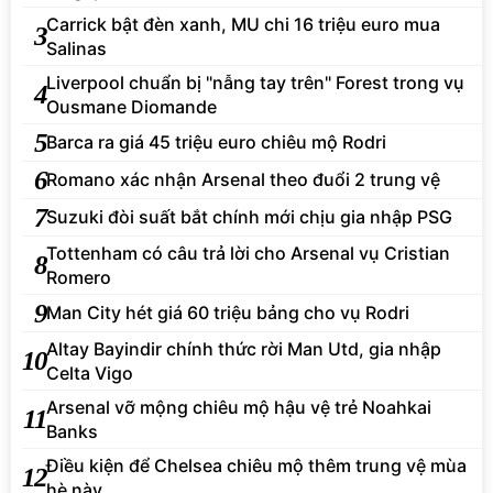
Carrick bật đèn xanh, MU chi 16 triệu euro mua
3
Salinas
Liverpool chuẩn bị "nẫng tay trên" Forest trong vụ
4
Ousmane Diomande
5
Barca ra giá 45 triệu euro chiêu mộ Rodri
6
Romano xác nhận Arsenal theo đuổi 2 trung vệ
7
Suzuki đòi suất bắt chính mới chịu gia nhập PSG
Tottenham có câu trả lời cho Arsenal vụ Cristian
8
Romero
9
Man City hét giá 60 triệu bảng cho vụ Rodri
Altay Bayindir chính thức rời Man Utd, gia nhập
10
Celta Vigo
Arsenal vỡ mộng chiêu mộ hậu vệ trẻ Noahkai
11
Banks
Điều kiện để Chelsea chiêu mộ thêm trung vệ mùa
12
hè này