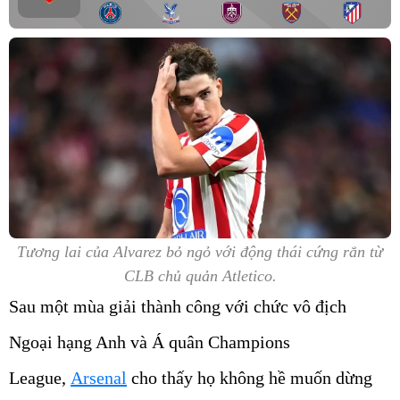
Tương lai của Alvarez bỏ ngỏ với động thái cứng rắn từ
CLB chủ quản Atletico.
Sau một mùa giải thành công với chức vô địch
Ngoại hạng Anh và Á quân Champions
League,
Arsenal
cho thấy họ không hề muốn dừng