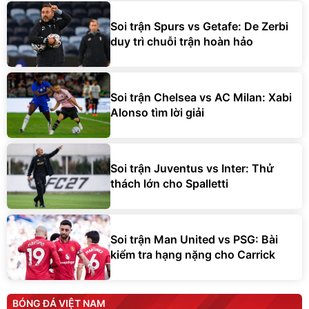
Soi trận Spurs vs Getafe: De Zerbi
duy trì chuỗi trận hoàn hảo
Soi trận Chelsea vs AC Milan: Xabi
Alonso tìm lời giải
Soi trận Juventus vs Inter: Thử
thách lớn cho Spalletti
Soi trận Man United vs PSG: Bài
kiểm tra hạng nặng cho Carrick
BÓNG ĐÁ VIỆT NAM