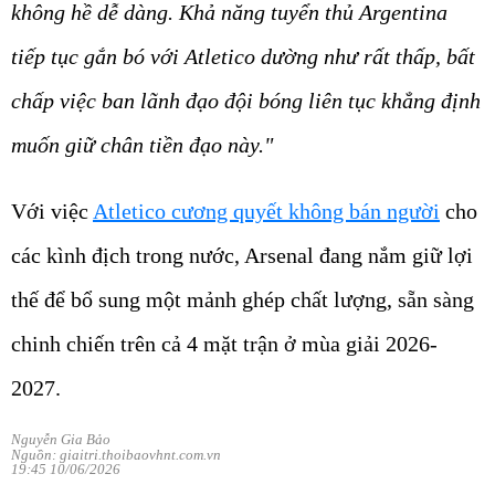
không hề dễ dàng. Khả năng tuyển thủ Argentina
tiếp tục gắn bó với Atletico dường như rất thấp, bất
chấp việc ban lãnh đạo đội bóng liên tục khẳng định
muốn giữ chân tiền đạo này."
Với việc
Atletico cương quyết không bán người
cho
các kình địch trong nước, Arsenal đang nắm giữ lợi
thế để bổ sung một mảnh ghép chất lượng, sẵn sàng
chinh chiến trên cả 4 mặt trận ở mùa giải 2026-
2027.
Nguyễn Gia Bảo
Nguồn: giaitri.thoibaovhnt.com.vn
19:45 10/06/2026