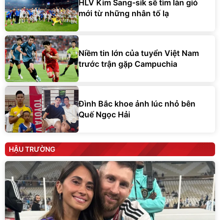
HLV Kim Sang-sik sẽ tìm làn gió
mới từ những nhân tố lạ
Niềm tin lớn của tuyển Việt Nam
trước trận gặp Campuchia
Đình Bắc khoe ảnh lúc nhỏ bên
Quế Ngọc Hải
HẬU TRƯỜNG