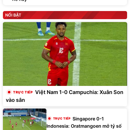
NỔI BẬT
Việt Nam 1-0 Campuchia: Xuân Son
vào sân
Singapore 0-1
Indonesia: Oratmangoen mở tỷ số