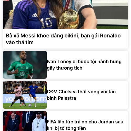
Bà xã Messi khoe dáng bikini, bạn gái Ronaldo
vào thả tim
Ivan Toney bị buộc tội hành hung
gây thương tích
CĐV Chelsea thất vọng với tân
binh Palestra
FIFA lập tức trả nợ cho Jordan sau
khi bị tố tống tiền