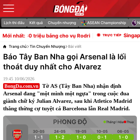
Lịch thi đấu
Kết quả
Chuyển nhượng
ASEAN Championship
N
Singapore 0-1 Indonesia: O
ảng cho vụ Rodri
Mới nhất:
Trang chủ
Tin Chuyển Nhượng
Bài viết
Báo Tây Ban Nha gọi Arsenal là lối
thoát duy nhất cho Alvarez
19:45 10/06/2026
Tờ AS (Tây Ban Nha) nhận định
BongDa.com.vn
Arsenal đang "một mình một ngựa" trong cuộc đua
giành chữ ký Julian Alvarez, sau khi Atletico Madrid
thẳng thừng cự tuyệt cả Barcelona lẫn Real Madrid.
PHONG ĐỘ
Thắng
Hòa
Thua
30-05
24-05
19-05
10-05
06-05
1 - 1
1 - 2
1 - 0
0 - 1
1 - 0