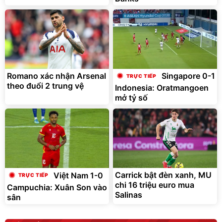
G-FORCE VIETNA
Romano xác nhận Arsenal
Singapore 0-1
theo đuổi 2 trung vệ
Indonesia: Oratmangoen
mở tỷ số
Carrick bật đèn xanh, MU
Việt Nam 1-0
chi 16 triệu euro mua
Campuchia: Xuân Son vào
Salinas
sân