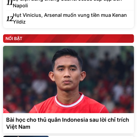
11
Napoli
Hụt Vinicius, Arsenal muốn vung tiền mua Kenan
12
Yildiz
NỔI BẬT
Bài học cho thủ quân Indonesia sau lời chỉ trích
Việt Nam