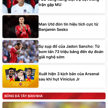
trận gặp MU
Man Utd đón tín hiệu tích cực từ
Benjamin Sesko
Sự sụp đổ của Jadon Sancho: Từ
bom tấn 73 triệu bảng đến dự đoán
giải nghệ sớm
Xuất hiện 3 kịch bản của Arsenal
sau khi hụt Vinicius Jr
BÓNG ĐÁ TÂY BAN NHA