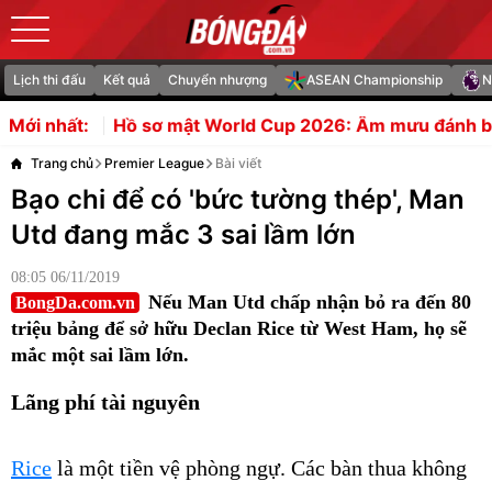
Lịch thi đấu
Kết quả
Chuyển nhượng
ASEAN Championship
N
mật World Cup 2026: Âm mưu đánh bom Messi và bám đu
Mới nhất:
Trang chủ
Premier League
Bài viết
Bạo chi để có 'bức tường thép', Man
Utd đang mắc 3 sai lầm lớn
08:05 06/11/2019
Nếu Man Utd chấp nhận bỏ ra đến 80
BongDa.com.vn
triệu bảng để sở hữu Declan Rice từ West Ham, họ sẽ
mắc một sai lầm lớn.
Lãng phí tài nguyên
Rice
là một tiền vệ phòng ngự. Các bàn thua không