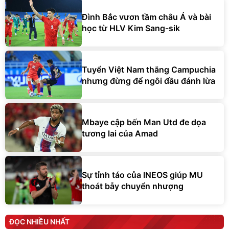
Đình Bắc vươn tầm châu Á và bài
học từ HLV Kim Sang-sik
Tuyển Việt Nam thắng Campuchia
nhưng đừng để ngôi đầu đánh lừa
Mbaye cập bến Man Utd đe dọa
tương lai của Amad
Sự tỉnh táo của INEOS giúp MU
thoát bẫy chuyển nhượng
ĐỌC NHIỀU NHẤT