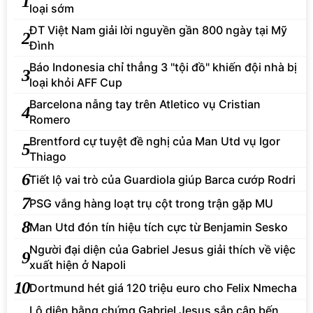
1
loại sớm
ĐT Việt Nam giải lời nguyền gần 800 ngày tại Mỹ
2
Đình
Báo Indonesia chỉ thẳng 3 "tội đồ" khiến đội nhà bị
3
loại khỏi AFF Cup
Barcelona nẫng tay trên Atletico vụ Cristian
4
Romero
Brentford cự tuyệt đề nghị của Man Utd vụ Igor
5
Thiago
6
Tiết lộ vai trò của Guardiola giúp Barca cướp Rodri
7
PSG vắng hàng loạt trụ cột trong trận gặp MU
8
Man Utd đón tín hiệu tích cực từ Benjamin Sesko
Người đại diện của Gabriel Jesus giải thích về việc
9
xuất hiện ở Napoli
10
Dortmund hét giá 120 triệu euro cho Felix Nmecha
Lộ diện bằng chứng Gabriel Jesus sắp cập bến