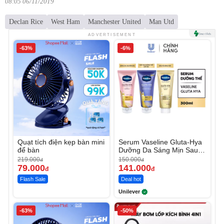
08:05 06/11/2019
Declan Rice
West Ham
Manchester United
Man Utd
ADVERTISEMENT
-63%
-6%
Quạt tích điện kẹp bàn mini
Serum Vaseline Gluta-Hya
để bàn
Dưỡng Da Sáng Mịn Sau 7
Ngày
219.000
150.000
đ
đ
79.000
141.000
đ
đ
Flash Sale
Deal hot
Unilever
-63%
-50%