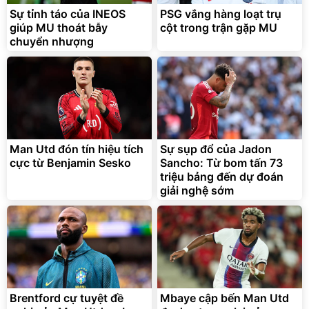
Sự tỉnh táo của INEOS
PSG vắng hàng loạt trụ
giúp MU thoát bẫy
cột trong trận gặp MU
chuyển nhượng
Bạt phủ xe ô tô cao cấp,
Xe đạp điện trợ lực G-
tráng nhôm 03 lớp
Force C14 gấp gọn bỏ cốp
tiện lợi
392.000
9.900.000
đ
đ
325.000
7.092.000
Man Utd đón tín hiệu tích
đ
Sự sụp đổ của Jadon
đ
cực từ Benjamin Sesko
Sancho: Từ bom tấn 73
Đã bán nhiều
Đang xem nhiều
triệu bảng đến dự đoán
G-FORCE VIETNA
giải nghệ sớm
Brentford cự tuyệt đề
Mbaye cập bến Man Utd