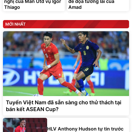
nghị của Man Utd vụ Igor
đe dọa tương lai của
Thiago
Amad
MỚI NHẤT
Tuyển Việt Nam đã sẵn sàng cho thử thách tại
bán kết ASEAN Cup?
HLV Anthony Hudson tự tin trước