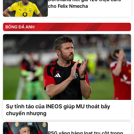
cho Felix Nmecha
BÓNG ĐÁ ANH
Sự tỉnh táo của INEOS giúp MU thoát bẫy
chuyển nhượng
PSG vắng hàng loạt trụ cột trong