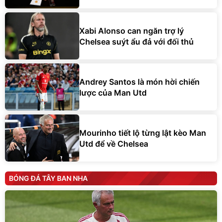
Xabi Alonso can ngăn trợ lý
Chelsea suýt ẩu đả với đối thủ
Andrey Santos là món hời chiến
lược của Man Utd
Mourinho tiết lộ từng lật kèo Man
Utd để về Chelsea
BÓNG ĐÁ TÂY BAN NHA