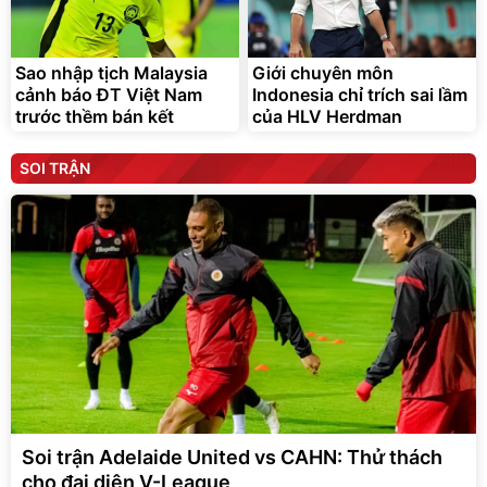
Sao nhập tịch Malaysia
Giới chuyên môn
cảnh báo ĐT Việt Nam
Indonesia chỉ trích sai lầm
trước thềm bán kết
của HLV Herdman
SOI TRẬN
Soi trận Adelaide United vs CAHN: Thử thách
cho đại diện V-League