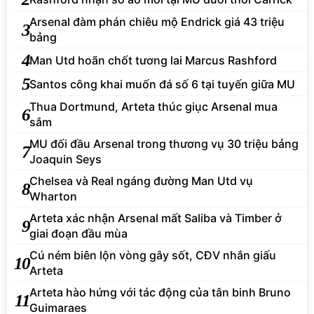
Arsenal đàm phán chiêu mộ Endrick giá 43 triệu
3
bảng
4
Man Utd hoãn chốt tương lai Marcus Rashford
5
Santos công khai muốn đá số 6 tại tuyến giữa MU
Thua Dortmund, Arteta thúc giục Arsenal mua
6
sắm
MU đối đầu Arsenal trong thương vụ 30 triệu bảng
7
Joaquin Seys
Chelsea và Real ngáng đường Man Utd vụ
8
Wharton
Arteta xác nhận Arsenal mất Saliba và Timber ở
9
giai đoạn đầu mùa
Cú ném biên lộn vòng gây sốt, CĐV nhắn giấu
10
Arteta
Arteta hào hứng với tác động của tân binh Bruno
11
Guimaraes