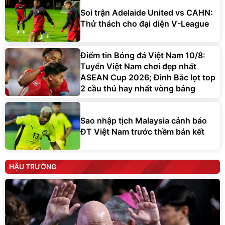
Soi trận Adelaide United vs CAHN:
Thử thách cho đại diện V-League
Điểm tin Bóng đá Việt Nam 10/8:
Tuyển Việt Nam chơi đẹp nhất
ASEAN Cup 2026; Đình Bắc lọt top
2 cầu thủ hay nhất vòng bảng
Sao nhập tịch Malaysia cảnh báo
ĐT Việt Nam trước thềm bán kết
HẬU TRƯỜNG