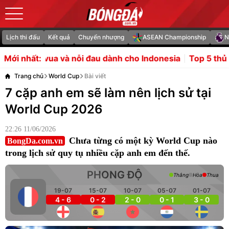
Lịch thi đấu
Kết quả
Chuyển nhượng
ASEAN Championship
N
nỗi đau dành cho Indonesia
Top 5 thủ môn đắt giá nhất l
Mới nhất:
Trang chủ
World Cup
Bài viết
7 cặp anh em sẽ làm nên lịch sử tại
World Cup 2026
22:26 11/06/2026
Chưa từng có một kỳ World Cup nào
BongDa.com.vn
trong lịch sử quy tụ nhiều cặp anh em đến thế.
PHONG ĐỘ
Thắng
Hòa
Thua
19-07
15-07
10-07
05-07
01-07
4 - 6
0 - 2
2 - 0
0 - 1
3 - 0