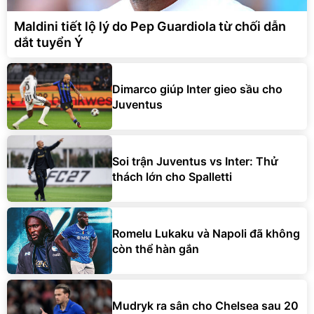
Maldini tiết lộ lý do Pep Guardiola từ chối dẫn
dắt tuyển Ý
Dimarco giúp Inter gieo sầu cho
Juventus
Soi trận Juventus vs Inter: Thử
thách lớn cho Spalletti
Romelu Lukaku và Napoli đã không
còn thể hàn gắn
Mudryk ra sân cho Chelsea sau 20