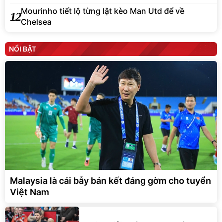
Mourinho tiết lộ từng lật kèo Man Utd để về
12
Chelsea
NỔI BẬT
Malaysia là cái bẫy bán kết đáng gờm cho tuyển
Việt Nam