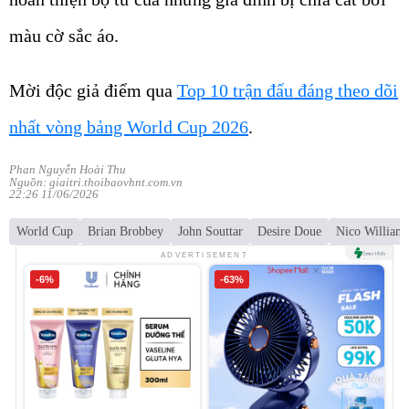
màu cờ sắc áo.
Mời độc giả điểm qua
Top 10 trận đấu đáng theo dõi
nhất vòng bảng World Cup 2026
.
Phan Nguyễn Hoài Thu
Nguồn: giaitri.thoibaovhnt.com.vn
22:26 11/06/2026
World Cup
Brian Brobbey
John Souttar
Desire Doue
Nico William
ADVERTISEMENT
-6%
-63%