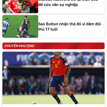
để cứu vãn sự nghiệp
Sao Bolton nhận thẻ đỏ vì đấm đối
thủ 17 tuổi
CHUYỂN NHƯỢNG