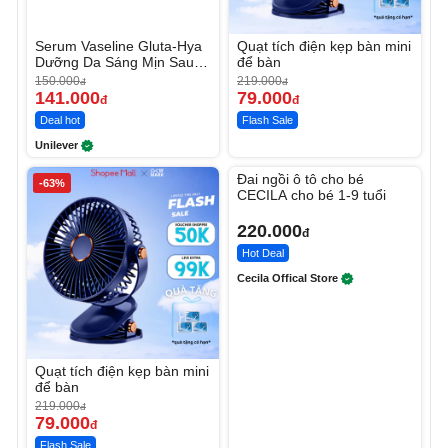
Serum Vaseline Gluta-Hya
Quạt tích điện kẹp bàn mini
Dưỡng Da Sáng Mịn Sau 7
để bàn
Ngày
150.000
219.000
đ
đ
141.000
79.000
đ
đ
Deal hot
Flash Sale
Unilever
Unmute
Đai ngồi ô tô cho bé
-63%
CECILA cho bé 1-9 tuổi
220.000
đ
Hot Deal
Cecila Offical Store
Quạt tích điện kẹp bàn mini
để bàn
219.000
đ
79.000
đ
Flash Sale