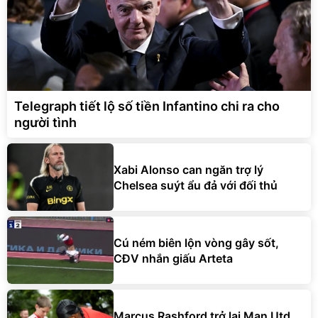
Telegraph tiết lộ số tiền Infantino chi ra cho
người tình
Xabi Alonso can ngăn trợ lý
Chelsea suýt ẩu đả với đối thủ
Cú ném biên lộn vòng gây sốt,
CĐV nhắn giấu Arteta
Marcus Rashford trở lại Man Utd