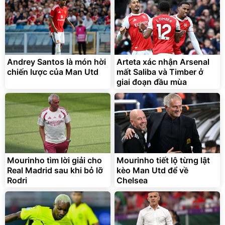
Andrey Santos là món hời
Arteta xác nhận Arsenal
chiến lược của Man Utd
mất Saliba và Timber ở
giai đoạn đầu mùa
Mourinho tìm lời giải cho
Mourinho tiết lộ từng lật
Real Madrid sau khi bỏ lỡ
kèo Man Utd để về
Rodri
Chelsea