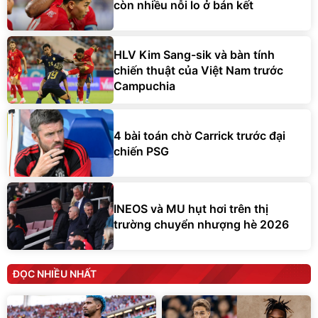
còn nhiều nỗi lo ở bán kết
HLV Kim Sang-sik và bàn tính
chiến thuật của Việt Nam trước
Campuchia
4 bài toán chờ Carrick trước đại
chiến PSG
INEOS và MU hụt hơi trên thị
trường chuyển nhượng hè 2026
ĐỌC NHIỀU NHẤT