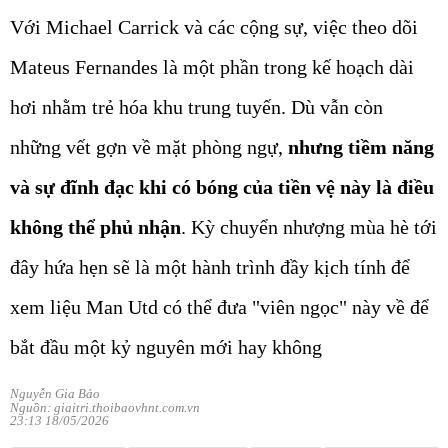
Với Michael Carrick và các cộng sự, việc theo dõi
Mateus Fernandes là một phần trong kế hoạch dài
hơi nhằm trẻ hóa khu trung tuyến. Dù vẫn còn
những vết gợn về mặt phòng ngự,
nhưng tiềm năng
và sự đĩnh đạc khi có bóng của tiền vệ này là điều
không thể phủ nhận
. Kỳ chuyển nhượng mùa hè tới
đây hứa hẹn sẽ là một hành trình đầy kịch tính để
xem liệu Man Utd có thể đưa "viên ngọc" này về để
bắt đầu một kỷ nguyên mới hay không
Nguyễn Gia Bảo
Nguồn: giaitri.thoibaovhnt.com.vn
23:13 18/05/2026