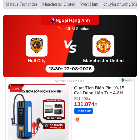
Mateus Fernandes
Manchester United
West Ham
chuyển nhượng Man
Ngoại Hạng Anh
The MKM Stadium
Hull City
Manchester United
18:30
- 22-08-2026
Unmute
ADVERTISEMENT
Quạt Tích Điện Pin 10-15
-50%
-54%
Cell Dùng Liên Tục 4-8H
291.500
đ
131.874
đ
Flash Sale