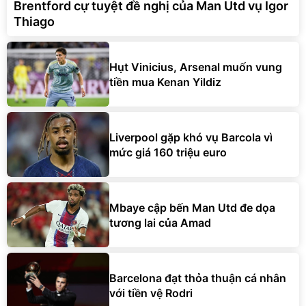
Brentford cự tuyệt đề nghị của Man Utd vụ Igor
Thiago
Hụt Vinicius, Arsenal muốn vung
tiền mua Kenan Yildiz
Liverpool gặp khó vụ Barcola vì
mức giá 160 triệu euro
Mbaye cập bến Man Utd đe dọa
tương lai của Amad
Barcelona đạt thỏa thuận cá nhân
với tiền vệ Rodri