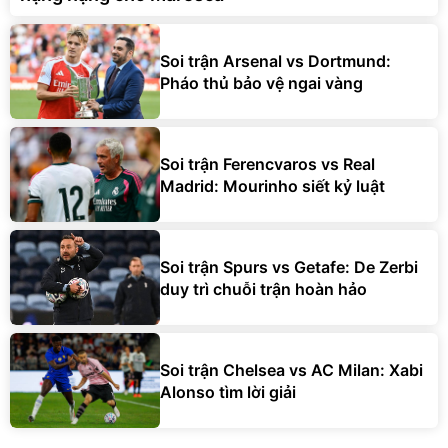
Soi trận Arsenal vs Dortmund:
Pháo thủ bảo vệ ngai vàng
Soi trận Ferencvaros vs Real
Madrid: Mourinho siết kỷ luật
Soi trận Spurs vs Getafe: De Zerbi
duy trì chuỗi trận hoàn hảo
Soi trận Chelsea vs AC Milan: Xabi
Alonso tìm lời giải