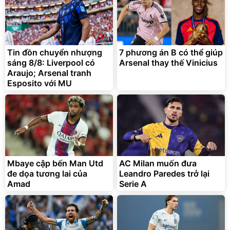
Tin đồn chuyển nhượng
7 phương án B có thể giúp
sáng 8/8: Liverpool có
Arsenal thay thế Vinicius
Araujo; Arsenal tranh
Esposito với MU
Mbaye cập bến Man Utd
AC Milan muốn đưa
đe dọa tương lai của
Leandro Paredes trở lại
Amad
Serie A