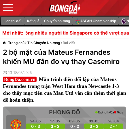
Lịch thi đấu
Kết quả
Chuyển nhượng
ASEAN Championship
N
iều người tin Singapore có thể vượt qua vòng bảng"
Soi 
Mới nhất:
Trang chủ
Tin Chuyển Nhượng
Bài viết
2 bộ mặt của Mateus Fernandes
khiến MU đắn đo vụ thay Casemiro
23:13 18/05/2026
Màn trình diễn đối lập của Mateus
BongDa.com.vn
Fernandes trong trận West Ham thua Newcastle 1-3
cho thấy mục tiêu của Man Utd vẫn cần thêm thời gian
để hoàn thiện.
PHONG ĐỘ
Thắng
Hòa
Thua
24-05
17-05
09-05
03-05
28-04
0 - 3
3 - 2
0 - 0
3 - 2
2 - 1