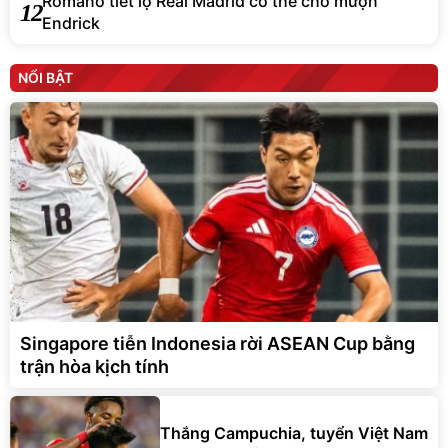
Romano tiết lộ Real Madrid có thể cho mượn
12
Endrick
NỔI BẬT
Singapore tiễn Indonesia rời ASEAN Cup bằng
trận hòa kịch tính
Thắng Campuchia, tuyển Việt Nam