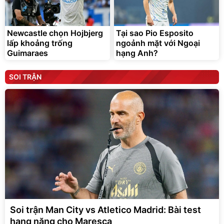
Newcastle chọn Hojbjerg
Tại sao Pio Esposito
lấp khoảng trống
ngoảnh mặt với Ngoại
Guimaraes
hạng Anh?
SOI TRẬN
Soi trận Man City vs Atletico Madrid: Bài test
hạng nặng cho Maresca