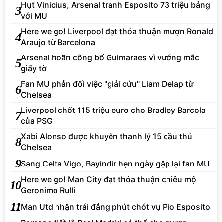
Hụt Vinicius, Arsenal tranh Esposito 73 triệu bảng
3
với MU
Here we go! Liverpool đạt thỏa thuận mượn Ronald
4
Araujo từ Barcelona
Arsenal hoãn công bố Guimaraes vì vướng mắc
5
giấy tờ
Fan MU phản đối việc "giải cứu" Liam Delap từ
6
Chelsea
Liverpool chốt 115 triệu euro cho Bradley Barcola
7
của PSG
Xabi Alonso được khuyên thanh lý 15 cầu thủ
8
Chelsea
9
Sang Celta Vigo, Bayindir hẹn ngày gặp lại fan MU
Here we go! Man City đạt thỏa thuận chiêu mộ
10
Geronimo Rulli
11
Man Utd nhận trái đắng phút chót vụ Pio Esposito