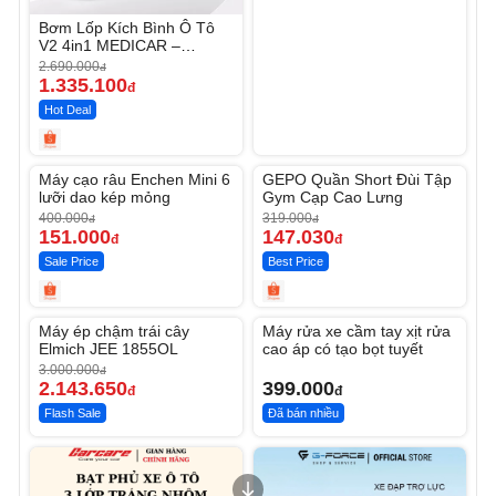
Bơm Lốp Kích Bình Ô Tô
V2 4in1 MEDICAR –
12.000mAh
2.690.000
đ
1.335.100
đ
Hot Deal
Unmute
Unmute
Máy cạo râu Enchen Mini 6
GEPO Quần Short Đùi Tập
-62%
-53%
lưỡi dao kép mỏng
Gym Cạp Cao Lưng
400.000
319.000
đ
đ
151.000
147.030
đ
đ
Sale Price
Best Price
Unmute
Unmute
Máy ép chậm trái cây
Máy rửa xe cầm tay xịt rửa
-28%
Elmich JEE 1855OL
cao áp có tạo bọt tuyết
3.000.000
đ
2.143.650
399.000
đ
đ
Flash Sale
Đã bán nhiều