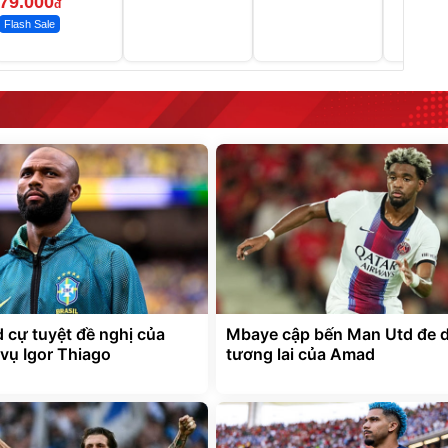
79.000
đ
Flash Sale
d cự tuyệt đề nghị của
Mbaye cập bến Man Utd đe 
vụ Igor Thiago
tương lai của Amad