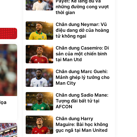
295.000
Payet: Kẻ lãng du và
đ
những đường cong vượt
Đã bán nhiều
thời gian
Chân dung Neymar: Vũ
điệu dang dở của hoàng
tử không ngai
Chân dung Casemiro: Di
sản của một chiến binh
tại Man Utd
Chân dung Marc Guehi:
Mảnh ghép lý tưởng cho
Man City
Chân dung Sadio Mane:
Tượng đài bất tử tại
dọa
AFCON
Chân dung Harry
Maguire: Bài học không
gục ngã tại Man United