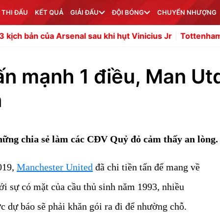
 THI ĐẤU
KẾT QUẢ
GIẢI ĐẤU
ĐỘI BÓNG
CHUYỂN NHƯỢNG
 Arsenal sau khi hụt Vinicius Jr
Tottenham được khuyên 
n mạnh 1 điều, Man Ut
n
hững chia sẻ làm các CĐV Quỷ đỏ cảm thấy an lòng.
019,
Manchester United
đã chi tiền tấn để mang về
ới sự có mặt của cầu thủ sinh năm 1993, nhiều
 dự báo sẽ phải khăn gói ra đi để nhường chỗ.