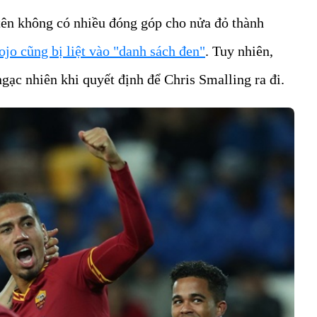
i tên không có nhiều đóng góp cho nửa đỏ thành
jo cũng bị liệt vào "danh sách đen"
. Tuy nhiên,
ạc nhiên khi quyết định để Chris Smalling ra đi.