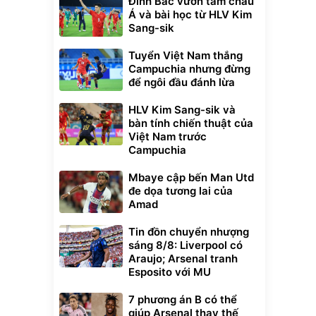
Đình Bắc vươn tầm châu
Á và bài học từ HLV Kim
Sang-sik
Tuyển Việt Nam thắng
Campuchia nhưng đừng
để ngôi đầu đánh lừa
HLV Kim Sang-sik và
bàn tính chiến thuật của
Việt Nam trước
Campuchia
Mbaye cập bến Man Utd
đe dọa tương lai của
Amad
Tin đồn chuyển nhượng
sáng 8/8: Liverpool có
Araujo; Arsenal tranh
Esposito với MU
7 phương án B có thể
giúp Arsenal thay thế