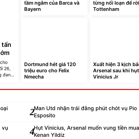
tầm ngắm của Barca và
từng nổi loạn để rờ
Bayern
Tottenham
 tấn
 sớm
ncho
Dortmund hét giá 120
Xuất hiện 3 kịch b
ổi 26,
triệu euro cho Felix
Arsenal sau khi hụt
ng đang
Nmecha
Vinicius Jr
ghiệp
loại
Man Utd nhận trái đắng phút chót vụ Pio
2
Esposito
d vụ
Hụt Vinicius, Arsenal muốn vung tiền mu
4
Kenan Yildiz