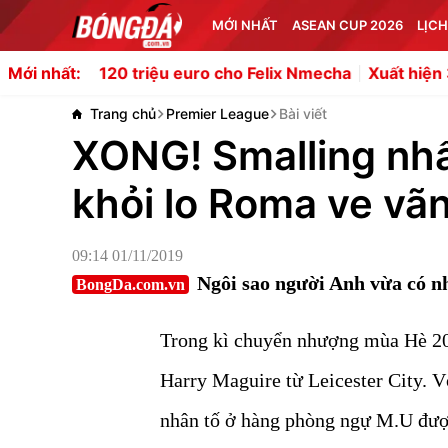
MỚI NHẤT
ASEAN CUP 2026
LỊCH
20 triệu euro cho Felix Nmecha
Xuất hiện 3 kịch bản của
Mới nhất:
Trang chủ
Premier League
Bài viết
XONG! Smalling nhấ
khỏi lo Roma ve vã
09:14 01/11/2019
Ngôi sao người Anh vừa có n
BongDa.com.vn
Trong kì chuyển nhượng mùa Hè 2
Harry Maguire từ Leicester City. V
nhân tố ở hàng phòng ngự M.U được