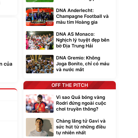
i
DNA Anderlecht:
Champagne Football và
màu tím Hoàng gia
DNA AS Monaco:
Nghịch lý tuyệt đẹp bên
bờ Địa Trung Hải
DNA Gremio: Không
Joga Bonito, chỉ có máu
ản của
và nước mắt
OFF THE PITCH
Vì sao Quả bóng vàng
Rodri đứng ngoài cuộc
chơi truyền thông?
Chàng lãng tử Gavi và
sức hút từ những điều
a
tự nhiên nhất