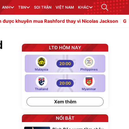
ANH
TBN
SOI TRẬN
VIỆT NAM
KHÁC
mua Rashford thay vì Nicolas Jackson
Gianni Infantino
d
LTĐ HÔM NAY
20:00
Malaysia
Philippines
20:00
Thailand
Myanmar
Xem thêm
NỔI BẬT