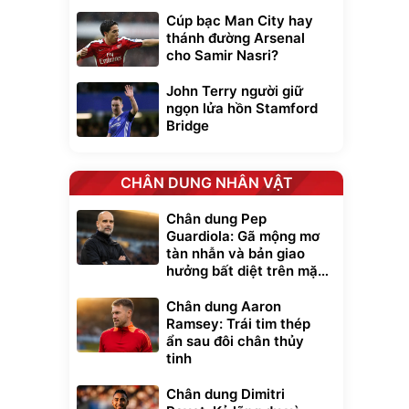
Cúp bạc Man City hay
thánh đường Arsenal
cho Samir Nasri?
John Terry người giữ
ngọn lửa hồn Stamford
Bridge
CHÂN DUNG NHÂN VẬT
Chân dung Pep
Unmute
Guardiola: Gã mộng mơ
t Bụi Lau
Vali Bamozo
tàn nhẫn và bản giao
-001 -
Khung Nhôm
hưởng bất diệt trên mặt
inh
9066 Size
1.000.000
đ
đ
cỏ xanh
20/24/28 Cao Cấp
000
825.000
đ
đ
Chân dung Aaron
Flash Sale
Ramsey: Trái tim thép
ẩn sau đôi chân thủy
tinh
Lót ghế ôtô, nâng
lưng chống nóng
Chân dung Dimitri
giúp thoải mái
trong di chuyển