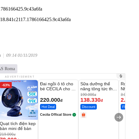
n
09:14 01/11/2019
AS Roma
Unmute
Unmute
Unmute
ADVERTISEMENT
Đai ngồi ô tô cho
Sữa dưỡng thể
Robot Hú
-63%
-27%
bé CECILA cho bé
nâng tông tức thì
Nhà - D2
1-9 tuổi
Vaseline Body
Thông M
190.000
3.000.000
đ
220.000
138.330
2.200.
đ
đ
Hot Deal
Discount
Flash Sale
Cecila Offical Store
Quạt tích điện kẹp
bàn mini để bàn
219.000
đ