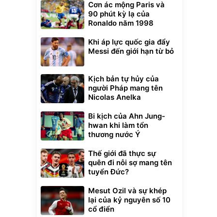
Cơn ác mộng Paris và
90 phút kỳ lạ của
Ronaldo năm 1998
Khi áp lực quốc gia đẩy
Messi đến giới hạn từ bỏ
Kịch bản tự hủy của
người Pháp mang tên
Nicolas Anelka
Bi kịch của Ahn Jung-
hwan khi làm tổn
thương nước Ý
Thế giới đã thực sự
quên đi nỗi sợ mang tên
tuyển Đức?
Mesut Ozil và sự khép
lại của kỷ nguyên số 10
cổ điển