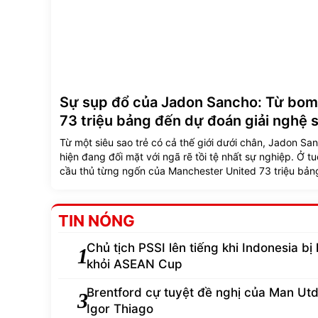
Sự sụp đổ của Jadon Sancho: Từ bom
73 triệu bảng đến dự đoán giải nghệ
Từ một siêu sao trẻ có cả thế giới dưới chân, Jadon Sa
hiện đang đối mặt với ngã rẽ tồi tệ nhất sự nghiệp. Ở tu
cầu thủ từng ngốn của Manchester United 73 triệu bả
trở thành cầu thủ tự do sau những nỗ lực cứu vãn sự n
bất thành tại Aston Villa.
TIN NÓNG
Chủ tịch PSSI lên tiếng khi Indonesia bị 
1
khỏi ASEAN Cup
Brentford cự tuyệt đề nghị của Man Ut
3
Igor Thiago