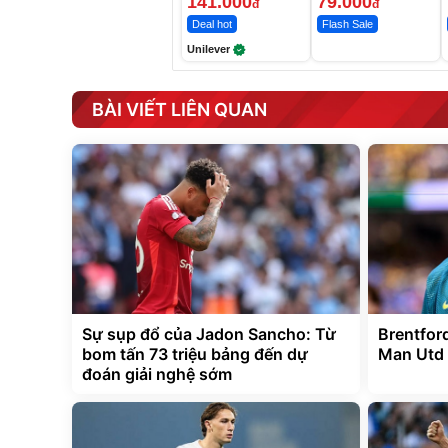
141.000
79.000
đ
đ
Deal hot
Flash Sale
Unilever
BÀI VIẾT LIÊN QUAN
Sự sụp đổ của Jadon Sancho: Từ
Brentfor
bom tấn 73 triệu bảng đến dự
Man Utd 
đoán giải nghệ sớm