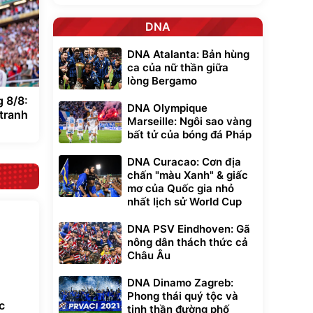
DNA
DNA Atalanta: Bản hùng
ca của nữ thần giữa
lòng Bergamo
 8/8:
DNA Olympique
 tranh
Marseille: Ngôi sao vàng
bất tử của bóng đá Pháp
DNA Curacao: Cơn địa
chấn "màu Xanh" & giấc
mơ của Quốc gia nhỏ
nhất lịch sử World Cup
DNA PSV Eindhoven: Gã
nông dân thách thức cả
Châu Âu
DNA Dinamo Zagreb:
Phong thái quý tộc và
c
tinh thần đường phố