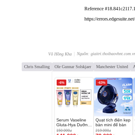
Nguồn: giaitri.thoibaovhnt.com.v
Võ Hồng Kha
Chris Smalling
Ole Gunnar Solskjaer
Manchester United
-6%
-63%
Serum Vaseline
Quạt tích điện kẹp
Gluta-Hya Dưỡng
bàn mini để bàn
Da Sáng Mịn Sau
150.000
219.000
đ
đ
7 Ngày