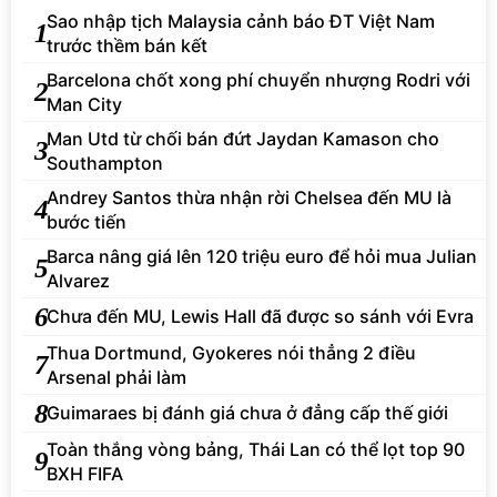
Sao nhập tịch Malaysia cảnh báo ĐT Việt Nam
1
trước thềm bán kết
Barcelona chốt xong phí chuyển nhượng Rodri với
2
Man City
Man Utd từ chối bán đứt Jaydan Kamason cho
3
Southampton
Andrey Santos thừa nhận rời Chelsea đến MU là
4
bước tiến
Barca nâng giá lên 120 triệu euro để hỏi mua Julian
5
Alvarez
6
Chưa đến MU, Lewis Hall đã được so sánh với Evra
Thua Dortmund, Gyokeres nói thẳng 2 điều
7
Arsenal phải làm
8
Guimaraes bị đánh giá chưa ở đẳng cấp thế giới
Toàn thắng vòng bảng, Thái Lan có thể lọt top 90
9
BXH FIFA