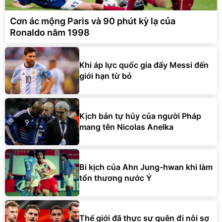
Cơn ác mộng Paris và 90 phút kỳ lạ của
Ronaldo năm 1998
Khi áp lực quốc gia đẩy Messi đến
giới hạn từ bỏ
Kịch bản tự hủy của người Pháp
mang tên Nicolas Anelka
Bi kịch của Ahn Jung-hwan khi làm
tổn thương nước Ý
Thế giới đã thực sự quên đi nỗi sợ