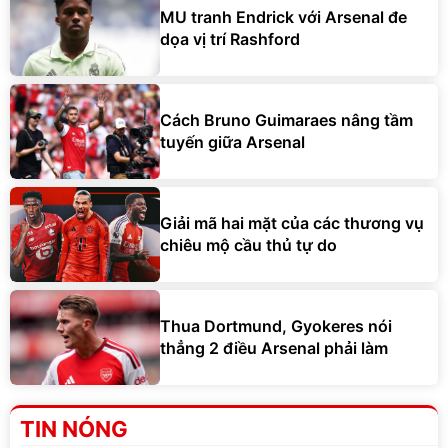
MU tranh Endrick với Arsenal đe
dọa vị trí Rashford
Cách Bruno Guimaraes nâng tầm
tuyến giữa Arsenal
Giải mã hai mặt của các thương vụ
chiêu mộ cầu thủ tự do
Thua Dortmund, Gyokeres nói
thẳng 2 điều Arsenal phải làm
TIN NÓNG