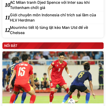
AC Milan tranh Djed Spence với Inter sau khi
10
Tottenham chốt giá
Giới chuyên môn Indonesia chỉ trích sai lầm của
11
HLV Herdman
Mourinho tiết lộ từng lật kèo Man Utd để về
12
Chelsea
NỔI BẬT