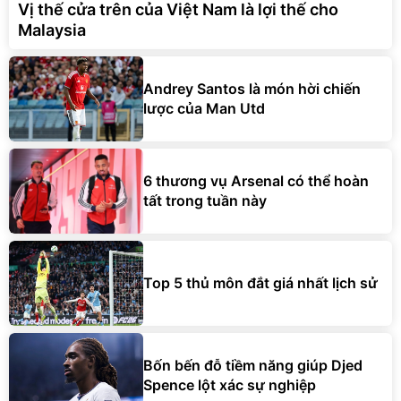
Vị thế cửa trên của Việt Nam là lợi thế cho
Malaysia
Andrey Santos là món hời chiến
lược của Man Utd
6 thương vụ Arsenal có thể hoàn
tất trong tuần này
Top 5 thủ môn đắt giá nhất lịch sử
Bốn bến đỗ tiềm năng giúp Djed
Spence lột xác sự nghiệp