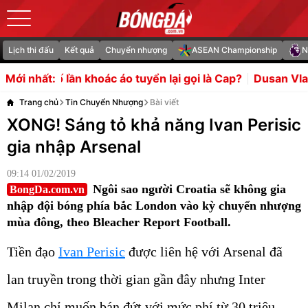
Lịch thi đấu
Kết quả
Chuyển nhượng
ASEAN Championship
N
hoác áo tuyển lại gọi là Cap?
Dusan Vlahovic "mở lòng" tr
Mới nhất:
Trang chủ
Tin Chuyển Nhượng
Bài viết
XONG! Sáng tỏ khả năng Ivan Perisic
gia nhập Arsenal
09:14 01/02/2019
Ngôi sao người Croatia sẽ không gia
BongDa.com.vn
nhập đội bóng phía bắc London vào kỳ chuyển nhượng
mùa đông, theo Bleacher Report Football.
Tiền đạo
Ivan Perisic
được liên hệ với Arsenal đã
lan truyền trong thời gian gần đây nhưng Inter
Milan chỉ muốn bán đứt với mức phí từ 30 triệu