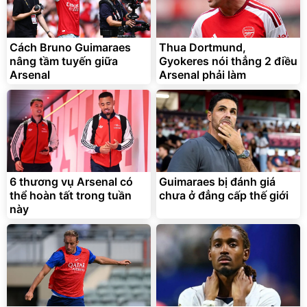
Cách Bruno Guimaraes
Thua Dortmund,
nâng tầm tuyến giữa
Gyokeres nói thẳng 2 điều
Arsenal
Arsenal phải làm
Bạt phủ xe ô tô cao cấp,
Xe đạp điện trợ lực G-
tráng nhôm 03 lớp
Force C14 gấp gọn bỏ cốp
tiện lợi
392.000
9.900.000
đ
đ
325.000
7.092.000
6 thương vụ Arsenal có
đ
Guimaraes bị đánh giá
đ
thể hoàn tất trong tuần
chưa ở đẳng cấp thế giới
Đã bán nhiều
Đang xem nhiều
này
G-FORCE VIETNA