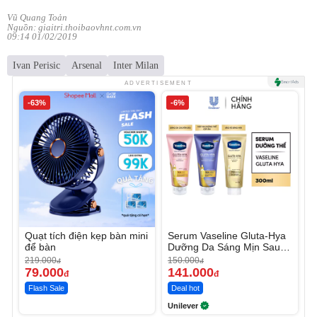
Vũ Quang Toản
Nguồn: giaitri.thoibaovhnt.com.vn
09:14 01/02/2019
Ivan Perisic
Arsenal
Inter Milan
ADVERTISEMENT
-63%
-6%
Quạt tích điện kẹp bàn mini
Serum Vaseline Gluta-Hya
để bàn
Dưỡng Da Sáng Mịn Sau 7
Ngày
219.000
150.000
đ
đ
79.000
141.000
đ
đ
Flash Sale
Deal hot
Unilever