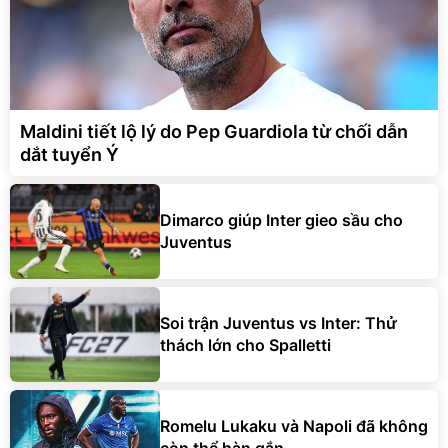
Maldini tiết lộ lý do Pep Guardiola từ chối dẫn
dắt tuyển Ý
Dimarco giúp Inter gieo sầu cho
Juventus
Soi trận Juventus vs Inter: Thử
thách lớn cho Spalletti
Romelu Lukaku và Napoli đã không