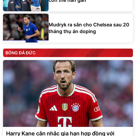
còn thể hàn gắn
Mudryk ra sân cho Chelsea sau 20
tháng thụ án doping
BÓNG ĐÁ ĐỨC
Harry Kane cân nhắc gia hạn hợp đồng với