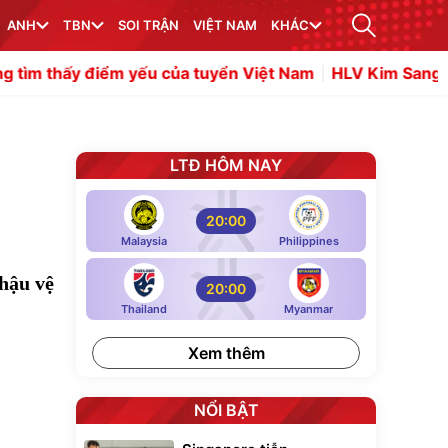
ANH
TBN
SOI TRẬN
VIỆT NAM
KHÁC
 yếu của tuyển Việt Nam
HLV Kim Sang Sik muốn Đình 
LTĐ HÔM NAY
20:00
Malaysia
Philippines
hậu vệ
20:00
Thailand
Myanmar
Xem thêm
NỔI BẬT