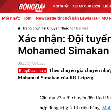
MỚI NHẤT
ASEAN CUP 2026
LỊCH
m
Newcastle từ chối bán Lewis Hall, MU lo khủng hoảng c
Mới nhất:
Trang chủ
Tin Chuyển Nhượng
Bài viết
Xác nhận: Đội tuyể
Mohamed Simakan
06:17 14/05/2023
Theo chuyên gia chuyển nhượ
BongDa.com.vn
Mohamed Simakan của RB Leipzig.
Cầu thủ 23 tuổi chuyển đến Red Bu
hợp đồng trị giá 13 triệu bảng.
Moh