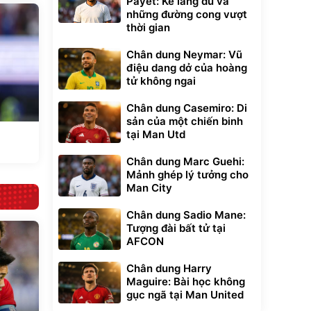
Payet: Kẻ lãng du và
những đường cong vượt
thời gian
Chân dung Neymar: Vũ
điệu dang dở của hoàng
tử không ngai
Chân dung Casemiro: Di
sản của một chiến binh
tại Man Utd
Chân dung Marc Guehi:
Mảnh ghép lý tưởng cho
Man City
Chân dung Sadio Mane:
Tượng đài bất tử tại
AFCON
Chân dung Harry
Maguire: Bài học không
gục ngã tại Man United