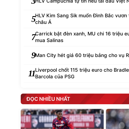
3
HLV Campuchia tự tin nếu tái đấu Việt
HLV Kim Sang Sik muốn Đình Bắc vươn
5
châu Á
Carrick bật đèn xanh, MU chi 16 triệu e
7
mua Salinas
9
Man City hét giá 60 triệu bảng cho vụ R
Liverpool chốt 115 triệu euro cho Bradl
11
Barcola của PSG
ĐỌC NHIỀU NHẤT