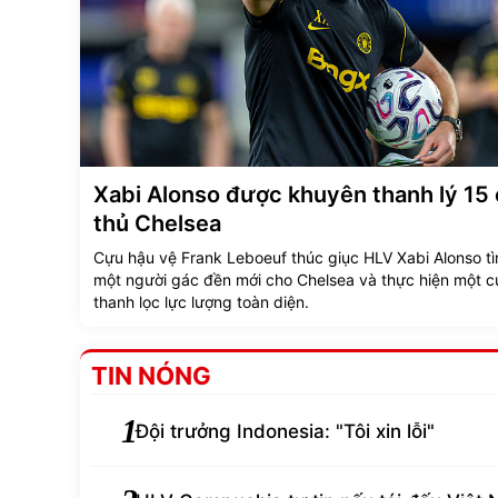
Xabi Alonso được khuyên thanh lý 15
thủ Chelsea
Cựu hậu vệ Frank Leboeuf thúc giục HLV Xabi Alonso t
một người gác đền mới cho Chelsea và thực hiện một c
thanh lọc lực lượng toàn diện.
TIN NÓNG
1
Đội trưởng Indonesia: "Tôi xin lỗi"