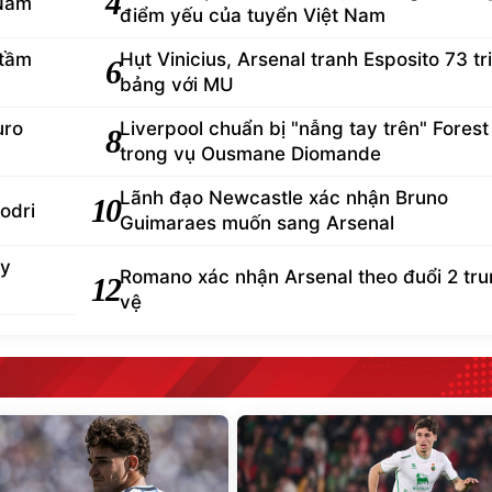
4
 Nam
điểm yếu của tuyển Việt Nam
 tầm
Hụt Vinicius, Arsenal tranh Esposito 73 tr
6
bảng với MU
uro
Liverpool chuẩn bị "nẫng tay trên" Forest
8
trong vụ Ousmane Diomande
Lãnh đạo Newcastle xác nhận Bruno
10
odri
Guimaraes muốn sang Arsenal
ey
Romano xác nhận Arsenal theo đuổi 2 tr
12
vệ