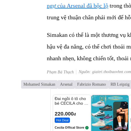
ngự của Arsenal đã bộc lộ
trong thờ
trung vệ thuận chân phải mới để hỗ
Simakan có thể là một thương vụ k
hậu vệ đa năng, có thể chơi thoải m
nhanh nhẹn, không chiến tốt, thoải
Nguồn: giaitri.thoibaovhnt.com
Phạm Bá Thạch
Mohamed Simakan
Arsenal
Fabrizio Romano
RB Leipzig
Unmute
Đai ngồi ô tô cho
bé CECILA cho bé
1-9 tuổi
220.000
đ
Hot Deal
Cecila Offical Store