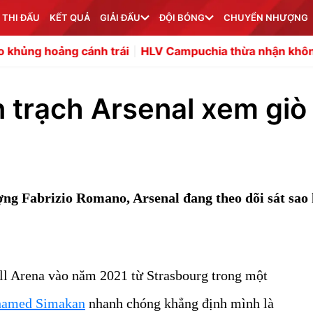
 THI ĐẤU
KẾT QUẢ
GIẢI ĐẤU
ĐỘI BÓNG
CHUYỂN NHƯỢNG
ánh trái
HLV Campuchia thừa nhận không tìm thấy điểm
n trạch Arsenal xem giò
ng Fabrizio Romano, Arsenal đang theo dõi sát sao 
ll Arena vào năm 2021 từ Strasbourg trong một
amed Simakan
nhanh chóng khẳng định mình là