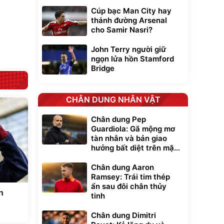
Lót ghế ôtô, nâng
Cúp bạc Man City hay
lưng chống nóng
thánh đường Arsenal
giúp thoải mái
cho Samir Nasri?
trong di chuyển
295.000
đ
Đã bán nhiều
John Terry người giữ
ngọn lửa hồn Stamford
Bridge
CHÂN DUNG NHÂN VẬT
Chân dung Pep
Guardiola: Gã mộng mơ
tàn nhẫn và bản giao
hưởng bất diệt trên mặt
cỏ xanh
Chân dung Aaron
Ramsey: Trái tim thép
ẩn sau đôi chân thủy
n
tinh
g
Chân dung Dimitri