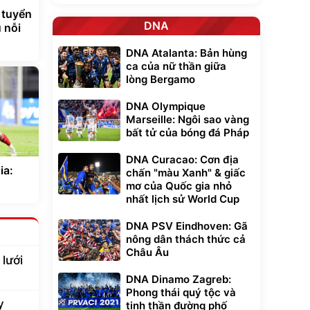
 tuyển
DNA
 nỗi
DNA Atalanta: Bản hùng
ca của nữ thần giữa
lòng Bergamo
DNA Olympique
Marseille: Ngôi sao vàng
bất tử của bóng đá Pháp
DNA Curacao: Cơn địa
ia:
chấn "màu Xanh" & giấc
mơ của Quốc gia nhỏ
nhất lịch sử World Cup
DNA PSV Eindhoven: Gã
nông dân thách thức cả
Châu Âu
lưới
DNA Dinamo Zagreb:
Phong thái quý tộc và
y
tinh thần đường phố