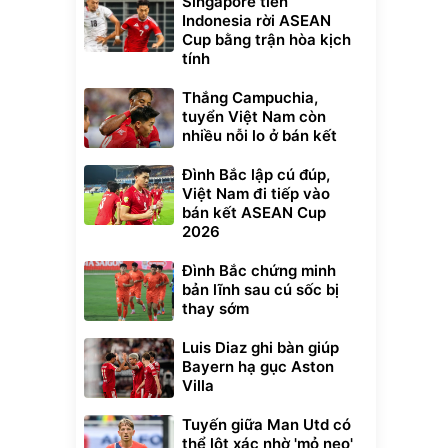
Singapore tiễn
Indonesia rời ASEAN
Cup bằng trận hòa kịch
tính
Thắng Campuchia,
tuyển Việt Nam còn
nhiều nỗi lo ở bán kết
Đình Bắc lập cú đúp,
Việt Nam đi tiếp vào
bán kết ASEAN Cup
2026
Đình Bắc chứng minh
bản lĩnh sau cú sốc bị
thay sớm
Luis Diaz ghi bàn giúp
Bayern hạ gục Aston
Villa
Tuyến giữa Man Utd có
thể lột xác nhờ 'mỏ neo'