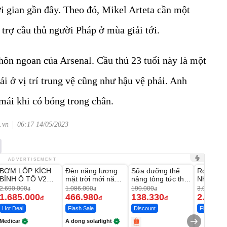
i gian gần đây. Theo đó, Mikel Arteta cần một
 trợ cầu thủ người Pháp ở mùa giải tới.
hôn ngoan của Arsenal. Cầu thủ 23 tuổi này là một
ái ở vị trí trung vệ cũng như hậu vệ phải. Anh
 mái khi có bóng trong chân.
.vn
06:17 14/05/2023
Unmute
Unmute
Unmute
Unmute
ADVERTISEMENT
BƠM LỐP KÍCH
Đèn năng lượng
Sữa dưỡng thể
Robot Hú
-37%
-56%
-27%
BÌNH Ô TÔ V2
mặt trời mới năm
nâng tông tức thì
Nhà - D2
4IN1 Medicar
2026 có 120 viên
Vaseline Body
Thông M
2.690.000
1.086.000
190.000
3.000.000
đ
đ
đ
12.000mAh
LED lớn
1.685.000
466.980
138.330
2.200.
đ
đ
đ
Hot Deal
Flash Sale
Discount
Flash Sale
Medicar
A dong solarlight