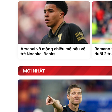
Arsenal vỡ mộng chiêu mộ hậu vệ
Romano x
trẻ Noahkai Banks
đuổi 2 tr
MỚI NHẤT