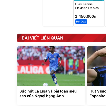
Giày Tennis,
Pickleball A.sics
Resolution X Đủ
Các Phối Màu
1.450.000
đ
Hot Deal
BÀI VIẾT LIÊN QUAN
Sức hút La Liga và bài toán siêu
Hụt Vinic
sao của Ngoại hạng Anh
Esposito