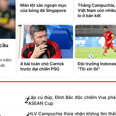
Màn lột xác ngoạn mục
Thắng Campuchia,
của bóng đá Singapore
Việt Nam còn nhiều
lo ở bán kết
 cầu
ìm kiếm
4 bài toán chờ Carrick
Đội trưởng Indones
uộc
trước đại chiến PSG
"Tôi xin lỗi"
Lập cú đúp, Đình Bắc độc chiếm Vua phá 
2
ASEAN Cup
HLV Campuchia thừa nhận không tìm thấ