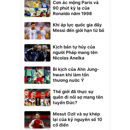
Cơn ác mộng Paris và
90 phút kỳ lạ của
Ronaldo năm 1998
Khi áp lực quốc gia đẩy
Messi đến giới hạn từ bỏ
Kịch bản tự hủy của
người Pháp mang tên
Nicolas Anelka
Bi kịch của Ahn Jung-
hwan khi làm tổn
thương nước Ý
Thế giới đã thực sự
Unmute
quên đi nỗi sợ mang tên
t Bụi Lau
Vali Bamozo
tuyển Đức?
-001 -
Khung Nhôm
inh
9066 Size
1.000.000
đ
đ
20/24/28 Cao Cấp
000
825.000
Mesut Ozil và sự khép
đ
đ
lại của kỷ nguyên số 10
Flash Sale
cổ điển