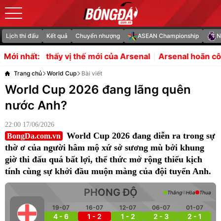
Lịch thi đấu
Kết quả
Chuyển nhượng
ASEAN Championship
N
ị thế mới của Arsenal
Arsenal hoãn công bố Guimaraes v
Mới nhất:
Trang chủ
World Cup
Bài viết
World Cup 2026 đang lãng quên
nước Anh?
22:00 17/06/2026
World Cup 2026 đang diễn ra trong sự
BongDa.com.vn
thờ ơ của người hâm mộ xứ sở sương mù bởi khung
giờ thi đấu quá bất lợi, thể thức mở rộng thiếu kịch
tính cùng sự khởi đầu muộn màng của đội tuyển Anh.
PHONG ĐỘ
Thắng
Hòa
Thua
19-07
16-07
12-07
06-07
01-07
4 - 6
1 - 2
1 - 2
2 - 3
2 - 1