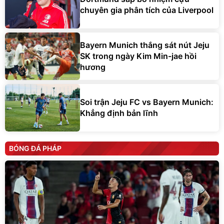
chuyên gia phân tích của Liverpool
Bayern Munich thắng sát nút Jeju
SK trong ngày Kim Min-jae hồi
hương
Soi trận Jeju FC vs Bayern Munich:
Khẳng định bản lĩnh
BÓNG ĐÁ PHÁP