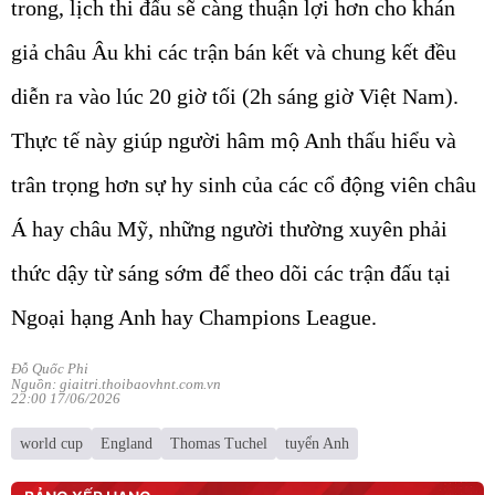
trong, lịch thi đấu sẽ càng thuận lợi hơn cho khán
giả châu Âu khi các trận bán kết và chung kết đều
diễn ra vào lúc 20 giờ tối (2h sáng giờ Việt Nam).
Thực tế này giúp người hâm mộ Anh thấu hiểu và
trân trọng hơn sự hy sinh của các cổ động viên châu
Á hay châu Mỹ, những người thường xuyên phải
thức dậy từ sáng sớm để theo dõi các trận đấu tại
Ngoại hạng Anh hay Champions League.
Đỗ Quốc Phi
Nguồn: giaitri.thoibaovhnt.com.vn
22:00 17/06/2026
world cup
England
Thomas Tuchel
tuyển Anh