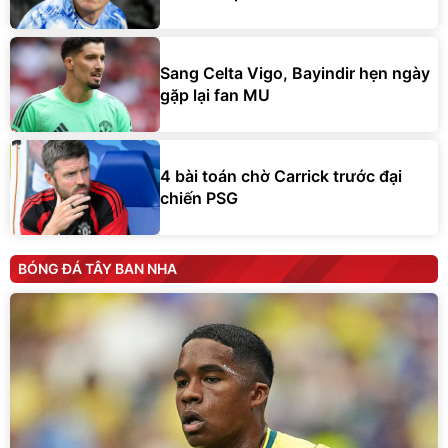
Sang Celta Vigo, Bayindir hẹn ngày
gặp lại fan MU
4 bài toán chờ Carrick trước đại
chiến PSG
BÓNG ĐÁ TÂY BAN NHA