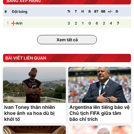
BẢNG XẾP HẠNG
#
Đội bóng
Tr
T
H
B
BT
BB
+/-
Đ
P
1
3
2
1
0
6
2
4
7
Anh
Xem tất cả
BÀI VIẾT LIÊN QUAN
Ivan Toney thản nhiên
Argentina lên tiếng bảo vệ
khoe ảnh xa hoa dù bị
Chủ tịch FIFA giữa tâm
khởi tố
bão chỉ trích