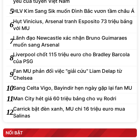
yếu của tuyển Việt Nam
5
HLV Kim Sang Sik muốn Đình Bắc vươn tầm châu Á
Hụt Vinicius, Arsenal tranh Esposito 73 triệu bảng
6
với MU
Lãnh đạo Newcastle xác nhận Bruno Guimaraes
7
muốn sang Arsenal
Liverpool chốt 115 triệu euro cho Bradley Barcola
8
của PSG
Fan MU phản đối việc "giải cứu" Liam Delap từ
9
Chelsea
10
Sang Celta Vigo, Bayindir hẹn ngày gặp lại fan MU
11
Man City hét giá 60 triệu bảng cho vụ Rodri
Carrick bật đèn xanh, MU chi 16 triệu euro mua
12
Salinas
NỔI BẬT