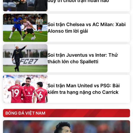
duy trì chuỗi trận hoàn hảo
Soi trận Chelsea vs AC Milan: Xabi
Alonso tìm lời giải
Soi trận Juventus vs Inter: Thử
thách lớn cho Spalletti
Soi trận Man United vs PSG: Bài
kiểm tra hạng nặng cho Carrick
BÓNG ĐÁ VIỆT NAM