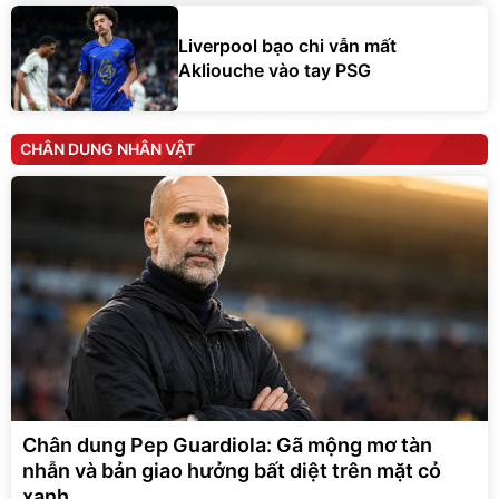
Liverpool bạo chi vẫn mất
Akliouche vào tay PSG
CHÂN DUNG NHÂN VẬT
Chân dung Pep Guardiola: Gã mộng mơ tàn
nhẫn và bản giao hưởng bất diệt trên mặt cỏ
xanh