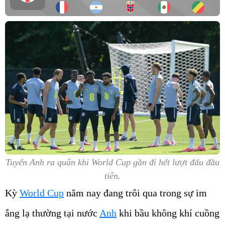
Tuyển Anh ra quân khi World Cup gần đi hết lượt đấu đầu
tiên.
Kỳ
World Cup
năm nay đang trôi qua trong sự im
ắng lạ thường tại nước
Anh
khi bầu không khí cuồng