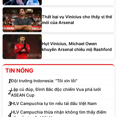
Thất bại vụ Vinicius cho thấy vị thế
mới của Arsenal
Hụt Vinicius, Michael Owen
khuyên Arsenal chiêu mộ Rashford
TIN NÓNG
1
Đội trưởng Indonesia: "Tôi xin lỗi"
Lập cú đúp, Đình Bắc độc chiếm Vua phá lưới
2
ASEAN Cup
3
HLV Campuchia tự tin nếu tái đấu Việt Nam
HLV Campuchia thừa nhận không tìm thấy điểm
4