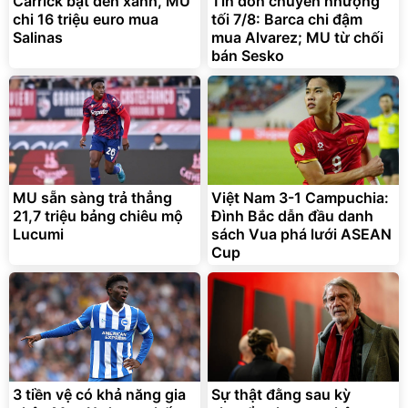
Carrick bật đèn xanh, MU
Tin đồn chuyển nhượng
chi 16 triệu euro mua
tối 7/8: Barca chi đậm
Salinas
mua Alvarez; MU từ chối
bán Sesko
MU sẵn sàng trả thẳng
Việt Nam 3-1 Campuchia:
21,7 triệu bảng chiêu mộ
Đình Bắc dẫn đầu danh
Lucumi
sách Vua phá lưới ASEAN
Cup
3 tiền vệ có khả năng gia
Sự thật đằng sau kỳ