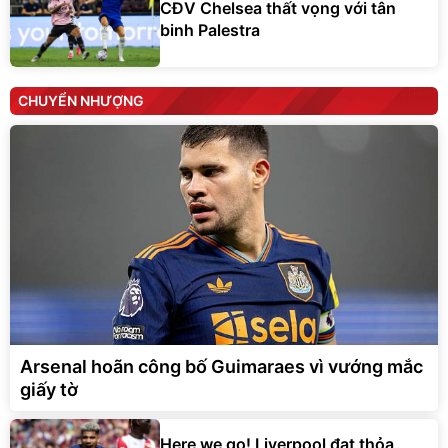
CĐV Chelsea thất vọng với tân
binh Palestra
CHUYỂN NHƯỢNG
Arsenal hoãn công bố Guimaraes vì vướng mắc
giấy tờ
Here we go! Liverpool đạt thỏa