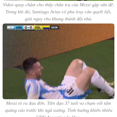
Video quay chậm cho thấy chân trụ của Messi gặp vấn đề.
Trong khi đó, Santiago Arias có pha truy cản quyết liệt,
giải nguy cho khung thành đội nhà.
Messi tỏ ra đau đớn. Tiền đạo 37 tuổi va chạm với tấm
quảng cáo trước khi ngã xuống. Tình huống khiến nhiều