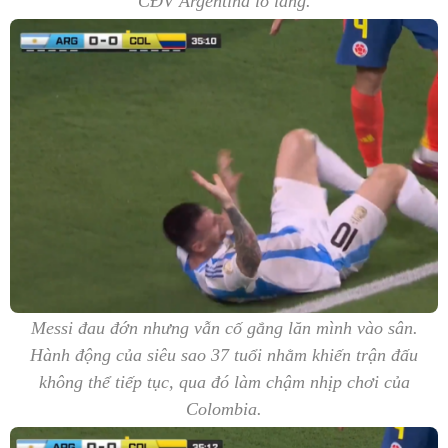
CĐV Argentina lo lắng.
Messi đau đớn nhưng vẫn cố gắng lăn mình vào sân.
Hành động của siêu sao 37 tuổi nhằm khiến trận đấu
không thể tiếp tục, qua đó làm chậm nhịp chơi của
Colombia.