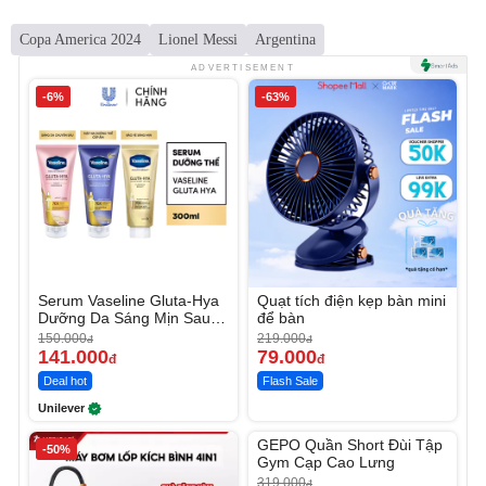
Copa America 2024
Lionel Messi
Argentina
ADVERTISEMENT
-6%
-63%
Serum Vaseline Gluta-Hya
Quạt tích điện kẹp bàn mini
Dưỡng Da Sáng Mịn Sau 7
để bàn
Ngày
150.000
219.000
đ
đ
141.000
79.000
đ
đ
Deal hot
Flash Sale
Unilever
Unmute
GEPO Quần Short Đùi Tập
-50%
-53%
Gym Cạp Cao Lưng
319.000
đ