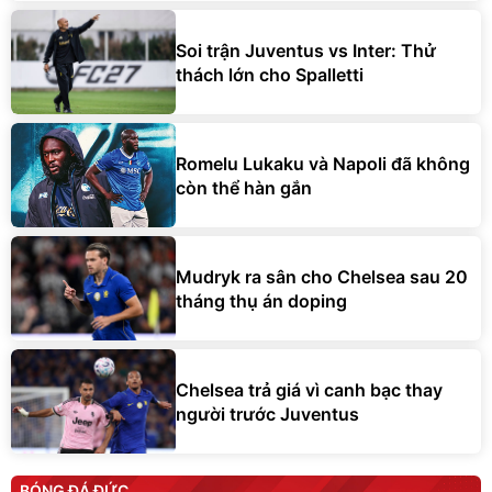
Soi trận Juventus vs Inter: Thử
thách lớn cho Spalletti
Romelu Lukaku và Napoli đã không
còn thể hàn gắn
Mudryk ra sân cho Chelsea sau 20
tháng thụ án doping
Chelsea trả giá vì canh bạc thay
người trước Juventus
BÓNG ĐÁ ĐỨC