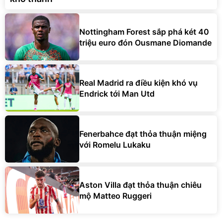
Nottingham Forest sắp phá két 40
triệu euro đón Ousmane Diomande
Real Madrid ra điều kiện khó vụ
Endrick tới Man Utd
Fenerbahce đạt thỏa thuận miệng
với Romelu Lukaku
Aston Villa đạt thỏa thuận chiêu
mộ Matteo Ruggeri