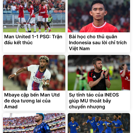
Man United 1-1 PSG: Trận
Bài học cho thủ quân
đấu kết thúc
Indonesia sau lời chỉ trích
Việt Nam
Mbaye cập bến Man Utd
Sự tỉnh táo của INEOS
đe dọa tương lai của
giúp MU thoát bẫy
Amad
chuyển nhượng