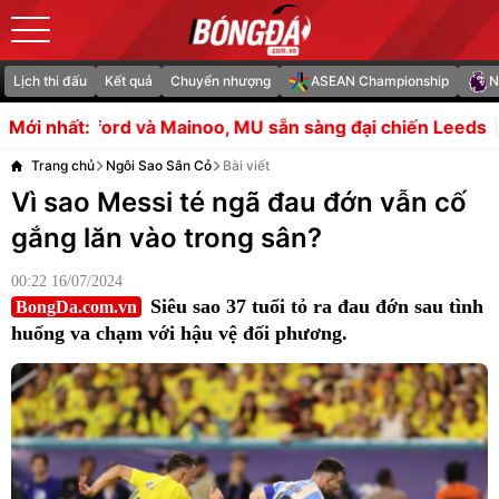
Lịch thi đấu
Kết quả
Chuyển nhượng
ASEAN Championship
N
noo, MU sẵn sàng đại chiến Leeds
Gallagher giải cứu T
Mới nhất:
Trang chủ
Ngôi Sao Sân Cỏ
Bài viết
Vì sao Messi té ngã đau đớn vẫn cố
gắng lăn vào trong sân?
00:22 16/07/2024
Siêu sao 37 tuổi tỏ ra đau đớn sau tình
BongDa.com.vn
huống va chạm với hậu vệ đối phương.