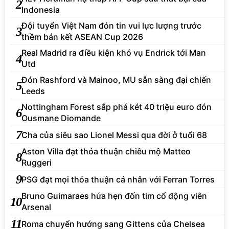
2
Indonesia
Đội tuyển Việt Nam đón tin vui lực lượng trước
3
thềm bán kết ASEAN Cup 2026
Real Madrid ra điều kiện khó vụ Endrick tới Man
4
Utd
Đón Rashford và Mainoo, MU sẵn sàng đại chiến
5
Leeds
Nottingham Forest sắp phá két 40 triệu euro đón
6
Ousmane Diomande
7
Cha của siêu sao Lionel Messi qua đời ở tuổi 68
Aston Villa đạt thỏa thuận chiêu mộ Matteo
8
Ruggeri
9
PSG đạt mọi thỏa thuận cá nhân với Ferran Torres
Bruno Guimaraes hứa hẹn đốn tim cổ động viên
10
Arsenal
11
Roma chuyển hướng sang Gittens của Chelsea