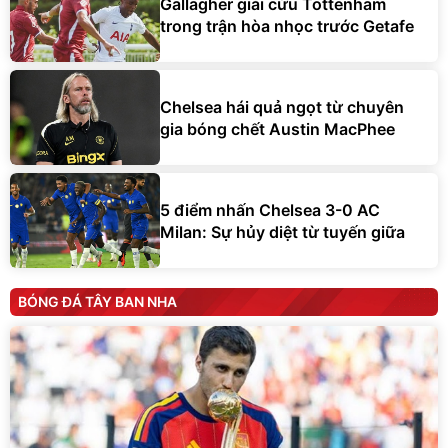
Gallagher giải cứu Tottenham
trong trận hòa nhọc trước Getafe
Chelsea hái quả ngọt từ chuyên
gia bóng chết Austin MacPhee
5 điểm nhấn Chelsea 3-0 AC
Milan: Sự hủy diệt từ tuyến giữa
BÓNG ĐÁ TÂY BAN NHA