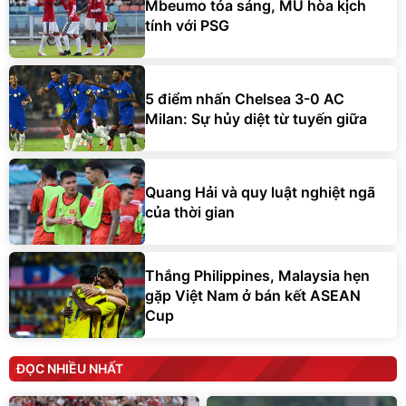
Mbeumo tỏa sáng, MU hòa kịch
tính với PSG
5 điểm nhấn Chelsea 3-0 AC
Milan: Sự hủy diệt từ tuyến giữa
Quang Hải và quy luật nghiệt ngã
của thời gian
Thắng Philippines, Malaysia hẹn
gặp Việt Nam ở bán kết ASEAN
Cup
ĐỌC NHIỀU NHẤT