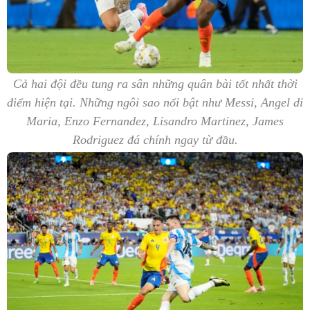
Cả hai đội đều tung ra sân những quân bài tốt nhất thời
điểm hiện tại. Những ngôi sao nổi bật như Messi, Angel di
Maria, Enzo Fernandez, Lisandro Martinez, James
Rodriguez đá chính ngay từ đầu.