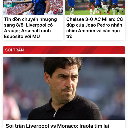
Tin đồn chuyển nhượng
Chelsea 3-0 AC Milan: Cú
sáng 8/8: Liverpool có
đúp của Joao Pedro nhấn
Araujo; Arsenal tranh
chìm Amorim và các học
Esposito với MU
trò
SOI TRẬN
Soi trận Liverpool vs Monaco: Iraola tìm lại