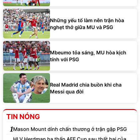
Những yếu tố làm nên trận hòa
nghẹt thở giữa MU và PSG
Mbeumo tỏa sáng, MU hòa kịch
tính với PSG
Real Madrid chia buồn khi cha
Messi qua đời
TIN NÓNG
1
Mason Mount dính chấn thương ở trận gặp PSG
HLV Herdman hạ thấp AFF Cup sau thất bại của