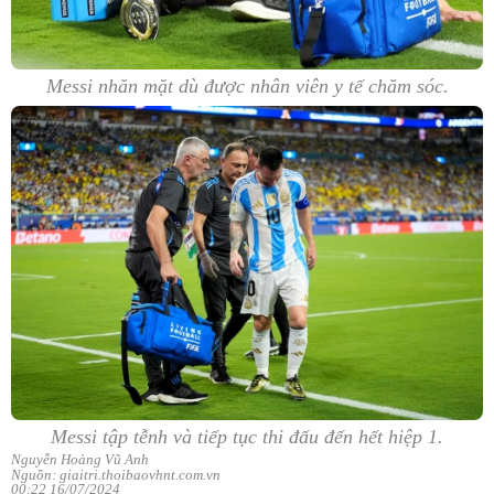
Messi nhăn mặt dù được nhân viên y tế chăm sóc.
Messi tập tễnh và tiếp tục thi đấu đến hết hiệp 1.
Nguyễn Hoàng Vũ Anh
Nguồn: giaitri.thoibaovhnt.com.vn
00:22 16/07/2024