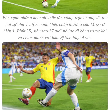
Bên cạnh những khoảnh khắc tấn công, trận chung kết thu
hút sự chú ý với khoảnh khắc chấn thương của Messi ở
hiệp 1. Phút 35, siêu sao 37 tuổi nỗ lực đi bóng trước khi
va chạm mạnh với hậu vệ Santiago Arias.