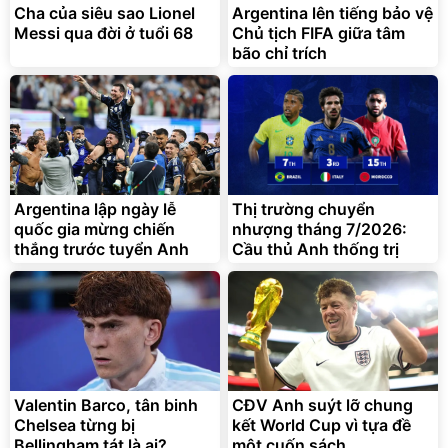
Cha của siêu sao Lionel
Argentina lên tiếng bảo vệ
Messi qua đời ở tuổi 68
Chủ tịch FIFA giữa tâm
bão chỉ trích
Bạt phủ xe ô tô cao cấp,
Xe đạp điện trợ lực G-
tráng nhôm 03 lớp
Force C14 gấp gọn bỏ cốp
tiện lợi
392.000
9.900.000
đ
đ
325.000
7.092.000
Argentina lập ngày lễ
đ
Thị trường chuyển
đ
quốc gia mừng chiến
nhượng tháng 7/2026:
Đã bán nhiều
Đang xem nhiều
thắng trước tuyển Anh
Cầu thủ Anh thống trị
G-FORCE VIETNA
Valentin Barco, tân binh
CĐV Anh suýt lỡ chung
Chelsea từng bị
kết World Cup vì tựa đề
Bellingham tát là ai?
một cuốn sách