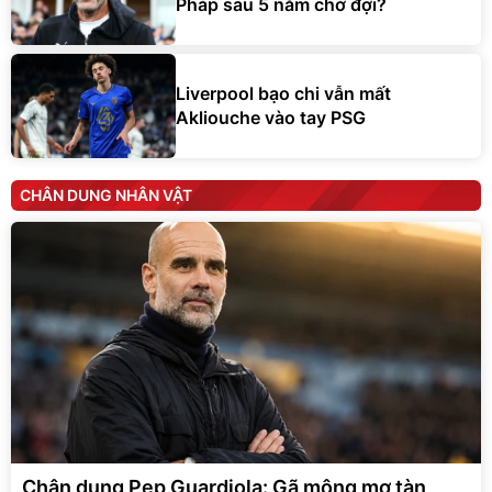
Pháp sau 5 năm chờ đợi?
Liverpool bạo chi vẫn mất
Akliouche vào tay PSG
CHÂN DUNG NHÂN VẬT
Chân dung Pep Guardiola: Gã mộng mơ tàn