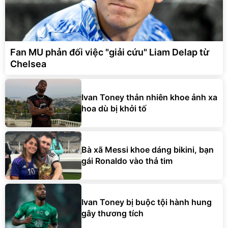
Fan MU phản đối việc "giải cứu" Liam Delap từ
Chelsea
Ivan Toney thản nhiên khoe ảnh xa
hoa dù bị khởi tố
Bà xã Messi khoe dáng bikini, bạn
gái Ronaldo vào thả tim
Ivan Toney bị buộc tội hành hung
gây thương tích