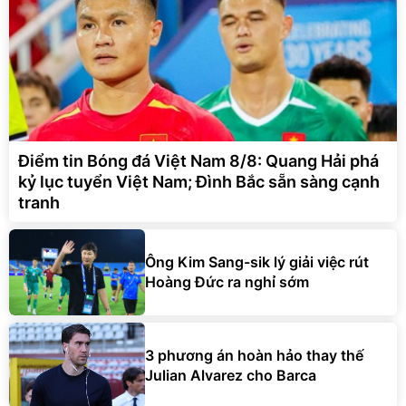
Điểm tin Bóng đá Việt Nam 8/8: Quang Hải phá
kỷ lục tuyển Việt Nam; Đình Bắc sẵn sàng cạnh
tranh
Ông Kim Sang-sik lý giải việc rút
Hoàng Đức ra nghỉ sớm
3 phương án hoàn hảo thay thế
Julian Alvarez cho Barca