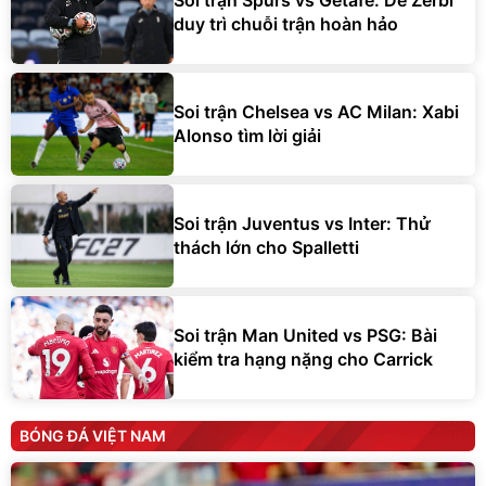
Soi trận Spurs vs Getafe: De Zerbi
duy trì chuỗi trận hoàn hảo
Soi trận Chelsea vs AC Milan: Xabi
Alonso tìm lời giải
Soi trận Juventus vs Inter: Thử
thách lớn cho Spalletti
Soi trận Man United vs PSG: Bài
kiểm tra hạng nặng cho Carrick
BÓNG ĐÁ VIỆT NAM