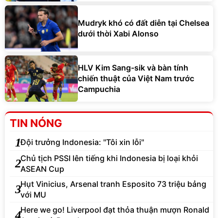
Mudryk khó có đất diễn tại Chelsea
dưới thời Xabi Alonso
HLV Kim Sang-sik và bàn tính
chiến thuật của Việt Nam trước
Campuchia
TIN NÓNG
1
Đội trưởng Indonesia: "Tôi xin lỗi"
Chủ tịch PSSI lên tiếng khi Indonesia bị loại khỏi
2
ASEAN Cup
Hụt Vinicius, Arsenal tranh Esposito 73 triệu bảng
3
với MU
Here we go! Liverpool đạt thỏa thuận mượn Ronald
4