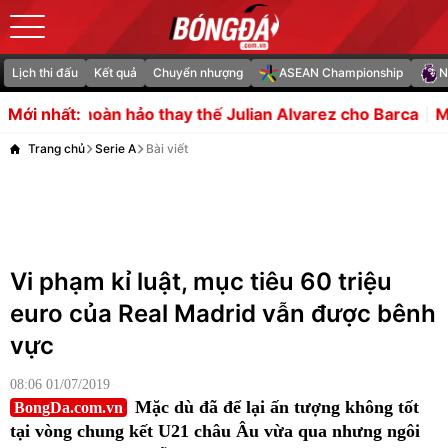
Lịch thi đấu
Kết quả
Chuyển nhượng
ASEAN Championship
N
hay thế Julian Alvarez cho Barca
Mudryk khó có đất diễn
Mới nhất:
Trang chủ
Serie A
Bài viết
Vi phạm kỉ luật, mục tiêu 60 triệu
euro của Real Madrid vẫn được bênh
vực
08:06 01/07/2019
Mặc dù đã để lại ấn tượng không tốt
BongDa.com.vn
tại vòng chung kết U21 châu Âu vừa qua nhưng ngôi