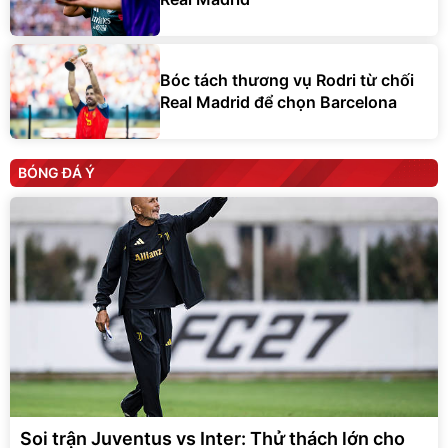
Bóc tách thương vụ Rodri từ chối
Real Madrid để chọn Barcelona
BÓNG ĐÁ Ý
Soi trận Juventus vs Inter: Thử thách lớn cho