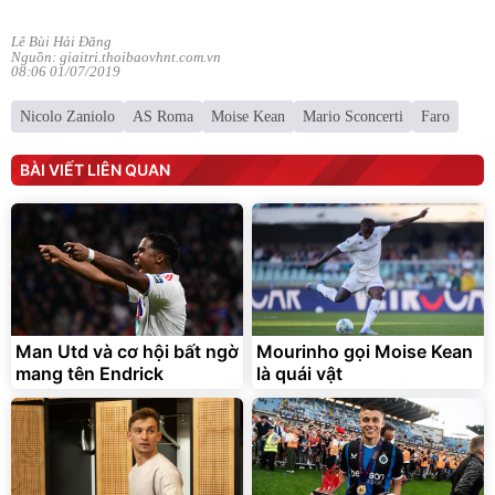
Lê Bùi Hải Đăng
Nguồn: giaitri.thoibaovhnt.com.vn
08:06 01/07/2019
Nicolo Zaniolo
AS Roma
Moise Kean
Mario Sconcerti
Faro
BÀI VIẾT LIÊN QUAN
Man Utd và cơ hội bất ngờ
Mourinho gọi Moise Kean
mang tên Endrick
là quái vật