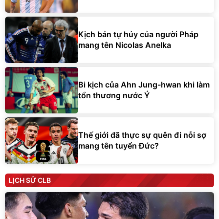
Kịch bản tự hủy của người Pháp
mang tên Nicolas Anelka
Bi kịch của Ahn Jung-hwan khi làm
tổn thương nước Ý
Thế giới đã thực sự quên đi nỗi sợ
mang tên tuyển Đức?
LỊCH SỬ CLB