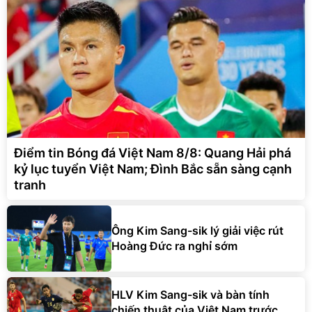
Điểm tin Bóng đá Việt Nam 8/8: Quang Hải phá
kỷ lục tuyển Việt Nam; Đình Bắc sẵn sàng cạnh
tranh
Ông Kim Sang-sik lý giải việc rút
Hoàng Đức ra nghỉ sớm
HLV Kim Sang-sik và bàn tính
chiến thuật của Việt Nam trước