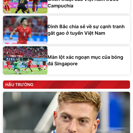
Campuchia
Đình Bắc chia sẻ về sự cạnh tranh
gắt gao ở tuyển Việt Nam
Màn lột xác ngoạn mục của bóng
đá Singapore
HẬU TRƯỜNG