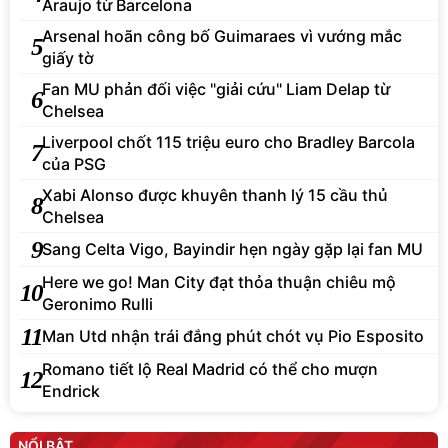
Araujo từ Barcelona
Arsenal hoãn công bố Guimaraes vì vướng mắc
5
giấy tờ
Fan MU phản đối việc "giải cứu" Liam Delap từ
6
Chelsea
Liverpool chốt 115 triệu euro cho Bradley Barcola
7
của PSG
Xabi Alonso được khuyên thanh lý 15 cầu thủ
8
Chelsea
9
Sang Celta Vigo, Bayindir hẹn ngày gặp lại fan MU
Here we go! Man City đạt thỏa thuận chiêu mộ
10
Geronimo Rulli
11
Man Utd nhận trái đắng phút chót vụ Pio Esposito
Romano tiết lộ Real Madrid có thể cho mượn
12
Endrick
NỔI BẬT