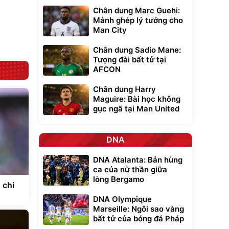
giúp thoải mái
Chân dung Marc Guehi:
trong di chuyển
295.000
đ
Mảnh ghép lý tưởng cho
Đã bán nhiều
Man City
Chân dung Sadio Mane:
Tượng đài bất tử tại
AFCON
Chân dung Harry
Maguire: Bài học không
gục ngã tại Man United
DNA
DNA Atalanta: Bản hùng
ca của nữ thần giữa
lòng Bergamo
 chi
DNA Olympique
Marseille: Ngôi sao vàng
bất tử của bóng đá Pháp