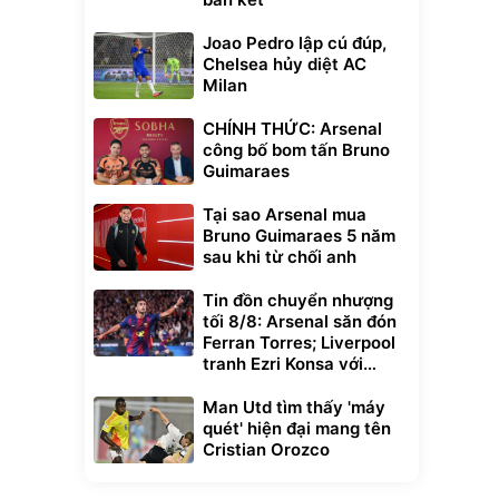
Joao Pedro lập cú đúp,
Chelsea hủy diệt AC
Milan
CHÍNH THỨC: Arsenal
công bố bom tấn Bruno
Guimaraes
Tại sao Arsenal mua
Bruno Guimaraes 5 năm
sau khi từ chối anh
Tin đồn chuyển nhượng
tối 8/8: Arsenal săn đón
Ferran Torres; Liverpool
tranh Ezri Konsa với
Pháo thủ
Man Utd tìm thấy 'máy
quét' hiện đại mang tên
Cristian Orozco