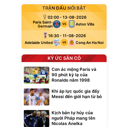
TRẬN ĐẤU NỔI BẬT
02:00 - 13-08-2026
Paris Saint-
Aston Villa
VS
Germain
16:30 - 11-08-2026
Adelaide United
Cong An Ha Noi
VS
KÝ ỨC SÂN CỎ
Cơn ác mộng Paris và
90 phút kỳ lạ của
Ronaldo năm 1998
Khi áp lực quốc gia đẩy
Messi đến giới hạn từ bỏ
Kịch bản tự hủy của
người Pháp mang tên
Nicolas Anelka