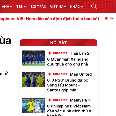
ANH
TBN
SOI TRẬN
VIỆT NAM
KHÁC
ần xác định địch thủ ở bán kết
Thái Lan 2-0 
mùa
NỔI BẬT
Thái Lan 2-
0 Myanmar: Xà ngang
cứu thua cho chủ nhà
ục ở
Man United
0-0 PSG: Bruno dự bị;
Song tấu Mount -
Santos góp mặt
Malaysia 1-
0 Philippines: Việt Nam
dần xác định địch thủ ở
bán kết