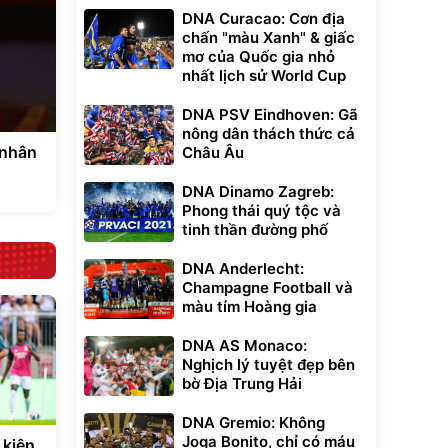
DNA Curacao: Cơn địa
chấn "màu Xanh" & giấc
mơ của Quốc gia nhỏ
nhất lịch sử World Cup
DNA PSV Eindhoven: Gã
nông dân thách thức cả
 nhân
Châu Âu
DNA Dinamo Zagreb:
Phong thái quý tộc và
tinh thần đường phố
DNA Anderlecht:
Champagne Football và
màu tím Hoàng gia
DNA AS Monaco:
Nghịch lý tuyệt đẹp bên
bờ Địa Trung Hải
DNA Gremio: Không
Joga Bonito, chỉ có máu
 kiện