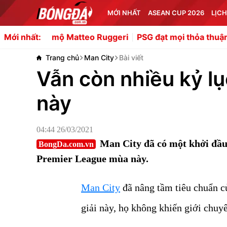
MỚI NHẤT
ASEAN CUP 2026
LỊCH
atteo Ruggeri
PSG đạt mọi thỏa thuận cá nhân với Ferran
Mới nhất:
Trang chủ
Man City
Bài viết
Vẫn còn nhiều kỷ l
này
04:44 26/03/2021
Man City đã có một khởi đầu
BongDa.com.vn
Premier League mùa này.
Man City
đã nâng tầm tiêu chuẩn c
giải này, họ không khiến giới chuy