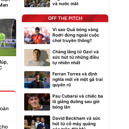
và nước mắt
 Man
OFF THE PITCH
Vì sao Quả bóng vàng
Rodri đứng ngoài cuộc
chơi truyền thông?
Chàng lãng tử Gavi và
sức hút từ những điều
đúp,
tự nhiên nhất
C
Ferran Torres và định
nghĩa mới về một gã trai
quyến rũ
Pau Cubarsi và chiếc ba
lô giảng đường sau giờ
bóng lăn
toàn
David Beckham và sức
hút từ cỗ máy quảng
cho