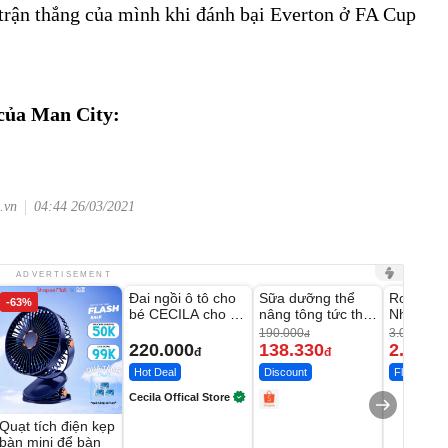
 trận thắng của mình khi đánh bại Everton ở FA Cup
 của Man City:
.vn
04:44 26/03/2021
Unmute
Unmute
Unmute
ADVERTISEMENT
Đai ngồi ô tô cho
Sữa dưỡng thể
Robot Hú
-63%
-27%
bé CECILA cho bé
nâng tông tức thì
Nhà - D2
1-9 tuổi
Vaseline Body
Thông M
190.000
3.000.000
đ
220.000
138.330
2.200.
đ
đ
Hot Deal
Discount
Flash Sale
Cecila Offical Store
Quạt tích điện kẹp
bàn mini để bàn