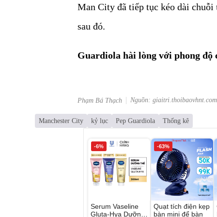
Man City đã tiếp tục kéo dài chuỗi
sau đó.
Guardiola hài lòng với phong độ
Nguồn: giaitri.thoibaovhnt.com
Phạm Bá Thạch
Manchester City
kỷ lục
Pep Guardiola
Thống kê
-6%
-63%
Serum Vaseline
Quạt tích điện kẹp
Gluta-Hya Dưỡng
bàn mini để bàn