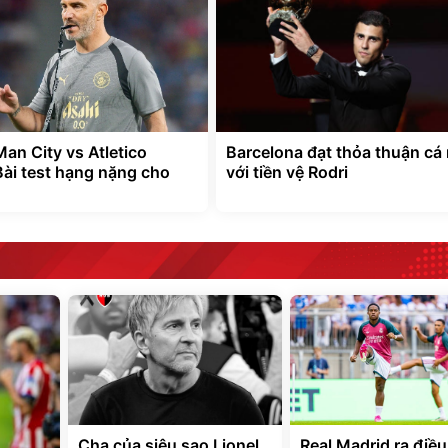
Man City vs Atletico
Barcelona đạt thỏa thuận cá
Bài test hạng nặng cho
với tiền vệ Rodri
Cha của siêu sao Lionel
Real Madrid ra điều