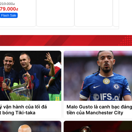
219.000
đ
79.000
đ
Flash Sale
ý vận hành của lối đá
Malo Gusto là canh bạc đáng
t bóng Tiki-taka
tiền của Manchester City