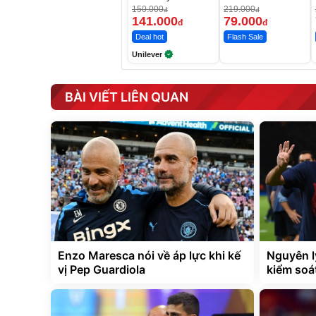
Da Sáng Mịn Sau
150.000
219.000
đ
đ
7 Ngày
141.000
79.000
đ
đ
Deal hot
Flash Sale
Unilever
BÀI VIẾT LIÊN QUAN
Enzo Maresca nói về áp lực khi kế
Nguyên l
vị Pep Guardiola
kiểm soá