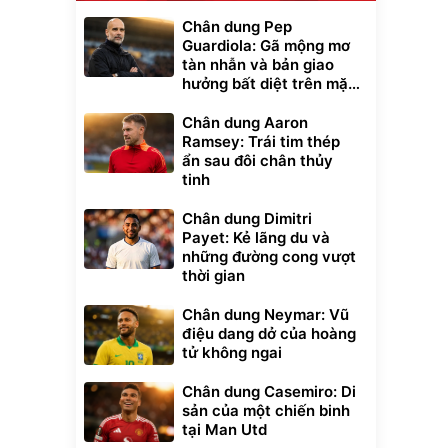
Chân dung Pep
Guardiola: Gã mộng mơ
tàn nhẫn và bản giao
hưởng bất diệt trên mặt
cỏ xanh
Chân dung Aaron
Ramsey: Trái tim thép
ẩn sau đôi chân thủy
tinh
Chân dung Dimitri
Payet: Kẻ lãng du và
những đường cong vượt
thời gian
Unmute
t Bụi Lau
Vali Bamozo
Chân dung Neymar: Vũ
-001 -
Khung Nhôm
inh
9066 Size
điệu dang dở của hoàng
1.000.000
đ
đ
20/24/28 Cao Cấp
000
825.000
tử không ngai
đ
đ
Flash Sale
Chân dung Casemiro: Di
sản của một chiến binh
Lót ghế ôtô, nâng
tại Man Utd
lưng chống nóng