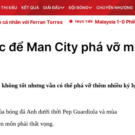
 THI ĐẤU
KẾT QUẢ
GIẢI ĐẤU
ĐỘI BÓNG
CHUYỂN NHƯỢNG
Malaysia 1-0 Philippines: Việt Nam d
 Torres
ục để Man City phá vỡ 
 không tốt nhưng vẫn có thể phá vỡ thêm nhiều kỷ l
ủa bóng đá Anh dưới thời Pep Guardiola và mùa
ên môn phải thất vọng.