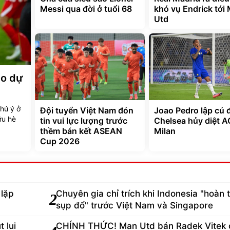
Messi qua đời ở tuổi 68
khó vụ Endrick tới
Utd
no dự
hú ý ở
Đội tuyển Việt Nam đón
Joao Pedro lập cú 
ữu hè
tin vui lực lượng trước
Chelsea hủy diệt A
thềm bán kết ASEAN
Milan
Cup 2026
 lặp
Chuyên gia chỉ trích khi Indonesia "hoàn 
2
sụp đổ" trước Việt Nam và Singapore
 lui
CHÍNH THỨC! Man Utd bán Radek Vitek 