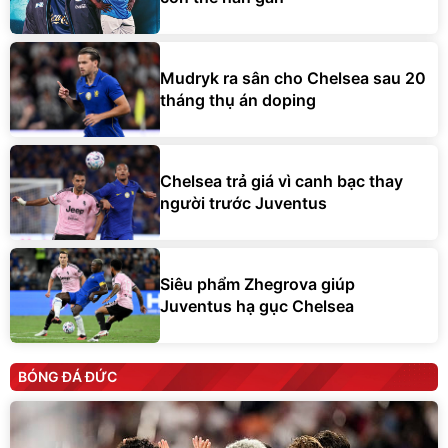
Mudryk ra sân cho Chelsea sau 20
tháng thụ án doping
Chelsea trả giá vì canh bạc thay
người trước Juventus
Siêu phẩm Zhegrova giúp
Juventus hạ gục Chelsea
BÓNG ĐÁ ĐỨC