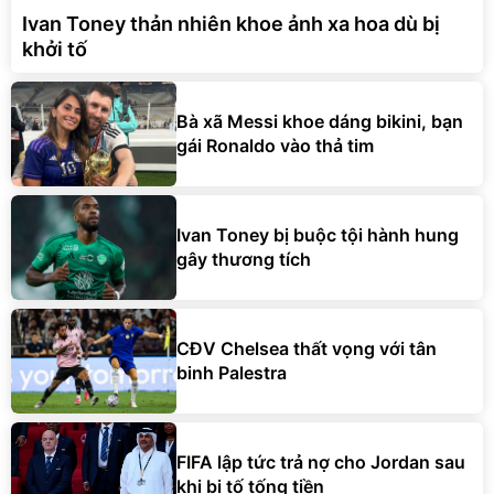
Ivan Toney thản nhiên khoe ảnh xa hoa dù bị
khởi tố
Bà xã Messi khoe dáng bikini, bạn
gái Ronaldo vào thả tim
Ivan Toney bị buộc tội hành hung
gây thương tích
CĐV Chelsea thất vọng với tân
binh Palestra
FIFA lập tức trả nợ cho Jordan sau
khi bị tố tống tiền