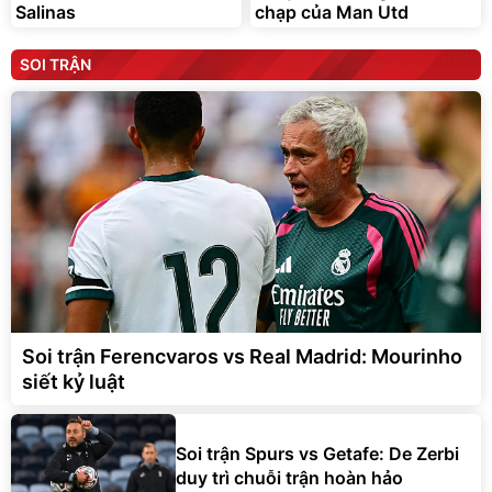
Salinas
chạp của Man Utd
SOI TRẬN
Soi trận Ferencvaros vs Real Madrid: Mourinho
siết kỷ luật
Soi trận Spurs vs Getafe: De Zerbi
duy trì chuỗi trận hoàn hảo