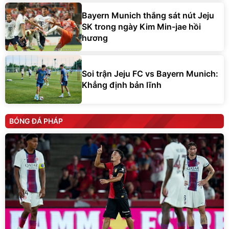
Bayern Munich thắng sát nút Jeju
SK trong ngày Kim Min-jae hồi
hương
Soi trận Jeju FC vs Bayern Munich:
Khẳng định bản lĩnh
BÓNG ĐÁ PHÁP