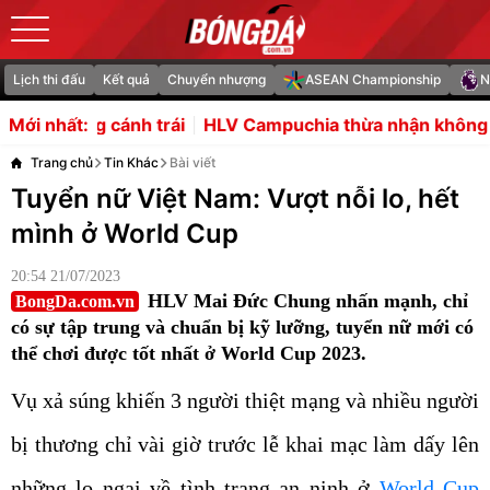
Lịch thi đấu
Kết quả
Chuyển nhượng
ASEAN Championship
N
trái
HLV Campuchia thừa nhận không tìm thấy điểm yếu
Mới nhất:
Trang chủ
Tin Khác
Bài viết
Tuyển nữ Việt Nam: Vượt nỗi lo, hết
mình ở World Cup
20:54 21/07/2023
HLV Mai Đức Chung nhấn mạnh, chỉ
BongDa.com.vn
có sự tập trung và chuẩn bị kỹ lưỡng, tuyển nữ mới có
thể chơi được tốt nhất ở World Cup 2023.
Vụ xả súng khiến 3 người thiệt mạng và nhiều người
bị thương chỉ vài giờ trước lễ khai mạc làm dấy lên
những lo ngại về tình trạng an ninh ở
World Cup