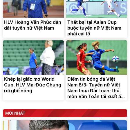
Bạt phủ xe ô tô cao cấp,
Xe đạp điện trợ lực G-
tráng nhôm 03 lớp
Force C14 gấp gọn bỏ cốp
tiện lợi
392.000
9.900.000
đ
đ
325.000
7.092.000
HLV Hoàng Văn Phúc dẫn
đ
Thất bại tại Asian Cup
đ
dắt tuyển nữ Việt Nam
buộc tuyển nữ Việt Nam
Đã bán nhiều
Đang xem nhiều
phải cải tổ
G-FORCE VIETNA
Khép lại giấc mơ World
Điểm tin bóng đá Việt
Cup, HLV Mai Đức Chung
Nam 8/3: Tuyển nữ Việt
rời ghế nóng
Nam thua Đài Loan; thủ
môn Văn Toản tái xuất ấn
tượng
MỚI NHẤT