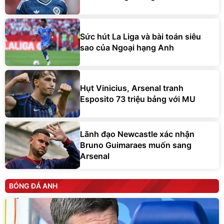
Sức hút La Liga và bài toán siêu
sao của Ngoại hạng Anh
Hụt Vinicius, Arsenal tranh
Esposito 73 triệu bảng với MU
Lãnh đạo Newcastle xác nhận
Bruno Guimaraes muốn sang
Arsenal
BÓNG ĐÁ ANH