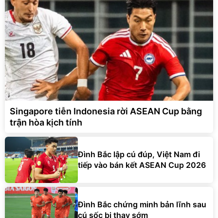
Singapore tiễn Indonesia rời ASEAN Cup bằng
trận hòa kịch tính
Đình Bắc lập cú đúp, Việt Nam đi
tiếp vào bán kết ASEAN Cup 2026
Đình Bắc chứng minh bản lĩnh sau
cú sốc bị thay sớm