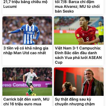
21,7 triệu bảng chiêu mộ
tối 7/8: Barca chi đậm
Lucumi
mua Alvarez; MU từ chối
bán Sesko
3 tiền vệ có khả năng gia
Việt Nam 3-1 Campuchia:
nhập Man Utd cao nhất
Đình Bắc dẫn đầu danh
sách Vua phá lưới ASEAN
Cup
Carrick bật đèn xanh, MU
Sự thật đằng sau kỳ
chi 16 triệu euro mua
chuyển nhượng chậm