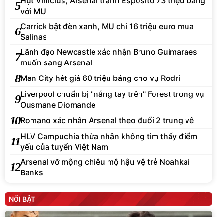
Hụt Vinicius, Arsenal tranh Esposito 73 triệu bảng
5
với MU
Carrick bật đèn xanh, MU chi 16 triệu euro mua
6
Salinas
Lãnh đạo Newcastle xác nhận Bruno Guimaraes
7
muốn sang Arsenal
8
Man City hét giá 60 triệu bảng cho vụ Rodri
Liverpool chuẩn bị "nẫng tay trên" Forest trong vụ
9
Ousmane Diomande
10
Romano xác nhận Arsenal theo đuổi 2 trung vệ
HLV Campuchia thừa nhận không tìm thấy điểm
11
yếu của tuyển Việt Nam
Arsenal vỡ mộng chiêu mộ hậu vệ trẻ Noahkai
12
Banks
NỔI BẬT