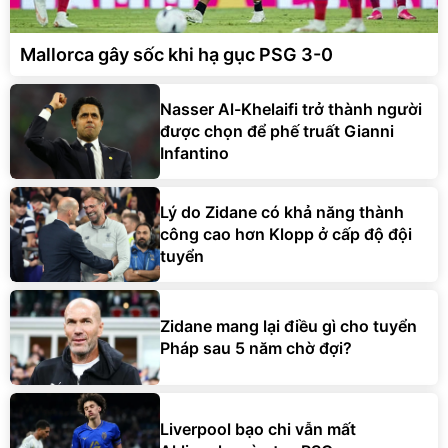
Mallorca gây sốc khi hạ gục PSG 3-0
Nasser Al-Khelaifi trở thành người
được chọn để phế truất Gianni
Infantino
Lý do Zidane có khả năng thành
công cao hơn Klopp ở cấp độ đội
tuyển
Zidane mang lại điều gì cho tuyển
Pháp sau 5 năm chờ đợi?
Liverpool bạo chi vẫn mất