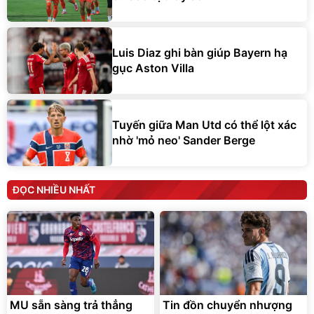
Luis Diaz ghi bàn giúp Bayern hạ
gục Aston Villa
Tuyến giữa Man Utd có thể lột xác
nhờ 'mỏ neo' Sander Berge
ĐỌC NHIỀU NHẤT
MU sẵn sàng trả thẳng
Tin đồn chuyển nhượng