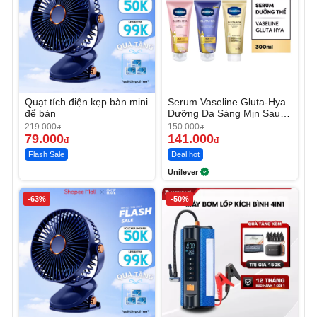
Quạt tích điện kẹp bàn mini
Serum Vaseline Gluta-Hya
để bàn
Dưỡng Da Sáng Mịn Sau 7
Ngày
219.000
150.000
đ
đ
79.000
141.000
đ
đ
Flash Sale
Deal hot
Unilever
-63%
-50%