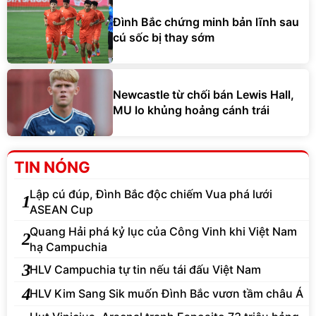
Đình Bắc chứng minh bản lĩnh sau
cú sốc bị thay sớm
Newcastle từ chối bán Lewis Hall,
MU lo khủng hoảng cánh trái
TIN NÓNG
Lập cú đúp, Đình Bắc độc chiếm Vua phá lưới
1
ASEAN Cup
Quang Hải phá kỷ lục của Công Vinh khi Việt Nam
2
hạ Campuchia
3
HLV Campuchia tự tin nếu tái đấu Việt Nam
4
HLV Kim Sang Sik muốn Đình Bắc vươn tầm châu Á