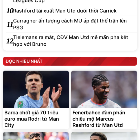
Leagues Cup
10
Rashford tái xuất Man Utd dưới thời Carrick
Carragher ấn tượng cách MU áp đặt thế trận lên
11
PSG
Tielemans ra mắt, CĐV Man Utd mê mẩn pha kết
12
hợp với Bruno
ĐỌC NHIỀU NHẤT
Barca chốt giá 70 triệu
Fenerbahce đàm phán
euro mua Rodri từ Man
chiêu mộ Marcus
City
Rashford từ Man Utd