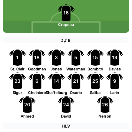
16
Crepeau
DỰ BỊ
1
18
3
5
15
19
St. Clair
Goodman
Jones
Waterman
Bombito
Davies
23
6
14
21
25
9
Sigur
Choiniere
Shaffelburg
Osorio
Saliba
Larin
20
24
26
Ahmed
David
Nelson
HLV