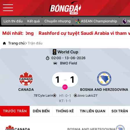
Lịch thi đấu
Kết quả
Chuyển nhượng
ASEAN Championship
N
trường
Rashford cự tuyệt Saudi Arabia vì tham vọng Ch
Mới nhất:
Trang chủ
Trận đấu
World Cup
02:00 - 13-06-2026
BMO Field
1
-
1
KT
CANADA
BOSNIA AND HERZEGOVINA
78'
Cyle Larin
H1: 0-1
Jovo Lukic
21'
KT: 1-1
TRƯỚC TRẬN
DIỄN BIẾN
THỐNG KÊ
TIN LIÊN QUAN
SOI TRẬN
CANADA
BOSNIA AND HERZEGOVINA