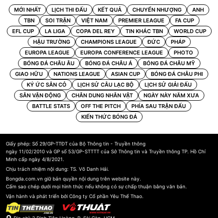
MỚI NHẤT
LỊCH THI ĐẤU
KẾT QUẢ
CHUYỂN NHƯỢNG
ANH
TBN
SOI TRẬN
VIỆT NAM
PREMIER LEAGUE
FA CUP
EFL CUP
LA LIGA
COPA DEL REY
TIN KHÁC TBN
WORLD CUP
HẬU TRƯỜNG
CHAMPIONS LEAGUE
ĐỨC
PHÁP
EUROPA LEAGUE
EUROPA CONFERENCE LEAGUE
PHOTO
BÓNG ĐÁ CHÂU ÂU
BÓNG ĐÁ CHÂU Á
BÓNG ĐÁ CHÂU MỸ
GIAO HỮU
NATIONS LEAGUE
ASIAN CUP
BÓNG ĐÁ CHÂU PHI
KÝ ỨC SÂN CỎ
LỊCH SỬ CÂU LẠC BỘ
LỊCH SỬ GIẢI ĐẤU
SÂN VẬN ĐỘNG
CHÂN DUNG NHÂN VẬT
NGÀY NÀY NĂM XƯA
BATTLE STATS
OFF THE PITCH
PHÍA SAU TRẬN ĐẤU
KIẾN THỨC BÓNG ĐÁ
Giấy phép: Số 29/GP-TTĐT của Bộ Thông tin - Truyền thông
ngày 11/02/2010 và GP số 53/GP-STTTT của Sở Thông tin và Truyền thông TP. Hồ Chí
Minh cấp ngày 4/8/2021.
Chịu trách nhiệm nội dung: TS. Võ Danh Hải.
Bongda.com.vn giữ bản quyền nội dung trên website này.
Cấm sao chép dưới mọi hình thức nếu không có sự chấp thuận bằng văn bản.
Vận hành và phát triển bởi Công ty Cổ phần Yêu Thể Thao.