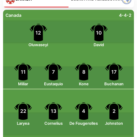
Canada
4-4-2
12
10
Oluwaseyi
David
11
7
8
17
Millar
Eustaquio
Kone
Buchanan
22
13
4
2
Laryea
Cornelius
De Fougerolles
Johnston