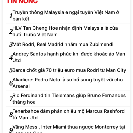
TIN NÓNG
Truyền thông Malaysia e ngại tuyển Việt Nam ở
1
bán kết
HLV Tan Cheng Hoe nhận định Malaysia là cửa
2
dưới trước Việt Nam
3
Mất Rodri, Real Madrid nhắm mua Zubimendi
Andrey Santos hạnh phúc khi được khoác áo Man
4
Utd
5
Barca chốt giá 70 triệu euro mua Rodri từ Man City
Aliadiere: Pedro Neto là sự bổ sung tuyệt vời cho
6
Arsenal
Rio Ferdinand tin Tielemans giúp Bruno Fernandes
7
thăng hoa
Fenerbahce đàm phán chiêu mộ Marcus Rashford
8
từ Man Utd
Vắng Messi, Inter Miami thua ngược Monterrey tại
9