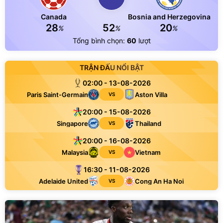
Canada
Bosnia and Herzegovina
28
52
20
%
%
%
Tổng bình chọn:
60
lượt
TRẬN ĐẤU NỔI BẬT
02:00 - 13-08-2026
Paris Saint-Germain
Aston Villa
VS
20:00 - 15-08-2026
Singapore
Thailand
VS
20:00 - 16-08-2026
Malaysia
Vietnam
VS
16:30 - 11-08-2026
Adelaide United
Cong An Ha Noi
VS