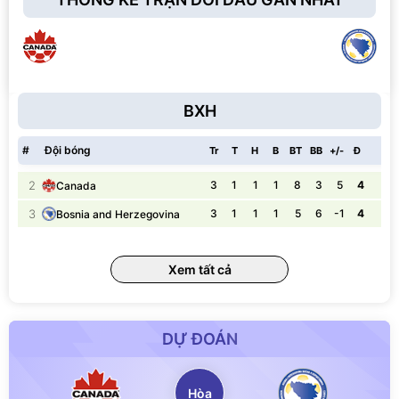
BXH
#
Đội bóng
Tr
T
H
B
BT
BB
+/-
Đ
2
3
1
1
1
8
3
5
4
Canada
3
3
1
1
1
5
6
-1
4
Bosnia and Herzegovina
Xem tất cả
DỰ ĐOÁN
Hòa