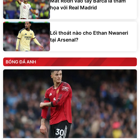
Mất Rodri vào tay Barca là thảm
họa với Real Madrid
Lối thoát nào cho Ethan Nwaneri
tại Arsenal?
BÓNG ĐÁ ANH