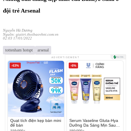
đội trẻ Arsenal
Nguyễn Hà Dương
Nguồn: giaitri.thoibaovhnt.com.vn
02:03 17/01/2022
tottenham hotspt
arsenal
ADVERTISEMENT
-63%
-6%
Quạt tích điện kẹp bàn mini
Serum Vaseline Gluta-Hya
để bàn
Dưỡng Da Sáng Mịn Sau 7
Ngày
219.000
150.000
đ
đ