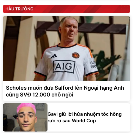
HẬU TRƯỜNG
Scholes muốn đưa Salford lên Ngoại hạng Anh
cùng SVĐ 12.000 chỗ ngồi
Gavi giữ lời hứa nhuộm tóc hồng
rực rỡ sau World Cup