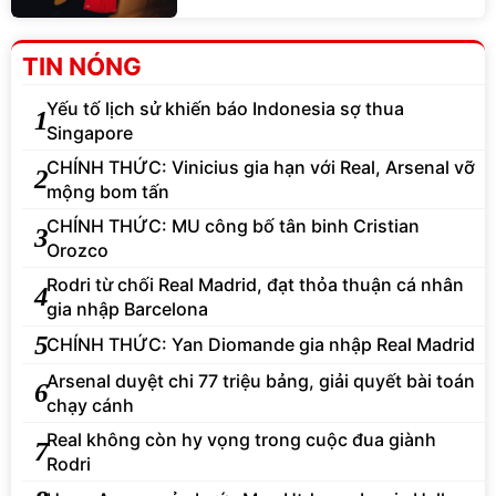
TIN NÓNG
Yếu tố lịch sử khiến báo Indonesia sợ thua
1
Singapore
CHÍNH THỨC: Vinicius gia hạn với Real, Arsenal vỡ
2
mộng bom tấn
CHÍNH THỨC: MU công bố tân binh Cristian
3
Orozco
Rodri từ chối Real Madrid, đạt thỏa thuận cá nhân
4
gia nhập Barcelona
5
CHÍNH THỨC: Yan Diomande gia nhập Real Madrid
Arsenal duyệt chi 77 triệu bảng, giải quyết bài toán
6
chạy cánh
Real không còn hy vọng trong cuộc đua giành
7
Rodri