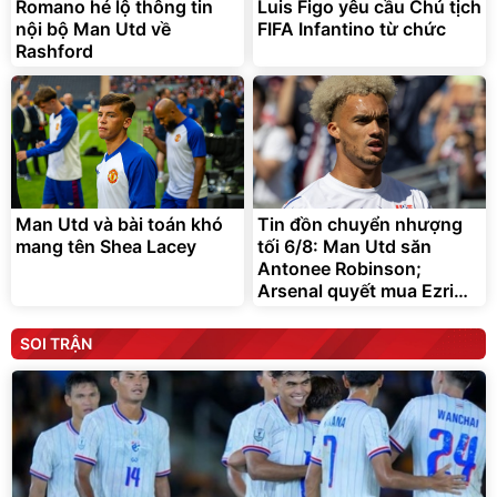
Romano hé lộ thông tin
Luis Figo yêu cầu Chủ tịch
nội bộ Man Utd về
FIFA Infantino từ chức
Rashford
Man Utd và bài toán khó
Tin đồn chuyển nhượng
mang tên Shea Lacey
tối 6/8: Man Utd săn
Antonee Robinson;
Arsenal quyết mua Ezri
Konsa
SOI TRẬN