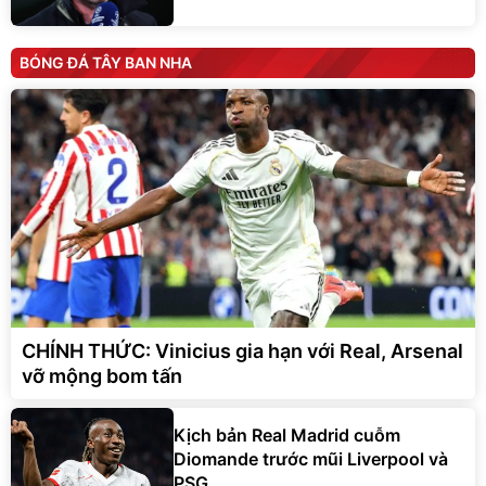
BÓNG ĐÁ TÂY BAN NHA
CHÍNH THỨC: Vinicius gia hạn với Real, Arsenal
vỡ mộng bom tấn
Kịch bản Real Madrid cuỗm
Diomande trước mũi Liverpool và
PSG