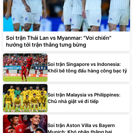
Soi trận Thái Lan vs Myanmar: "Voi chiến"
hướng tới trận thắng tưng bừng
Soi trận Singapore vs Indonesia:
Khối bê tông đấu hàng công bạc tỷ
Soi trận Malaysia vs Philippines:
Chủ nhà giật vé đi tiếp
Soi trận Aston Villa vs Bayern
Munich: Khó phân thắng bại