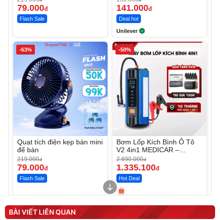
79.000
141.000
đ
đ
Flash Sale
Deal hot
Unilever
-63%
-50%
Quạt tích điện kẹp bàn mini
Bơm Lốp Kích Bình Ô Tô
để bàn
V2 4in1 MEDICAR –
12.000mAh
219.000
2.690.000
đ
đ
79.000
1.335.100
đ
đ
Flash Sale
Hot Deal
Unmute
Unmute
Máy ép chậm trái cây
Máy rửa xe cầm tay xịt rửa
BÀI VIẾT LIÊN QUAN
Elmich JEE 1855OL
cao áp có tạo bọt tuyết