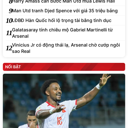
8
Harry Amass cản bước Man Utd mua Lewis Hall
9
Man Utd tranh Djed Spence với giá 35 triệu bảng
10
LĐBĐ Hàn Quốc hối lộ trọng tài bằng tình dục
Galatasaray tính chiêu mộ Gabriel Martinelli từ
11
Arsenal
Vinicius Jr có động thái lạ, Arsenal chờ cướp ngôi
12
sao Real
NỔI BẬT