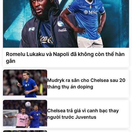
Romelu Lukaku và Napoli đã không còn thể hàn
gắn
Mudryk ra sân cho Chelsea sau 20
tháng thụ án doping
Chelsea trả giá vì canh bạc thay
người trước Juventus