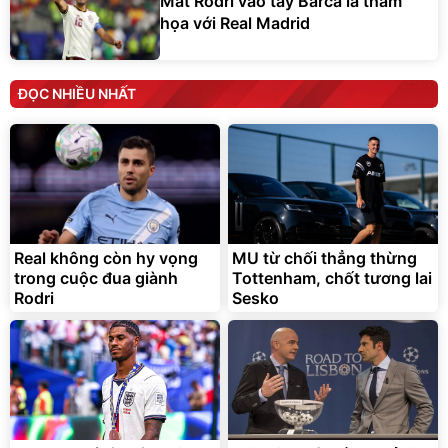
Mất Rodri vào tay Barca là thảm
họa với Real Madrid
ĐỌC NHIỀU NHẤT
Real không còn hy vọng
MU từ chối thẳng thừng
trong cuộc đua giành
Tottenham, chốt tương lai
Rodri
Sesko