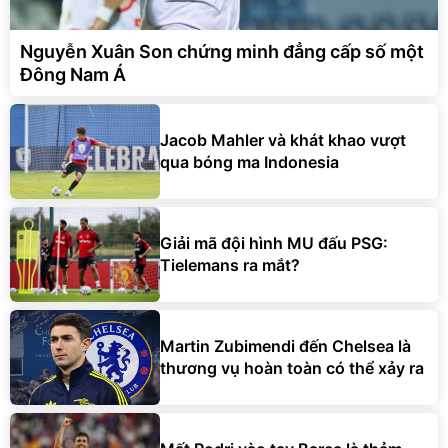
Nguyễn Xuân Son chứng minh đẳng cấp số một
Đông Nam Á
Jacob Mahler và khát khao vượt
qua bóng ma Indonesia
Giải mã đội hình MU đấu PSG:
Tielemans ra mắt?
Martin Zubimendi đến Chelsea là
thương vụ hoàn toàn có thể xảy ra