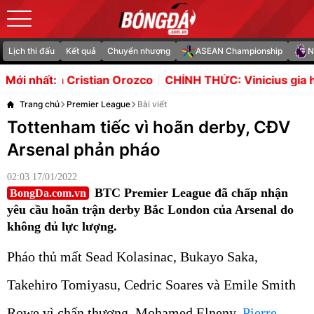
Lịch thi đấu
Kết quả
Chuyển nhượng
ASEAN Championship
N
rozco
CHÍNH THỨC: Vinicius gia hạn với Real, Arsenal 
Mới nhất:
Trang chủ
Premier League
Bài viết
Tottenham tiếc vì hoãn derby, CĐV
Arsenal phản pháo
02:03 17/01/2022
BTC Premier League đã chấp nhận
BongDa.com.vn
yêu cầu hoãn trận derby Bắc London của Arsenal do
không đủ lực lượng.
Pháo thủ mất Sead Kolasinac, Bukayo Saka,
Takehiro Tomiyasu, Cedric Soares và Emile Smith
Rowe vì chấn thương. Mohamed Elneny,
Pierre-