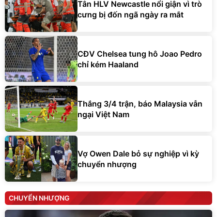
Tân HLV Newcastle nổi giận vì trò
cưng bị đốn ngã ngày ra mắt
CĐV Chelsea tung hô Joao Pedro
chỉ kém Haaland
Thắng 3/4 trận, báo Malaysia vẫn
ngại Việt Nam
Vợ Owen Dale bỏ sự nghiệp vì kỳ
chuyển nhượng
CHUYỂN NHƯỢNG