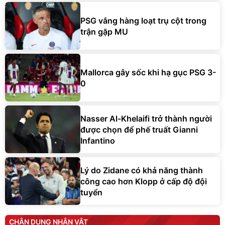
PSG vắng hàng loạt trụ cột trong
trận gặp MU
Mallorca gây sốc khi hạ gục PSG 3-
0
Nasser Al-Khelaifi trở thành người
được chọn để phế truất Gianni
Infantino
Lý do Zidane có khả năng thành
công cao hơn Klopp ở cấp độ đội
tuyển
CHÂN DUNG NHÂN VẬT