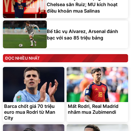
Chelsea săn Ruiz; MU kích hoạt
điều khoản mua Salinas
Bế tắc vụ Alvarez, Arsenal đánh
bạc với sao 85 triệu bảng
ĐỌC NHIỀU NHẤT
Barca chốt giá 70 triệu
Mất Rodri, Real Madrid
euro mua Rodri từ Man
nhắm mua Zubimendi
City