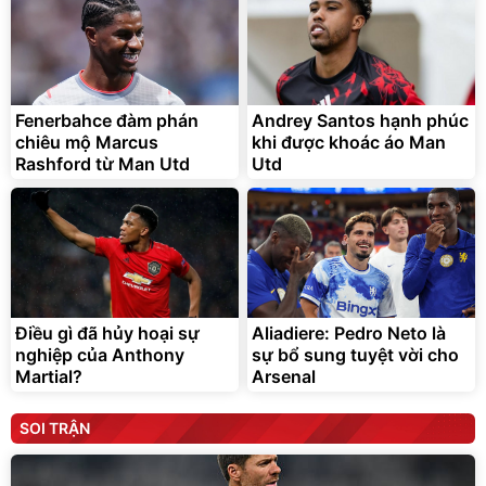
Fenerbahce đàm phán
Andrey Santos hạnh phúc
chiêu mộ Marcus
khi được khoác áo Man
Rashford từ Man Utd
Utd
Điều gì đã hủy hoại sự
Aliadiere: Pedro Neto là
nghiệp của Anthony
sự bổ sung tuyệt vời cho
Martial?
Arsenal
SOI TRẬN