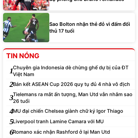
Sao Bolton nhận thẻ đỏ vì đấm đối
thủ 17 tuổi
TIN NÓNG
Chuyên gia Indonesia dè chừng ghế dự bị của ĐT
1
Việt Nam
2
Bán kết ASEAN Cup 2026 quy tụ đủ 4 nhà vô địch
Tielemans ra mắt ấn tượng, Man Utd vẫn nhắm sao
3
26 tuổi
4
MU đại chiến Chelsea giành chữ ký Igor Thiago
5
Liverpool tranh Lamine Camara với MU
6
Romano xác nhận Rashford ở lại Man Utd