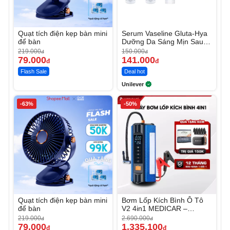
Quạt tích điện kẹp bàn mini
Serum Vaseline Gluta-Hya
để bàn
Dưỡng Da Sáng Mịn Sau 7
Ngày
219.000
150.000
đ
đ
79.000
141.000
đ
đ
Flash Sale
Deal hot
Unilever
-63%
-50%
Quạt tích điện kẹp bàn mini
Bơm Lốp Kích Bình Ô Tô
để bàn
V2 4in1 MEDICAR –
12.000mAh
219.000
2.690.000
đ
đ
79.000
1.335.100
đ
đ