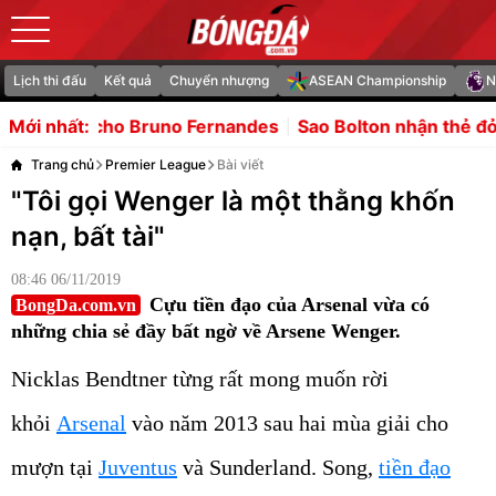
Lịch thi đấu
Kết quả
Chuyển nhượng
ASEAN Championship
N
o Fernandes
Sao Bolton nhận thẻ đỏ vì đấm đối thủ 17 tu
Mới nhất:
Trang chủ
Premier League
Bài viết
"Tôi gọi Wenger là một thằng khốn
nạn, bất tài"
08:46 06/11/2019
Cựu tiền đạo của Arsenal vừa có
BongDa.com.vn
những chia sẻ đầy bất ngờ về Arsene Wenger.
Nicklas Bendtner từng rất mong muốn rời
khỏi
Arsenal
vào năm 2013 sau hai mùa giải cho
mượn tại
Juventus
và Sunderland. Song,
tiền đạo