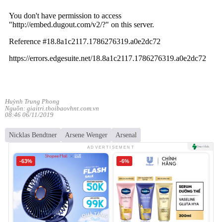
Huỳnh Trung Phong
Nguồn: giaitri.thoibaovhnt.com.vn
08:46 06/11/2019
Nicklas Bendtner
Arsene Wenger
Arsenal
ADVERTISEMENT
-63%
-6%