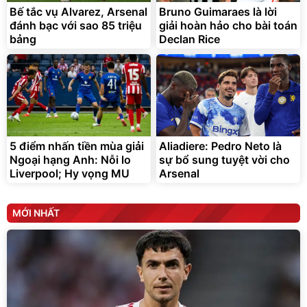
Bế tắc vụ Alvarez, Arsenal
Bruno Guimaraes là lời
Đã bán nhiều
Đang xem nhiều
đánh bạc với sao 85 triệu
giải hoàn hảo cho bài toán
G-FORCE VIETNA
bảng
Declan Rice
5 điểm nhấn tiền mùa giải
Aliadiere: Pedro Neto là
Ngoại hạng Anh: Nỗi lo
sự bổ sung tuyệt vời cho
Liverpool; Hy vọng MU
Arsenal
MỚI NHẤT