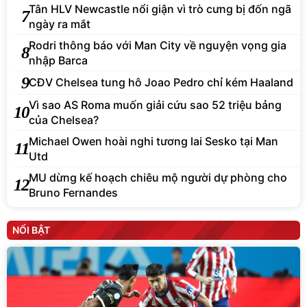
Tân HLV Newcastle nổi giận vì trò cưng bị đốn ngã
7
ngày ra mắt
Rodri thông báo với Man City về nguyện vọng gia
8
nhập Barca
9
CĐV Chelsea tung hô Joao Pedro chỉ kém Haaland
Vì sao AS Roma muốn giải cứu sao 52 triệu bảng
10
của Chelsea?
Michael Owen hoài nghi tương lai Sesko tại Man
11
Utd
MU dừng kế hoạch chiêu mộ người dự phòng cho
12
Bruno Fernandes
NỔI BẬT