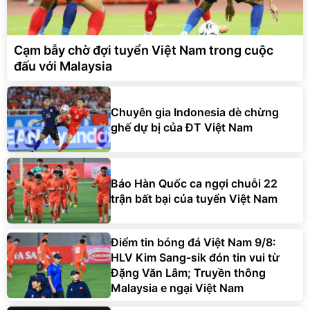
Cạm bẫy chờ đợi tuyển Việt Nam trong cuộc
đấu với Malaysia
Chuyên gia Indonesia dè chừng
ghế dự bị của ĐT Việt Nam
Báo Hàn Quốc ca ngợi chuỗi 22
trận bất bại của tuyển Việt Nam
Điểm tin bóng đá Việt Nam 9/8:
HLV Kim Sang-sik đón tin vui từ
Đặng Văn Lâm; Truyền thông
Malaysia e ngại Việt Nam