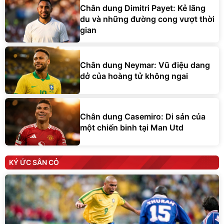
Chân dung Dimitri Payet: Kẻ lãng
du và những đường cong vượt thời
gian
Chân dung Neymar: Vũ điệu dang
dở của hoàng tử không ngai
Chân dung Casemiro: Di sản của
một chiến binh tại Man Utd
KÝ ỨC SÂN CỎ