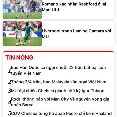
Romano xác nhận Rashford ở lại
Man Utd
Liverpool tranh Lamine Camara với
MU
TIN NÓNG
Báo Hàn Quốc ca ngợi chuỗi 22 trận bất bại của
1
tuyển Việt Nam
2
Thắng 3/4 trận, báo Malaysia vẫn ngại Việt Nam
3
MU đại chiến Chelsea giành chữ ký Igor Thiago
Rodri thông báo với Man City về nguyện vọng gia
4
nhập Barca
5
CĐV Chelsea tung hô Joao Pedro chỉ kém Haaland