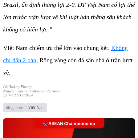
Brazil, ấn định thắng lợi 2-0. ĐT Việt Nam có lợi thế
lớn trước trận lượt về khi luật bàn thắng sân khách
không có hiệu lực.”
VIệt Nam chiếm ưu thế lớn vào chung kết.
Không
chỉ dẩn 2 bàn
, Rồng vàng còn đá sân nhà ở trận lượt
về.
Lữ Hoàng Phong
Nguồn: giaitri.thoibaovhnt.com.vn
23:47 27/12/2024
Singapore
Việt Nam
ASEAN Championship