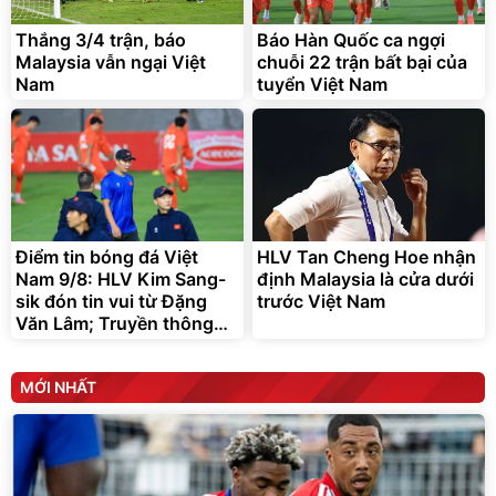
Thắng 3/4 trận, báo
Báo Hàn Quốc ca ngợi
Malaysia vẫn ngại Việt
chuỗi 22 trận bất bại của
Nam
tuyển Việt Nam
Điểm tin bóng đá Việt
HLV Tan Cheng Hoe nhận
Nam 9/8: HLV Kim Sang-
định Malaysia là cửa dưới
sik đón tin vui từ Đặng
trước Việt Nam
Văn Lâm; Truyền thông
Malaysia e ngại Việt Nam
MỚI NHẤT