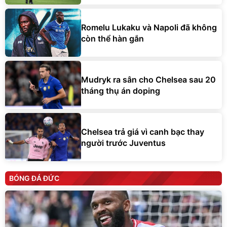
Romelu Lukaku và Napoli đã không
còn thể hàn gắn
Mudryk ra sân cho Chelsea sau 20
tháng thụ án doping
Chelsea trả giá vì canh bạc thay
người trước Juventus
BÓNG ĐÁ ĐỨC