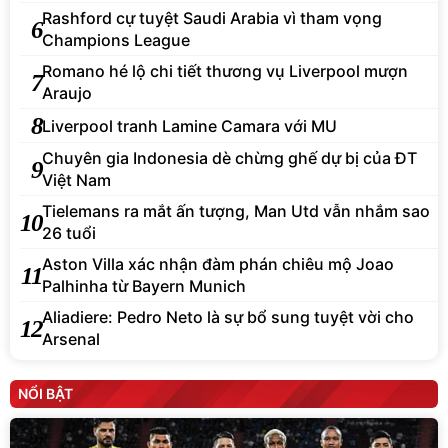
Rashford cự tuyệt Saudi Arabia vì tham vọng
6
Champions League
Romano hé lộ chi tiết thương vụ Liverpool mượn
7
Araujo
8
Liverpool tranh Lamine Camara với MU
Chuyên gia Indonesia dè chừng ghế dự bị của ĐT
9
Việt Nam
Tielemans ra mắt ấn tượng, Man Utd vẫn nhắm sao
10
26 tuổi
Aston Villa xác nhận đàm phán chiêu mộ Joao
11
Palhinha từ Bayern Munich
Aliadiere: Pedro Neto là sự bổ sung tuyệt vời cho
12
Arsenal
NỔI BẬT