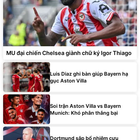
MU đại chiến Chelsea giành chữ ký Igor Thiago
Luis Diaz ghi bàn giúp Bayern hạ
gục Aston Villa
Soi trận Aston Villa vs Bayern
Munich: Khó phân thắng bại
Dortmund sắp bổ nhiệm cựu