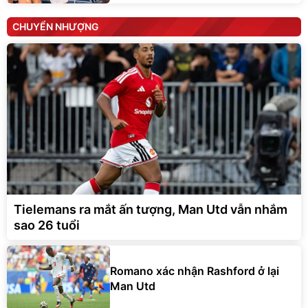
CHUYỂN NHƯỢNG
Tielemans ra mắt ấn tượng, Man Utd vẫn nhắm
sao 26 tuổi
Romano xác nhận Rashford ở lại
Man Utd