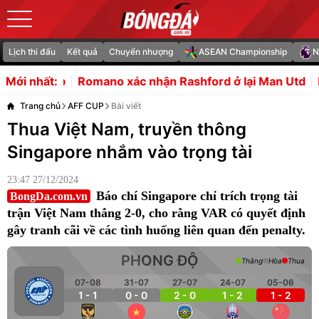
Lịch thi đấu
Kết quả
Chuyển nhượng
ASEAN Championship
N
mano xác nhận Rashford ở lại Man Utd
Liverpool tranh
Mới nhất:
Trang chủ
AFF CUP
Bài viết
Thua Việt Nam, truyền thông
Singapore nhắm vào trọng tài
23:47 27/12/2024
Báo chí Singapore chỉ trích trọng tài
BongDa.com.vn
trận Việt Nam thắng 2-0, cho rằng VAR có quyết định
gây tranh cãi về các tình huống liên quan đến penalty.
PHONG ĐỘ
Thắng
Hòa
Thua
07-08
31-07
27-07
24-07
05-06
1 - 1
0 - 0
2 - 0
1 - 2
1 - 2