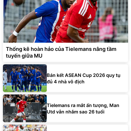
Thống kê hoàn hảo của Tielemans nâng tầm
tuyến giữa MU
Bán kết ASEAN Cup 2026 quy tụ
đủ 4 nhà vô địch
Tielemans ra mắt ấn tượng, Man
Utd vẫn nhắm sao 26 tuổi