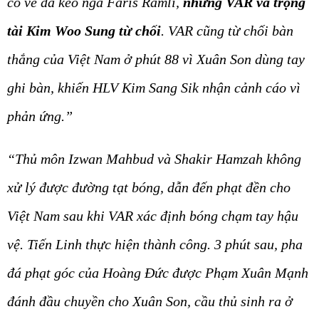
có vẻ đã kéo ngã Faris Ramli,
nhưng VAR và trọng
tài Kim Woo Sung từ chối
. VAR cũng từ chối bàn
thắng của Việt Nam ở phút 88 vì Xuân Son dùng tay
ghi bàn, khiến HLV Kim Sang Sik nhận cảnh cáo vì
phản ứng.”
“Thủ môn Izwan Mahbud và Shakir Hamzah không
xử lý được đường tạt bóng, dẫn đến phạt đền cho
Việt Nam sau khi VAR xác định bóng chạm tay hậu
vệ. Tiến Linh thực hiện thành công. 3 phút sau, pha
đá phạt góc của Hoàng Đức được Phạm Xuân Mạnh
đánh đầu chuyền cho Xuân Son, cầu thủ sinh ra ở