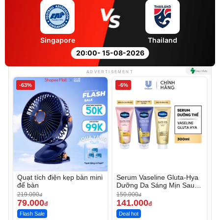
Singapore
Thailand
20:00
- 15-08-2026
ADVERTISEMENT
-63%
-6%
Quạt tích điện kẹp bàn mini
Serum Vaseline Gluta-Hya
để bàn
Dưỡng Da Sáng Mịn Sau 7
Ngày
219.000
150.000
đ
đ
79.000
141.000
đ
đ
Flash Sale
Deal hot