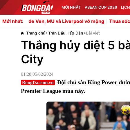
MỚI NHẤT
ASEAN CUP 2026
LỊCH
n, MU và Liverpool vỡ mộng
Thua sốc Betis, Arteta hé lộ
Mới nhất:
Trang chủ
Trận Đấu Hấp Dẫn
Bài viết
Thắng hủy diệt 5 bà
City
01:28 05/02/2024
Đội chủ sân King Power dườn
BongDa.com.vn
Premier League mùa này.