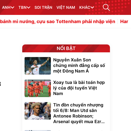
ANH
TBN
SOI TRẬN
VIỆT NAM
KHÁC
 sao Tottenham phải nhập viện
Harry Amass cản bước M
NỔI BẬT
Nguyễn Xuân Son
chứng minh đẳng cấp số
một Đông Nam Á
g
Xoay tua là bài toán hợp
lý của đội tuyển Việt
Nam
Tin đồn chuyển nhượng
tối 6/8: Man Utd săn
Antonee Robinson;
Arsenal quyết mua Ezri
Konsa