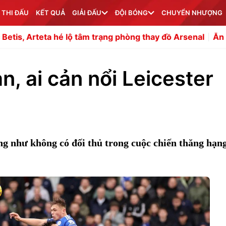
 THI ĐẤU
KẾT QUẢ
GIẢI ĐẤU
ĐỘI BÓNG
CHUYỂN NHƯỢNG
 tâm trạng phòng thay đồ Arsenal
Ăn bánh mì nướng, cựu
n, ai cản nổi Leicester
g như không có đối thủ trong cuộc chiến thăng hạn