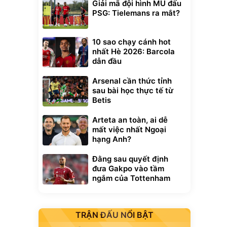
Giải mã đội hình MU đấu
PSG: Tielemans ra mắt?
10 sao chạy cánh hot
nhất Hè 2026: Barcola
dẫn đầu
Arsenal cần thức tỉnh
sau bài học thực tế từ
Betis
Arteta an toàn, ai dễ
mất việc nhất Ngoại
hạng Anh?
Đằng sau quyết định
đưa Gakpo vào tầm
ngắm của Tottenham
TRẬN ĐẤU NỔI BẬT