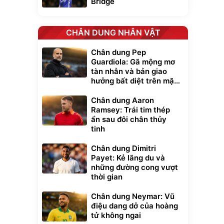
Bridge
CHÂN DUNG NHÂN VẬT
Chân dung Pep
Guardiola: Gã mộng mơ
tàn nhẫn và bản giao
hưởng bất diệt trên mặt
cỏ xanh
Chân dung Aaron
Ramsey: Trái tim thép
ẩn sau đôi chân thủy
tinh
Chân dung Dimitri
Payet: Kẻ lãng du và
những đường cong vượt
thời gian
Chân dung Neymar: Vũ
điệu dang dở của hoàng
tử không ngai