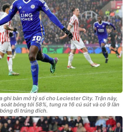
ghi bàn mở tỷ số cho Leciester City. Trận này,
soát bóng tới 58%, tung ra 16 cú sút và có 9 lần
bóng đi trúng đích.