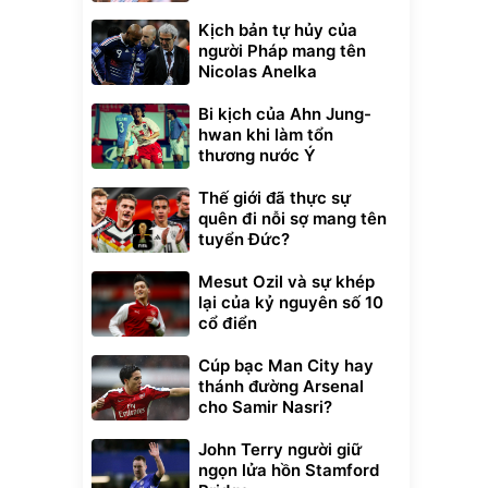
Kịch bản tự hủy của
người Pháp mang tên
Nicolas Anelka
Bi kịch của Ahn Jung-
hwan khi làm tổn
thương nước Ý
Thế giới đã thực sự
quên đi nỗi sợ mang tên
tuyển Đức?
Mesut Ozil và sự khép
lại của kỷ nguyên số 10
cổ điển
Cúp bạc Man City hay
thánh đường Arsenal
cho Samir Nasri?
John Terry người giữ
ngọn lửa hồn Stamford