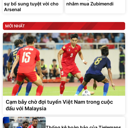
sự bổ sung tuyệt vời cho
nhắm mua Zubimendi
Arsenal
MỚI NHẤT
Cạm bẫy chờ đợi tuyển Việt Nam trong cuộc
đấu với Malaysia
Thống kê hoàn hảo của Tielemans