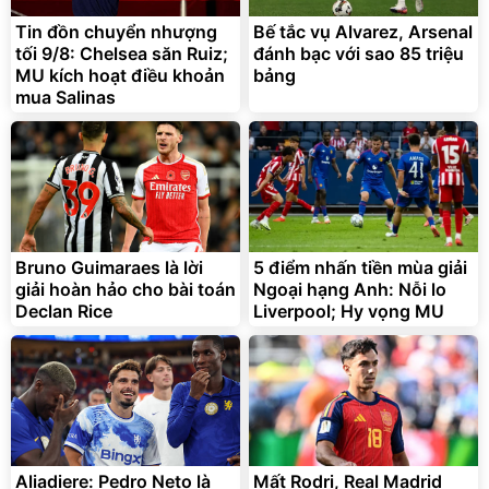
Cấp
1.000.000
đ
825.000
Tin đồn chuyển nhượng
Bế tắc vụ Alvarez, Arsenal
đ
tối 9/8: Chelsea săn Ruiz;
đánh bạc với sao 85 triệu
Flash Sale
MU kích hoạt điều khoản
bảng
mua Salinas
Lót ghế ôtô, nâng lưng
chống nóng giúp thoải mái
trong di chuyển
295.000
đ
Bruno Guimaraes là lời
5 điểm nhấn tiền mùa giải
Đã bán nhiều
giải hoàn hảo cho bài toán
Ngoại hạng Anh: Nỗi lo
Declan Rice
Liverpool; Hy vọng MU
Aliadiere: Pedro Neto là
Mất Rodri, Real Madrid