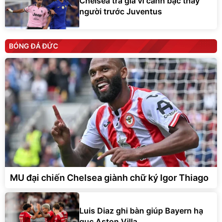
Chelsea trả giá vì canh bạc thay
người trước Juventus
BÓNG ĐÁ ĐỨC
MU đại chiến Chelsea giành chữ ký Igor Thiago
Luis Diaz ghi bàn giúp Bayern hạ
gục Aston Villa