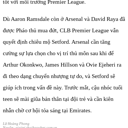
tốt với môi trường Premier League.
Dù Aaron Ramsdale còn ở Arsenal và David Raya đã
được Pháo thủ mua đứt, CLB Premier League vẫn
quyết định chiêu mộ Setford. Arsenal cần tăng
cường sự lựa chọn cho vị trí thủ môn sau khi để
Arthur Okonkwo, James Hillson và Ovie Ejeheri ra
đi theo dạng chuyển nhượng tự do, và Setford sẽ
giúp ích trong vấn đề này. Trước mắt, cậu nhóc tuổi
teen sẽ mài giũa bản thân tại đội trẻ và cần kiên
nhẫn chờ cơ hội tỏa sáng tại Emirates.
Lữ Hoàng Phong
Nguồn: giaitri.thoibaovhnt.com.vn