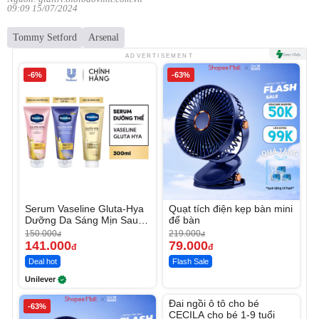
09:09 15/07/2024
Tommy Setford
Arsenal
ADVERTISEMENT
-6%
-63%
Serum Vaseline Gluta-Hya
Quạt tích điện kẹp bàn mini
Dưỡng Da Sáng Mịn Sau 7
để bàn
Ngày
150.000
219.000
đ
đ
141.000
79.000
đ
đ
Deal hot
Flash Sale
Unilever
Unmute
Đai ngồi ô tô cho bé
-63%
CECILA cho bé 1-9 tuổi