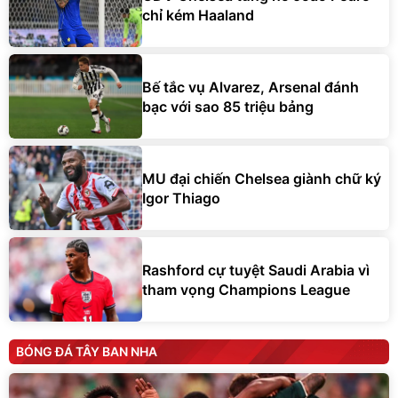
chỉ kém Haaland
Bế tắc vụ Alvarez, Arsenal đánh
bạc với sao 85 triệu bảng
MU đại chiến Chelsea giành chữ ký
Igor Thiago
Rashford cự tuyệt Saudi Arabia vì
tham vọng Champions League
BÓNG ĐÁ TÂY BAN NHA