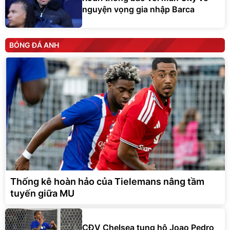
nguyện vọng gia nhập Barca
BÓNG ĐÁ ANH
Thống kê hoàn hảo của Tielemans nâng tầm
tuyến giữa MU
CĐV Chelsea tung hô Joao Pedro