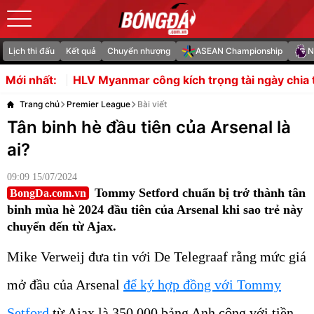
Lịch thi đấu
Kết quả
Chuyển nhượng
ASEAN Championship
N
Myanmar công kích trọng tài ngày chia tay ASEAN Cup
Mới nhất:
Trang chủ
Premier League
Bài viết
Tân binh hè đầu tiên của Arsenal là
ai?
09:09 15/07/2024
Tommy Setford chuẩn bị trở thành tân
BongDa.com.vn
binh mùa hè 2024 đầu tiên của Arsenal khi sao trẻ này
chuyển đến từ Ajax.
Mike Verweij đưa tin với De Telegraaf rằng mức giá
mở đầu của Arsenal
để ký hợp đồng với Tommy
Setford
từ Ajax là 350.000 bảng Anh cộng với tiền