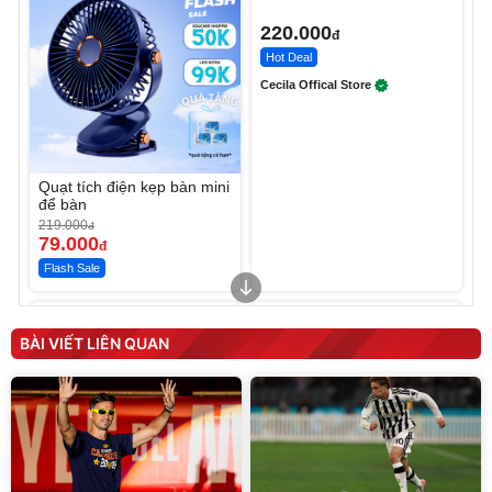
220.000
đ
Hot Deal
Cecila Offical Store
Quạt tích điện kẹp bàn mini
để bàn
219.000
đ
79.000
đ
Flash Sale
Unmute
Unmute
Sữa dưỡng thể nâng tông
Robot Hút Bụi Lau Nhà -
tức thì Vaseline Body
D2-001 - Thông Minh
BÀI VIẾT LIÊN QUAN
190.000
3.000.000
đ
đ
138.330
2.200.000
đ
đ
Discount
Flash Sale
Unmute
Vali Bamozo Khung Nhôm
9066 Size 20/24/28 Cao