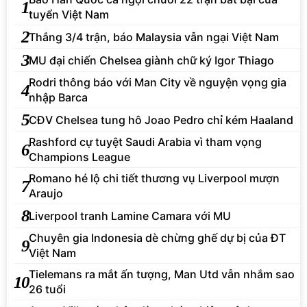
1
tuyển Việt Nam
2
Thắng 3/4 trận, báo Malaysia vẫn ngại Việt Nam
3
MU đại chiến Chelsea giành chữ ký Igor Thiago
Rodri thông báo với Man City về nguyện vọng gia
4
nhập Barca
5
CĐV Chelsea tung hô Joao Pedro chỉ kém Haaland
Rashford cự tuyệt Saudi Arabia vì tham vọng
6
Champions League
Romano hé lộ chi tiết thương vụ Liverpool mượn
7
Araujo
8
Liverpool tranh Lamine Camara với MU
Chuyên gia Indonesia dè chừng ghế dự bị của ĐT
9
Việt Nam
Tielemans ra mắt ấn tượng, Man Utd vẫn nhắm sao
10
26 tuổi