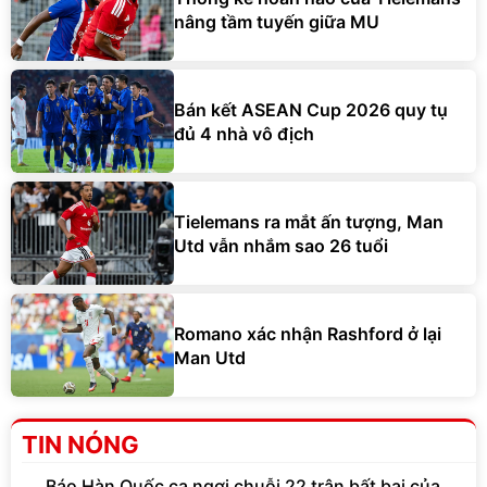
nâng tầm tuyến giữa MU
Bán kết ASEAN Cup 2026 quy tụ
đủ 4 nhà vô địch
Tielemans ra mắt ấn tượng, Man
Utd vẫn nhắm sao 26 tuổi
Romano xác nhận Rashford ở lại
Man Utd
TIN NÓNG
Báo Hàn Quốc ca ngợi chuỗi 22 trận bất bại của