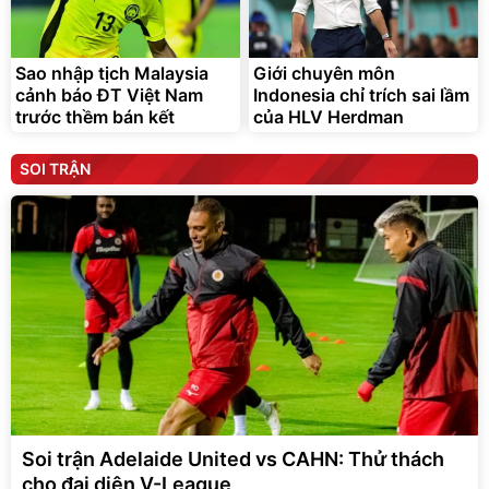
Sao nhập tịch Malaysia
Giới chuyên môn
cảnh báo ĐT Việt Nam
Indonesia chỉ trích sai lầm
trước thềm bán kết
của HLV Herdman
SOI TRẬN
Soi trận Adelaide United vs CAHN: Thử thách
cho đại diện V-League