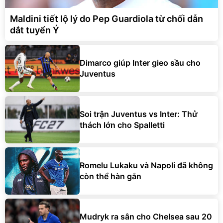
Maldini tiết lộ lý do Pep Guardiola từ chối dẫn
dắt tuyển Ý
Dimarco giúp Inter gieo sầu cho
Juventus
Soi trận Juventus vs Inter: Thử
thách lớn cho Spalletti
Romelu Lukaku và Napoli đã không
còn thể hàn gắn
Mudryk ra sân cho Chelsea sau 20