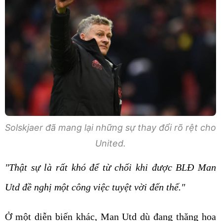
Solskjaer đã mang lại những sự thay đổi rõ rệt cho
United.
"Thật sự là rất khó để từ chối khi được BLĐ Man
Utd đề nghị một công việc tuyệt vời đến thế."
Ở một diễn biến khác, Man Utd dù đang thăng hoa