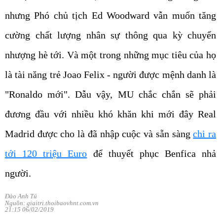
nhưng Phó chủ tịch Ed Woodward vẫn muốn tăng
cường chất lượng nhân sự thông qua kỳ chuyển
nhượng hè tới. Và một trong những mục tiêu của họ
là tài năng trẻ Joao Felix - người được mệnh danh là
"Ronaldo mới". Dẫu vậy, MU chắc chắn sẽ phải
đương đầu với nhiều khó khăn khi mới đây Real
Madrid được cho là đã nhập cuộc và sẵn sàng
chi ra
tới 120 triệu Euro
để thuyết phục Benfica nhả
người.
Đào Anh Tú
Nguồn: giaitri.thoibaovhnt.com.vn
21:15 06/02/2019