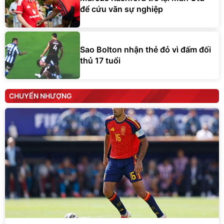
để cứu vãn sự nghiệp
Sao Bolton nhận thẻ đỏ vì đấm đối
thủ 17 tuổi
CHUYỂN NHƯỢNG