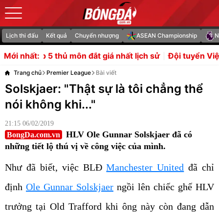
Lịch thi đấu
Kết quả
Chuyển nhượng
ASEAN Championship
N
ôn đắt giá nhất lịch sử
Đội tuyển Việt Nam định hình cô
Mới nhất:
Trang chủ
Premier League
Bài viết
Solskjaer: "Thật sự là tôi chẳng thể
nói không khi..."
21:15 06/02/2019
HLV Ole Gunnar Solskjaer đã có
BongDa.com.vn
những tiết lộ thú vị về công việc của mình.
Như đã biết, việc BLĐ
Manchester United
đã chỉ
định
Ole Gunnar Solskjaer
ngồi lên chiếc ghế HLV
trưởng tại Old Trafford khi ông này còn đang dẫn