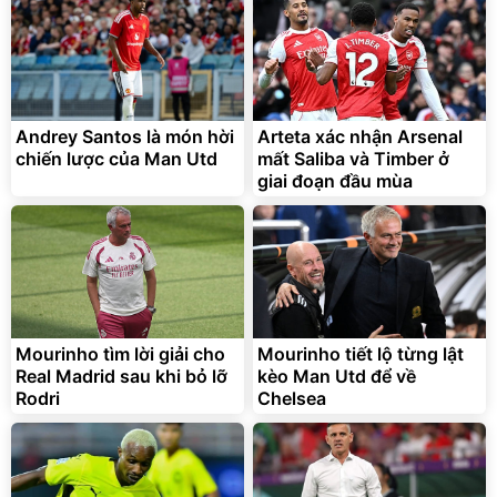
Andrey Santos là món hời
Arteta xác nhận Arsenal
chiến lược của Man Utd
mất Saliba và Timber ở
giai đoạn đầu mùa
Mourinho tìm lời giải cho
Mourinho tiết lộ từng lật
Real Madrid sau khi bỏ lỡ
kèo Man Utd để về
Rodri
Chelsea