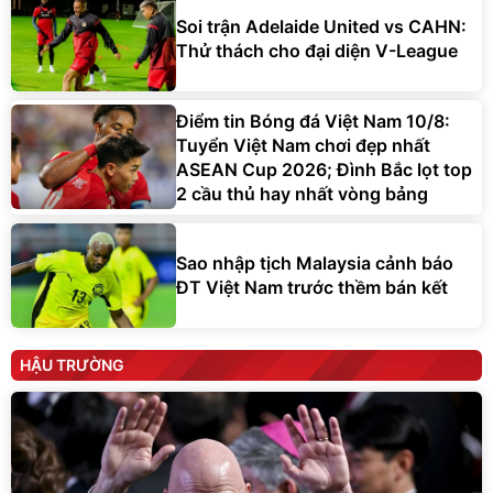
Soi trận Adelaide United vs CAHN:
Thử thách cho đại diện V-League
Điểm tin Bóng đá Việt Nam 10/8:
Tuyển Việt Nam chơi đẹp nhất
ASEAN Cup 2026; Đình Bắc lọt top
2 cầu thủ hay nhất vòng bảng
Sao nhập tịch Malaysia cảnh báo
ĐT Việt Nam trước thềm bán kết
HẬU TRƯỜNG