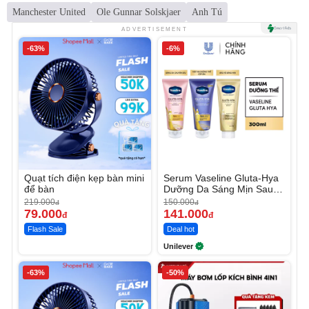
Manchester United
Ole Gunnar Solskjaer
Anh Tú
ADVERTISEMENT
-63%
-6%
Quạt tích điện kẹp bàn mini
Serum Vaseline Gluta-Hya
để bàn
Dưỡng Da Sáng Mịn Sau 7
Ngày
219.000
150.000
đ
đ
79.000
141.000
đ
đ
Flash Sale
Deal hot
Unilever
-63%
-50%