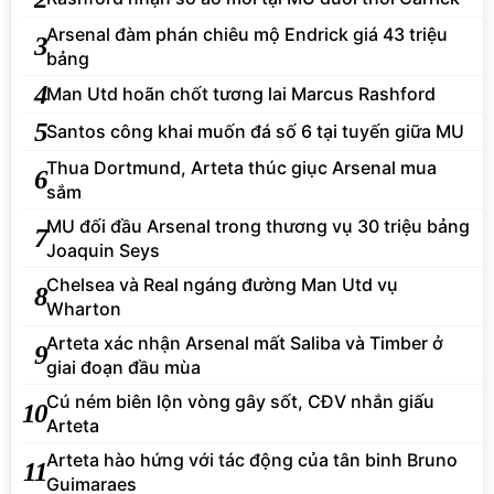
Arsenal đàm phán chiêu mộ Endrick giá 43 triệu
3
bảng
4
Man Utd hoãn chốt tương lai Marcus Rashford
5
Santos công khai muốn đá số 6 tại tuyến giữa MU
Thua Dortmund, Arteta thúc giục Arsenal mua
6
sắm
MU đối đầu Arsenal trong thương vụ 30 triệu bảng
7
Joaquin Seys
Chelsea và Real ngáng đường Man Utd vụ
8
Wharton
Arteta xác nhận Arsenal mất Saliba và Timber ở
9
giai đoạn đầu mùa
Cú ném biên lộn vòng gây sốt, CĐV nhắn giấu
10
Arteta
Arteta hào hứng với tác động của tân binh Bruno
11
Guimaraes