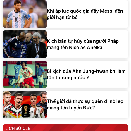
Khi áp lực quốc gia đẩy Messi đến
giới hạn từ bỏ
Kịch bản tự hủy của người Pháp
mang tên Nicolas Anelka
Bi kịch của Ahn Jung-hwan khi làm
tổn thương nước Ý
Thế giới đã thực sự quên đi nỗi sợ
mang tên tuyển Đức?
LỊCH SỬ CLB