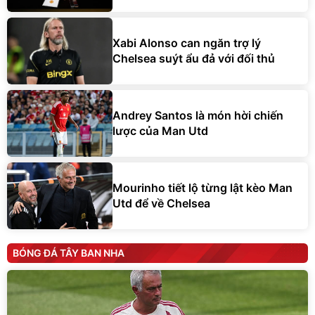
Xabi Alonso can ngăn trợ lý
Chelsea suýt ẩu đả với đối thủ
Andrey Santos là món hời chiến
lược của Man Utd
Mourinho tiết lộ từng lật kèo Man
Utd để về Chelsea
BÓNG ĐÁ TÂY BAN NHA