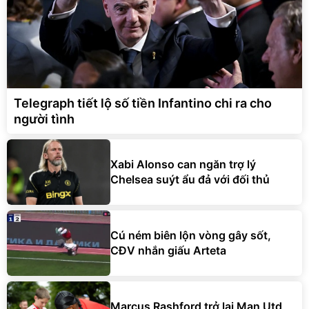
Telegraph tiết lộ số tiền Infantino chi ra cho
người tình
Xabi Alonso can ngăn trợ lý
Chelsea suýt ẩu đả với đối thủ
Cú ném biên lộn vòng gây sốt,
CĐV nhắn giấu Arteta
Marcus Rashford trở lại Man Utd