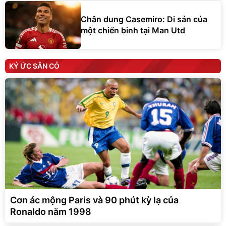
Chân dung Casemiro: Di sản của
một chiến binh tại Man Utd
KÝ ỨC SÂN CỎ
Cơn ác mộng Paris và 90 phút kỳ lạ của
Ronaldo năm 1998