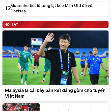
Mourinho tiết lộ từng lật kèo Man Utd để về
12
Chelsea
NỔI BẬT
Malaysia là cái bẫy bán kết đáng gờm cho tuyển
Việt Nam