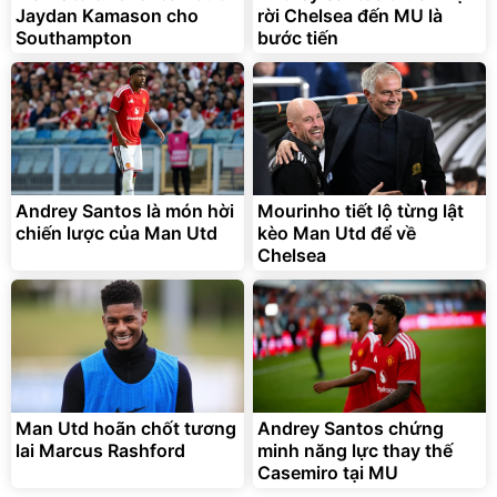
Jaydan Kamason cho
rời Chelsea đến MU là
Southampton
bước tiến
Bạt phủ xe ô tô cao cấp,
Xe đạp điện trợ lực G-
tráng nhôm 03 lớp
Force C14 gấp gọn bỏ cốp
tiện lợi
392.000
9.900.000
đ
đ
325.000
7.092.000
Andrey Santos là món hời
đ
Mourinho tiết lộ từng lật
đ
chiến lược của Man Utd
kèo Man Utd để về
Đã bán nhiều
Đang xem nhiều
Chelsea
G-FORCE VIETNA
Man Utd hoãn chốt tương
Andrey Santos chứng
lai Marcus Rashford
minh năng lực thay thế
Casemiro tại MU