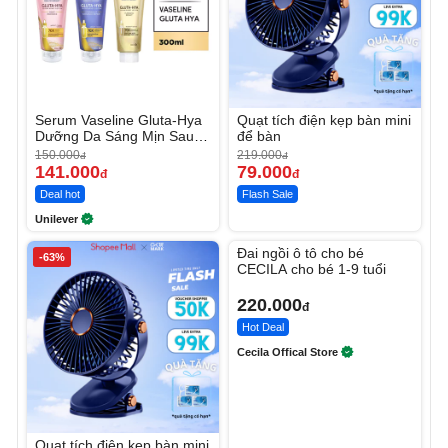
Serum Vaseline Gluta-Hya
Quạt tích điện kẹp bàn mini
Dưỡng Da Sáng Mịn Sau 7
để bàn
Ngày
150.000
219.000
đ
đ
141.000
79.000
đ
đ
Deal hot
Flash Sale
Unilever
Unmute
Đai ngồi ô tô cho bé
-63%
CECILA cho bé 1-9 tuổi
220.000
đ
Hot Deal
Cecila Offical Store
Quạt tích điện kẹp bàn mini