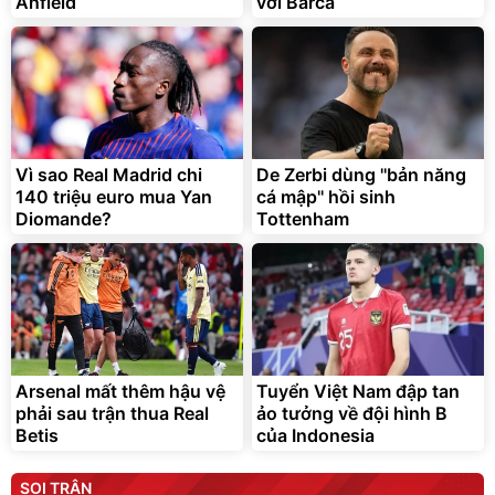
Anfield
với Barca
Vì sao Real Madrid chi
De Zerbi dùng ''bản năng
140 triệu euro mua Yan
cá mập'' hồi sinh
Diomande?
Tottenham
Arsenal mất thêm hậu vệ
Tuyển Việt Nam đập tan
phải sau trận thua Real
ảo tưởng về đội hình B
Betis
của Indonesia
SOI TRẬN