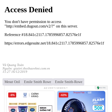
Vũ Quang Toản
Nguồn: giaitri.thoibaovhnt.com.vn
15:27 16/12/2019
Mesut Ozil
Emile Smith Rowe
Emile Smith-Rowe
ADVERTISEMENT
-6%
-63%