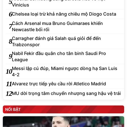
5
Vinicius
6
Chelsea loại trừ khả năng chiêu mộ Diogo Costa
Cách Arsenal mua Bruno Guimaraes khiến
7
Newcastle bối rối
Carragher đánh giá Salah quá giỏi để đến
8
Trabzonspor
Nabil Fekir đầu quân cho tân binh Saudi Pro
9
League
Messi lập cú đúp, Miami ngược dòng hạ San Luis
10
4-2
11
Alvarez trực tiếp yêu cầu rời Atletico Madrid
12
MU dời trọng tâm chuyển nhượng sang hậu vệ trái
NỔI BẬT