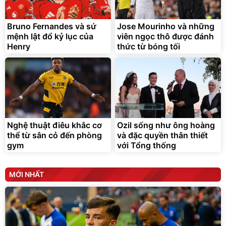
chống nóng giúp thoải mái
trong di chuyển
295.000
Bruno Fernandes và sứ
Jose Mourinho và những
đ
mệnh lật đổ kỷ lục của
viên ngọc thô được đánh
Đã bán nhiều
Henry
thức từ bóng tối
Nghệ thuật điêu khắc cơ
Ozil sống như ông hoàng
thể từ sân cỏ đến phòng
và đặc quyền thân thiết
gym
với Tổng thống
MỚI NHẤT