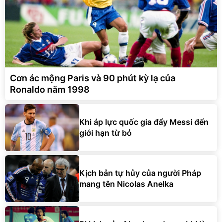
Cơn ác mộng Paris và 90 phút kỳ lạ của
Ronaldo năm 1998
Khi áp lực quốc gia đẩy Messi đến
giới hạn từ bỏ
Kịch bản tự hủy của người Pháp
mang tên Nicolas Anelka