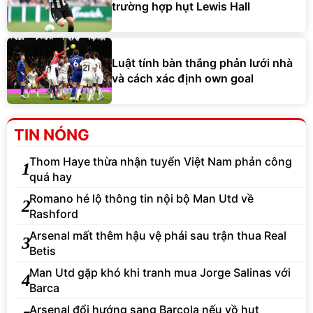
trường hợp hụt Lewis Hall
Luật tính bàn thắng phản lưới nhà
và cách xác định own goal
TIN NÓNG
Thom Haye thừa nhận tuyển Việt Nam phản công
1
quá hay
Romano hé lộ thông tin nội bộ Man Utd về
2
Rashford
Arsenal mất thêm hậu vệ phải sau trận thua Real
3
Betis
Man Utd gặp khó khi tranh mua Jorge Salinas với
4
Barca
Arsenal đổi hướng sang Barcola nếu vồ hụt