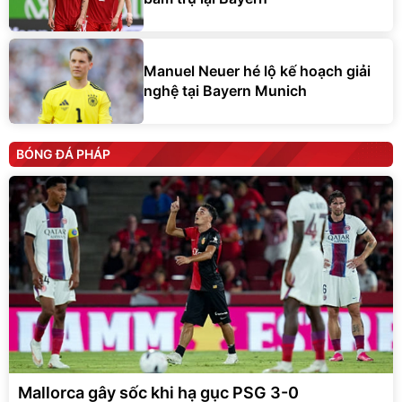
Manuel Neuer hé lộ kế hoạch giải
nghệ tại Bayern Munich
BÓNG ĐÁ PHÁP
Mallorca gây sốc khi hạ gục PSG 3-0