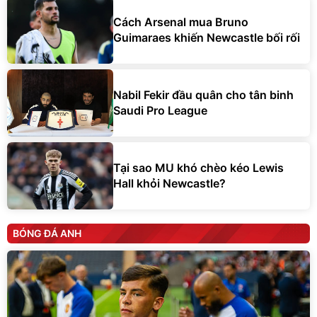
Cách Arsenal mua Bruno
Guimaraes khiến Newcastle bối rối
Nabil Fekir đầu quân cho tân binh
Saudi Pro League
Tại sao MU khó chèo kéo Lewis
Hall khỏi Newcastle?
BÓNG ĐÁ ANH