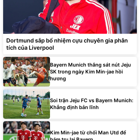
Dortmund sắp bổ nhiệm cựu chuyên gia phân
tích của Liverpool
Bayern Munich thắng sát nút Jeju
SK trong ngày Kim Min-jae hồi
hương
Soi trận Jeju FC vs Bayern Munich:
Khẳng định bản lĩnh
Kim Min-jae từ chối Man Utd để
bám trụ lại Bayern