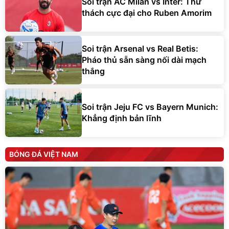
Soi trận AC Milan vs Inter: Thử
thách cực đại cho Ruben Amorim
Soi trận Arsenal vs Real Betis:
Pháo thủ sẵn sàng nối dài mạch
thắng
Soi trận Jeju FC vs Bayern Munich:
Khẳng định bản lĩnh
BÓNG ĐÁ VIỆT NAM