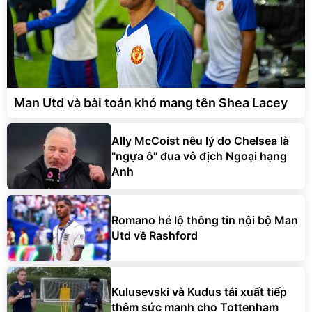
Man Utd và bài toán khó mang tên Shea Lacey
Ally McCoist nêu lý do Chelsea là
"ngựa ô" đua vô địch Ngoại hạng
Anh
Romano hé lộ thông tin nội bộ Man
Utd về Rashford
Kulusevski và Kudus tái xuất tiếp
thêm sức mạnh cho Tottenham