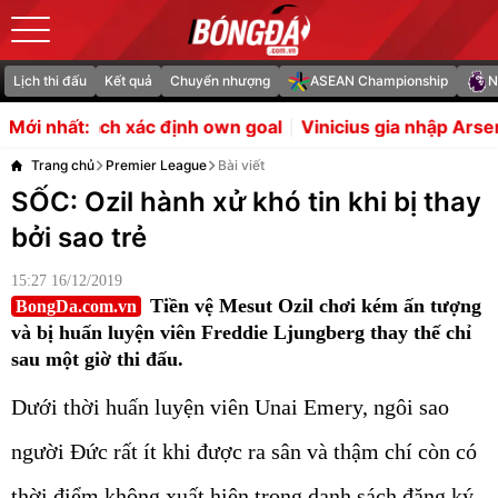
Lịch thi đấu
Kết quả
Chuyển nhượng
ASEAN Championship
N
ịnh own goal
Vinicius gia nhập Arsenal sẽ là bản hợp đồn
Mới nhất:
Trang chủ
Premier League
Bài viết
SỐC: Ozil hành xử khó tin khi bị thay
bởi sao trẻ
15:27 16/12/2019
Tiền vệ Mesut Ozil chơi kém ấn tượng
BongDa.com.vn
và bị huấn luyện viên Freddie Ljungberg thay thế chỉ
sau một giờ thi đấu.
Dưới thời huấn luyện viên Unai Emery, ngôi sao
người Đức rất ít khi được ra sân và thậm chí còn có
thời điểm không xuất hiện trong danh sách đăng ký