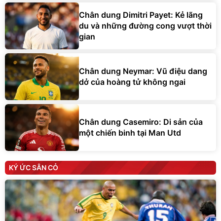
Chân dung Dimitri Payet: Kẻ lãng
du và những đường cong vượt thời
gian
Chân dung Neymar: Vũ điệu dang
dở của hoàng tử không ngai
Chân dung Casemiro: Di sản của
một chiến binh tại Man Utd
KÝ ỨC SÂN CỎ